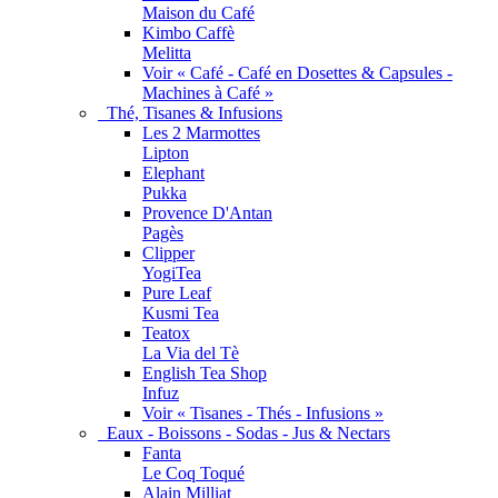
Maison du Café
Kimbo Caffè
Melitta
Voir « Café - Café en Dosettes & Capsules -
Machines à Café »
Thé, Tisanes & Infusions
Les 2 Marmottes
Lipton
Elephant
Pukka
Provence D'Antan
Pagès
Clipper
YogiTea
Pure Leaf
Kusmi Tea
Teatox
La Via del Tè
English Tea Shop
Infuz
Voir « Tisanes - Thés - Infusions »
Eaux - Boissons - Sodas - Jus & Nectars
Fanta
Le Coq Toqué
Alain Milliat