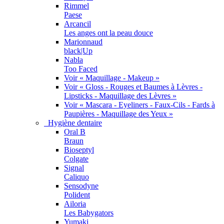
Rimmel
Paese
Arcancil
Les anges ont la peau douce
Marionnaud
black|Up
Nabla
Too Faced
Voir « Maquillage - Makeup »
Voir « Gloss - Rouges et Baumes à Lèvres -
Lipsticks - Maquillage des Lèvres »
Voir « Mascara - Eyeliners - Faux-Cils - Fards à
Paupières - Maquillage des Yeux »
Hygiène dentaire
Oral B
Braun
Bioseptyl
Colgate
Signal
Caliquo
Sensodyne
Polident
Ailoria
Les Babygators
Yumaki