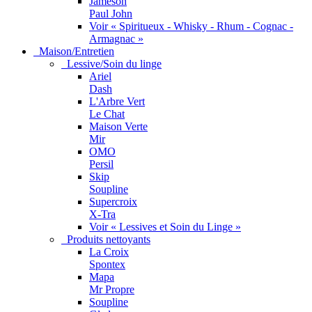
Jameson
Paul John
Voir « Spiritueux - Whisky - Rhum - Cognac -
Armagnac »
Maison/Entretien
Lessive/Soin du linge
Ariel
Dash
L'Arbre Vert
Le Chat
Maison Verte
Mir
OMO
Persil
Skip
Soupline
Supercroix
X-Tra
Voir « Lessives et Soin du Linge »
Produits nettoyants
La Croix
Spontex
Mapa
Mr Propre
Soupline