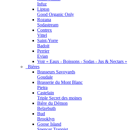
Infuz
Lipton
Good Organic Only
Rozana
Sodastream
Contrex
Vittel
Saint-Yorre
Badoit
Perrier
Evian
Voir « Eaux - Boissons - Sodas - Jus & Nectars »
Bières
Brasseurs Savoyards
Goudale
Brasserie du Mont Blanc
Pietra
Castelain
Triple Secret des moines
Bière du Démon
Belzebuth
Bud
Brooklyn
Goose Island
Spencer Trappist