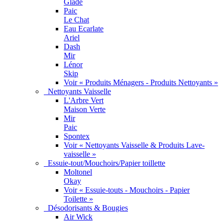
Glade
Paic
Le Chat
Eau Ecarlate
Ariel
Dash
Mir
Lénor
Skip
Voir « Produits Ménagers - Produits Nettoyants »
Nettoyants Vaisselle
L'Arbre Vert
Maison Verte
Mir
Paic
Spontex
Voir « Nettoyants Vaisselle & Produits Lave-
vaisselle »
Essuie-tout/Mouchoirs/Papier toillette
Moltonel
Okay
Voir « Essuie-touts - Mouchoirs - Papier
Toilette »
Désodorisants & Bougies
Air Wick