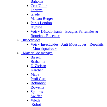
Bahoma
Croc'Odor
Febreze
Glade
Maison Berger
Parks London
Hypsoé
Voir « Désodorisants - Bougies Parfumées &
Bougies - Encens »
Insecticides
Voir « Insecticides - Anti-Moustiques - Répulsifs
- Moustiquaires »
Matériel de ménage
Bissell
Brabantia
E. Ziclean
Kärcher
Mapa
Profi Care
Roborock
Rowenta
Spontex
Swiffer
Vileda
iRobot