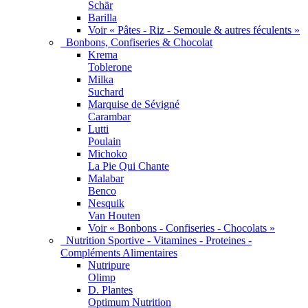
Schär
Barilla
Voir « Pâtes - Riz - Semoule & autres féculents »
Bonbons, Confiseries & Chocolat
Krema
Toblerone
Milka
Suchard
Marquise de Sévigné
Carambar
Lutti
Poulain
Michoko
La Pie Qui Chante
Malabar
Benco
Nesquik
Van Houten
Voir « Bonbons - Confiseries - Chocolats »
Nutrition Sportive - Vitamines - Proteines -
Compléments Alimentaires
Nutripure
Olimp
D. Plantes
Optimum Nutrition