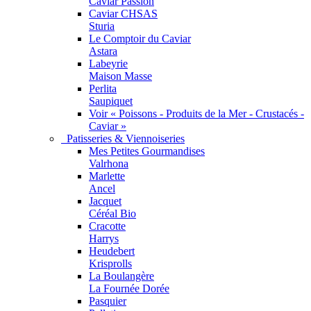
Caviar Passion
Caviar CHSAS
Sturia
Le Comptoir du Caviar
Astara
Labeyrie
Maison Masse
Perlita
Saupiquet
Voir « Poissons - Produits de la Mer - Crustacés -
Caviar »
Patisseries & Viennoiseries
Mes Petites Gourmandises
Valrhona
Marlette
Ancel
Jacquet
Céréal Bio
Cracotte
Harrys
Heudebert
Krisprolls
La Boulangère
La Fournée Dorée
Pasquier