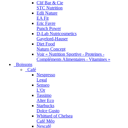
Clif Bar & Cie
STC Nutrition
Edli Nature
EA Fit
Eric Favre
Punch Power
D-Lab Nutricosmetics
Gayelord-Hauser
Diet Food
Naturo Concept
Voir « Nutrition Sportive - Proteines -
Compléments Alimentaires - Vitamines »
Boissons
Café
Nespresso
Legal
Senseo
L'Or
Tassimo
Alter Eco
Starbucks
Dolce Gusto
Whittard of Chelsea
Café Méo
Nescafé