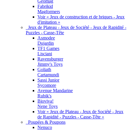
Geomag
Fabrikid
Magformers
Voir « Jeux de construction et de briques - Jeux
d'imitation »
Jeux de Plateau - Jeux de Société - Jeux de Rapidité -
Puzzles - Casse-Tête
Asmodee
Dujardin
TF1 Games
Lisciani
Ravensburger
Jimmy's Toys
Goliath
Cartamundi
Sassi Junior
Sycomore
Avenue Mandarine
Rubik's
Bioviva!
Nene Toys
Voir « Jeux de Plateau - Jeux de Société - Jeux
de Rapidité - Puzzles - Casse-Tête »
Poupées & Poupons
Nenuco