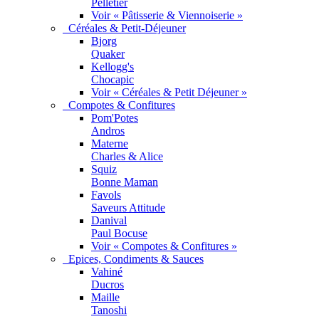
Pelletier
Voir « Pâtisserie & Viennoiserie »
Céréales & Petit-Déjeuner
Bjorg
Quaker
Kellogg's
Chocapic
Voir « Céréales & Petit Déjeuner »
Compotes & Confitures
Pom'Potes
Andros
Materne
Charles & Alice
Squiz
Bonne Maman
Favols
Saveurs Attitude
Danival
Paul Bocuse
Voir « Compotes & Confitures »
Epices, Condiments & Sauces
Vahiné
Ducros
Maille
Tanoshi