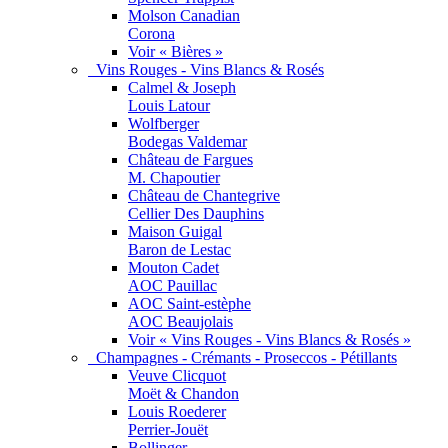
Molson Canadian
Corona
Voir « Bières »
Vins Rouges - Vins Blancs & Rosés
Calmel & Joseph
Louis Latour
Wolfberger
Bodegas Valdemar
Château de Fargues
M. Chapoutier
Château de Chantegrive
Cellier Des Dauphins
Maison Guigal
Baron de Lestac
Mouton Cadet
AOC Pauillac
AOC Saint-estèphe
AOC Beaujolais
Voir « Vins Rouges - Vins Blancs & Rosés »
Champagnes - Crémants - Proseccos - Pétillants
Veuve Clicquot
Moët & Chandon
Louis Roederer
Perrier-Jouët
Bollinger