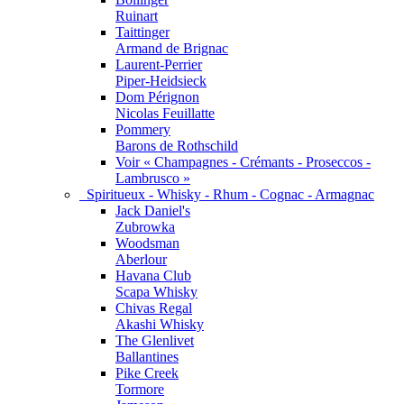
Ruinart
Taittinger
Armand de Brignac
Laurent-Perrier
Piper-Heidsieck
Dom Pérignon
Nicolas Feuillatte
Pommery
Barons de Rothschild
Voir « Champagnes - Crémants - Proseccos -
Lambrusco »
Spiritueux - Whisky - Rhum - Cognac - Armagnac
Jack Daniel's
Zubrowka
Woodsman
Aberlour
Havana Club
Scapa Whisky
Chivas Regal
Akashi Whisky
The Glenlivet
Ballantines
Pike Creek
Tormore