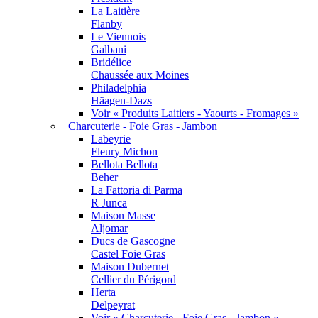
La Laitière
Flanby
Le Viennois
Galbani
Bridélice
Chaussée aux Moines
Philadelphia
Häagen-Dazs
Voir « Produits Laitiers - Yaourts - Fromages »
Charcuterie - Foie Gras - Jambon
Labeyrie
Fleury Michon
Bellota Bellota
Beher
La Fattoria di Parma
R Junca
Maison Masse
Aljomar
Ducs de Gascogne
Castel Foie Gras
Maison Dubernet
Cellier du Périgord
Herta
Delpeyrat
Voir « Charcuterie - Foie Gras - Jambon »