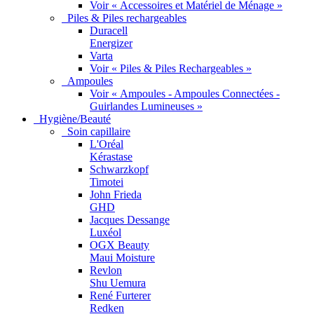
Voir « Accessoires et Matériel de Ménage »
Piles & Piles rechargeables
Duracell
Energizer
Varta
Voir « Piles & Piles Rechargeables »
Ampoules
Voir « Ampoules - Ampoules Connectées -
Guirlandes Lumineuses »
Hygiène/Beauté
Soin capillaire
L'Oréal
Kérastase
Schwarzkopf
Timotei
John Frieda
GHD
Jacques Dessange
Luxéol
OGX Beauty
Maui Moisture
Revlon
Shu Uemura
René Furterer
Redken