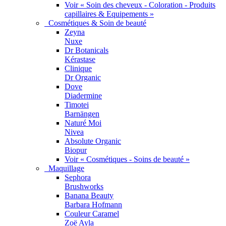
Voir « Soin des cheveux - Coloration - Produits
capillaires & Equipements »
Cosmétiques & Soin de beauté
Zeyna
Nuxe
Dr Botanicals
Kérastase
Clinique
Dr Organic
Dove
Diadermine
Timotei
Barnängen
Naturé Moi
Nivea
Absolute Organic
Biopur
Voir « Cosmétiques - Soins de beauté »
Maquillage
Sephora
Brushworks
Banana Beauty
Barbara Hofmann
Couleur Caramel
Zoë Ayla