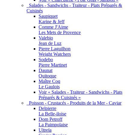
Salades - Sandwichs - Traiteur - Plats Préparés &
Cuisinés
Saupiquet
Karine & Jeff
Comme J'Aime
Les Mets de Provence
Valebio
Jean de Luz
Pierre Laguilhon
Weight Watchers
Sodebo
Pierre Martinet
Daunat
Quitoque
Maître Coq
Le Gaulois
Voir « Salades - Traiteur - Sandwichs - Plats
Préparés & Cuisinés »
Poisson - Crustacés - Produits de la Mer - Caviar
Delpierre
La Belle-iloise
Dom Petroff
La Paimpolaise
Ultreïa