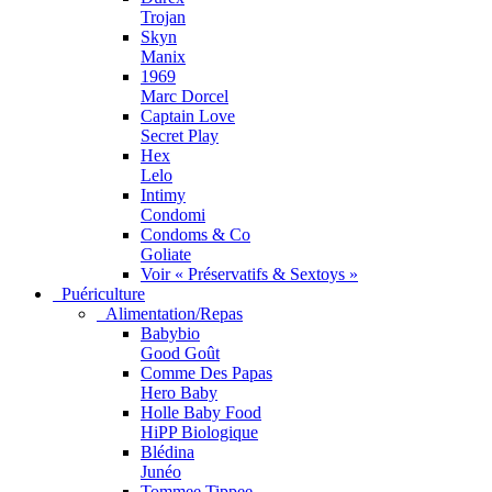
Trojan
Skyn
Manix
1969
Marc Dorcel
Captain Love
Secret Play
Hex
Lelo
Intimy
Condomi
Condoms & Co
Goliate
Voir « Préservatifs & Sextoys »
Puériculture
Alimentation/Repas
Babybio
Good Goût
Comme Des Papas
Hero Baby
Holle Baby Food
HiPP Biologique
Blédina
Junéo
Tommee Tippee