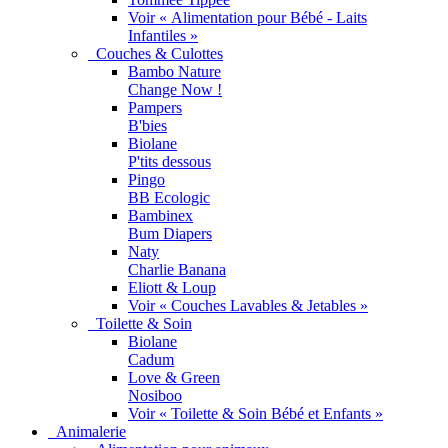
Voir « Alimentation pour Bébé - Laits
Infantiles »
Couches & Culottes
Bambo Nature
Change Now !
Pampers
B'bies
Biolane
P'tits dessous
Pingo
BB Ecologic
Bambinex
Bum Diapers
Naty
Charlie Banana
Eliott & Loup
Voir « Couches Lavables & Jetables »
Toilette & Soin
Biolane
Cadum
Love & Green
Nosiboo
Voir « Toilette & Soin Bébé et Enfants »
Animalerie