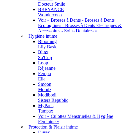
Docteur Smile
BBRYANCE
Wondercoco
Voir « Brosses à Dents - Brosses à Dents
Ecologiques - Brosses à Dents Electriques &
Accessoires - Soins Dentaires »
Hygiène intime
Blooming
Lily Basic
Blinx
So'Cup
Loop
Réjeanne
Fempo
Elia
Smoon
Moodz
Modibodi
Sisters Republic
MyPads
Tampax
Voir « Culottes Menstruelles & Hygiène
Féminine »
Protection & Plaisir intime
Durex