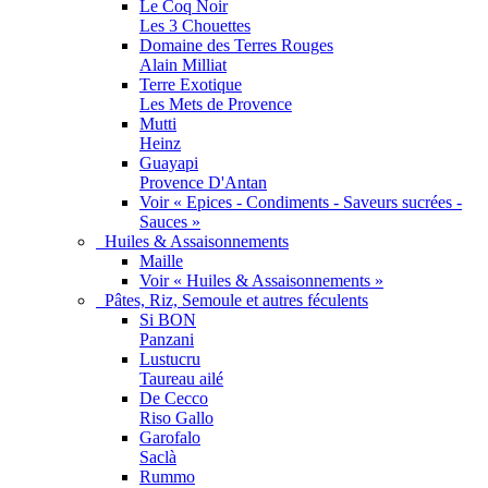
Le Coq Noir
Les 3 Chouettes
Domaine des Terres Rouges
Alain Milliat
Terre Exotique
Les Mets de Provence
Mutti
Heinz
Guayapi
Provence D'Antan
Voir « Epices - Condiments - Saveurs sucrées -
Sauces »
Huiles & Assaisonnements
Maille
Voir « Huiles & Assaisonnements »
Pâtes, Riz, Semoule et autres féculents
Si BON
Panzani
Lustucru
Taureau ailé
De Cecco
Riso Gallo
Garofalo
Saclà
Rummo