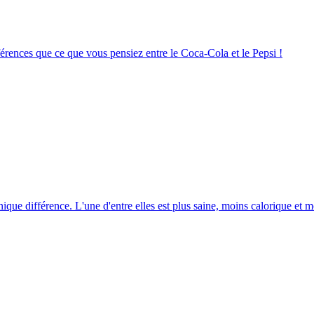
ifférences que ce que vous pensiez entre le Coca-Cola et le Pepsi !
unique différence. L'une d'entre elles est plus saine, moins calorique et m