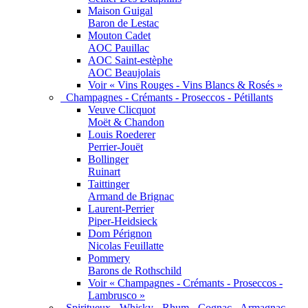
Maison Guigal
Baron de Lestac
Mouton Cadet
AOC Pauillac
AOC Saint-estèphe
AOC Beaujolais
Voir « Vins Rouges - Vins Blancs & Rosés »
Champagnes - Crémants - Proseccos - Pétillants
Veuve Clicquot
Moët & Chandon
Louis Roederer
Perrier-Jouët
Bollinger
Ruinart
Taittinger
Armand de Brignac
Laurent-Perrier
Piper-Heidsieck
Dom Pérignon
Nicolas Feuillatte
Pommery
Barons de Rothschild
Voir « Champagnes - Crémants - Proseccos -
Lambrusco »
Spiritueux - Whisky - Rhum - Cognac - Armagnac