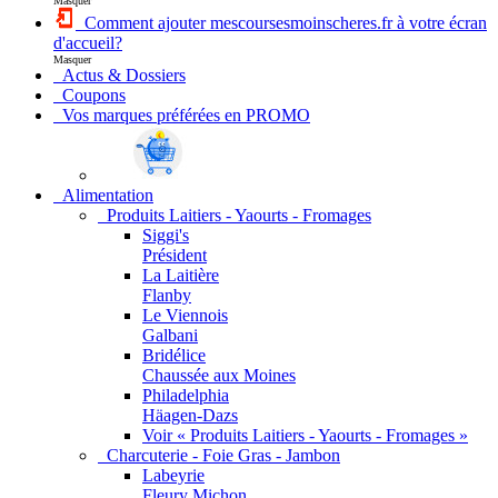
Masquer
Comment ajouter mescoursesmoinscheres.fr à votre écran
d'accueil?
Masquer
Actus & Dossiers
Coupons
Vos marques préférées en PROMO
Alimentation
Produits Laitiers - Yaourts - Fromages
Siggi's
Président
La Laitière
Flanby
Le Viennois
Galbani
Bridélice
Chaussée aux Moines
Philadelphia
Häagen-Dazs
Voir « Produits Laitiers - Yaourts - Fromages »
Charcuterie - Foie Gras - Jambon
Labeyrie
Fleury Michon