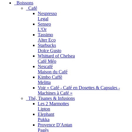
Boissons
Café
Nespresso
Legal
Senseo
L'Or
Tassimo
Alter Eco
Starbucks
Dolce Gusto
Whittard of Chelsea
Café Méo
Nescafé
Maison du Café
Kimbo Caffè
Melitta
Voir « Café - Café en Dosettes & Capsules -
Machines à Café »
Thé, Tisanes & Infusions
Les 2 Marmottes
Lipton
Elephant
Pukka
Provence D'Antan
Pagès