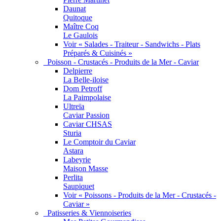
Daunat
Quitoque
Maître Coq
Le Gaulois
Voir « Salades - Traiteur - Sandwichs - Plats
Préparés & Cuisinés »
Poisson - Crustacés - Produits de la Mer - Caviar
Delpierre
La Belle-iloise
Dom Petroff
La Paimpolaise
Ultreïa
Caviar Passion
Caviar CHSAS
Sturia
Le Comptoir du Caviar
Astara
Labeyrie
Maison Masse
Perlita
Saupiquet
Voir « Poissons - Produits de la Mer - Crustacés -
Caviar »
Patisseries & Viennoiseries