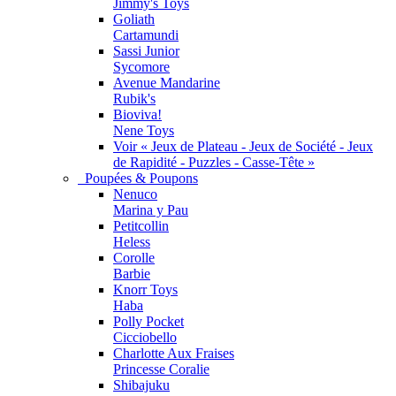
Jimmy's Toys
Goliath
Cartamundi
Sassi Junior
Sycomore
Avenue Mandarine
Rubik's
Bioviva!
Nene Toys
Voir « Jeux de Plateau - Jeux de Société - Jeux
de Rapidité - Puzzles - Casse-Tête »
Poupées & Poupons
Nenuco
Marina y Pau
Petitcollin
Heless
Corolle
Barbie
Knorr Toys
Haba
Polly Pocket
Cicciobello
Charlotte Aux Fraises
Princesse Coralie
Shibajuku