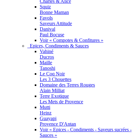
Charles & Alice
Squiz
Bonne Maman
Favols
Saveurs Attitude
Danival
Paul Bocuse
Voir « Compotes & Confitures »
Epices, Condiments & Sauces
Vahiné
Ducros
Maille
Tanoshi
Le Coq Noir
Les 3 Chouettes
Domaine des Terres Rouges
Alain Milliat
Terre Exotique
Les Mets de Provence
Mutti
Heinz
Guayapi
Provence D'Antan
Voir « Epices - Condiments - Saveurs sucrées -
Sauces »