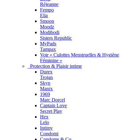
Réjeanne
Fempo
Elia
Smoon
Moodz
Modibodi
Sisters Republic
MyPads
Tampax
Voir « Culottes Menstruelles & Hygiène
Féminine »
Protection & Plaisir intime
Durex
Trojan
Skyn
Manix
1969
Marc Dorcel
Captain Love
Secret Play
Hex
Lelo
Intimy
Condomi
Condoms & Co