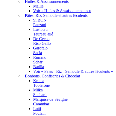
Huiles & Assaisonnements
Maille
Voir « Huiles & Assaisonnements »
Pâtes, Riz, Semoule et autres féculents
Si BON
Panzani
Lustucru
Taureau ailé
De Cecco
Riso Gallo
Garofalo
Saclà
Rummo
Schär
Barilla
Voir « Pâtes - Riz - Semoule & autres féculents »
Bonbons, Confiseries & Chocolat
Krema
Toblerone
Milka
Suchard
Marquise de Sévigné
Carambar
Lutti
Poulain