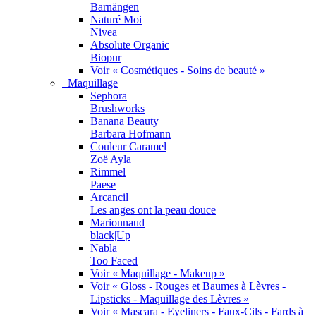
Barnängen
Naturé Moi
Nivea
Absolute Organic
Biopur
Voir « Cosmétiques - Soins de beauté »
Maquillage
Sephora
Brushworks
Banana Beauty
Barbara Hofmann
Couleur Caramel
Zoë Ayla
Rimmel
Paese
Arcancil
Les anges ont la peau douce
Marionnaud
black|Up
Nabla
Too Faced
Voir « Maquillage - Makeup »
Voir « Gloss - Rouges et Baumes à Lèvres -
Lipsticks - Maquillage des Lèvres »
Voir « Mascara - Eyeliners - Faux-Cils - Fards à