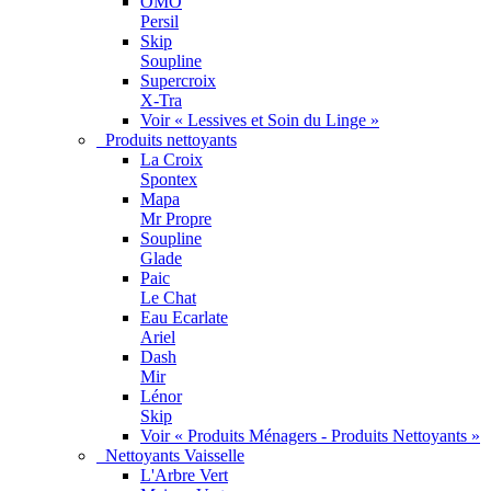
OMO
Persil
Skip
Soupline
Supercroix
X-Tra
Voir « Lessives et Soin du Linge »
Produits nettoyants
La Croix
Spontex
Mapa
Mr Propre
Soupline
Glade
Paic
Le Chat
Eau Ecarlate
Ariel
Dash
Mir
Lénor
Skip
Voir « Produits Ménagers - Produits Nettoyants »
Nettoyants Vaisselle
L'Arbre Vert