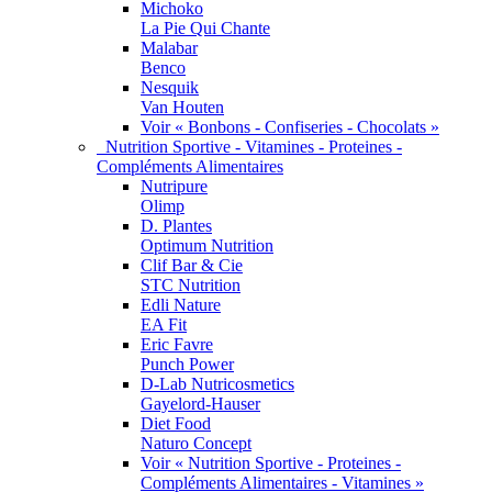
Michoko
La Pie Qui Chante
Malabar
Benco
Nesquik
Van Houten
Voir « Bonbons - Confiseries - Chocolats »
Nutrition Sportive - Vitamines - Proteines -
Compléments Alimentaires
Nutripure
Olimp
D. Plantes
Optimum Nutrition
Clif Bar & Cie
STC Nutrition
Edli Nature
EA Fit
Eric Favre
Punch Power
D-Lab Nutricosmetics
Gayelord-Hauser
Diet Food
Naturo Concept
Voir « Nutrition Sportive - Proteines -
Compléments Alimentaires - Vitamines »