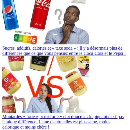
Sucres, additifs, calories et « taxe soda » : Il y a désormais plus de
différences que ce que vous pensiez entre le Coca-Cola et le Pepsi !
Moutardes « forte », « mi-forte » et « douce » : le piquant n'est pas
l'unique différence. L'une d'entre elles est plus saine, moins
calorique et moins chère !