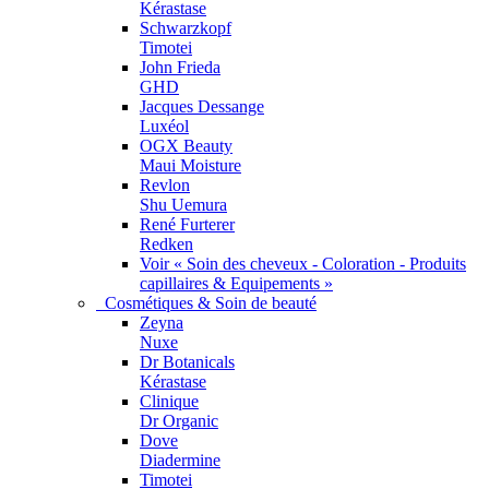
Kérastase
Schwarzkopf
Timotei
John Frieda
GHD
Jacques Dessange
Luxéol
OGX Beauty
Maui Moisture
Revlon
Shu Uemura
René Furterer
Redken
Voir « Soin des cheveux - Coloration - Produits
capillaires & Equipements »
Cosmétiques & Soin de beauté
Zeyna
Nuxe
Dr Botanicals
Kérastase
Clinique
Dr Organic
Dove
Diadermine
Timotei