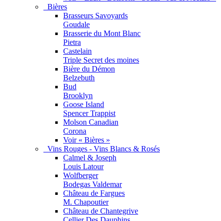
Bières
Brasseurs Savoyards
Goudale
Brasserie du Mont Blanc
Pietra
Castelain
Triple Secret des moines
Bière du Démon
Belzebuth
Bud
Brooklyn
Goose Island
Spencer Trappist
Molson Canadian
Corona
Voir « Bières »
Vins Rouges - Vins Blancs & Rosés
Calmel & Joseph
Louis Latour
Wolfberger
Bodegas Valdemar
Château de Fargues
M. Chapoutier
Château de Chantegrive
Cellier Des Dauphins