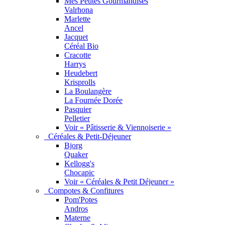
Mes Petites Gourmandises
Valrhona
Marlette
Ancel
Jacquet
Céréal Bio
Cracotte
Harrys
Heudebert
Krisprolls
La Boulangère
La Fournée Dorée
Pasquier
Pelletier
Voir « Pâtisserie & Viennoiserie »
Céréales & Petit-Déjeuner
Bjorg
Quaker
Kellogg's
Chocapic
Voir « Céréales & Petit Déjeuner »
Compotes & Confitures
Pom'Potes
Andros
Materne