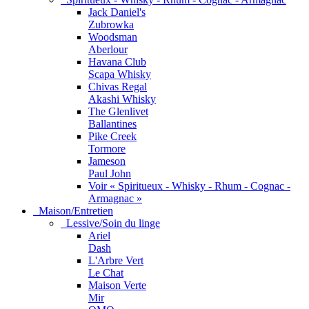
Jack Daniel's
Zubrowka
Woodsman
Aberlour
Havana Club
Scapa Whisky
Chivas Regal
Akashi Whisky
The Glenlivet
Ballantines
Pike Creek
Tormore
Jameson
Paul John
Voir « Spiritueux - Whisky - Rhum - Cognac -
Armagnac »
Maison/Entretien
Lessive/Soin du linge
Ariel
Dash
L'Arbre Vert
Le Chat
Maison Verte
Mir