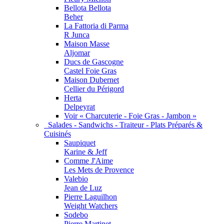
Bellota Bellota
Beher
La Fattoria di Parma
R Junca
Maison Masse
Aljomar
Ducs de Gascogne
Castel Foie Gras
Maison Dubernet
Cellier du Périgord
Herta
Delpeyrat
Voir « Charcuterie - Foie Gras - Jambon »
Salades - Sandwichs - Traiteur - Plats Préparés &
Cuisinés
Saupiquet
Karine & Jeff
Comme J'Aime
Les Mets de Provence
Valebio
Jean de Luz
Pierre Laguilhon
Weight Watchers
Sodebo
Pierre Martinet