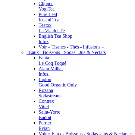
Clipper
YogiTea
Pure Leaf
Kusmi Tea
Teatox
La Via del Tè
English Tea Shop
Infuz
Voir « Tisanes - Thés - Infusions »
Eaux - Boissons - Sodas - Jus & Nectars
Fanta
Le Coq Toqué
Alain Milliat
Infuz
Lipton
Good Organic Only
Rozana
Sodastream
Contrex
Vittel
Saint-Yorre
Badoit
Perrier
Evian
Voir « Eaux - Boissons - Sodas - Jus & Nectars »