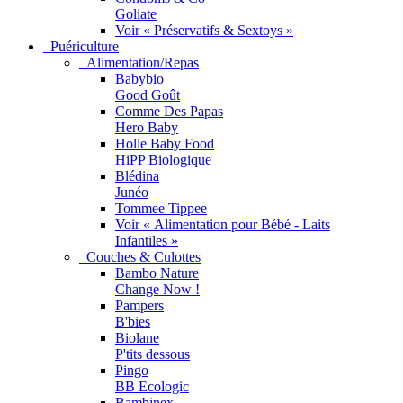
Goliate
Voir « Préservatifs & Sextoys »
Puériculture
Alimentation/Repas
Babybio
Good Goût
Comme Des Papas
Hero Baby
Holle Baby Food
HiPP Biologique
Blédina
Junéo
Tommee Tippee
Voir « Alimentation pour Bébé - Laits
Infantiles »
Couches & Culottes
Bambo Nature
Change Now !
Pampers
B'bies
Biolane
P'tits dessous
Pingo
BB Ecologic
Bambinex