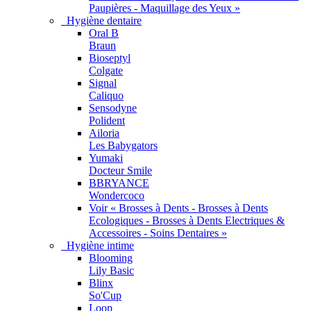
Paupières - Maquillage des Yeux »
Hygiène dentaire
Oral B
Braun
Bioseptyl
Colgate
Signal
Caliquo
Sensodyne
Polident
Ailoria
Les Babygators
Yumaki
Docteur Smile
BBRYANCE
Wondercoco
Voir « Brosses à Dents - Brosses à Dents
Ecologiques - Brosses à Dents Electriques &
Accessoires - Soins Dentaires »
Hygiène intime
Blooming
Lily Basic
Blinx
So'Cup
Loop