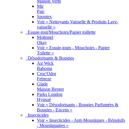
Maison Verte
Mir
Paic
Spontex
Voir « Nettoyants Vaisselle & Produits Lave-
vaisselle »
Essuie-tout/Mouchoirs/Papier toillette
Moltonel
Okay
Voir « Essuie-touts - Mouchoirs - Papier
Toilette »
Désodorisants & Bougies
Air Wick
Bahoma
Croc'Odor
Febreze
Glade
Maison Berger
Parks London
Hypsoé
Voir « Désodorisants - Bougies Parfumées &
Bougies - Encens »
Insecticides
Voir « Insecticides - Anti-Moustiques - Répulsifs
- Moustiquaires »