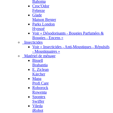
Bahoma
Croc'Odor
Febreze
Glade
Maison Berger
Parks London
Hypsoé
Voir « Désodorisants - Bougies Parfumées &
Bougies - Encens »
Insecticides
Voir « Insecticides - Anti-Moustiques - Répulsifs
- Moustiquaires »
Matériel de ménage
Bissell
Brabantia
E. Ziclean
Kärcher
Mapa
Profi Care
Roborock
Rowenta
Spontex
Swiffer
Vileda
iRobot