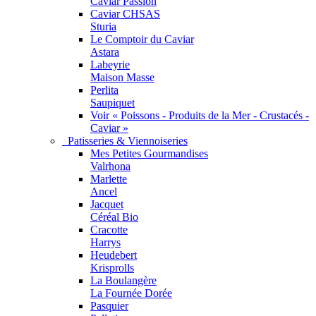
Caviar Passion
Caviar CHSAS
Sturia
Le Comptoir du Caviar
Astara
Labeyrie
Maison Masse
Perlita
Saupiquet
Voir « Poissons - Produits de la Mer - Crustacés -
Caviar »
Patisseries & Viennoiseries
Mes Petites Gourmandises
Valrhona
Marlette
Ancel
Jacquet
Céréal Bio
Cracotte
Harrys
Heudebert
Krisprolls
La Boulangère
La Fournée Dorée
Pasquier