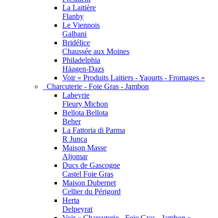
La Laitière
Flanby
Le Viennois
Galbani
Bridélice
Chaussée aux Moines
Philadelphia
Häagen-Dazs
Voir « Produits Laitiers - Yaourts - Fromages »
Charcuterie - Foie Gras - Jambon
Labeyrie
Fleury Michon
Bellota Bellota
Beher
La Fattoria di Parma
R Junca
Maison Masse
Aljomar
Ducs de Gascogne
Castel Foie Gras
Maison Dubernet
Cellier du Périgord
Herta
Delpeyrat
Voir « Charcuterie - Foie Gras - Jambon »