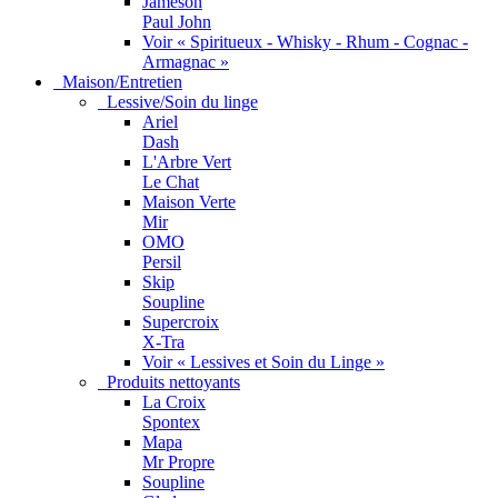
Jameson
Paul John
Voir « Spiritueux - Whisky - Rhum - Cognac -
Armagnac »
Maison/Entretien
Lessive/Soin du linge
Ariel
Dash
L'Arbre Vert
Le Chat
Maison Verte
Mir
OMO
Persil
Skip
Soupline
Supercroix
X-Tra
Voir « Lessives et Soin du Linge »
Produits nettoyants
La Croix
Spontex
Mapa
Mr Propre
Soupline