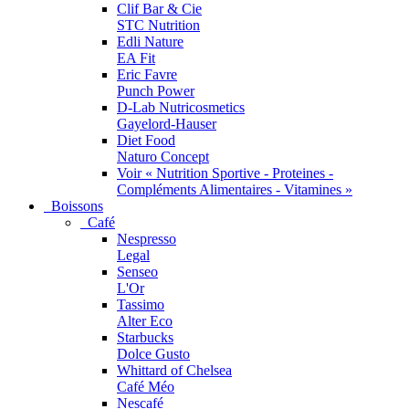
Clif Bar & Cie
STC Nutrition
Edli Nature
EA Fit
Eric Favre
Punch Power
D-Lab Nutricosmetics
Gayelord-Hauser
Diet Food
Naturo Concept
Voir « Nutrition Sportive - Proteines -
Compléments Alimentaires - Vitamines »
Boissons
Café
Nespresso
Legal
Senseo
L'Or
Tassimo
Alter Eco
Starbucks
Dolce Gusto
Whittard of Chelsea
Café Méo
Nescafé