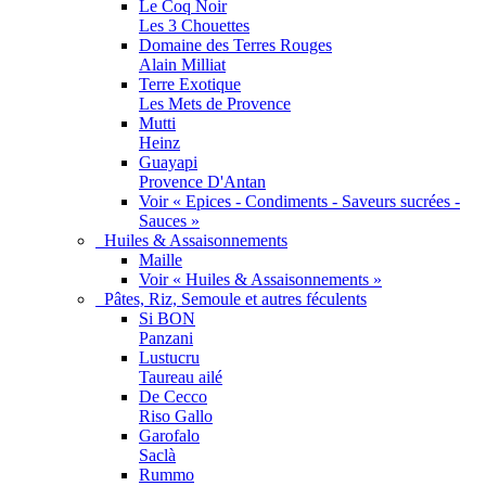
Le Coq Noir
Les 3 Chouettes
Domaine des Terres Rouges
Alain Milliat
Terre Exotique
Les Mets de Provence
Mutti
Heinz
Guayapi
Provence D'Antan
Voir « Epices - Condiments - Saveurs sucrées -
Sauces »
Huiles & Assaisonnements
Maille
Voir « Huiles & Assaisonnements »
Pâtes, Riz, Semoule et autres féculents
Si BON
Panzani
Lustucru
Taureau ailé
De Cecco
Riso Gallo
Garofalo
Saclà
Rummo