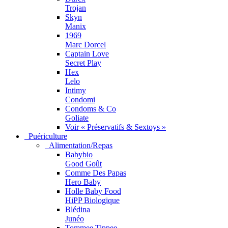
Trojan
Skyn
Manix
1969
Marc Dorcel
Captain Love
Secret Play
Hex
Lelo
Intimy
Condomi
Condoms & Co
Goliate
Voir « Préservatifs & Sextoys »
Puériculture
Alimentation/Repas
Babybio
Good Goût
Comme Des Papas
Hero Baby
Holle Baby Food
HiPP Biologique
Blédina
Junéo
Tommee Tippee