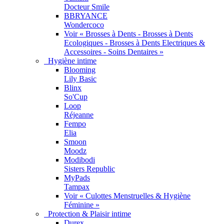
Docteur Smile
BBRYANCE
Wondercoco
Voir « Brosses à Dents - Brosses à Dents
Ecologiques - Brosses à Dents Electriques &
Accessoires - Soins Dentaires »
Hygiène intime
Blooming
Lily Basic
Blinx
So'Cup
Loop
Réjeanne
Fempo
Elia
Smoon
Moodz
Modibodi
Sisters Republic
MyPads
Tampax
Voir « Culottes Menstruelles & Hygiène
Féminine »
Protection & Plaisir intime
Durex