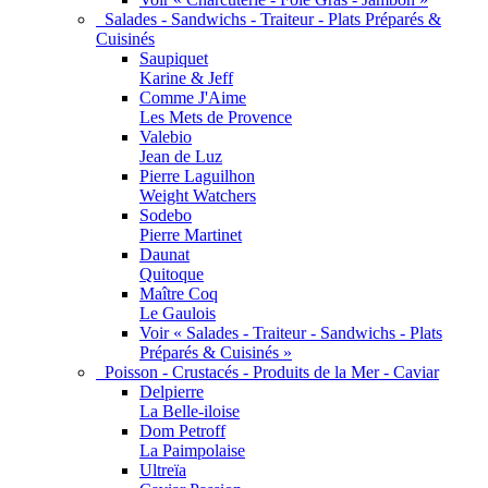
Salades - Sandwichs - Traiteur - Plats Préparés &
Cuisinés
Saupiquet
Karine & Jeff
Comme J'Aime
Les Mets de Provence
Valebio
Jean de Luz
Pierre Laguilhon
Weight Watchers
Sodebo
Pierre Martinet
Daunat
Quitoque
Maître Coq
Le Gaulois
Voir « Salades - Traiteur - Sandwichs - Plats
Préparés & Cuisinés »
Poisson - Crustacés - Produits de la Mer - Caviar
Delpierre
La Belle-iloise
Dom Petroff
La Paimpolaise
Ultreïa