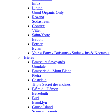
Infuz
Lipton
Good Organic Only
Rozana
Sodastream
Contrex
Vittel
Saint-Yorre
Badoit
Perrier
Evian
Voir « Eaux - Boissons - Sodas - Jus & Nectars »
Bières
Brasseurs Savoyards
Goudale
Brasserie du Mont Blanc
Pietra
Castelain
Triple Secret des moines
Bière du Démon
Belzebuth
Bud
Brooklyn
Goose Island
Spencer Trappist