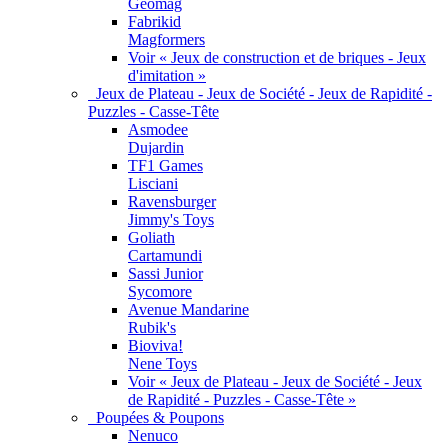
Geomag
Fabrikid
Magformers
Voir « Jeux de construction et de briques - Jeux
d'imitation »
Jeux de Plateau - Jeux de Société - Jeux de Rapidité -
Puzzles - Casse-Tête
Asmodee
Dujardin
TF1 Games
Lisciani
Ravensburger
Jimmy's Toys
Goliath
Cartamundi
Sassi Junior
Sycomore
Avenue Mandarine
Rubik's
Bioviva!
Nene Toys
Voir « Jeux de Plateau - Jeux de Société - Jeux
de Rapidité - Puzzles - Casse-Tête »
Poupées & Poupons
Nenuco