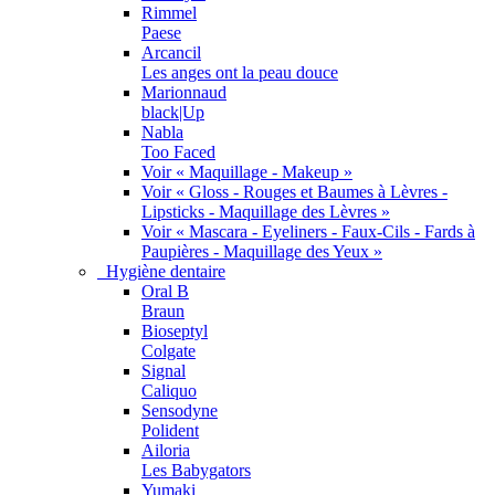
Rimmel
Paese
Arcancil
Les anges ont la peau douce
Marionnaud
black|Up
Nabla
Too Faced
Voir « Maquillage - Makeup »
Voir « Gloss - Rouges et Baumes à Lèvres -
Lipsticks - Maquillage des Lèvres »
Voir « Mascara - Eyeliners - Faux-Cils - Fards à
Paupières - Maquillage des Yeux »
Hygiène dentaire
Oral B
Braun
Bioseptyl
Colgate
Signal
Caliquo
Sensodyne
Polident
Ailoria
Les Babygators
Yumaki