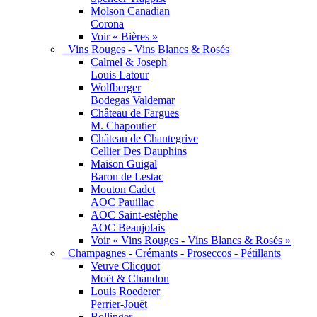
Molson Canadian
Corona
Voir « Bières »
Vins Rouges - Vins Blancs & Rosés
Calmel & Joseph
Louis Latour
Wolfberger
Bodegas Valdemar
Château de Fargues
M. Chapoutier
Château de Chantegrive
Cellier Des Dauphins
Maison Guigal
Baron de Lestac
Mouton Cadet
AOC Pauillac
AOC Saint-estèphe
AOC Beaujolais
Voir « Vins Rouges - Vins Blancs & Rosés »
Champagnes - Crémants - Proseccos - Pétillants
Veuve Clicquot
Moët & Chandon
Louis Roederer
Perrier-Jouët
Bollinger