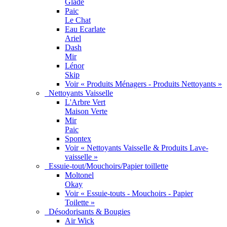
Glade
Paic
Le Chat
Eau Ecarlate
Ariel
Dash
Mir
Lénor
Skip
Voir « Produits Ménagers - Produits Nettoyants »
Nettoyants Vaisselle
L'Arbre Vert
Maison Verte
Mir
Paic
Spontex
Voir « Nettoyants Vaisselle & Produits Lave-
vaisselle »
Essuie-tout/Mouchoirs/Papier toillette
Moltonel
Okay
Voir « Essuie-touts - Mouchoirs - Papier
Toilette »
Désodorisants & Bougies
Air Wick