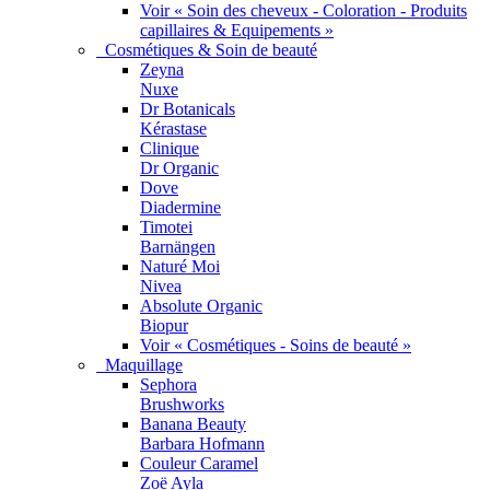
Voir « Soin des cheveux - Coloration - Produits
capillaires & Equipements »
Cosmétiques & Soin de beauté
Zeyna
Nuxe
Dr Botanicals
Kérastase
Clinique
Dr Organic
Dove
Diadermine
Timotei
Barnängen
Naturé Moi
Nivea
Absolute Organic
Biopur
Voir « Cosmétiques - Soins de beauté »
Maquillage
Sephora
Brushworks
Banana Beauty
Barbara Hofmann
Couleur Caramel
Zoë Ayla