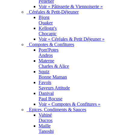
Pelletier
Voir « Pâtisserie & Viennoiserie »
Céréales & Petit-Déjeuner
Bjorg
Quaker
Kellogg's
Chocapic
Voir « Céréales & Petit Déjeuner »
Compotes & Confitures
Pom'Potes
Andros
Materne
Charles & Alice
Squiz
Bonne Maman
Favols
Saveurs Attitude
Danival
Paul Bocuse
Voir « Compotes & Confitures »
Epices, Condiments & Sauces
Vahiné
Ducros
Maille
Tanoshi