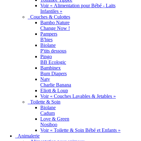
Voir « Alimentation pour Bébé - Laits
Infantiles »
Couches & Culottes
Bambo Nature
Change Now !
Pampers
B'bies
Biolane
P'tits dessous
Pingo
BB Ecologic
Bambinex
Bum Diapers
Naty
Charlie Banana
Eliott & Loup
Voir « Couches Lavables & Jetables »
Toilette & Soin
Biolane
Cadum
Love & Green
Nosiboo
Voir « Toilette & Soin Bébé et Enfants »
Animalerie