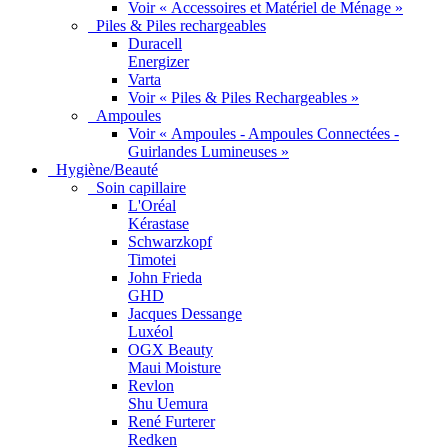
Voir « Accessoires et Matériel de Ménage »
Piles & Piles rechargeables
Duracell
Energizer
Varta
Voir « Piles & Piles Rechargeables »
Ampoules
Voir « Ampoules - Ampoules Connectées -
Guirlandes Lumineuses »
Hygiène/Beauté
Soin capillaire
L'Oréal
Kérastase
Schwarzkopf
Timotei
John Frieda
GHD
Jacques Dessange
Luxéol
OGX Beauty
Maui Moisture
Revlon
Shu Uemura
René Furterer
Redken