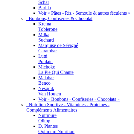
Schär
Barilla
Voir « Pâtes - Riz - Semoule & autres féculents »
Bonbons, Confiseries & Chocolat
Krema
Toblerone
Milka
Suchard
Marquise de Sévigné
Carambar
Lutti
Poulain
Michoko
La Pie Qui Chante
Malabar
Benco
Nesquik
Van Houten
Voir « Bonbons - Confiseries - Chocolats »
Nutrition Sportive - Vitamines - Proteines -
Compléments Alimentaires
Nutripure
Olimp
D. Plantes
Optimum Nutrition