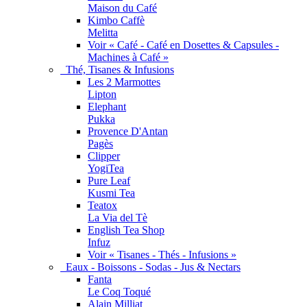
Maison du Café
Kimbo Caffè
Melitta
Voir « Café - Café en Dosettes & Capsules -
Machines à Café »
Thé, Tisanes & Infusions
Les 2 Marmottes
Lipton
Elephant
Pukka
Provence D'Antan
Pagès
Clipper
YogiTea
Pure Leaf
Kusmi Tea
Teatox
La Via del Tè
English Tea Shop
Infuz
Voir « Tisanes - Thés - Infusions »
Eaux - Boissons - Sodas - Jus & Nectars
Fanta
Le Coq Toqué
Alain Milliat