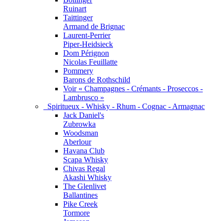
Ruinart
Taittinger
Armand de Brignac
Laurent-Perrier
Piper-Heidsieck
Dom Pérignon
Nicolas Feuillatte
Pommery
Barons de Rothschild
Voir « Champagnes - Crémants - Proseccos -
Lambrusco »
Spiritueux - Whisky - Rhum - Cognac - Armagnac
Jack Daniel's
Zubrowka
Woodsman
Aberlour
Havana Club
Scapa Whisky
Chivas Regal
Akashi Whisky
The Glenlivet
Ballantines
Pike Creek
Tormore