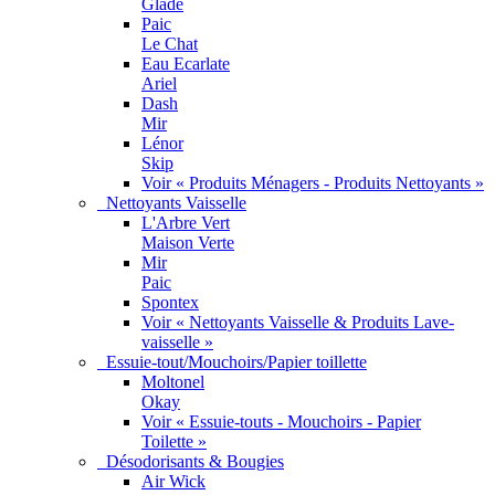
Glade
Paic
Le Chat
Eau Ecarlate
Ariel
Dash
Mir
Lénor
Skip
Voir « Produits Ménagers - Produits Nettoyants »
Nettoyants Vaisselle
L'Arbre Vert
Maison Verte
Mir
Paic
Spontex
Voir « Nettoyants Vaisselle & Produits Lave-
vaisselle »
Essuie-tout/Mouchoirs/Papier toillette
Moltonel
Okay
Voir « Essuie-touts - Mouchoirs - Papier
Toilette »
Désodorisants & Bougies
Air Wick