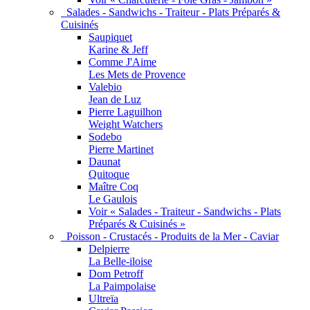
Salades - Sandwichs - Traiteur - Plats Préparés &
Cuisinés
Saupiquet
Karine & Jeff
Comme J'Aime
Les Mets de Provence
Valebio
Jean de Luz
Pierre Laguilhon
Weight Watchers
Sodebo
Pierre Martinet
Daunat
Quitoque
Maître Coq
Le Gaulois
Voir « Salades - Traiteur - Sandwichs - Plats
Préparés & Cuisinés »
Poisson - Crustacés - Produits de la Mer - Caviar
Delpierre
La Belle-iloise
Dom Petroff
La Paimpolaise
Ultreïa