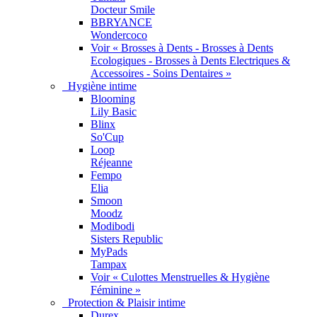
Docteur Smile
BBRYANCE
Wondercoco
Voir « Brosses à Dents - Brosses à Dents
Ecologiques - Brosses à Dents Electriques &
Accessoires - Soins Dentaires »
Hygiène intime
Blooming
Lily Basic
Blinx
So'Cup
Loop
Réjeanne
Fempo
Elia
Smoon
Moodz
Modibodi
Sisters Republic
MyPads
Tampax
Voir « Culottes Menstruelles & Hygiène
Féminine »
Protection & Plaisir intime
Durex