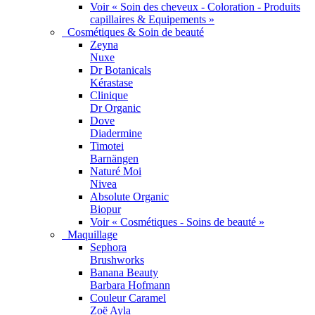
Voir « Soin des cheveux - Coloration - Produits
capillaires & Equipements »
Cosmétiques & Soin de beauté
Zeyna
Nuxe
Dr Botanicals
Kérastase
Clinique
Dr Organic
Dove
Diadermine
Timotei
Barnängen
Naturé Moi
Nivea
Absolute Organic
Biopur
Voir « Cosmétiques - Soins de beauté »
Maquillage
Sephora
Brushworks
Banana Beauty
Barbara Hofmann
Couleur Caramel
Zoë Ayla