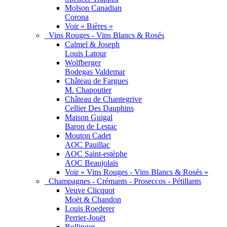
Molson Canadian
Corona
Voir « Bières »
Vins Rouges - Vins Blancs & Rosés
Calmel & Joseph
Louis Latour
Wolfberger
Bodegas Valdemar
Château de Fargues
M. Chapoutier
Château de Chantegrive
Cellier Des Dauphins
Maison Guigal
Baron de Lestac
Mouton Cadet
AOC Pauillac
AOC Saint-estèphe
AOC Beaujolais
Voir « Vins Rouges - Vins Blancs & Rosés »
Champagnes - Crémants - Proseccos - Pétillants
Veuve Clicquot
Moët & Chandon
Louis Roederer
Perrier-Jouët
Bollinger