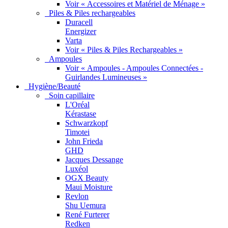
Voir « Accessoires et Matériel de Ménage »
Piles & Piles rechargeables
Duracell
Energizer
Varta
Voir « Piles & Piles Rechargeables »
Ampoules
Voir « Ampoules - Ampoules Connectées -
Guirlandes Lumineuses »
Hygiène/Beauté
Soin capillaire
L'Oréal
Kérastase
Schwarzkopf
Timotei
John Frieda
GHD
Jacques Dessange
Luxéol
OGX Beauty
Maui Moisture
Revlon
Shu Uemura
René Furterer
Redken