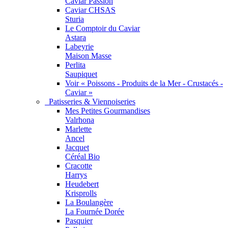
Caviar Passion
Caviar CHSAS
Sturia
Le Comptoir du Caviar
Astara
Labeyrie
Maison Masse
Perlita
Saupiquet
Voir « Poissons - Produits de la Mer - Crustacés -
Caviar »
Patisseries & Viennoiseries
Mes Petites Gourmandises
Valrhona
Marlette
Ancel
Jacquet
Céréal Bio
Cracotte
Harrys
Heudebert
Krisprolls
La Boulangère
La Fournée Dorée
Pasquier