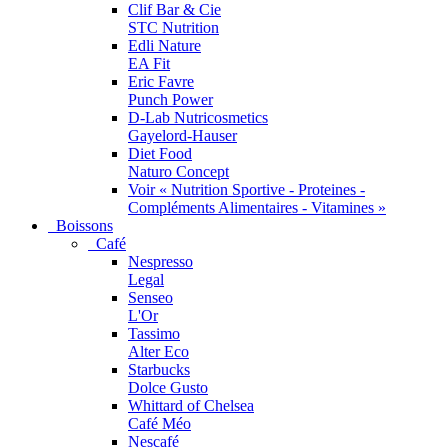
Clif Bar & Cie
STC Nutrition
Edli Nature
EA Fit
Eric Favre
Punch Power
D-Lab Nutricosmetics
Gayelord-Hauser
Diet Food
Naturo Concept
Voir « Nutrition Sportive - Proteines -
Compléments Alimentaires - Vitamines »
Boissons
Café
Nespresso
Legal
Senseo
L'Or
Tassimo
Alter Eco
Starbucks
Dolce Gusto
Whittard of Chelsea
Café Méo
Nescafé