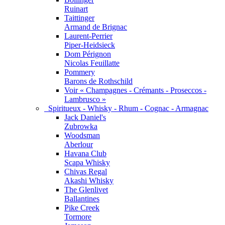
Ruinart
Taittinger
Armand de Brignac
Laurent-Perrier
Piper-Heidsieck
Dom Pérignon
Nicolas Feuillatte
Pommery
Barons de Rothschild
Voir « Champagnes - Crémants - Proseccos -
Lambrusco »
Spiritueux - Whisky - Rhum - Cognac - Armagnac
Jack Daniel's
Zubrowka
Woodsman
Aberlour
Havana Club
Scapa Whisky
Chivas Regal
Akashi Whisky
The Glenlivet
Ballantines
Pike Creek
Tormore