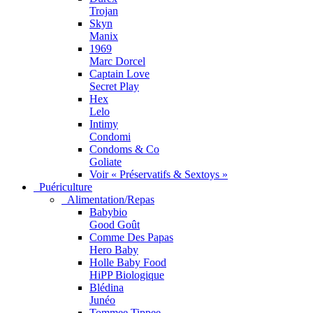
Trojan
Skyn
Manix
1969
Marc Dorcel
Captain Love
Secret Play
Hex
Lelo
Intimy
Condomi
Condoms & Co
Goliate
Voir « Préservatifs & Sextoys »
Puériculture
Alimentation/Repas
Babybio
Good Goût
Comme Des Papas
Hero Baby
Holle Baby Food
HiPP Biologique
Blédina
Junéo
Tommee Tippee