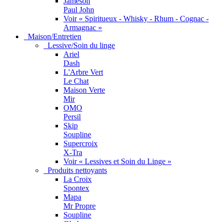
Jameson
Paul John
Voir « Spiritueux - Whisky - Rhum - Cognac -
Armagnac »
Maison/Entretien
Lessive/Soin du linge
Ariel
Dash
L'Arbre Vert
Le Chat
Maison Verte
Mir
OMO
Persil
Skip
Soupline
Supercroix
X-Tra
Voir « Lessives et Soin du Linge »
Produits nettoyants
La Croix
Spontex
Mapa
Mr Propre
Soupline