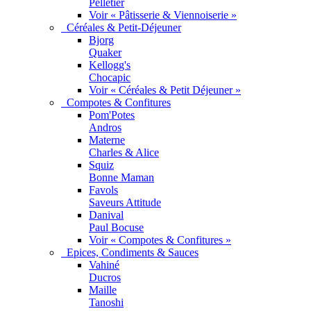
Pelletier
Voir « Pâtisserie & Viennoiserie »
Céréales & Petit-Déjeuner
Bjorg
Quaker
Kellogg's
Chocapic
Voir « Céréales & Petit Déjeuner »
Compotes & Confitures
Pom'Potes
Andros
Materne
Charles & Alice
Squiz
Bonne Maman
Favols
Saveurs Attitude
Danival
Paul Bocuse
Voir « Compotes & Confitures »
Epices, Condiments & Sauces
Vahiné
Ducros
Maille
Tanoshi