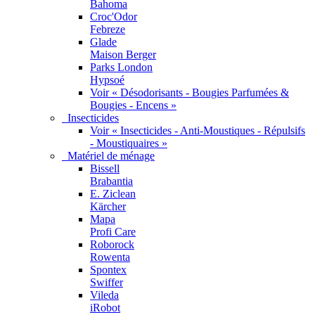
Bahoma
Croc'Odor
Febreze
Glade
Maison Berger
Parks London
Hypsoé
Voir « Désodorisants - Bougies Parfumées &
Bougies - Encens »
Insecticides
Voir « Insecticides - Anti-Moustiques - Répulsifs
- Moustiquaires »
Matériel de ménage
Bissell
Brabantia
E. Ziclean
Kärcher
Mapa
Profi Care
Roborock
Rowenta
Spontex
Swiffer
Vileda
iRobot