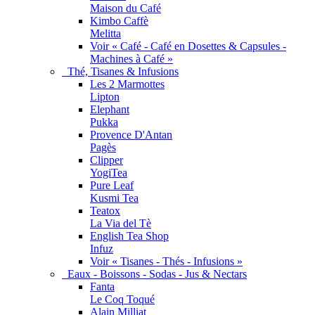
Maison du Café
Kimbo Caffè
Melitta
Voir « Café - Café en Dosettes & Capsules -
Machines à Café »
Thé, Tisanes & Infusions
Les 2 Marmottes
Lipton
Elephant
Pukka
Provence D'Antan
Pagès
Clipper
YogiTea
Pure Leaf
Kusmi Tea
Teatox
La Via del Tè
English Tea Shop
Infuz
Voir « Tisanes - Thés - Infusions »
Eaux - Boissons - Sodas - Jus & Nectars
Fanta
Le Coq Toqué
Alain Milliat