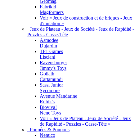
Geomag
Fabrikid
Magformers
Voir « Jeux de construction et de briques - Jeux
d'imitation »
Jeux de Plateau - Jeux de Société - Jeux de Rapidité -
Puzzles - Casse-Tête
Asmodee
Dujardin
TF1 Games
Lisciani
Ravensburger
Jimmy's Toys
Goliath
Cartamundi
Sassi Junior
Sycomore
Avenue Mandarine
Rubik's
Bioviva!
Nene Toys
Voir « Jeux de Plateau - Jeux de Société - Jeux
de Rapidité - Puzzles - Casse-Tête »
Poupées & Poupons
Nenuco