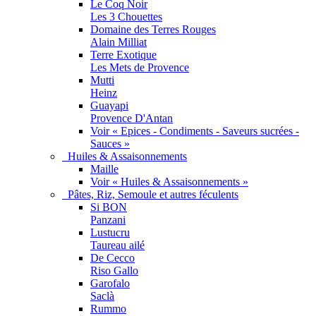
Le Coq Noir
Les 3 Chouettes
Domaine des Terres Rouges
Alain Milliat
Terre Exotique
Les Mets de Provence
Mutti
Heinz
Guayapi
Provence D'Antan
Voir « Epices - Condiments - Saveurs sucrées -
Sauces »
Huiles & Assaisonnements
Maille
Voir « Huiles & Assaisonnements »
Pâtes, Riz, Semoule et autres féculents
Si BON
Panzani
Lustucru
Taureau ailé
De Cecco
Riso Gallo
Garofalo
Saclà
Rummo