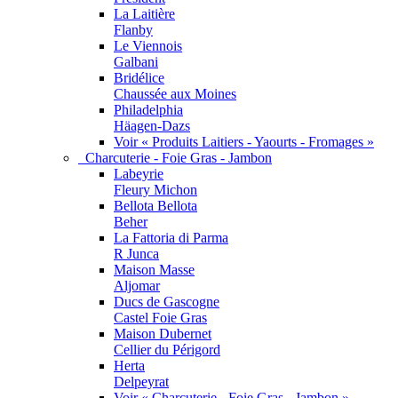
La Laitière
Flanby
Le Viennois
Galbani
Bridélice
Chaussée aux Moines
Philadelphia
Häagen-Dazs
Voir « Produits Laitiers - Yaourts - Fromages »
Charcuterie - Foie Gras - Jambon
Labeyrie
Fleury Michon
Bellota Bellota
Beher
La Fattoria di Parma
R Junca
Maison Masse
Aljomar
Ducs de Gascogne
Castel Foie Gras
Maison Dubernet
Cellier du Périgord
Herta
Delpeyrat
Voir « Charcuterie - Foie Gras - Jambon »