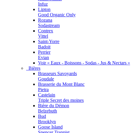
Infuz
Lipton
Good Organic Only
Rozana
Sodastream
Contrex
Vittel
Saint-Yorre
Badoit
Perrier
Evian
Voir « Eaux - Boissons - Sodas - Jus & Nectars »
Bières
Brasseurs Savoyards
Goudale
Brasserie du Mont Blanc
Pietra
Castelain
Triple Secret des moines
Bière du Démon
Belzebuth
Bud
Brooklyn
Goose Island
Spencer Trappist