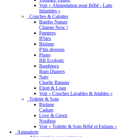
Voir « Alimentation pour Bébé - Laits
Infantiles »
Couches & Culottes
Bambo Nature
Change Now !
Pampers
B'bies
Biolane
P'tits dessous
Pingo
BB Ecologic
Bambinex
Bum Diapers
Naty
Charlie Banana
Eliott & Loup
Voir « Couches Lavables & Jetables »
Toilette & Soin
Biolane
Cadum
Love & Green
Nosiboo
Voir « Toilette & Soin Bébé et Enfants »
Animalerie