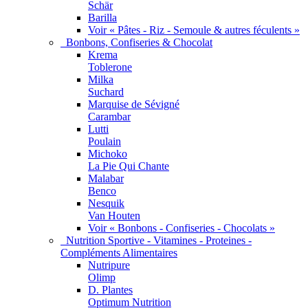
Schär
Barilla
Voir « Pâtes - Riz - Semoule & autres féculents »
Bonbons, Confiseries & Chocolat
Krema
Toblerone
Milka
Suchard
Marquise de Sévigné
Carambar
Lutti
Poulain
Michoko
La Pie Qui Chante
Malabar
Benco
Nesquik
Van Houten
Voir « Bonbons - Confiseries - Chocolats »
Nutrition Sportive - Vitamines - Proteines -
Compléments Alimentaires
Nutripure
Olimp
D. Plantes
Optimum Nutrition