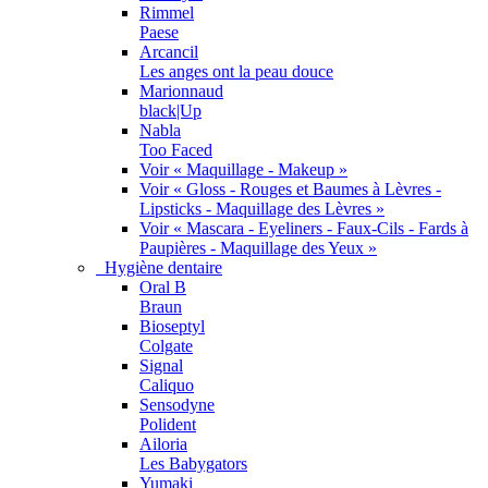
Rimmel
Paese
Arcancil
Les anges ont la peau douce
Marionnaud
black|Up
Nabla
Too Faced
Voir « Maquillage - Makeup »
Voir « Gloss - Rouges et Baumes à Lèvres -
Lipsticks - Maquillage des Lèvres »
Voir « Mascara - Eyeliners - Faux-Cils - Fards à
Paupières - Maquillage des Yeux »
Hygiène dentaire
Oral B
Braun
Bioseptyl
Colgate
Signal
Caliquo
Sensodyne
Polident
Ailoria
Les Babygators
Yumaki