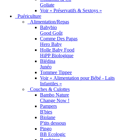
Goliate
Voir « Préservatifs & Sextoys »
Puériculture
Alimentation/Repas
Babybio
Good Goût
Comme Des Papas
Hero Baby
Holle Baby Food
HiPP Biologique
Blédina
Junéo
Tommee Tippee
Voir « Alimentation pour Bébé - Laits
Infantiles »
Couches & Culottes
Bambo Nature
Change Now !
Pampers
B'bies
Biolane
P'tits dessous
Pingo
BB Ecologic
Bambinex