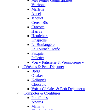
Mes Petites Gourmandises
Valrhona
Marlette
Ancel
Jacquet
Céréal Bio
Cracotte
Harrys
Heudebert
Krisprolls
La Boulangère
La Fournée Dorée
Pasquier
Pelletier
Voir « Pâtisserie & Viennoiserie »
Céréales & Petit-Déjeuner
Bjorg
Quaker
Kellogg's
Chocapic
Voir « Céréales & Petit Déjeuner »
Compotes & Confitures
Pom'Potes
Andros
Materne