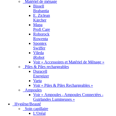
Matériel de ménage
Bissell
Brabantia
E. Ziclean
Kärcher
Mapa
Profi Care
Roborock
Rowenta
Spontex
Swiffer
Vileda
iRobot
Voir « Accessoires et Matériel de Ménage »
Piles & Piles rechargeables
Duracell
Energizer
Varta
Voir « Piles & Piles Rechargeables »
Ampoules
Voir « Ampoules - Ampoules Connectées -
Guirlandes Lumineuses »
Hygiène/Beauté
Soin capillaire
L'Oréal