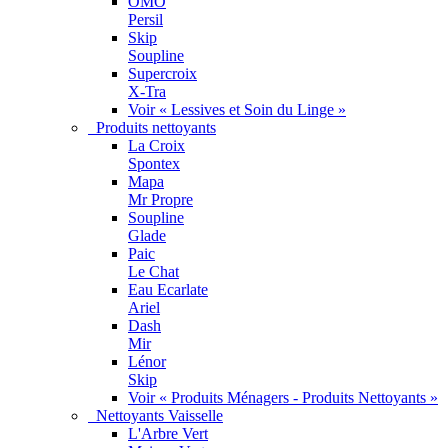
OMO
Persil
Skip
Soupline
Supercroix
X-Tra
Voir « Lessives et Soin du Linge »
Produits nettoyants
La Croix
Spontex
Mapa
Mr Propre
Soupline
Glade
Paic
Le Chat
Eau Ecarlate
Ariel
Dash
Mir
Lénor
Skip
Voir « Produits Ménagers - Produits Nettoyants »
Nettoyants Vaisselle
L'Arbre Vert