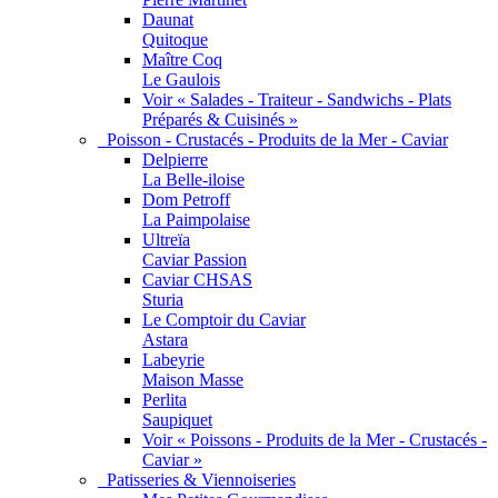
Daunat
Quitoque
Maître Coq
Le Gaulois
Voir « Salades - Traiteur - Sandwichs - Plats
Préparés & Cuisinés »
Poisson - Crustacés - Produits de la Mer - Caviar
Delpierre
La Belle-iloise
Dom Petroff
La Paimpolaise
Ultreïa
Caviar Passion
Caviar CHSAS
Sturia
Le Comptoir du Caviar
Astara
Labeyrie
Maison Masse
Perlita
Saupiquet
Voir « Poissons - Produits de la Mer - Crustacés -
Caviar »
Patisseries & Viennoiseries