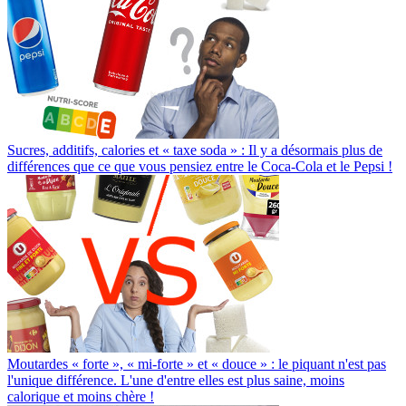
Sucres, additifs, calories et « taxe soda » : Il y a désormais plus de
différences que ce que vous pensiez entre le Coca-Cola et le Pepsi !
Moutardes « forte », « mi-forte » et « douce » : le piquant n'est pas
l'unique différence. L'une d'entre elles est plus saine, moins
calorique et moins chère !