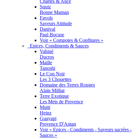
Charles & Alice
Squiz
Bonne Maman
Favols
Saveurs Attitude
Danival
Paul Bocuse
Voir « Compotes & Confitures »
Epices, Condiments & Sauces
Vahiné
Ducros
Maille
Tanoshi
Le Coq Noir
Les 3 Chouettes
Domaine des Terres Rouges
Alain Milliat
Terre Exotique
Les Mets de Provence
Mutti
Heinz
Guayapi
Provence D'Antan
Voir « Epices - Condiments - Saveurs sucrées -
Sauces »