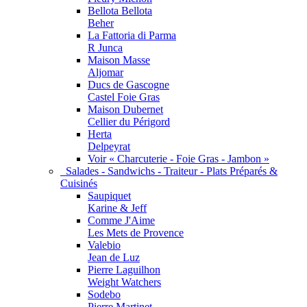
Bellota Bellota
Beher
La Fattoria di Parma
R Junca
Maison Masse
Aljomar
Ducs de Gascogne
Castel Foie Gras
Maison Dubernet
Cellier du Périgord
Herta
Delpeyrat
Voir « Charcuterie - Foie Gras - Jambon »
Salades - Sandwichs - Traiteur - Plats Préparés &
Cuisinés
Saupiquet
Karine & Jeff
Comme J'Aime
Les Mets de Provence
Valebio
Jean de Luz
Pierre Laguilhon
Weight Watchers
Sodebo
Pierre Martinet