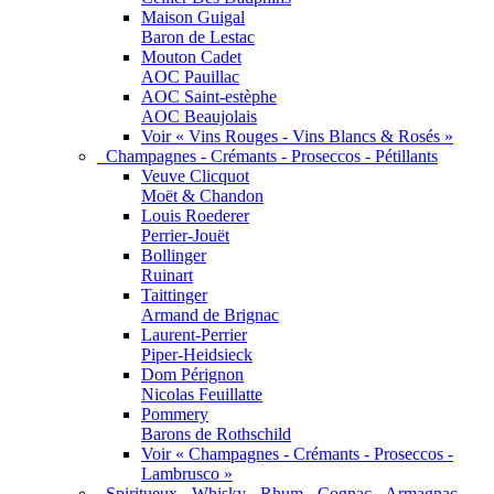
Maison Guigal
Baron de Lestac
Mouton Cadet
AOC Pauillac
AOC Saint-estèphe
AOC Beaujolais
Voir « Vins Rouges - Vins Blancs & Rosés »
Champagnes - Crémants - Proseccos - Pétillants
Veuve Clicquot
Moët & Chandon
Louis Roederer
Perrier-Jouët
Bollinger
Ruinart
Taittinger
Armand de Brignac
Laurent-Perrier
Piper-Heidsieck
Dom Pérignon
Nicolas Feuillatte
Pommery
Barons de Rothschild
Voir « Champagnes - Crémants - Proseccos -
Lambrusco »
Spiritueux - Whisky - Rhum - Cognac - Armagnac