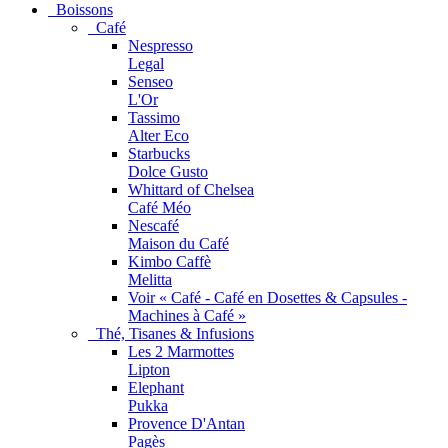
Boissons
Café
Nespresso
Legal
Senseo
L'Or
Tassimo
Alter Eco
Starbucks
Dolce Gusto
Whittard of Chelsea
Café Méo
Nescafé
Maison du Café
Kimbo Caffè
Melitta
Voir « Café - Café en Dosettes & Capsules -
Machines à Café »
Thé, Tisanes & Infusions
Les 2 Marmottes
Lipton
Elephant
Pukka
Provence D'Antan
Pagès