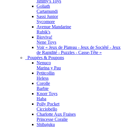
Jimmy's Toys
Goliath
Cartamundi
Sassi Junior
Sycomore
Avenue Mandarine
Rubik's
Bioviva!
Nene Toys
Voir « Jeux de Plateau - Jeux de Société - Jeux
de Rapidité - Puzzles - Casse-Tête »
Poupées & Poupons
Nenuco
Marina y Pau
Petitcollin
Heless
Corolle
Barbie
Knorr Toys
Haba
Polly Pocket
Cicciobello
Charlotte Aux Fraises
Princesse Coralie
Shibajuku