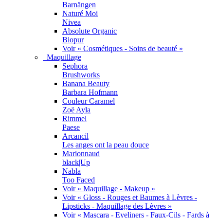
Barnängen
Naturé Moi
Nivea
Absolute Organic
Biopur
Voir « Cosmétiques - Soins de beauté »
Maquillage
Sephora
Brushworks
Banana Beauty
Barbara Hofmann
Couleur Caramel
Zoë Ayla
Rimmel
Paese
Arcancil
Les anges ont la peau douce
Marionnaud
black|Up
Nabla
Too Faced
Voir « Maquillage - Makeup »
Voir « Gloss - Rouges et Baumes à Lèvres -
Lipsticks - Maquillage des Lèvres »
Voir « Mascara - Eyeliners - Faux-Cils - Fards à