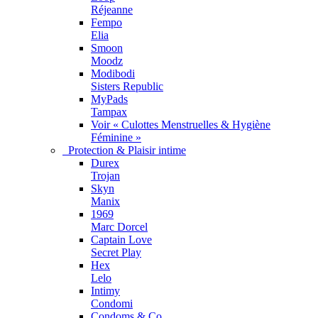
Réjeanne
Fempo
Elia
Smoon
Moodz
Modibodi
Sisters Republic
MyPads
Tampax
Voir « Culottes Menstruelles & Hygiène
Féminine »
Protection & Plaisir intime
Durex
Trojan
Skyn
Manix
1969
Marc Dorcel
Captain Love
Secret Play
Hex
Lelo
Intimy
Condomi
Condoms & Co