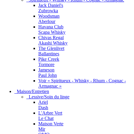
Jack Daniel's
Zubrowka
Woodsman
Aberlour
Havana Club
Scapa Whisky
Chivas Regal
Akashi Whisky
The Glenlivet
Ballantines
Pike Creek
Tormore
Jameson
Paul John
Voir « Spiritueux - Whisky - Rhum - Cognac -
Armagnac »
Maison/Entretien
Lessive/Soin du linge
Ariel
Dash
L'Arbre Vert
Le Chat
Maison Verte
Mir