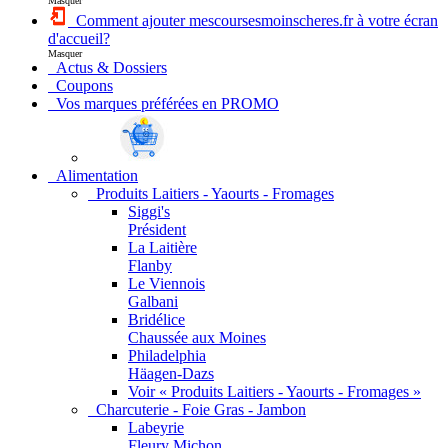
Masquer
Comment ajouter mescoursesmoinscheres.fr à votre écran
d'accueil?
Masquer
Actus & Dossiers
Coupons
Vos marques préférées en PROMO
Alimentation
Produits Laitiers - Yaourts - Fromages
Siggi's
Président
La Laitière
Flanby
Le Viennois
Galbani
Bridélice
Chaussée aux Moines
Philadelphia
Häagen-Dazs
Voir « Produits Laitiers - Yaourts - Fromages »
Charcuterie - Foie Gras - Jambon
Labeyrie
Fleury Michon