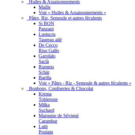
Huiles & Assaisonnements
Maille
Voir « Huiles & Assaisonnements »
Pâtes, Riz, Semoule et autres féculents
Si BON
Panzani
Lustucru
Taureau ailé
De Cecco
Riso Gallo
Garofalo
Saclà
Rummo
Schär
Barilla
Voir « Pâtes - Riz - Semoule & autres féculents »
Bonbons, Confiseries & Chocolat
Krema
Toblerone
Milka
Suchard
Marquise de Sévigné
Carambar
Lutti
Poulain