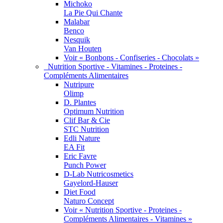
Michoko
La Pie Qui Chante
Malabar
Benco
Nesquik
Van Houten
Voir « Bonbons - Confiseries - Chocolats »
Nutrition Sportive - Vitamines - Proteines -
Compléments Alimentaires
Nutripure
Olimp
D. Plantes
Optimum Nutrition
Clif Bar & Cie
STC Nutrition
Edli Nature
EA Fit
Eric Favre
Punch Power
D-Lab Nutricosmetics
Gayelord-Hauser
Diet Food
Naturo Concept
Voir « Nutrition Sportive - Proteines -
Compléments Alimentaires - Vitamines »