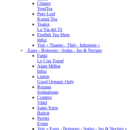
Clipper
YogiTea
Pure Leaf
Kusmi Tea
Teatox
La Via del Tè
English Tea Shop
Infuz
Voir « Tisanes - Thés - Infusions »
Eaux - Boissons - Sodas - Jus & Nectars
Fanta
Le Coq Toqué
Alain Milliat
Infuz
Lipton
Good Organic Only
Rozana
Sodastream
Contrex
Vittel
Saint-Yorre
Badoit
Perrier
Evian
Voir « Eaux - Boissons - Sodas - Jus & Nectars »