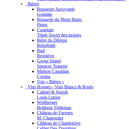
Bières
Brasseurs Savoyards
Goudale
Brasserie du Mont Blanc
Pietra
Castelain
Triple Secret des moines
Bière du Démon
Belzebuth
Bud
Brooklyn
Goose Island
Spencer Trappist
Molson Canadian
Corona
Voir « Bières »
Vins Rouges - Vins Blancs & Rosés
Calmel & Joseph
Louis Latour
Wolfberger
Bodegas Valdemar
Château de Fargues
M. Chapoutier
Château de Chantegrive
Cellier Des Dauphins