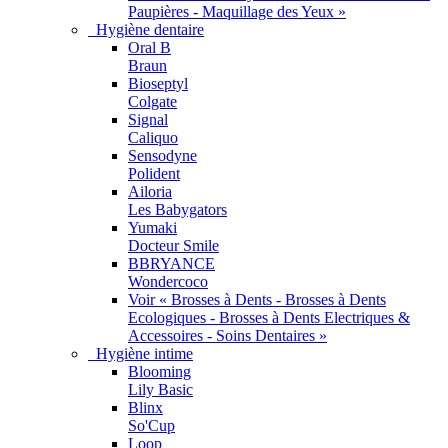
Paupières - Maquillage des Yeux »
Hygiène dentaire
Oral B
Braun
Bioseptyl
Colgate
Signal
Caliquo
Sensodyne
Polident
Ailoria
Les Babygators
Yumaki
Docteur Smile
BBRYANCE
Wondercoco
Voir « Brosses à Dents - Brosses à Dents
Ecologiques - Brosses à Dents Electriques &
Accessoires - Soins Dentaires »
Hygiène intime
Blooming
Lily Basic
Blinx
So'Cup
Loop