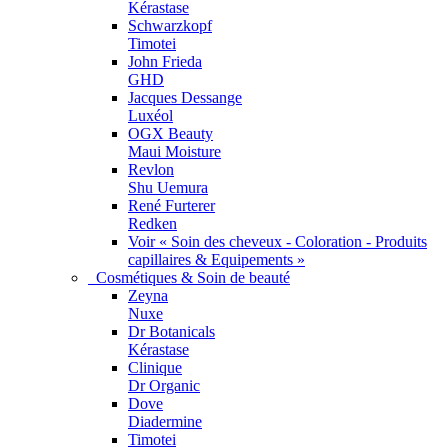
Kérastase
Schwarzkopf
Timotei
John Frieda
GHD
Jacques Dessange
Luxéol
OGX Beauty
Maui Moisture
Revlon
Shu Uemura
René Furterer
Redken
Voir « Soin des cheveux - Coloration - Produits
capillaires & Equipements »
Cosmétiques & Soin de beauté
Zeyna
Nuxe
Dr Botanicals
Kérastase
Clinique
Dr Organic
Dove
Diadermine
Timotei