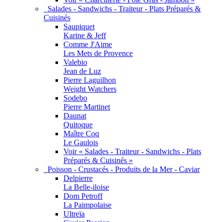
Salades - Sandwichs - Traiteur - Plats Préparés &
Cuisinés
Saupiquet
Karine & Jeff
Comme J'Aime
Les Mets de Provence
Valebio
Jean de Luz
Pierre Laguilhon
Weight Watchers
Sodebo
Pierre Martinet
Daunat
Quitoque
Maître Coq
Le Gaulois
Voir « Salades - Traiteur - Sandwichs - Plats
Préparés & Cuisinés »
Poisson - Crustacés - Produits de la Mer - Caviar
Delpierre
La Belle-iloise
Dom Petroff
La Paimpolaise
Ultreïa