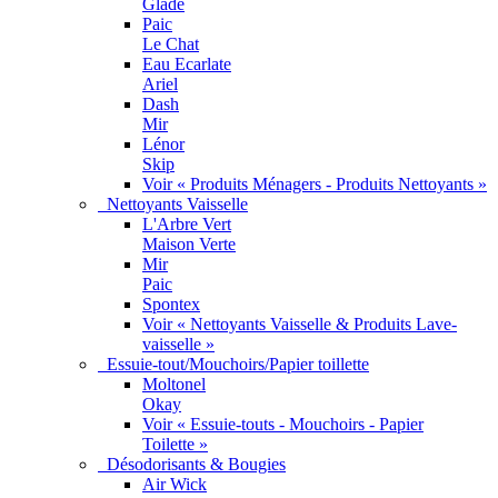
Glade
Paic
Le Chat
Eau Ecarlate
Ariel
Dash
Mir
Lénor
Skip
Voir « Produits Ménagers - Produits Nettoyants »
Nettoyants Vaisselle
L'Arbre Vert
Maison Verte
Mir
Paic
Spontex
Voir « Nettoyants Vaisselle & Produits Lave-
vaisselle »
Essuie-tout/Mouchoirs/Papier toillette
Moltonel
Okay
Voir « Essuie-touts - Mouchoirs - Papier
Toilette »
Désodorisants & Bougies
Air Wick