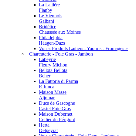
La Laitière
Flanby
Le Viennois
Galbani
Bridélice
Chaussée aux Moines
Philadelphia
Häagen-Dazs
Voir « Produits Laitiers - Yaourts - Fromages »
Charcuterie - Foie Gras - Jambon
Labeyrie
Fleury Michon
Bellota Bellota
Beher
La Fattoria di Parma
R Junca
Maison Masse
Aljomar
Ducs de Gascogne
Castel Foie Gras
Maison Dubernet
Cellier du Périgord
Herta
Delpeyrat
Voir « Charcuterie - Foie Gras - Jambon »