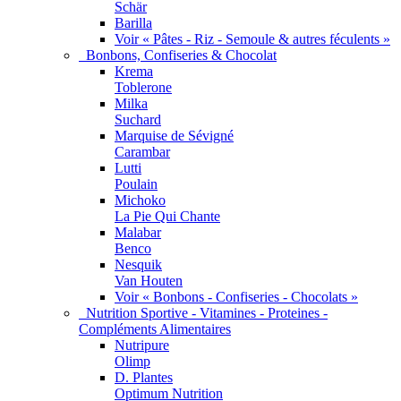
Schär
Barilla
Voir « Pâtes - Riz - Semoule & autres féculents »
Bonbons, Confiseries & Chocolat
Krema
Toblerone
Milka
Suchard
Marquise de Sévigné
Carambar
Lutti
Poulain
Michoko
La Pie Qui Chante
Malabar
Benco
Nesquik
Van Houten
Voir « Bonbons - Confiseries - Chocolats »
Nutrition Sportive - Vitamines - Proteines -
Compléments Alimentaires
Nutripure
Olimp
D. Plantes
Optimum Nutrition