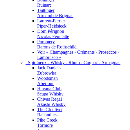
Ruinart
Taittinger
Armand de Brignac
Laurent-Perrier
Piper-Heidsieck
Dom Pérignon
Nicolas Feuillatte
Pommery
Barons de Rothschild
Voir « Champagnes - Crémants - Proseccos -
Lambrusco »
Spiritueux - Whisky - Rhum - Cognac - Armagnac
Jack Daniel's
Zubrowka
Woodsman
Aberlour
Havana Club
Scapa Whisky
Chivas Regal
Akashi Whisky
The Glenlivet
Ballantines
Pike Creek
Tormore