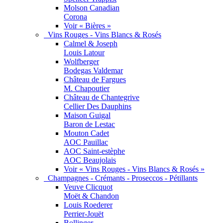
Molson Canadian
Corona
Voir « Bières »
Vins Rouges - Vins Blancs & Rosés
Calmel & Joseph
Louis Latour
Wolfberger
Bodegas Valdemar
Château de Fargues
M. Chapoutier
Château de Chantegrive
Cellier Des Dauphins
Maison Guigal
Baron de Lestac
Mouton Cadet
AOC Pauillac
AOC Saint-estèphe
AOC Beaujolais
Voir « Vins Rouges - Vins Blancs & Rosés »
Champagnes - Crémants - Proseccos - Pétillants
Veuve Clicquot
Moët & Chandon
Louis Roederer
Perrier-Jouët
Bollinger