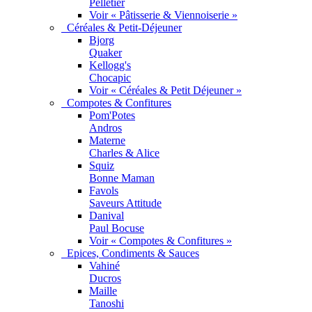
Pelletier
Voir « Pâtisserie & Viennoiserie »
Céréales & Petit-Déjeuner
Bjorg
Quaker
Kellogg's
Chocapic
Voir « Céréales & Petit Déjeuner »
Compotes & Confitures
Pom'Potes
Andros
Materne
Charles & Alice
Squiz
Bonne Maman
Favols
Saveurs Attitude
Danival
Paul Bocuse
Voir « Compotes & Confitures »
Epices, Condiments & Sauces
Vahiné
Ducros
Maille
Tanoshi