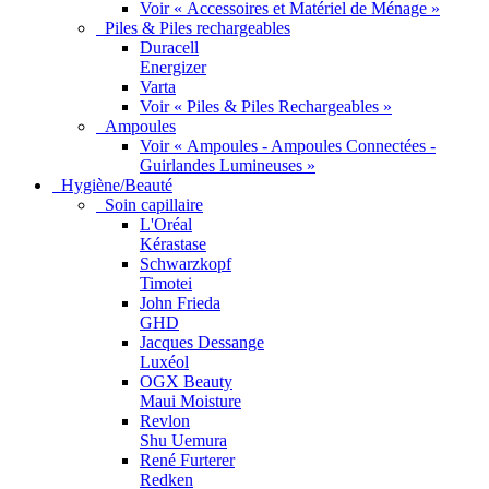
Voir « Accessoires et Matériel de Ménage »
Piles & Piles rechargeables
Duracell
Energizer
Varta
Voir « Piles & Piles Rechargeables »
Ampoules
Voir « Ampoules - Ampoules Connectées -
Guirlandes Lumineuses »
Hygiène/Beauté
Soin capillaire
L'Oréal
Kérastase
Schwarzkopf
Timotei
John Frieda
GHD
Jacques Dessange
Luxéol
OGX Beauty
Maui Moisture
Revlon
Shu Uemura
René Furterer
Redken