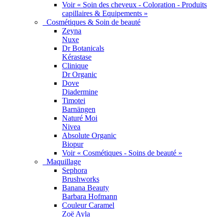
Voir « Soin des cheveux - Coloration - Produits
capillaires & Equipements »
Cosmétiques & Soin de beauté
Zeyna
Nuxe
Dr Botanicals
Kérastase
Clinique
Dr Organic
Dove
Diadermine
Timotei
Barnängen
Naturé Moi
Nivea
Absolute Organic
Biopur
Voir « Cosmétiques - Soins de beauté »
Maquillage
Sephora
Brushworks
Banana Beauty
Barbara Hofmann
Couleur Caramel
Zoë Ayla