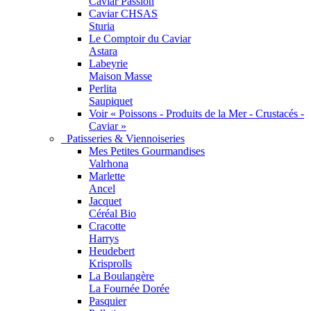
Caviar Passion
Caviar CHSAS
Sturia
Le Comptoir du Caviar
Astara
Labeyrie
Maison Masse
Perlita
Saupiquet
Voir « Poissons - Produits de la Mer - Crustacés -
Caviar »
Patisseries & Viennoiseries
Mes Petites Gourmandises
Valrhona
Marlette
Ancel
Jacquet
Céréal Bio
Cracotte
Harrys
Heudebert
Krisprolls
La Boulangère
La Fournée Dorée
Pasquier