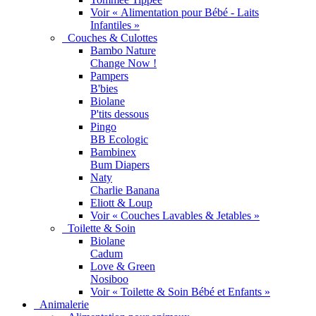
Voir « Alimentation pour Bébé - Laits
Infantiles »
Couches & Culottes
Bambo Nature
Change Now !
Pampers
B'bies
Biolane
P'tits dessous
Pingo
BB Ecologic
Bambinex
Bum Diapers
Naty
Charlie Banana
Eliott & Loup
Voir « Couches Lavables & Jetables »
Toilette & Soin
Biolane
Cadum
Love & Green
Nosiboo
Voir « Toilette & Soin Bébé et Enfants »
Animalerie