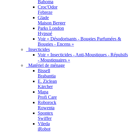
Bahoma
Croc'Odor
Febreze
Glade
Maison Berger
Parks London
Hypsoé
Voir « Désodorisants - Bougies Parfumées &
Bougies - Encens »
Insecticides
Voir « Insecticides - Anti-Moustiques - Répulsifs
- Moustiquaires »
Matériel de ménage
Bissell
Brabantia
E. Ziclean
Kärcher
Mapa
Profi Care
Roborock
Rowenta
Spontex
Swiffer
Vileda
iRobot