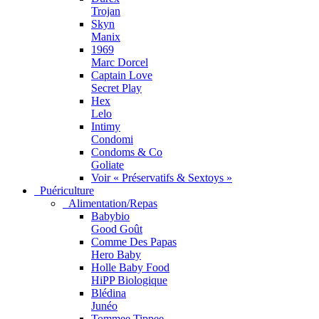
Trojan
Skyn
Manix
1969
Marc Dorcel
Captain Love
Secret Play
Hex
Lelo
Intimy
Condomi
Condoms & Co
Goliate
Voir « Préservatifs & Sextoys »
Puériculture
Alimentation/Repas
Babybio
Good Goût
Comme Des Papas
Hero Baby
Holle Baby Food
HiPP Biologique
Blédina
Junéo
Tommee Tippee