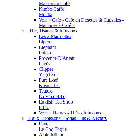
Maison du Café
Kimbo Caffè
Melitta
Voir « Café - Café en Dosettes & Capsules -
Machines à Café »
Thé, Tisanes & Infusions
Les 2 Marmottes
Lipton
Elephant
Pukka
Provence D'Antan
Pagès
Clipper
YogiTea
Pure Leaf
Kusmi Tea
Teatox
La Via del Tè
English Tea Shop
Infuz
Voir « Tisanes - Thés - Infusions »
Eaux - Boissons - Sodas - Jus & Nectars
Fanta
Le Coq Toqué
Alain Milliat