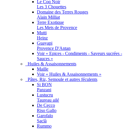
Le Coq Noir
Les 3 Chouettes
Domaine des Terres Rouges
Alain Milliat
Terre Exotique
Les Mets de Provence
Mutti
Heinz
Guayapi
Provence D'Antan
Voir « Epices - Condiments - Saveurs sucrées -
Sauces »
Huiles & Assaisonnements
Maille
Voir « Huiles & Assaisonnements »
Pâtes, Riz, Semoule et autres féculents
Si BON
Panzani
Lustucru
Taureau ailé
De Cecco
Riso Gallo
Garofalo
Saclà
Rummo