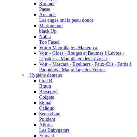
Rimmel
Paese
Arcancil
Les anges ont la peau douce
Marionnaud
black|Up
Nabla
Too Faced
Voir « Maquillage - Makeup »
Voir « Gloss - Rouges et Baumes à Lèvres -
Lipsticks - Maquillage des Lèvres »
Voir « Mascara - Eyeliners - Faux-Cils - Fards à
Paupières - Maquillage des Yeux »
Hygiène dentaire
Oral B
Braun
Bioseptyl
Colgate
Signal
Caliquo
Sensodyne
Polident
Ailoria
Les Babygators
Yumaki