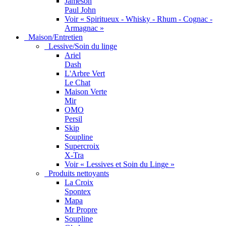
Jameson
Paul John
Voir « Spiritueux - Whisky - Rhum - Cognac -
Armagnac »
Maison/Entretien
Lessive/Soin du linge
Ariel
Dash
L'Arbre Vert
Le Chat
Maison Verte
Mir
OMO
Persil
Skip
Soupline
Supercroix
X-Tra
Voir « Lessives et Soin du Linge »
Produits nettoyants
La Croix
Spontex
Mapa
Mr Propre
Soupline