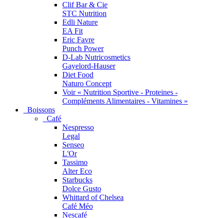
Clif Bar & Cie
STC Nutrition
Edli Nature
EA Fit
Eric Favre
Punch Power
D-Lab Nutricosmetics
Gayelord-Hauser
Diet Food
Naturo Concept
Voir « Nutrition Sportive - Proteines -
Compléments Alimentaires - Vitamines »
Boissons
Café
Nespresso
Legal
Senseo
L'Or
Tassimo
Alter Eco
Starbucks
Dolce Gusto
Whittard of Chelsea
Café Méo
Nescafé