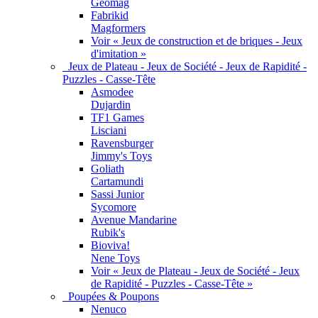
Geomag
Fabrikid
Magformers
Voir « Jeux de construction et de briques - Jeux
d'imitation »
Jeux de Plateau - Jeux de Société - Jeux de Rapidité -
Puzzles - Casse-Tête
Asmodee
Dujardin
TF1 Games
Lisciani
Ravensburger
Jimmy's Toys
Goliath
Cartamundi
Sassi Junior
Sycomore
Avenue Mandarine
Rubik's
Bioviva!
Nene Toys
Voir « Jeux de Plateau - Jeux de Société - Jeux
de Rapidité - Puzzles - Casse-Tête »
Poupées & Poupons
Nenuco