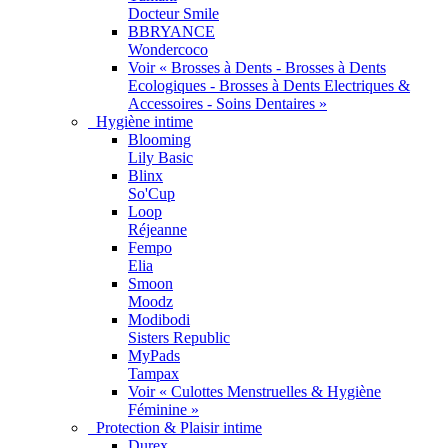
Docteur Smile
BBRYANCE
Wondercoco
Voir « Brosses à Dents - Brosses à Dents
Ecologiques - Brosses à Dents Electriques &
Accessoires - Soins Dentaires »
Hygiène intime
Blooming
Lily Basic
Blinx
So'Cup
Loop
Réjeanne
Fempo
Elia
Smoon
Moodz
Modibodi
Sisters Republic
MyPads
Tampax
Voir « Culottes Menstruelles & Hygiène
Féminine »
Protection & Plaisir intime
Durex