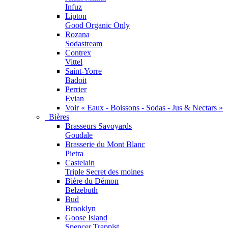
Infuz
Lipton
Good Organic Only
Rozana
Sodastream
Contrex
Vittel
Saint-Yorre
Badoit
Perrier
Evian
Voir « Eaux - Boissons - Sodas - Jus & Nectars »
Bières
Brasseurs Savoyards
Goudale
Brasserie du Mont Blanc
Pietra
Castelain
Triple Secret des moines
Bière du Démon
Belzebuth
Bud
Brooklyn
Goose Island
Spencer Trappist