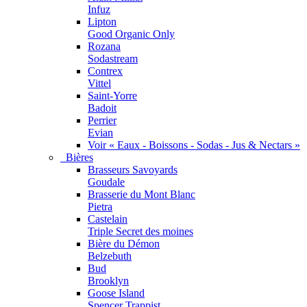
Infuz
Lipton
Good Organic Only
Rozana
Sodastream
Contrex
Vittel
Saint-Yorre
Badoit
Perrier
Evian
Voir « Eaux - Boissons - Sodas - Jus & Nectars »
Bières
Brasseurs Savoyards
Goudale
Brasserie du Mont Blanc
Pietra
Castelain
Triple Secret des moines
Bière du Démon
Belzebuth
Bud
Brooklyn
Goose Island
Spencer Trappist