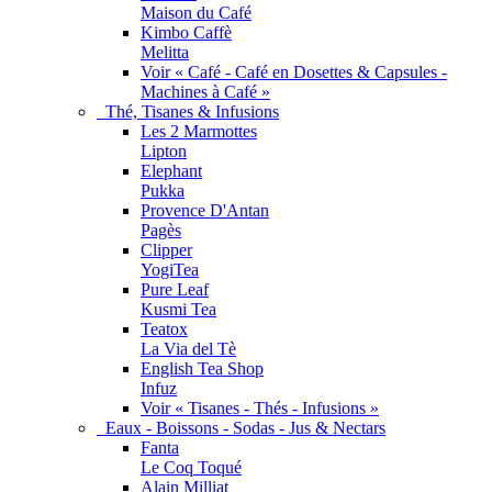
Maison du Café
Kimbo Caffè
Melitta
Voir « Café - Café en Dosettes & Capsules -
Machines à Café »
Thé, Tisanes & Infusions
Les 2 Marmottes
Lipton
Elephant
Pukka
Provence D'Antan
Pagès
Clipper
YogiTea
Pure Leaf
Kusmi Tea
Teatox
La Via del Tè
English Tea Shop
Infuz
Voir « Tisanes - Thés - Infusions »
Eaux - Boissons - Sodas - Jus & Nectars
Fanta
Le Coq Toqué
Alain Milliat