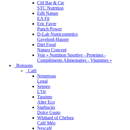
Clif Bar & Cie
STC Nutrition
Edli Nature
EA Fit
Eric Favre
Punch Power
D-Lab Nutricosmetics
Gayelord-Hauser
Diet Food
Naturo Concept
Voir « Nutrition Sportive - Proteines -
Compléments Alimentaires - Vitamines »
Boissons
Café
Nespresso
Legal
Senseo
L'Or
Tassimo
Alter Eco
Starbucks
Dolce Gusto
Whittard of Chelsea
Café Méo
Nescafé