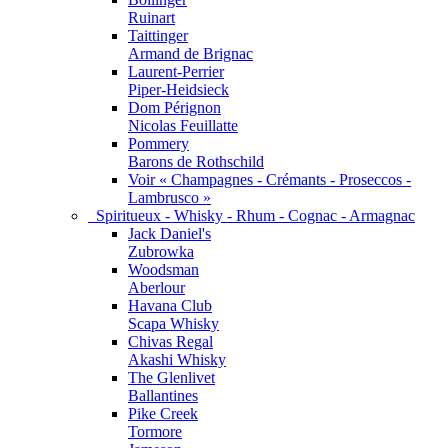
Ruinart
Taittinger
Armand de Brignac
Laurent-Perrier
Piper-Heidsieck
Dom Pérignon
Nicolas Feuillatte
Pommery
Barons de Rothschild
Voir « Champagnes - Crémants - Proseccos -
Lambrusco »
Spiritueux - Whisky - Rhum - Cognac - Armagnac
Jack Daniel's
Zubrowka
Woodsman
Aberlour
Havana Club
Scapa Whisky
Chivas Regal
Akashi Whisky
The Glenlivet
Ballantines
Pike Creek
Tormore