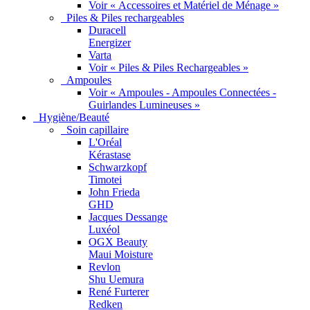
Voir « Accessoires et Matériel de Ménage »
Piles & Piles rechargeables
Duracell
Energizer
Varta
Voir « Piles & Piles Rechargeables »
Ampoules
Voir « Ampoules - Ampoules Connectées -
Guirlandes Lumineuses »
Hygiène/Beauté
Soin capillaire
L'Oréal
Kérastase
Schwarzkopf
Timotei
John Frieda
GHD
Jacques Dessange
Luxéol
OGX Beauty
Maui Moisture
Revlon
Shu Uemura
René Furterer
Redken