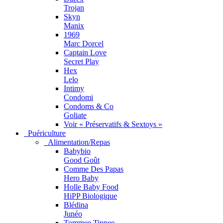
Trojan
Skyn
Manix
1969
Marc Dorcel
Captain Love
Secret Play
Hex
Lelo
Intimy
Condomi
Condoms & Co
Goliate
Voir « Préservatifs & Sextoys »
Puériculture
Alimentation/Repas
Babybio
Good Goût
Comme Des Papas
Hero Baby
Holle Baby Food
HiPP Biologique
Blédina
Junéo
Tommee Tippee