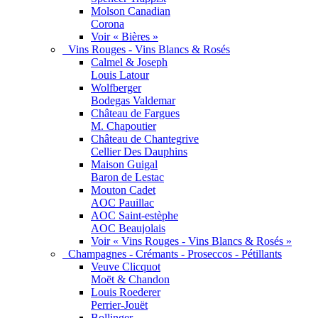
Molson Canadian
Corona
Voir « Bières »
Vins Rouges - Vins Blancs & Rosés
Calmel & Joseph
Louis Latour
Wolfberger
Bodegas Valdemar
Château de Fargues
M. Chapoutier
Château de Chantegrive
Cellier Des Dauphins
Maison Guigal
Baron de Lestac
Mouton Cadet
AOC Pauillac
AOC Saint-estèphe
AOC Beaujolais
Voir « Vins Rouges - Vins Blancs & Rosés »
Champagnes - Crémants - Proseccos - Pétillants
Veuve Clicquot
Moët & Chandon
Louis Roederer
Perrier-Jouët
Bollinger