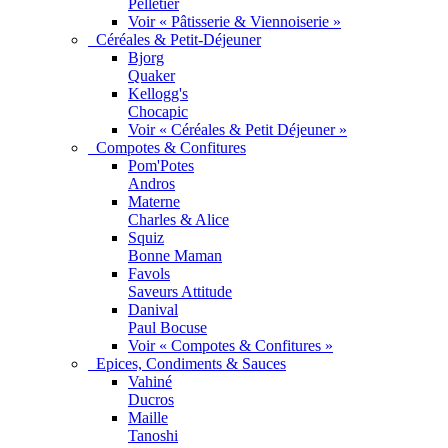
Pelletier
Voir « Pâtisserie & Viennoiserie »
Céréales & Petit-Déjeuner
Bjorg
Quaker
Kellogg's
Chocapic
Voir « Céréales & Petit Déjeuner »
Compotes & Confitures
Pom'Potes
Andros
Materne
Charles & Alice
Squiz
Bonne Maman
Favols
Saveurs Attitude
Danival
Paul Bocuse
Voir « Compotes & Confitures »
Epices, Condiments & Sauces
Vahiné
Ducros
Maille
Tanoshi