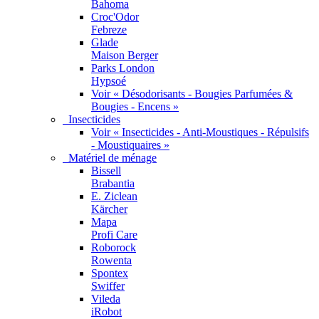
Bahoma
Croc'Odor
Febreze
Glade
Maison Berger
Parks London
Hypsoé
Voir « Désodorisants - Bougies Parfumées &
Bougies - Encens »
Insecticides
Voir « Insecticides - Anti-Moustiques - Répulsifs
- Moustiquaires »
Matériel de ménage
Bissell
Brabantia
E. Ziclean
Kärcher
Mapa
Profi Care
Roborock
Rowenta
Spontex
Swiffer
Vileda
iRobot