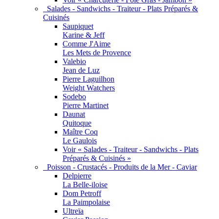
Salades - Sandwichs - Traiteur - Plats Préparés &
Cuisinés
Saupiquet
Karine & Jeff
Comme J'Aime
Les Mets de Provence
Valebio
Jean de Luz
Pierre Laguilhon
Weight Watchers
Sodebo
Pierre Martinet
Daunat
Quitoque
Maître Coq
Le Gaulois
Voir « Salades - Traiteur - Sandwichs - Plats
Préparés & Cuisinés »
Poisson - Crustacés - Produits de la Mer - Caviar
Delpierre
La Belle-iloise
Dom Petroff
La Paimpolaise
Ultreïa