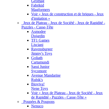
Geomag
Fabrikid
Magformers
Voir « Jeux de construction et de briques - Jeux
d'imitation »
Jeux de Plateau - Jeux de Société - Jeux de Rapidité -
Puzzles - Casse-Tête
Asmodee
Dujardin
TF1 Games
Lisciani
Ravensburger
Jimmy's Toys
Goliath
Cartamundi
Sassi Junior
Sycomore
Avenue Mandarine
Rubik's
Bioviva!
Nene Toys
Voir « Jeux de Plateau - Jeux de Société - Jeux
de Rapidité - Puzzles - Casse-Tête »
Poupées & Poupons
Nenuco