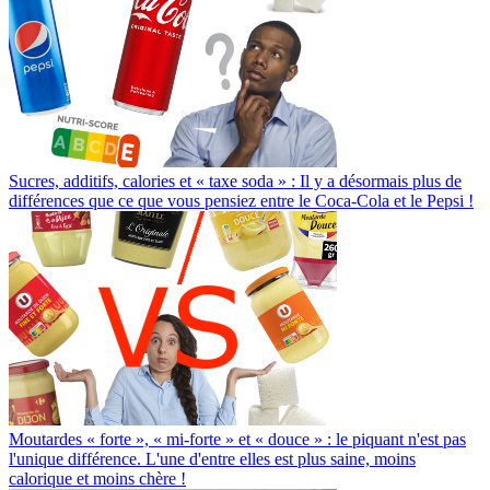
Sucres, additifs, calories et « taxe soda » : Il y a désormais plus de
différences que ce que vous pensiez entre le Coca-Cola et le Pepsi !
Moutardes « forte », « mi-forte » et « douce » : le piquant n'est pas
l'unique différence. L'une d'entre elles est plus saine, moins
calorique et moins chère !