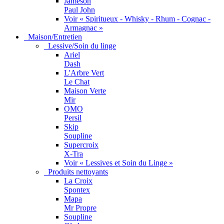
Jameson
Paul John
Voir « Spiritueux - Whisky - Rhum - Cognac -
Armagnac »
Maison/Entretien
Lessive/Soin du linge
Ariel
Dash
L'Arbre Vert
Le Chat
Maison Verte
Mir
OMO
Persil
Skip
Soupline
Supercroix
X-Tra
Voir « Lessives et Soin du Linge »
Produits nettoyants
La Croix
Spontex
Mapa
Mr Propre
Soupline