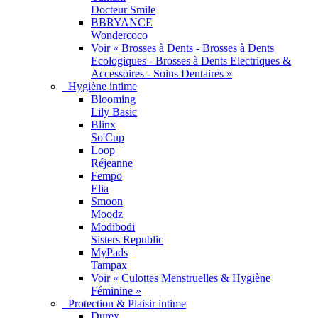
Docteur Smile
BBRYANCE
Wondercoco
Voir « Brosses à Dents - Brosses à Dents
Ecologiques - Brosses à Dents Electriques &
Accessoires - Soins Dentaires »
Hygiène intime
Blooming
Lily Basic
Blinx
So'Cup
Loop
Réjeanne
Fempo
Elia
Smoon
Moodz
Modibodi
Sisters Republic
MyPads
Tampax
Voir « Culottes Menstruelles & Hygiène
Féminine »
Protection & Plaisir intime
Durex