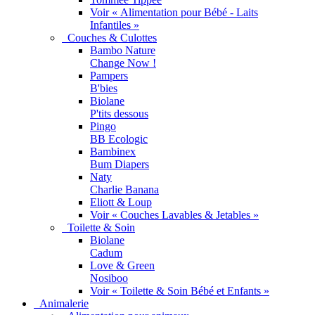
Voir « Alimentation pour Bébé - Laits
Infantiles »
Couches & Culottes
Bambo Nature
Change Now !
Pampers
B'bies
Biolane
P'tits dessous
Pingo
BB Ecologic
Bambinex
Bum Diapers
Naty
Charlie Banana
Eliott & Loup
Voir « Couches Lavables & Jetables »
Toilette & Soin
Biolane
Cadum
Love & Green
Nosiboo
Voir « Toilette & Soin Bébé et Enfants »
Animalerie