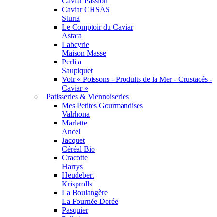
Caviar Passion
Caviar CHSAS
Sturia
Le Comptoir du Caviar
Astara
Labeyrie
Maison Masse
Perlita
Saupiquet
Voir « Poissons - Produits de la Mer - Crustacés -
Caviar »
Patisseries & Viennoiseries
Mes Petites Gourmandises
Valrhona
Marlette
Ancel
Jacquet
Céréal Bio
Cracotte
Harrys
Heudebert
Krisprolls
La Boulangère
La Fournée Dorée
Pasquier