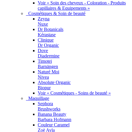
Voir « Soin des cheveux - Coloration - Produits
capillaires & Equipements »
Cosmétiques & Soin de beauté
Zeyna
Nuxe
Dr Botanicals
Kérastase
Clinique
Dr Organic
Dove
Diadermine
Timotei
Barnängen
Naturé Moi
Nivea
Absolute Organic
Biopur
Voir « Cosmétiques - Soins de beauté »
Maquillage
Sephora
Brushworks
Banana Beauty
Barbara Hofmann
Couleur Caramel
Zoë Ayla