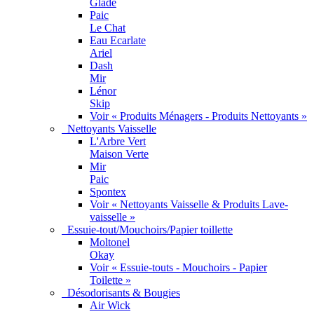
Glade
Paic
Le Chat
Eau Ecarlate
Ariel
Dash
Mir
Lénor
Skip
Voir « Produits Ménagers - Produits Nettoyants »
Nettoyants Vaisselle
L'Arbre Vert
Maison Verte
Mir
Paic
Spontex
Voir « Nettoyants Vaisselle & Produits Lave-
vaisselle »
Essuie-tout/Mouchoirs/Papier toillette
Moltonel
Okay
Voir « Essuie-touts - Mouchoirs - Papier
Toilette »
Désodorisants & Bougies
Air Wick