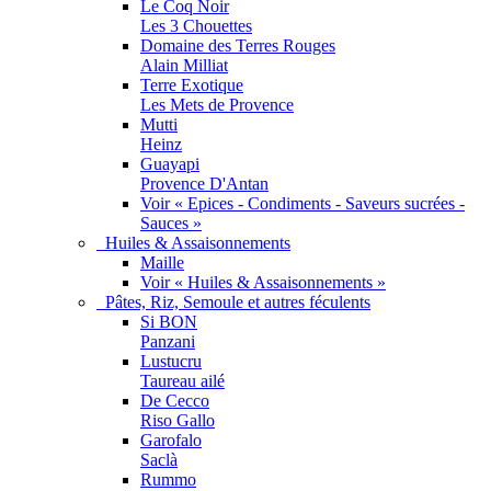
Le Coq Noir
Les 3 Chouettes
Domaine des Terres Rouges
Alain Milliat
Terre Exotique
Les Mets de Provence
Mutti
Heinz
Guayapi
Provence D'Antan
Voir « Epices - Condiments - Saveurs sucrées -
Sauces »
Huiles & Assaisonnements
Maille
Voir « Huiles & Assaisonnements »
Pâtes, Riz, Semoule et autres féculents
Si BON
Panzani
Lustucru
Taureau ailé
De Cecco
Riso Gallo
Garofalo
Saclà
Rummo