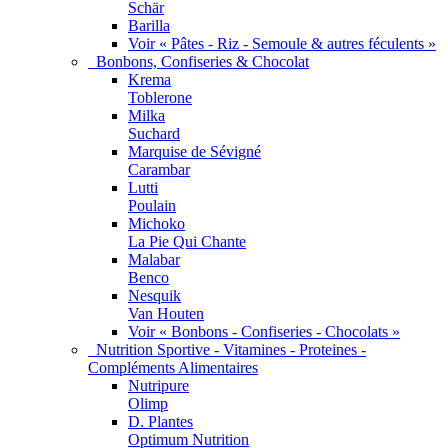
Schär
Barilla
Voir « Pâtes - Riz - Semoule & autres féculents »
Bonbons, Confiseries & Chocolat
Krema
Toblerone
Milka
Suchard
Marquise de Sévigné
Carambar
Lutti
Poulain
Michoko
La Pie Qui Chante
Malabar
Benco
Nesquik
Van Houten
Voir « Bonbons - Confiseries - Chocolats »
Nutrition Sportive - Vitamines - Proteines -
Compléments Alimentaires
Nutripure
Olimp
D. Plantes
Optimum Nutrition