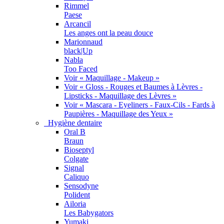
Rimmel
Paese
Arcancil
Les anges ont la peau douce
Marionnaud
black|Up
Nabla
Too Faced
Voir « Maquillage - Makeup »
Voir « Gloss - Rouges et Baumes à Lèvres -
Lipsticks - Maquillage des Lèvres »
Voir « Mascara - Eyeliners - Faux-Cils - Fards à
Paupières - Maquillage des Yeux »
Hygiène dentaire
Oral B
Braun
Bioseptyl
Colgate
Signal
Caliquo
Sensodyne
Polident
Ailoria
Les Babygators
Yumaki