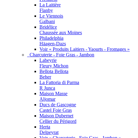
La Laitière
Flanby
Le Viennois
Galbani
Bridélice
Chaussée aux Moines
Philadelphia
Häagen-Dazs
Voir « Produits Laitiers - Yaourts - Fromages »
Charcuterie - Foie Gras - Jambon
Labeyrie
Fleury Michon
Bellota Bellota
Beher
La Fattoria di Parma
R Junca
Maison Masse
Aljomar
Ducs de Gascogne
Castel Foie Gras
Maison Dubernet
Cellier du Périgord
Herta
Delpeyrat
Voir « Charcuterie - Foie Gras - Jambon »