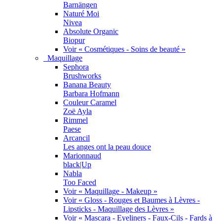
Barnängen
Naturé Moi
Nivea
Absolute Organic
Biopur
Voir « Cosmétiques - Soins de beauté »
Maquillage
Sephora
Brushworks
Banana Beauty
Barbara Hofmann
Couleur Caramel
Zoë Ayla
Rimmel
Paese
Arcancil
Les anges ont la peau douce
Marionnaud
black|Up
Nabla
Too Faced
Voir « Maquillage - Makeup »
Voir « Gloss - Rouges et Baumes à Lèvres -
Lipsticks - Maquillage des Lèvres »
Voir « Mascara - Eyeliners - Faux-Cils - Fards à