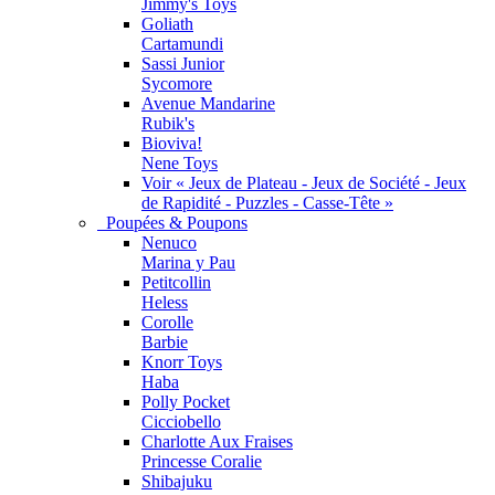
Jimmy's Toys
Goliath
Cartamundi
Sassi Junior
Sycomore
Avenue Mandarine
Rubik's
Bioviva!
Nene Toys
Voir « Jeux de Plateau - Jeux de Société - Jeux
de Rapidité - Puzzles - Casse-Tête »
Poupées & Poupons
Nenuco
Marina y Pau
Petitcollin
Heless
Corolle
Barbie
Knorr Toys
Haba
Polly Pocket
Cicciobello
Charlotte Aux Fraises
Princesse Coralie
Shibajuku