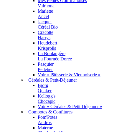
Mes Petites Gourmandises
Valrhona
Marlette
Ancel
Jacquet
Céréal Bio
Cracotte
Harrys
Heudebert
Krisprolls
La Boulangère
La Fournée Dorée
Pasquier
Pelletier
Voir « Pâtisserie & Viennoiserie »
Céréales & Petit-Déjeuner
Bjorg
Quaker
Kellogg's
Chocapic
Voir « Céréales & Petit Déjeuner »
Compotes & Confitures
Pom'Potes
Andros
Materne