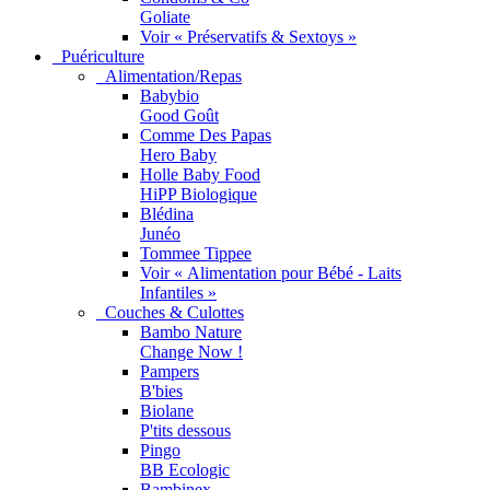
Goliate
Voir « Préservatifs & Sextoys »
Puériculture
Alimentation/Repas
Babybio
Good Goût
Comme Des Papas
Hero Baby
Holle Baby Food
HiPP Biologique
Blédina
Junéo
Tommee Tippee
Voir « Alimentation pour Bébé - Laits
Infantiles »
Couches & Culottes
Bambo Nature
Change Now !
Pampers
B'bies
Biolane
P'tits dessous
Pingo
BB Ecologic
Bambinex