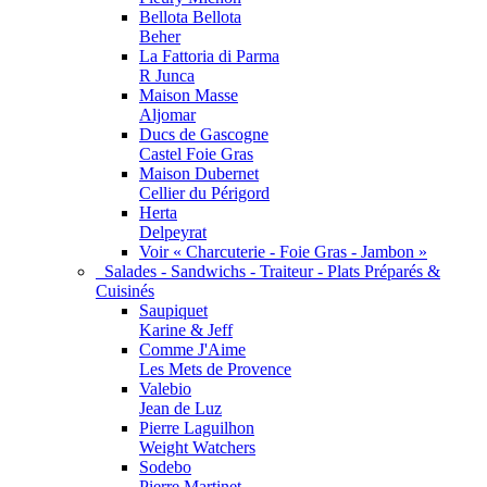
Bellota Bellota
Beher
La Fattoria di Parma
R Junca
Maison Masse
Aljomar
Ducs de Gascogne
Castel Foie Gras
Maison Dubernet
Cellier du Périgord
Herta
Delpeyrat
Voir « Charcuterie - Foie Gras - Jambon »
Salades - Sandwichs - Traiteur - Plats Préparés &
Cuisinés
Saupiquet
Karine & Jeff
Comme J'Aime
Les Mets de Provence
Valebio
Jean de Luz
Pierre Laguilhon
Weight Watchers
Sodebo
Pierre Martinet