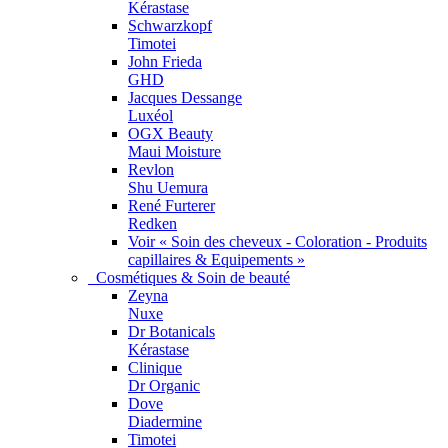
Kérastase
Schwarzkopf
Timotei
John Frieda
GHD
Jacques Dessange
Luxéol
OGX Beauty
Maui Moisture
Revlon
Shu Uemura
René Furterer
Redken
Voir « Soin des cheveux - Coloration - Produits
capillaires & Equipements »
Cosmétiques & Soin de beauté
Zeyna
Nuxe
Dr Botanicals
Kérastase
Clinique
Dr Organic
Dove
Diadermine
Timotei