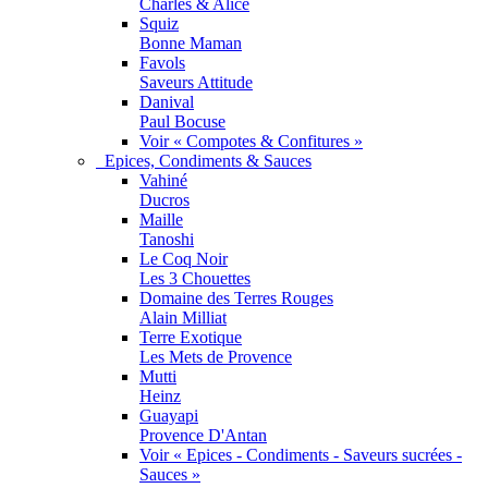
Charles & Alice
Squiz
Bonne Maman
Favols
Saveurs Attitude
Danival
Paul Bocuse
Voir « Compotes & Confitures »
Epices, Condiments & Sauces
Vahiné
Ducros
Maille
Tanoshi
Le Coq Noir
Les 3 Chouettes
Domaine des Terres Rouges
Alain Milliat
Terre Exotique
Les Mets de Provence
Mutti
Heinz
Guayapi
Provence D'Antan
Voir « Epices - Condiments - Saveurs sucrées -
Sauces »