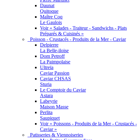
Daunat
Quitoque
Maître Coq
Le Gaulois
Voir « Salades - Traiteur - Sandwichs - Plats
Préparés & Cuisinés »
Poisson - Crustacés - Produits de la Mer - Caviar
Delpierre
La Belle-iloise
Dom Petroff
La Paimpolaise
Ultreïa
Caviar Passion
Caviar CHSAS
Sturia
Le Comptoir du Caviar
Astara
Labeyrie
Maison Masse
Perlita
Saupiquet
Voir « Poissons - Produits de la Mer - Crustacés -
Caviar »
Patisseries & Viennoiseries