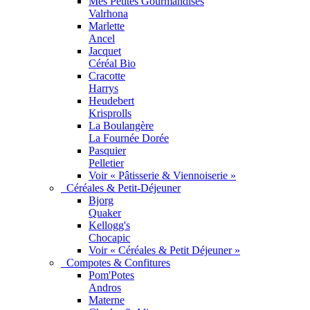
Mes Petites Gourmandises
Valrhona
Marlette
Ancel
Jacquet
Céréal Bio
Cracotte
Harrys
Heudebert
Krisprolls
La Boulangère
La Fournée Dorée
Pasquier
Pelletier
Voir « Pâtisserie & Viennoiserie »
Céréales & Petit-Déjeuner
Bjorg
Quaker
Kellogg's
Chocapic
Voir « Céréales & Petit Déjeuner »
Compotes & Confitures
Pom'Potes
Andros
Materne