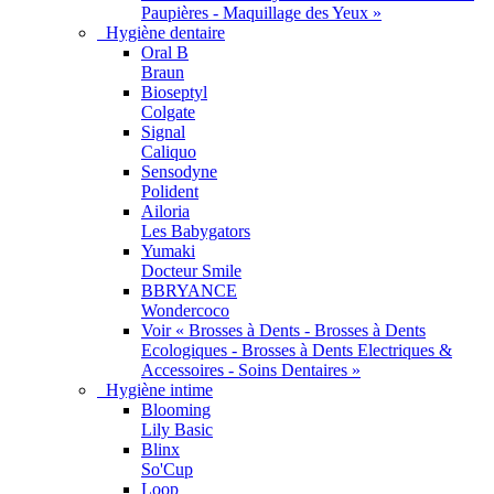
Paupières - Maquillage des Yeux »
Hygiène dentaire
Oral B
Braun
Bioseptyl
Colgate
Signal
Caliquo
Sensodyne
Polident
Ailoria
Les Babygators
Yumaki
Docteur Smile
BBRYANCE
Wondercoco
Voir « Brosses à Dents - Brosses à Dents
Ecologiques - Brosses à Dents Electriques &
Accessoires - Soins Dentaires »
Hygiène intime
Blooming
Lily Basic
Blinx
So'Cup
Loop