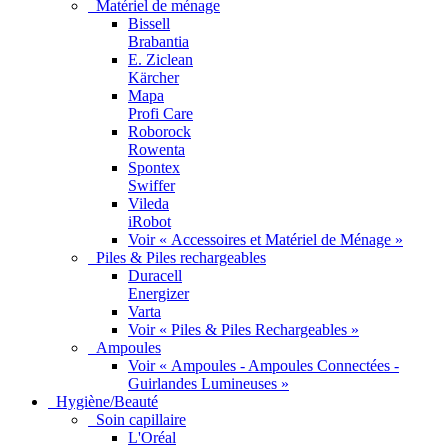
Matériel de ménage
Bissell
Brabantia
E. Ziclean
Kärcher
Mapa
Profi Care
Roborock
Rowenta
Spontex
Swiffer
Vileda
iRobot
Voir « Accessoires et Matériel de Ménage »
Piles & Piles rechargeables
Duracell
Energizer
Varta
Voir « Piles & Piles Rechargeables »
Ampoules
Voir « Ampoules - Ampoules Connectées -
Guirlandes Lumineuses »
Hygiène/Beauté
Soin capillaire
L'Oréal