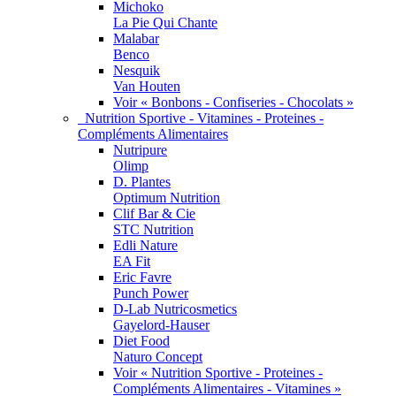
Michoko
La Pie Qui Chante
Malabar
Benco
Nesquik
Van Houten
Voir « Bonbons - Confiseries - Chocolats »
Nutrition Sportive - Vitamines - Proteines -
Compléments Alimentaires
Nutripure
Olimp
D. Plantes
Optimum Nutrition
Clif Bar & Cie
STC Nutrition
Edli Nature
EA Fit
Eric Favre
Punch Power
D-Lab Nutricosmetics
Gayelord-Hauser
Diet Food
Naturo Concept
Voir « Nutrition Sportive - Proteines -
Compléments Alimentaires - Vitamines »