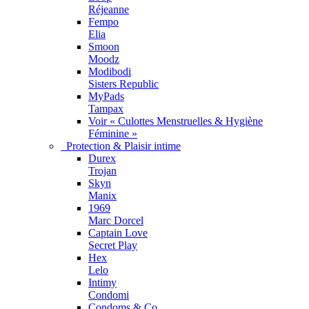
Réjeanne
Fempo
Elia
Smoon
Moodz
Modibodi
Sisters Republic
MyPads
Tampax
Voir « Culottes Menstruelles & Hygiène
Féminine »
Protection & Plaisir intime
Durex
Trojan
Skyn
Manix
1969
Marc Dorcel
Captain Love
Secret Play
Hex
Lelo
Intimy
Condomi
Condoms & Co