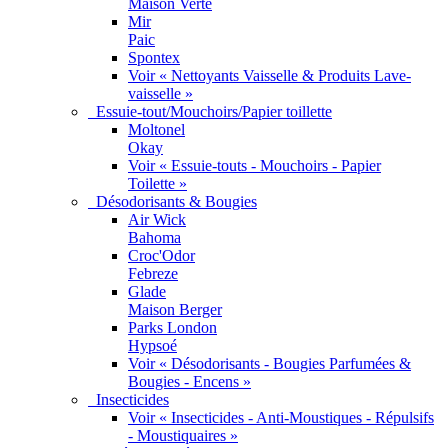
Maison Verte
Mir
Paic
Spontex
Voir « Nettoyants Vaisselle & Produits Lave-
vaisselle »
Essuie-tout/Mouchoirs/Papier toillette
Moltonel
Okay
Voir « Essuie-touts - Mouchoirs - Papier
Toilette »
Désodorisants & Bougies
Air Wick
Bahoma
Croc'Odor
Febreze
Glade
Maison Berger
Parks London
Hypsoé
Voir « Désodorisants - Bougies Parfumées &
Bougies - Encens »
Insecticides
Voir « Insecticides - Anti-Moustiques - Répulsifs
- Moustiquaires »