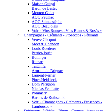
Maison Guigal
Baron de Lestac
Mouton Cadet
AOC Pauillac
AOC Saint-estèphe
AOC Beaujolais
Voir « Vins Rouges - Vins Blancs & Rosés »
Champagnes - Crémants - Proseccos - Pétillants
Veuve Clicquot
Moët & Chandon
Louis Roederer
Perrier-Jouët
Bollinger
Ruinart
Taittinger
Armand de Brignac
Laurent-Perrier
Piper-Heidsieck
Dom Pérignon
Nicolas Feuillatte
Pommery
Barons de Rothschild
Voir « Champagnes - Crémants - Proseccos -
Lambrusco »
Spiritueux - Whisky - Rhum - Cognac - Armagnac