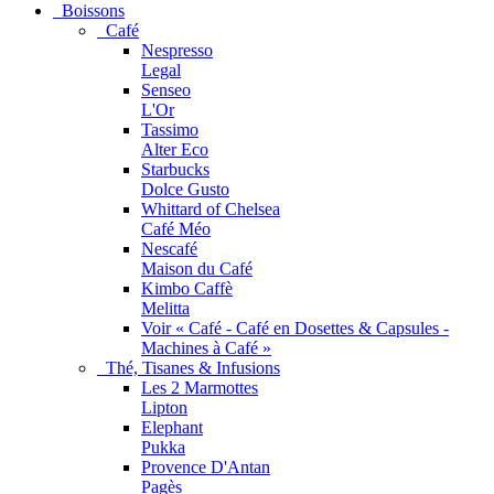
Boissons
Café
Nespresso
Legal
Senseo
L'Or
Tassimo
Alter Eco
Starbucks
Dolce Gusto
Whittard of Chelsea
Café Méo
Nescafé
Maison du Café
Kimbo Caffè
Melitta
Voir « Café - Café en Dosettes & Capsules -
Machines à Café »
Thé, Tisanes & Infusions
Les 2 Marmottes
Lipton
Elephant
Pukka
Provence D'Antan
Pagès