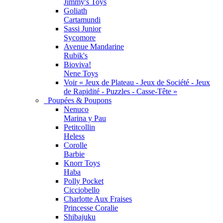
Jimmy's Toys
Goliath
Cartamundi
Sassi Junior
Sycomore
Avenue Mandarine
Rubik's
Bioviva!
Nene Toys
Voir « Jeux de Plateau - Jeux de Société - Jeux
de Rapidité - Puzzles - Casse-Tête »
Poupées & Poupons
Nenuco
Marina y Pau
Petitcollin
Heless
Corolle
Barbie
Knorr Toys
Haba
Polly Pocket
Cicciobello
Charlotte Aux Fraises
Princesse Coralie
Shibajuku