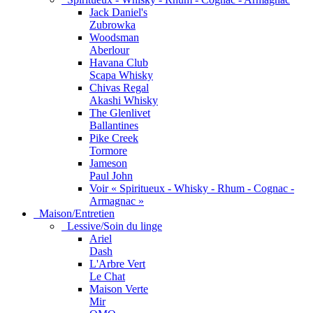
Jack Daniel's
Zubrowka
Woodsman
Aberlour
Havana Club
Scapa Whisky
Chivas Regal
Akashi Whisky
The Glenlivet
Ballantines
Pike Creek
Tormore
Jameson
Paul John
Voir « Spiritueux - Whisky - Rhum - Cognac -
Armagnac »
Maison/Entretien
Lessive/Soin du linge
Ariel
Dash
L'Arbre Vert
Le Chat
Maison Verte
Mir