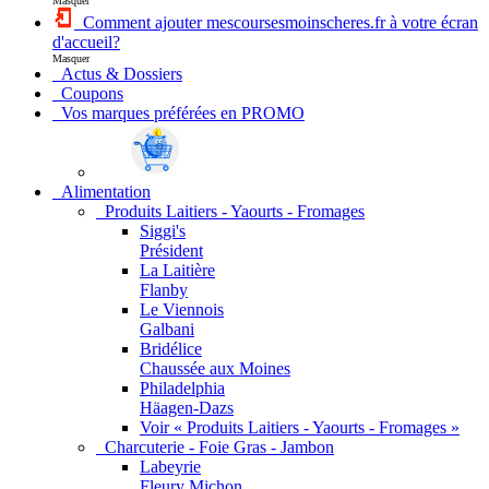
Masquer
Comment ajouter mescoursesmoinscheres.fr à votre écran
d'accueil?
Masquer
Actus & Dossiers
Coupons
Vos marques préférées en PROMO
Alimentation
Produits Laitiers - Yaourts - Fromages
Siggi's
Président
La Laitière
Flanby
Le Viennois
Galbani
Bridélice
Chaussée aux Moines
Philadelphia
Häagen-Dazs
Voir « Produits Laitiers - Yaourts - Fromages »
Charcuterie - Foie Gras - Jambon
Labeyrie
Fleury Michon