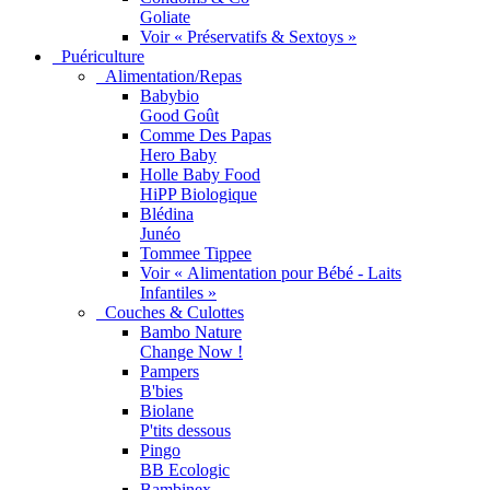
Goliate
Voir « Préservatifs & Sextoys »
Puériculture
Alimentation/Repas
Babybio
Good Goût
Comme Des Papas
Hero Baby
Holle Baby Food
HiPP Biologique
Blédina
Junéo
Tommee Tippee
Voir « Alimentation pour Bébé - Laits
Infantiles »
Couches & Culottes
Bambo Nature
Change Now !
Pampers
B'bies
Biolane
P'tits dessous
Pingo
BB Ecologic
Bambinex