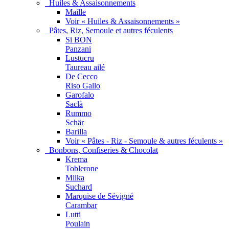
Huiles & Assaisonnements
Maille
Voir « Huiles & Assaisonnements »
Pâtes, Riz, Semoule et autres féculents
Si BON
Panzani
Lustucru
Taureau ailé
De Cecco
Riso Gallo
Garofalo
Saclà
Rummo
Schär
Barilla
Voir « Pâtes - Riz - Semoule & autres féculents »
Bonbons, Confiseries & Chocolat
Krema
Toblerone
Milka
Suchard
Marquise de Sévigné
Carambar
Lutti
Poulain