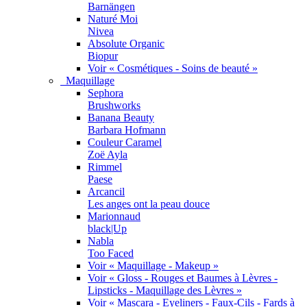
Barnängen
Naturé Moi
Nivea
Absolute Organic
Biopur
Voir « Cosmétiques - Soins de beauté »
Maquillage
Sephora
Brushworks
Banana Beauty
Barbara Hofmann
Couleur Caramel
Zoë Ayla
Rimmel
Paese
Arcancil
Les anges ont la peau douce
Marionnaud
black|Up
Nabla
Too Faced
Voir « Maquillage - Makeup »
Voir « Gloss - Rouges et Baumes à Lèvres -
Lipsticks - Maquillage des Lèvres »
Voir « Mascara - Eyeliners - Faux-Cils - Fards à