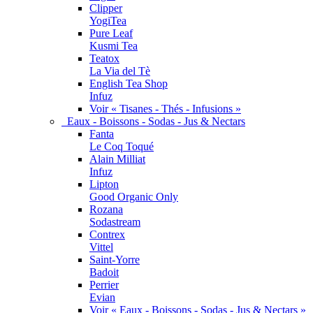
Clipper
YogiTea
Pure Leaf
Kusmi Tea
Teatox
La Via del Tè
English Tea Shop
Infuz
Voir « Tisanes - Thés - Infusions »
Eaux - Boissons - Sodas - Jus & Nectars
Fanta
Le Coq Toqué
Alain Milliat
Infuz
Lipton
Good Organic Only
Rozana
Sodastream
Contrex
Vittel
Saint-Yorre
Badoit
Perrier
Evian
Voir « Eaux - Boissons - Sodas - Jus & Nectars »