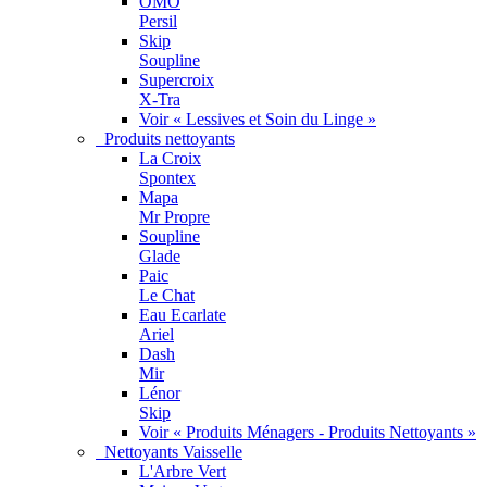
OMO
Persil
Skip
Soupline
Supercroix
X-Tra
Voir « Lessives et Soin du Linge »
Produits nettoyants
La Croix
Spontex
Mapa
Mr Propre
Soupline
Glade
Paic
Le Chat
Eau Ecarlate
Ariel
Dash
Mir
Lénor
Skip
Voir « Produits Ménagers - Produits Nettoyants »
Nettoyants Vaisselle
L'Arbre Vert