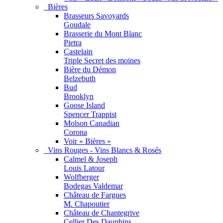
Bières
Brasseurs Savoyards
Goudale
Brasserie du Mont Blanc
Pietra
Castelain
Triple Secret des moines
Bière du Démon
Belzebuth
Bud
Brooklyn
Goose Island
Spencer Trappist
Molson Canadian
Corona
Voir « Bières »
Vins Rouges - Vins Blancs & Rosés
Calmel & Joseph
Louis Latour
Wolfberger
Bodegas Valdemar
Château de Fargues
M. Chapoutier
Château de Chantegrive
Cellier Des Dauphins