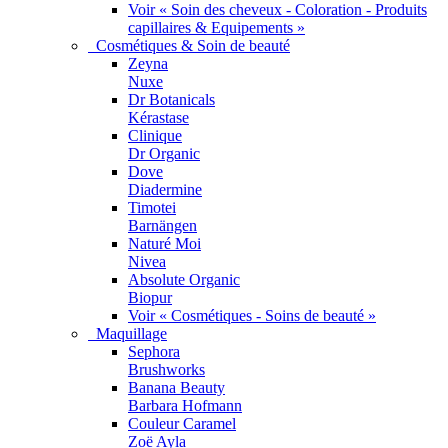
Voir « Soin des cheveux - Coloration - Produits
capillaires & Equipements »
Cosmétiques & Soin de beauté
Zeyna
Nuxe
Dr Botanicals
Kérastase
Clinique
Dr Organic
Dove
Diadermine
Timotei
Barnängen
Naturé Moi
Nivea
Absolute Organic
Biopur
Voir « Cosmétiques - Soins de beauté »
Maquillage
Sephora
Brushworks
Banana Beauty
Barbara Hofmann
Couleur Caramel
Zoë Ayla