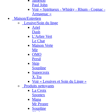
Jameson
Paul John
Voir « Spiritueux - Whisky - Rhum - Cognac -
Armagnac »
Maison/Entretien
Lessive/Soin du linge
Ariel
Dash
L'Arbre Vert
Le Chat
Maison Verte
Mir
OMO
Persil
Skip
Soupline
Supercroix
X-Tra
Voir « Lessives et Soin du Linge »
Produits nettoyants
La Croix
Spontex
Mapa
Mr Propre
Soupline