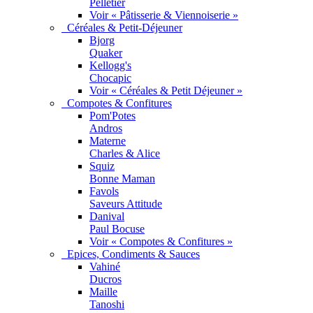
Pelletier
Voir « Pâtisserie & Viennoiserie »
Céréales & Petit-Déjeuner
Bjorg
Quaker
Kellogg's
Chocapic
Voir « Céréales & Petit Déjeuner »
Compotes & Confitures
Pom'Potes
Andros
Materne
Charles & Alice
Squiz
Bonne Maman
Favols
Saveurs Attitude
Danival
Paul Bocuse
Voir « Compotes & Confitures »
Epices, Condiments & Sauces
Vahiné
Ducros
Maille
Tanoshi