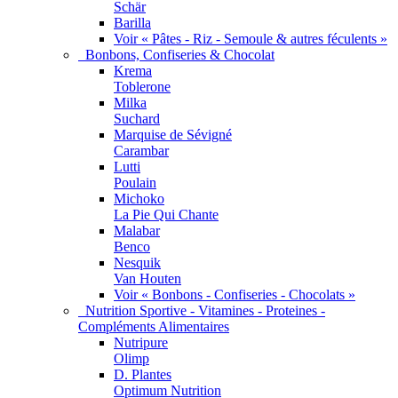
Schär
Barilla
Voir « Pâtes - Riz - Semoule & autres féculents »
Bonbons, Confiseries & Chocolat
Krema
Toblerone
Milka
Suchard
Marquise de Sévigné
Carambar
Lutti
Poulain
Michoko
La Pie Qui Chante
Malabar
Benco
Nesquik
Van Houten
Voir « Bonbons - Confiseries - Chocolats »
Nutrition Sportive - Vitamines - Proteines -
Compléments Alimentaires
Nutripure
Olimp
D. Plantes
Optimum Nutrition