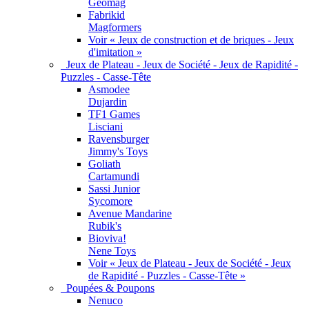
Geomag
Fabrikid
Magformers
Voir « Jeux de construction et de briques - Jeux
d'imitation »
Jeux de Plateau - Jeux de Société - Jeux de Rapidité -
Puzzles - Casse-Tête
Asmodee
Dujardin
TF1 Games
Lisciani
Ravensburger
Jimmy's Toys
Goliath
Cartamundi
Sassi Junior
Sycomore
Avenue Mandarine
Rubik's
Bioviva!
Nene Toys
Voir « Jeux de Plateau - Jeux de Société - Jeux
de Rapidité - Puzzles - Casse-Tête »
Poupées & Poupons
Nenuco