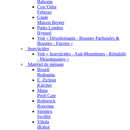
Bahoma
Croc'Odor
Febreze
Glade
Maison Berger
Parks London
Hypsoé
Voir « Désodorisants - Bougies Parfumées &
Bougies - Encens »
Insecticides
Voir « Insecticides - Anti-Moustiques - Répulsifs
- Moustiquaires »
Matériel de ménage
Bissell
Brabantia
E. Ziclean
Kärcher
Mapa
Profi Care
Roborock
Rowenta
Spontex
Swiffer
Vileda
iRobot