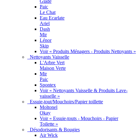
Glade
Paic
Le Chat
Eau Ecarlate
Ariel
Dash
Mir
Lénor
Skip
Voir « Produits Ménagers - Produits Nettoyants »
Nettoyants Vaisselle
L'Arbre Vert
Maison Verte
Mir
Paic
Spontex
Voir « Nettoyants Vaisselle & Produits Lave-
vaisselle »
Essuie-tout/Mouchoirs/Papier toillette
Moltonel
Okay
Voir « Essuie-touts - Mouchoirs - Papier
Toilette »
Désodorisants & Bougies
Air Wick