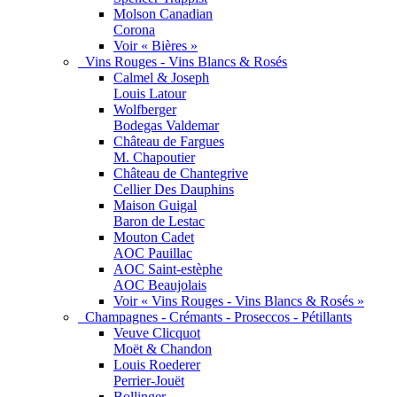
Molson Canadian
Corona
Voir « Bières »
Vins Rouges - Vins Blancs & Rosés
Calmel & Joseph
Louis Latour
Wolfberger
Bodegas Valdemar
Château de Fargues
M. Chapoutier
Château de Chantegrive
Cellier Des Dauphins
Maison Guigal
Baron de Lestac
Mouton Cadet
AOC Pauillac
AOC Saint-estèphe
AOC Beaujolais
Voir « Vins Rouges - Vins Blancs & Rosés »
Champagnes - Crémants - Proseccos - Pétillants
Veuve Clicquot
Moët & Chandon
Louis Roederer
Perrier-Jouët
Bollinger