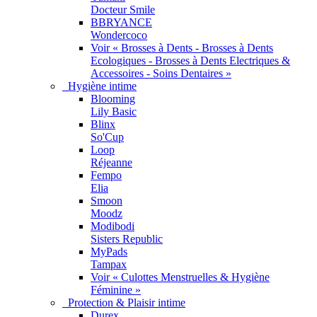
Docteur Smile
BBRYANCE
Wondercoco
Voir « Brosses à Dents - Brosses à Dents
Ecologiques - Brosses à Dents Electriques &
Accessoires - Soins Dentaires »
Hygiène intime
Blooming
Lily Basic
Blinx
So'Cup
Loop
Réjeanne
Fempo
Elia
Smoon
Moodz
Modibodi
Sisters Republic
MyPads
Tampax
Voir « Culottes Menstruelles & Hygiène
Féminine »
Protection & Plaisir intime
Durex