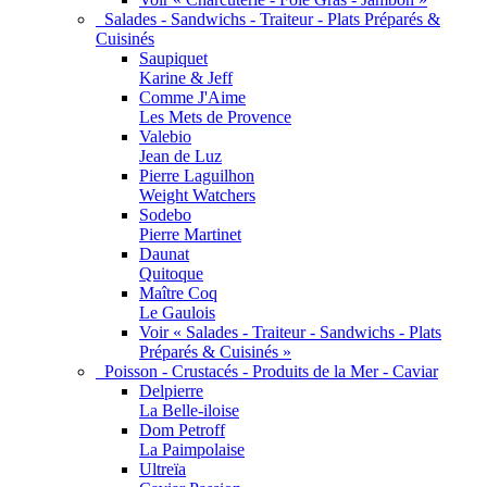
Salades - Sandwichs - Traiteur - Plats Préparés &
Cuisinés
Saupiquet
Karine & Jeff
Comme J'Aime
Les Mets de Provence
Valebio
Jean de Luz
Pierre Laguilhon
Weight Watchers
Sodebo
Pierre Martinet
Daunat
Quitoque
Maître Coq
Le Gaulois
Voir « Salades - Traiteur - Sandwichs - Plats
Préparés & Cuisinés »
Poisson - Crustacés - Produits de la Mer - Caviar
Delpierre
La Belle-iloise
Dom Petroff
La Paimpolaise
Ultreïa