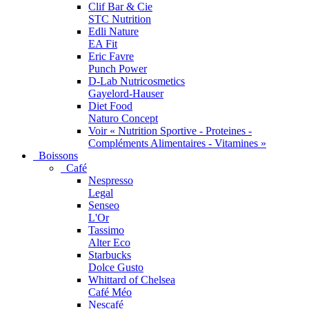
Clif Bar & Cie
STC Nutrition
Edli Nature
EA Fit
Eric Favre
Punch Power
D-Lab Nutricosmetics
Gayelord-Hauser
Diet Food
Naturo Concept
Voir « Nutrition Sportive - Proteines -
Compléments Alimentaires - Vitamines »
Boissons
Café
Nespresso
Legal
Senseo
L'Or
Tassimo
Alter Eco
Starbucks
Dolce Gusto
Whittard of Chelsea
Café Méo
Nescafé