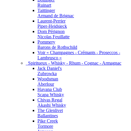
Ruinart
Taittinger
Armand de Brignac
Laurent-Perrier
Piper-Heidsieck
Dom Pérignon
Nicolas Feuillatte
Pommery
Barons de Rothschild
Voir « Champagnes - Crémants - Proseccos -
Lambrusco »
Spiritueux - Whisky - Rhum - Cognac - Armagnac
Jack Daniel's
Zubrowka
Woodsman
Aberlour
Havana Club
Scapa Whisky
Chivas Regal
Akashi Whisky
The Glenlivet
Ballantines
Pike Creek
Tormore