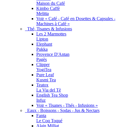
Maison du Café
Kimbo Caffè
Melitta
Voir « Café - Café en Dosettes & Capsules -
Machines à Café »
Thé, Tisanes & Infusions
Les 2 Marmottes
Lipton
Elephant
Pukka
Provence D'Antan
Pagès
Clipper
YogiTea
Pure Leaf
Kusmi Tea
Teatox
La Via del Tè
English Tea Shop
Infuz
Voir « Tisanes - Thés - Infusions »
Eaux - Boissons - Sodas - Jus & Nectars
Fanta
Le Coq Toqué
Alain Milliat