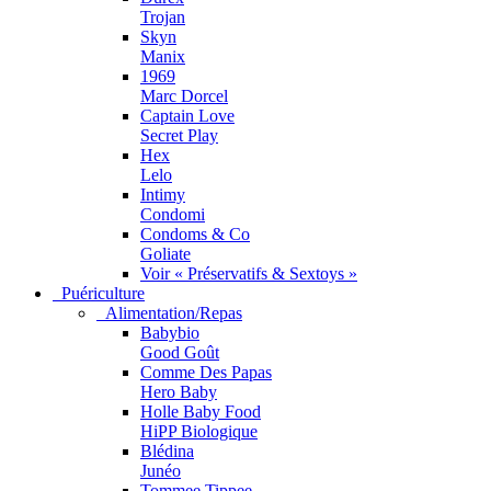
Trojan
Skyn
Manix
1969
Marc Dorcel
Captain Love
Secret Play
Hex
Lelo
Intimy
Condomi
Condoms & Co
Goliate
Voir « Préservatifs & Sextoys »
Puériculture
Alimentation/Repas
Babybio
Good Goût
Comme Des Papas
Hero Baby
Holle Baby Food
HiPP Biologique
Blédina
Junéo
Tommee Tippee