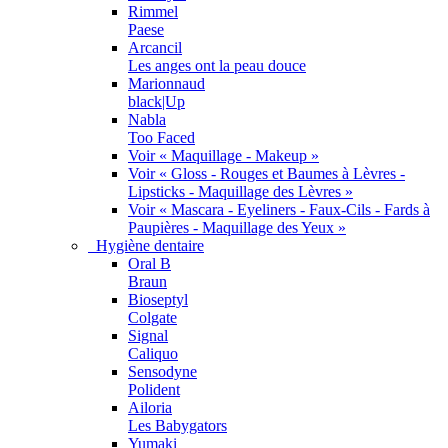
Rimmel
Paese
Arcancil
Les anges ont la peau douce
Marionnaud
black|Up
Nabla
Too Faced
Voir « Maquillage - Makeup »
Voir « Gloss - Rouges et Baumes à Lèvres -
Lipsticks - Maquillage des Lèvres »
Voir « Mascara - Eyeliners - Faux-Cils - Fards à
Paupières - Maquillage des Yeux »
Hygiène dentaire
Oral B
Braun
Bioseptyl
Colgate
Signal
Caliquo
Sensodyne
Polident
Ailoria
Les Babygators
Yumaki