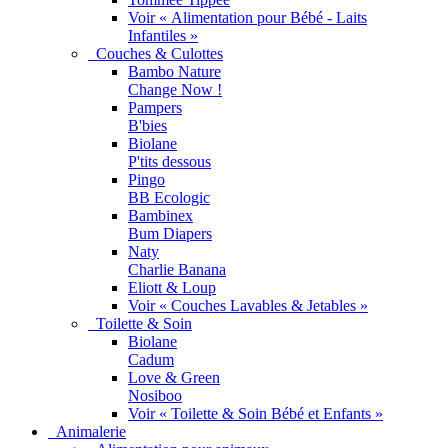
Voir « Alimentation pour Bébé - Laits
Infantiles »
Couches & Culottes
Bambo Nature
Change Now !
Pampers
B'bies
Biolane
P'tits dessous
Pingo
BB Ecologic
Bambinex
Bum Diapers
Naty
Charlie Banana
Eliott & Loup
Voir « Couches Lavables & Jetables »
Toilette & Soin
Biolane
Cadum
Love & Green
Nosiboo
Voir « Toilette & Soin Bébé et Enfants »
Animalerie