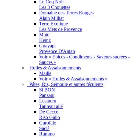
Le Coq Noir
Les 3 Chouettes
Domaine des Terres Rouges
Alain Milliat
Terre Exotique
Les Mets de Provence
Mutti
Heinz
Guayapi
Provence D'Antan
Voir « Epices - Condiments - Saveurs sucrées -
Sauces »
Huiles & Assaisonnements
Maille
Voir « Huiles & Assaisonnements »
Pâtes, Riz, Semoule et autres féculents
Si BON
Panzani
Lustucru
Taureau ailé
De Cecco
Riso Gallo
Garofalo
Saclà
Rummo