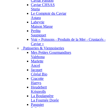
Caviar Passion
Caviar CHSAS
Sturia
Le Comptoir du Caviar
Astara
Labeyrie
Maison Masse
Perlita
Saupiquet
Voir « Poissons - Produits de la Mer - Crustacés -
Caviar »
Patisseries & Viennoiseries
Mes Petites Gourmandises
Valrhona
Marlette
Ancel
Jacquet
Céréal Bio
Cracotte
Harrys
Heudebert
Krisprolls
La Boulangère
La Fournée Dorée
Pasquier