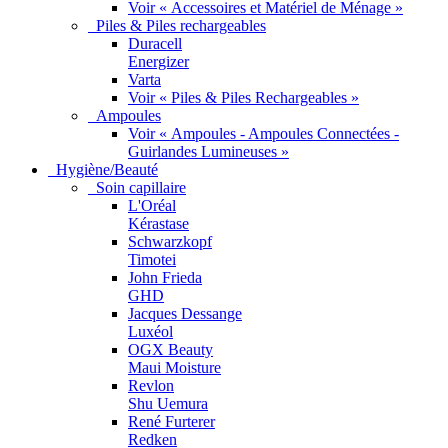
Voir « Accessoires et Matériel de Ménage »
Piles & Piles rechargeables
Duracell
Energizer
Varta
Voir « Piles & Piles Rechargeables »
Ampoules
Voir « Ampoules - Ampoules Connectées -
Guirlandes Lumineuses »
Hygiène/Beauté
Soin capillaire
L'Oréal
Kérastase
Schwarzkopf
Timotei
John Frieda
GHD
Jacques Dessange
Luxéol
OGX Beauty
Maui Moisture
Revlon
Shu Uemura
René Furterer
Redken