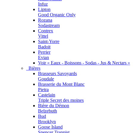
Infuz
Lipton
Good Organic Only
Rozana
Sodastream
Contrex
Vittel
Saint-Yorre
Badoit
Perrier
Evian
Voir « Eaux - Boissons - Sodas - Jus & Nectars »
Bières
Brasseurs Savoyards
Goudale
Brasserie du Mont Blanc
Pietra
Castelain
Triple Secret des moines
Bière du Démon
Belzebuth
Bud
Brooklyn
Goose Island
Spencer Trappist