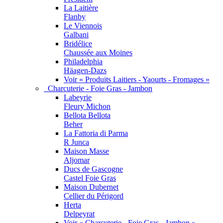
La Laitière
Flanby
Le Viennois
Galbani
Bridélice
Chaussée aux Moines
Philadelphia
Häagen-Dazs
Voir « Produits Laitiers - Yaourts - Fromages »
Charcuterie - Foie Gras - Jambon
Labeyrie
Fleury Michon
Bellota Bellota
Beher
La Fattoria di Parma
R Junca
Maison Masse
Aljomar
Ducs de Gascogne
Castel Foie Gras
Maison Dubernet
Cellier du Périgord
Herta
Delpeyrat
Voir « Charcuterie - Foie Gras - Jambon »