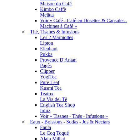
Maison du Café
Kimbo Caffè
Melitta
Voir « Café - Café en Dosettes & Capsules -
Machines à Café »
Thé, Tisanes & Infusions
Les 2 Marmottes
Lipton
Elephant
Pukka
Provence D'Antan
Pagès
Clipper
YogiTea
Pure Leaf
Kusmi Tea
Teatox
La Via del Tè
English Tea Shop
Infuz
Voir « Tisanes - Thés - Infusions »
Eaux - Boissons - Sodas - Jus & Nectars
Fanta
Le Coq Toqué
Alain Milliat