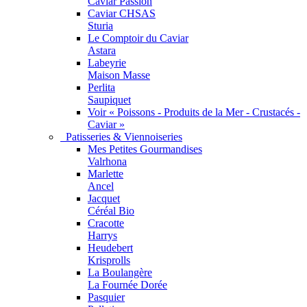
Caviar Passion
Caviar CHSAS
Sturia
Le Comptoir du Caviar
Astara
Labeyrie
Maison Masse
Perlita
Saupiquet
Voir « Poissons - Produits de la Mer - Crustacés -
Caviar »
Patisseries & Viennoiseries
Mes Petites Gourmandises
Valrhona
Marlette
Ancel
Jacquet
Céréal Bio
Cracotte
Harrys
Heudebert
Krisprolls
La Boulangère
La Fournée Dorée
Pasquier