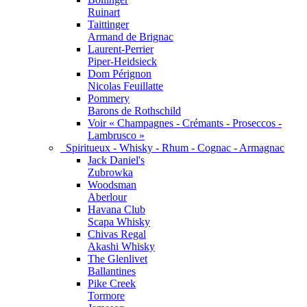
Ruinart
Taittinger
Armand de Brignac
Laurent-Perrier
Piper-Heidsieck
Dom Pérignon
Nicolas Feuillatte
Pommery
Barons de Rothschild
Voir « Champagnes - Crémants - Proseccos -
Lambrusco »
Spiritueux - Whisky - Rhum - Cognac - Armagnac
Jack Daniel's
Zubrowka
Woodsman
Aberlour
Havana Club
Scapa Whisky
Chivas Regal
Akashi Whisky
The Glenlivet
Ballantines
Pike Creek
Tormore