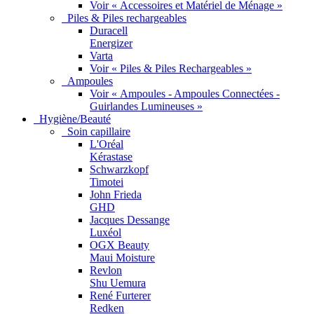
Voir « Accessoires et Matériel de Ménage »
Piles & Piles rechargeables
Duracell
Energizer
Varta
Voir « Piles & Piles Rechargeables »
Ampoules
Voir « Ampoules - Ampoules Connectées -
Guirlandes Lumineuses »
Hygiène/Beauté
Soin capillaire
L'Oréal
Kérastase
Schwarzkopf
Timotei
John Frieda
GHD
Jacques Dessange
Luxéol
OGX Beauty
Maui Moisture
Revlon
Shu Uemura
René Furterer
Redken