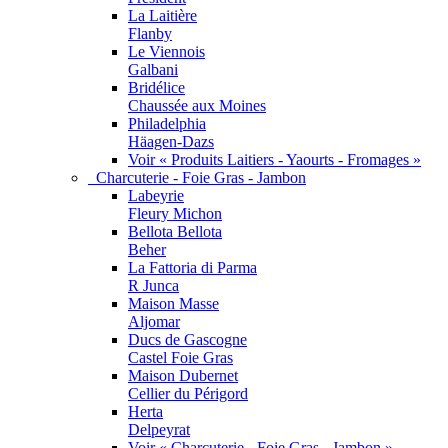
La Laitière
Flanby
Le Viennois
Galbani
Bridélice
Chaussée aux Moines
Philadelphia
Häagen-Dazs
Voir « Produits Laitiers - Yaourts - Fromages »
Charcuterie - Foie Gras - Jambon
Labeyrie
Fleury Michon
Bellota Bellota
Beher
La Fattoria di Parma
R Junca
Maison Masse
Aljomar
Ducs de Gascogne
Castel Foie Gras
Maison Dubernet
Cellier du Périgord
Herta
Delpeyrat
Voir « Charcuterie - Foie Gras - Jambon »