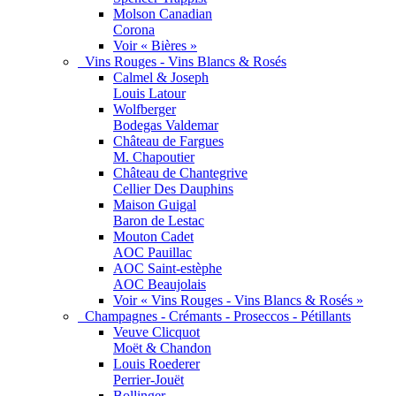
Molson Canadian
Corona
Voir « Bières »
Vins Rouges - Vins Blancs & Rosés
Calmel & Joseph
Louis Latour
Wolfberger
Bodegas Valdemar
Château de Fargues
M. Chapoutier
Château de Chantegrive
Cellier Des Dauphins
Maison Guigal
Baron de Lestac
Mouton Cadet
AOC Pauillac
AOC Saint-estèphe
AOC Beaujolais
Voir « Vins Rouges - Vins Blancs & Rosés »
Champagnes - Crémants - Proseccos - Pétillants
Veuve Clicquot
Moët & Chandon
Louis Roederer
Perrier-Jouët
Bollinger