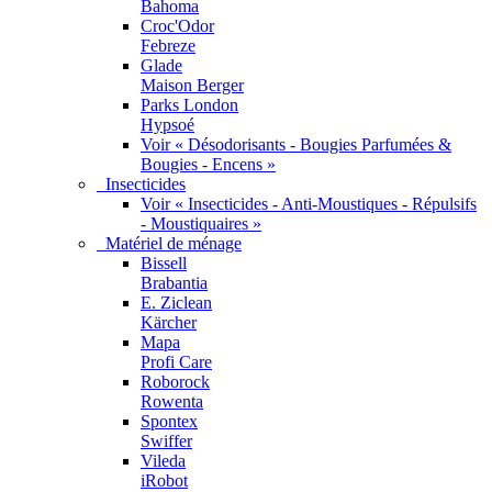
Bahoma
Croc'Odor
Febreze
Glade
Maison Berger
Parks London
Hypsoé
Voir « Désodorisants - Bougies Parfumées &
Bougies - Encens »
Insecticides
Voir « Insecticides - Anti-Moustiques - Répulsifs
- Moustiquaires »
Matériel de ménage
Bissell
Brabantia
E. Ziclean
Kärcher
Mapa
Profi Care
Roborock
Rowenta
Spontex
Swiffer
Vileda
iRobot