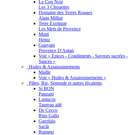
Le Coq Noir
Les 3 Chouettes
Domaine des Terres Rouges
Alain Milliat
Terre Exotique
Les Mets de Provence
Mutti
Heinz
Guayapi
Provence D'Antan
Voir « Epices - Condiments - Saveurs sucrées -
Sauces »
Huiles & Assaisonnements
Maille
Voir « Huiles & Assaisonnements »
Pâtes, Riz, Semoule et autres féculents
Si BON
Panzani
Lustucru
Taureau ailé
De Cecco
Riso Gallo
Garofalo
Saclà
Rummo