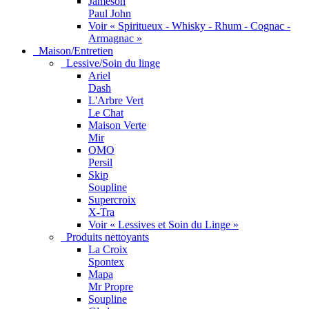
Jameson
Paul John
Voir « Spiritueux - Whisky - Rhum - Cognac -
Armagnac »
Maison/Entretien
Lessive/Soin du linge
Ariel
Dash
L'Arbre Vert
Le Chat
Maison Verte
Mir
OMO
Persil
Skip
Soupline
Supercroix
X-Tra
Voir « Lessives et Soin du Linge »
Produits nettoyants
La Croix
Spontex
Mapa
Mr Propre
Soupline