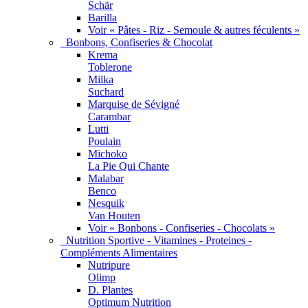
Schär
Barilla
Voir « Pâtes - Riz - Semoule & autres féculents »
Bonbons, Confiseries & Chocolat
Krema
Toblerone
Milka
Suchard
Marquise de Sévigné
Carambar
Lutti
Poulain
Michoko
La Pie Qui Chante
Malabar
Benco
Nesquik
Van Houten
Voir « Bonbons - Confiseries - Chocolats »
Nutrition Sportive - Vitamines - Proteines -
Compléments Alimentaires
Nutripure
Olimp
D. Plantes
Optimum Nutrition