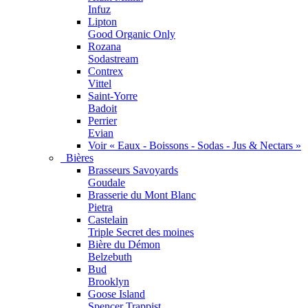
Infuz
Lipton
Good Organic Only
Rozana
Sodastream
Contrex
Vittel
Saint-Yorre
Badoit
Perrier
Evian
Voir « Eaux - Boissons - Sodas - Jus & Nectars »
Bières
Brasseurs Savoyards
Goudale
Brasserie du Mont Blanc
Pietra
Castelain
Triple Secret des moines
Bière du Démon
Belzebuth
Bud
Brooklyn
Goose Island
Spencer Trappist