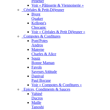
Pelletier
Voir « Pâtisserie & Viennoiserie »
Céréales & Petit-Déjeuner
Bjorg
Quaker
Kellogg's
Chocapic
Voir « Céréales & Petit Déjeuner »
Compotes & Confitures
Pom'Potes
Andros
Materne
Charles & Alice
Squiz
Bonne Maman
Favols
Saveurs Attitude
Danival
Paul Bocuse
Voir « Compotes & Confitures »
Epices, Condiments & Sauces
Vahiné
Ducros
Maille
Tanoshi