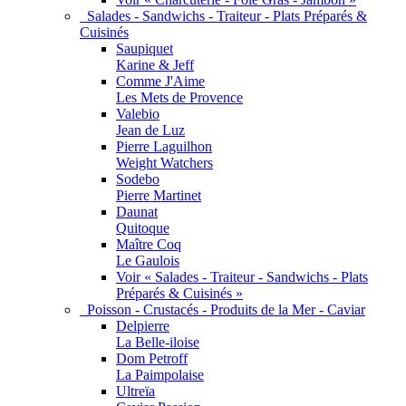
Salades - Sandwichs - Traiteur - Plats Préparés &
Cuisinés
Saupiquet
Karine & Jeff
Comme J'Aime
Les Mets de Provence
Valebio
Jean de Luz
Pierre Laguilhon
Weight Watchers
Sodebo
Pierre Martinet
Daunat
Quitoque
Maître Coq
Le Gaulois
Voir « Salades - Traiteur - Sandwichs - Plats
Préparés & Cuisinés »
Poisson - Crustacés - Produits de la Mer - Caviar
Delpierre
La Belle-iloise
Dom Petroff
La Paimpolaise
Ultreïa