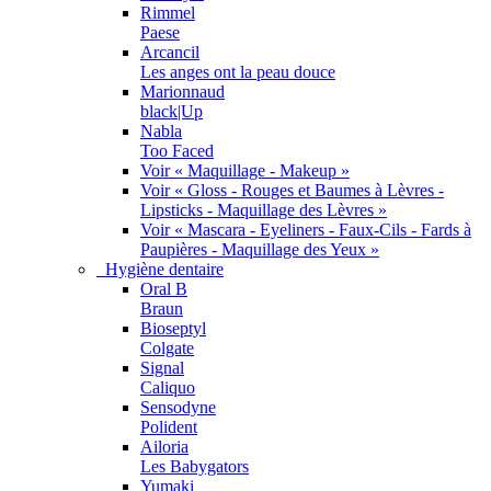
Rimmel
Paese
Arcancil
Les anges ont la peau douce
Marionnaud
black|Up
Nabla
Too Faced
Voir « Maquillage - Makeup »
Voir « Gloss - Rouges et Baumes à Lèvres -
Lipsticks - Maquillage des Lèvres »
Voir « Mascara - Eyeliners - Faux-Cils - Fards à
Paupières - Maquillage des Yeux »
Hygiène dentaire
Oral B
Braun
Bioseptyl
Colgate
Signal
Caliquo
Sensodyne
Polident
Ailoria
Les Babygators
Yumaki