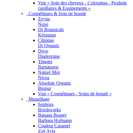
Voir « Soin des cheveux - Coloration - Produits
capillaires & Equipements »
Cosmétiques & Soin de beauté
Zeyna
Nuxe
Dr Botanicals
Kérastase
Clinique
Dr Organic
Dove
Diadermine
Timotei
Barnängen
Naturé Moi
Nivea
Absolute Organic
Biopur
Voir « Cosmétiques - Soins de beauté »
Maquillage
Sephora
Brushworks
Banana Beauty
Barbara Hofmann
Couleur Caramel
Zoë Ayla