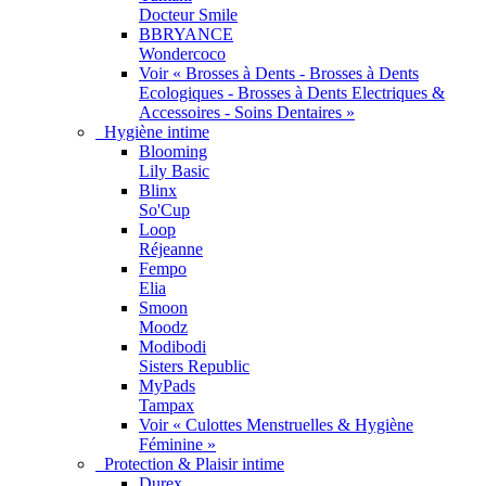
Docteur Smile
BBRYANCE
Wondercoco
Voir « Brosses à Dents - Brosses à Dents
Ecologiques - Brosses à Dents Electriques &
Accessoires - Soins Dentaires »
Hygiène intime
Blooming
Lily Basic
Blinx
So'Cup
Loop
Réjeanne
Fempo
Elia
Smoon
Moodz
Modibodi
Sisters Republic
MyPads
Tampax
Voir « Culottes Menstruelles & Hygiène
Féminine »
Protection & Plaisir intime
Durex