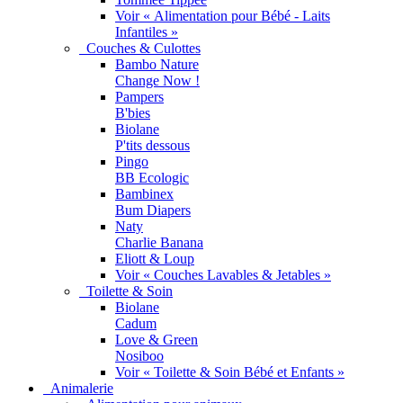
Voir « Alimentation pour Bébé - Laits
Infantiles »
Couches & Culottes
Bambo Nature
Change Now !
Pampers
B'bies
Biolane
P'tits dessous
Pingo
BB Ecologic
Bambinex
Bum Diapers
Naty
Charlie Banana
Eliott & Loup
Voir « Couches Lavables & Jetables »
Toilette & Soin
Biolane
Cadum
Love & Green
Nosiboo
Voir « Toilette & Soin Bébé et Enfants »
Animalerie