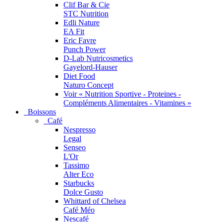
Clif Bar & Cie
STC Nutrition
Edli Nature
EA Fit
Eric Favre
Punch Power
D-Lab Nutricosmetics
Gayelord-Hauser
Diet Food
Naturo Concept
Voir « Nutrition Sportive - Proteines -
Compléments Alimentaires - Vitamines »
Boissons
Café
Nespresso
Legal
Senseo
L'Or
Tassimo
Alter Eco
Starbucks
Dolce Gusto
Whittard of Chelsea
Café Méo
Nescafé