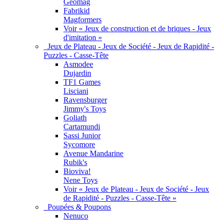
Geomag
Fabrikid
Magformers
Voir « Jeux de construction et de briques - Jeux
d'imitation »
Jeux de Plateau - Jeux de Société - Jeux de Rapidité -
Puzzles - Casse-Tête
Asmodee
Dujardin
TF1 Games
Lisciani
Ravensburger
Jimmy's Toys
Goliath
Cartamundi
Sassi Junior
Sycomore
Avenue Mandarine
Rubik's
Bioviva!
Nene Toys
Voir « Jeux de Plateau - Jeux de Société - Jeux
de Rapidité - Puzzles - Casse-Tête »
Poupées & Poupons
Nenuco