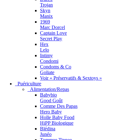
Trojan
Skyn
Manix
1969
Marc Dorcel
Captain Love
Secret Play
Hex
Lelo
Intimy
Condomi
Condoms & Co
Goliate
Voir « Préservatifs & Sextoys »
Puériculture
Alimentation/Repas
Babybio
Good Goût
Comme Des Papas
Hero Baby
Holle Baby Food
HiPP Biologique
Blédina
Junéo
Tommee Tippee