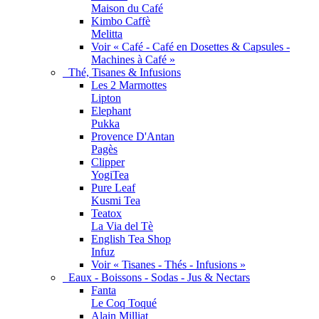
Maison du Café
Kimbo Caffè
Melitta
Voir « Café - Café en Dosettes & Capsules -
Machines à Café »
Thé, Tisanes & Infusions
Les 2 Marmottes
Lipton
Elephant
Pukka
Provence D'Antan
Pagès
Clipper
YogiTea
Pure Leaf
Kusmi Tea
Teatox
La Via del Tè
English Tea Shop
Infuz
Voir « Tisanes - Thés - Infusions »
Eaux - Boissons - Sodas - Jus & Nectars
Fanta
Le Coq Toqué
Alain Milliat