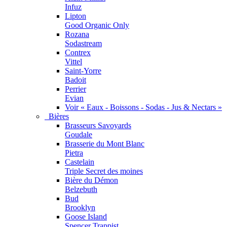
Infuz
Lipton
Good Organic Only
Rozana
Sodastream
Contrex
Vittel
Saint-Yorre
Badoit
Perrier
Evian
Voir « Eaux - Boissons - Sodas - Jus & Nectars »
Bières
Brasseurs Savoyards
Goudale
Brasserie du Mont Blanc
Pietra
Castelain
Triple Secret des moines
Bière du Démon
Belzebuth
Bud
Brooklyn
Goose Island
Spencer Trappist