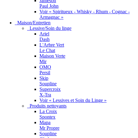
Jameson
Paul John
Voir « Spiritueux - Whisky - Rhum - Cognac -
Armagnac »
Maison/Entretien
Lessive/Soin du linge
Ariel
Dash
L'Arbre Vert
Le Chat
Maison Verte
Mir
OMO
Persil
Skip
Soupline
Supercroix
X-Tra
Voir « Lessives et Soin du Linge »
Produits nettoyants
La Croix
Spontex
Mapa
Mr Propre
Soupline