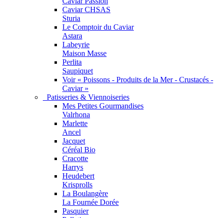
Caviar Passion
Caviar CHSAS
Sturia
Le Comptoir du Caviar
Astara
Labeyrie
Maison Masse
Perlita
Saupiquet
Voir « Poissons - Produits de la Mer - Crustacés -
Caviar »
Patisseries & Viennoiseries
Mes Petites Gourmandises
Valrhona
Marlette
Ancel
Jacquet
Céréal Bio
Cracotte
Harrys
Heudebert
Krisprolls
La Boulangère
La Fournée Dorée
Pasquier