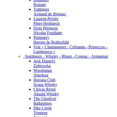
Ruinart
Taittinger
Armand de Brignac
Laurent-Perrier
Piper-Heidsieck
Dom Pérignon
Nicolas Feuillatte
Pommery
Barons de Rothschild
Voir « Champagnes - Crémants - Proseccos -
Lambrusco »
Spiritueux - Whisky - Rhum - Cognac - Armagnac
Jack Daniel's
Zubrowka
Woodsman
Aberlour
Havana Club
Scapa Whisky
Chivas Regal
Akashi Whisky
The Glenlivet
Ballantines
Pike Creek
Tormore