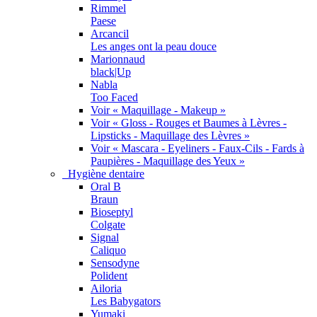
Rimmel
Paese
Arcancil
Les anges ont la peau douce
Marionnaud
black|Up
Nabla
Too Faced
Voir « Maquillage - Makeup »
Voir « Gloss - Rouges et Baumes à Lèvres -
Lipsticks - Maquillage des Lèvres »
Voir « Mascara - Eyeliners - Faux-Cils - Fards à
Paupières - Maquillage des Yeux »
Hygiène dentaire
Oral B
Braun
Bioseptyl
Colgate
Signal
Caliquo
Sensodyne
Polident
Ailoria
Les Babygators
Yumaki