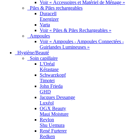
Voir « Accessoires et Matériel de Ménage »
Piles & Piles rechargeables
Duracell
Energizer
Varta
Voir « Piles & Piles Rechargeables »
Ampoules
Voir « Ampoules - Ampoules Connectées -
Guirlandes Lumineuses »
Hygiène/Beauté
Soin capillaire
L'Oréal
Kérastase
Schwarzkopf
Timotei
John Frieda
GHD
Jacques Dessange
Luxéol
OGX Beauty
Maui Moisture
Revlon
Shu Uemura
René Furterer
Redken