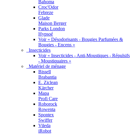
Bahoma
Croc'Odor
Febreze
Glade
Maison Berger
Parks London
Hypsoé
Voir « Désodorisants - Bougies Parfumées &
Bougies - Encens »
Insecticides
Voir « Insecticides - Anti-Moustiques - Répulsifs
- Moustiquaires »
Matériel de ménage
Bissell
Brabantia
E. Ziclean
Kärcher
Mapa
Profi Care
Roborock
Rowenta
Spontex
Swiffer
Vileda
iRobot