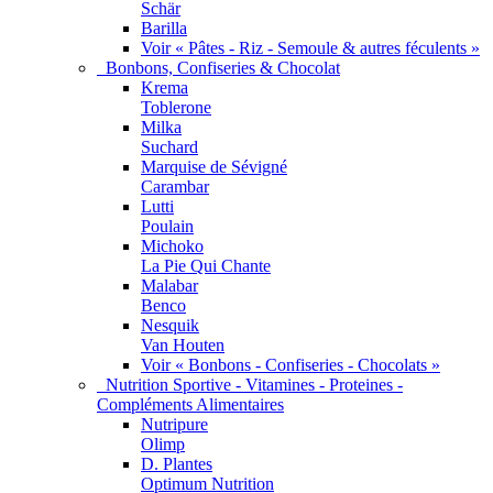
Schär
Barilla
Voir « Pâtes - Riz - Semoule & autres féculents »
Bonbons, Confiseries & Chocolat
Krema
Toblerone
Milka
Suchard
Marquise de Sévigné
Carambar
Lutti
Poulain
Michoko
La Pie Qui Chante
Malabar
Benco
Nesquik
Van Houten
Voir « Bonbons - Confiseries - Chocolats »
Nutrition Sportive - Vitamines - Proteines -
Compléments Alimentaires
Nutripure
Olimp
D. Plantes
Optimum Nutrition