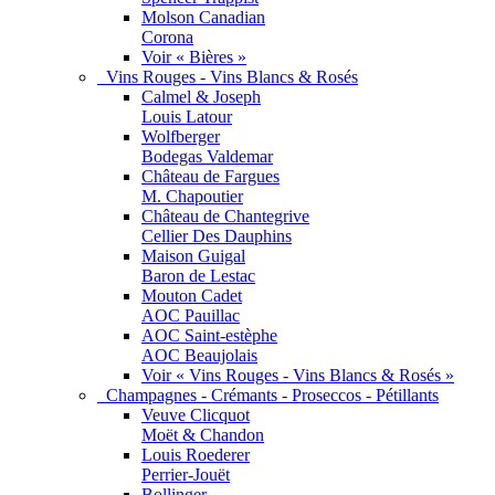
Molson Canadian
Corona
Voir « Bières »
Vins Rouges - Vins Blancs & Rosés
Calmel & Joseph
Louis Latour
Wolfberger
Bodegas Valdemar
Château de Fargues
M. Chapoutier
Château de Chantegrive
Cellier Des Dauphins
Maison Guigal
Baron de Lestac
Mouton Cadet
AOC Pauillac
AOC Saint-estèphe
AOC Beaujolais
Voir « Vins Rouges - Vins Blancs & Rosés »
Champagnes - Crémants - Proseccos - Pétillants
Veuve Clicquot
Moët & Chandon
Louis Roederer
Perrier-Jouët
Bollinger