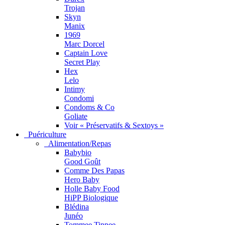
Trojan
Skyn
Manix
1969
Marc Dorcel
Captain Love
Secret Play
Hex
Lelo
Intimy
Condomi
Condoms & Co
Goliate
Voir « Préservatifs & Sextoys »
Puériculture
Alimentation/Repas
Babybio
Good Goût
Comme Des Papas
Hero Baby
Holle Baby Food
HiPP Biologique
Blédina
Junéo
Tommee Tippee