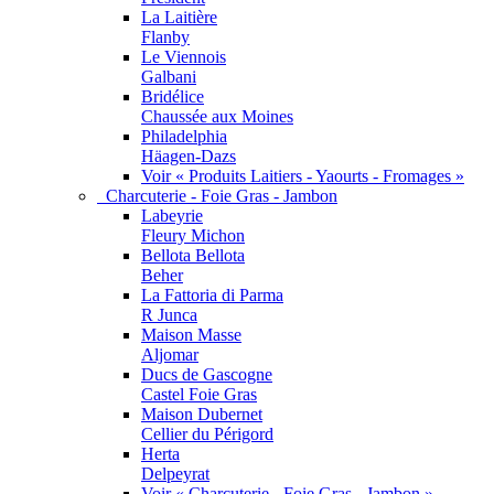
La Laitière
Flanby
Le Viennois
Galbani
Bridélice
Chaussée aux Moines
Philadelphia
Häagen-Dazs
Voir « Produits Laitiers - Yaourts - Fromages »
Charcuterie - Foie Gras - Jambon
Labeyrie
Fleury Michon
Bellota Bellota
Beher
La Fattoria di Parma
R Junca
Maison Masse
Aljomar
Ducs de Gascogne
Castel Foie Gras
Maison Dubernet
Cellier du Périgord
Herta
Delpeyrat
Voir « Charcuterie - Foie Gras - Jambon »