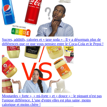
Sucres, additifs, calories et « taxe soda » : Il y a désormais plus de
différences que ce que vous pensiez entre le Coca-Cola et le Pepsi !
Moutardes « forte », « mi-forte » et « douce » : le piquant n'est pas
l'unique différence. L'une d'entre elles est plus saine, moins
calorique et moins chère !