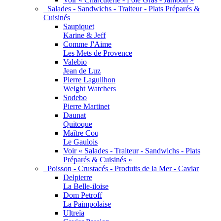
Salades - Sandwichs - Traiteur - Plats Préparés &
Cuisinés
Saupiquet
Karine & Jeff
Comme J'Aime
Les Mets de Provence
Valebio
Jean de Luz
Pierre Laguilhon
Weight Watchers
Sodebo
Pierre Martinet
Daunat
Quitoque
Maître Coq
Le Gaulois
Voir « Salades - Traiteur - Sandwichs - Plats
Préparés & Cuisinés »
Poisson - Crustacés - Produits de la Mer - Caviar
Delpierre
La Belle-iloise
Dom Petroff
La Paimpolaise
Ultreïa