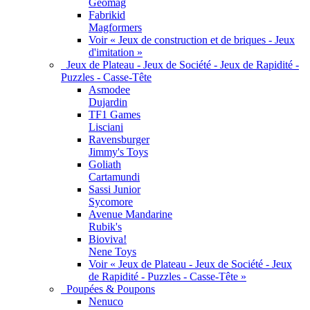
Geomag
Fabrikid
Magformers
Voir « Jeux de construction et de briques - Jeux
d'imitation »
Jeux de Plateau - Jeux de Société - Jeux de Rapidité -
Puzzles - Casse-Tête
Asmodee
Dujardin
TF1 Games
Lisciani
Ravensburger
Jimmy's Toys
Goliath
Cartamundi
Sassi Junior
Sycomore
Avenue Mandarine
Rubik's
Bioviva!
Nene Toys
Voir « Jeux de Plateau - Jeux de Société - Jeux
de Rapidité - Puzzles - Casse-Tête »
Poupées & Poupons
Nenuco