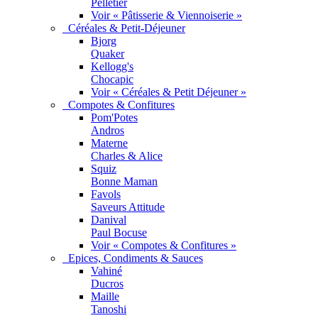
Pelletier
Voir « Pâtisserie & Viennoiserie »
Céréales & Petit-Déjeuner
Bjorg
Quaker
Kellogg's
Chocapic
Voir « Céréales & Petit Déjeuner »
Compotes & Confitures
Pom'Potes
Andros
Materne
Charles & Alice
Squiz
Bonne Maman
Favols
Saveurs Attitude
Danival
Paul Bocuse
Voir « Compotes & Confitures »
Epices, Condiments & Sauces
Vahiné
Ducros
Maille
Tanoshi