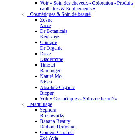
Voir « Soin des cheveux - Coloration - Produits
capillaires & Equipements »
Cosmétiques & Soin de beauté
Zeyna
Nuxe
Dr Botanicals
Kérastase
Clinique
Dr Organic
Dove
Diadermine
Timotei
Barnängen
Naturé Moi
Nivea
Absolute Organic
Biopur
Voir « Cosmétiques - Soins de beauté »
Maquillage
Sephora
Brushworks
Banana Beauty
Barbara Hofmann
Couleur Caramel
Zoë Ayla