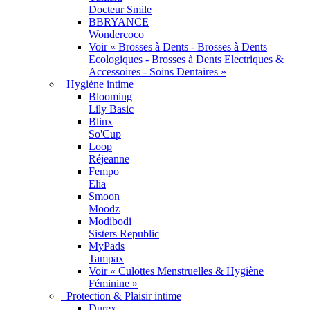
Docteur Smile
BBRYANCE
Wondercoco
Voir « Brosses à Dents - Brosses à Dents
Ecologiques - Brosses à Dents Electriques &
Accessoires - Soins Dentaires »
Hygiène intime
Blooming
Lily Basic
Blinx
So'Cup
Loop
Réjeanne
Fempo
Elia
Smoon
Moodz
Modibodi
Sisters Republic
MyPads
Tampax
Voir « Culottes Menstruelles & Hygiène
Féminine »
Protection & Plaisir intime
Durex