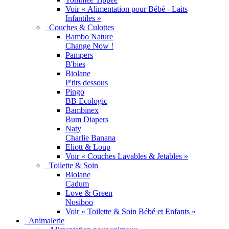
Voir « Alimentation pour Bébé - Laits
Infantiles »
Couches & Culottes
Bambo Nature
Change Now !
Pampers
B'bies
Biolane
P'tits dessous
Pingo
BB Ecologic
Bambinex
Bum Diapers
Naty
Charlie Banana
Eliott & Loup
Voir « Couches Lavables & Jetables »
Toilette & Soin
Biolane
Cadum
Love & Green
Nosiboo
Voir « Toilette & Soin Bébé et Enfants »
Animalerie