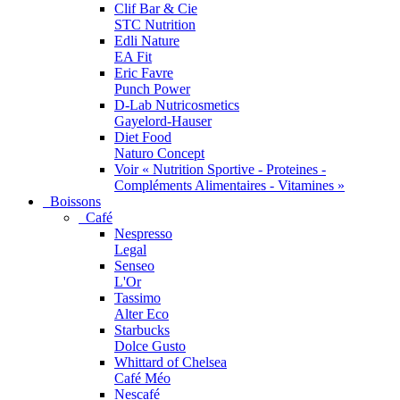
Clif Bar & Cie
STC Nutrition
Edli Nature
EA Fit
Eric Favre
Punch Power
D-Lab Nutricosmetics
Gayelord-Hauser
Diet Food
Naturo Concept
Voir « Nutrition Sportive - Proteines -
Compléments Alimentaires - Vitamines »
Boissons
Café
Nespresso
Legal
Senseo
L'Or
Tassimo
Alter Eco
Starbucks
Dolce Gusto
Whittard of Chelsea
Café Méo
Nescafé