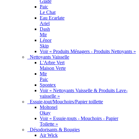
Glade
Paic
Le Chat
Eau Ecarlate
Ariel
Dash
Mir
Lénor
Skip
Voir « Produits Ménagers - Produits Nettoyants »
Nettoyants Vaisselle
L'Arbre Vert
Maison Verte
Mir
Paic
Spontex
Voir « Nettoyants Vaisselle & Produits Lave-
vaisselle »
Essuie-tout/Mouchoirs/Papier toillette
Moltonel
Okay
Voir « Essuie-touts - Mouchoirs - Papier
Toilette »
Désodorisants & Bougies
Air Wick