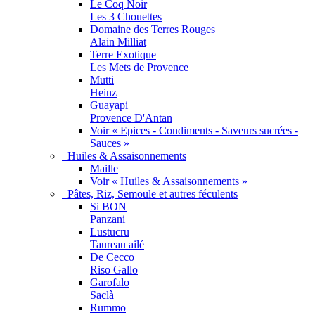
Le Coq Noir
Les 3 Chouettes
Domaine des Terres Rouges
Alain Milliat
Terre Exotique
Les Mets de Provence
Mutti
Heinz
Guayapi
Provence D'Antan
Voir « Epices - Condiments - Saveurs sucrées -
Sauces »
Huiles & Assaisonnements
Maille
Voir « Huiles & Assaisonnements »
Pâtes, Riz, Semoule et autres féculents
Si BON
Panzani
Lustucru
Taureau ailé
De Cecco
Riso Gallo
Garofalo
Saclà
Rummo