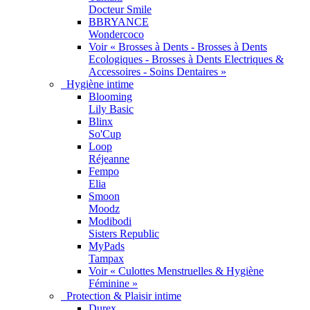
Docteur Smile
BBRYANCE
Wondercoco
Voir « Brosses à Dents - Brosses à Dents
Ecologiques - Brosses à Dents Electriques &
Accessoires - Soins Dentaires »
Hygiène intime
Blooming
Lily Basic
Blinx
So'Cup
Loop
Réjeanne
Fempo
Elia
Smoon
Moodz
Modibodi
Sisters Republic
MyPads
Tampax
Voir « Culottes Menstruelles & Hygiène
Féminine »
Protection & Plaisir intime
Durex