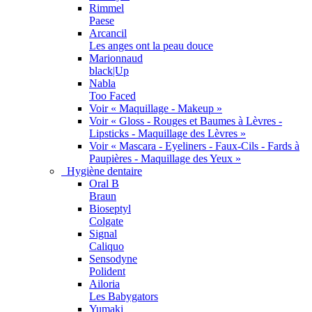
Rimmel
Paese
Arcancil
Les anges ont la peau douce
Marionnaud
black|Up
Nabla
Too Faced
Voir « Maquillage - Makeup »
Voir « Gloss - Rouges et Baumes à Lèvres -
Lipsticks - Maquillage des Lèvres »
Voir « Mascara - Eyeliners - Faux-Cils - Fards à
Paupières - Maquillage des Yeux »
Hygiène dentaire
Oral B
Braun
Bioseptyl
Colgate
Signal
Caliquo
Sensodyne
Polident
Ailoria
Les Babygators
Yumaki