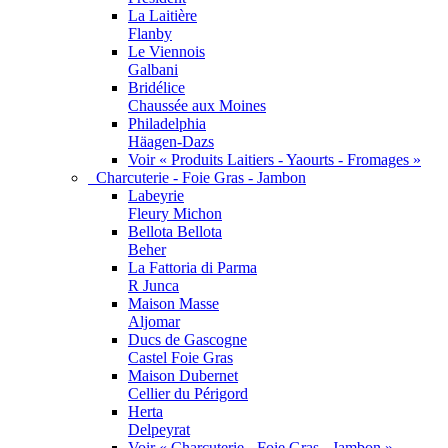
La Laitière
Flanby
Le Viennois
Galbani
Bridélice
Chaussée aux Moines
Philadelphia
Häagen-Dazs
Voir « Produits Laitiers - Yaourts - Fromages »
Charcuterie - Foie Gras - Jambon
Labeyrie
Fleury Michon
Bellota Bellota
Beher
La Fattoria di Parma
R Junca
Maison Masse
Aljomar
Ducs de Gascogne
Castel Foie Gras
Maison Dubernet
Cellier du Périgord
Herta
Delpeyrat
Voir « Charcuterie - Foie Gras - Jambon »