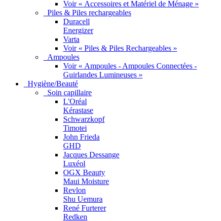
Voir « Accessoires et Matériel de Ménage »
Piles & Piles rechargeables
Duracell
Energizer
Varta
Voir « Piles & Piles Rechargeables »
Ampoules
Voir « Ampoules - Ampoules Connectées -
Guirlandes Lumineuses »
Hygiène/Beauté
Soin capillaire
L'Oréal
Kérastase
Schwarzkopf
Timotei
John Frieda
GHD
Jacques Dessange
Luxéol
OGX Beauty
Maui Moisture
Revlon
Shu Uemura
René Furterer
Redken