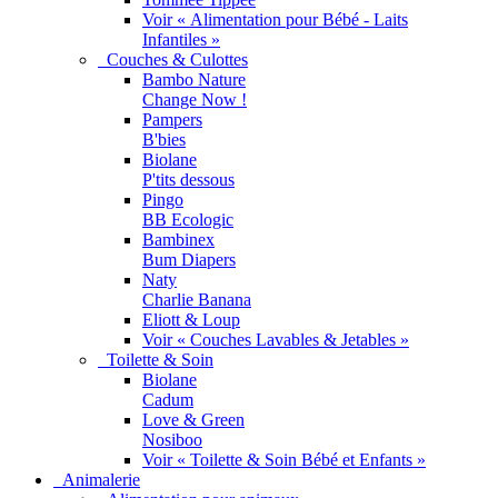
Voir « Alimentation pour Bébé - Laits
Infantiles »
Couches & Culottes
Bambo Nature
Change Now !
Pampers
B'bies
Biolane
P'tits dessous
Pingo
BB Ecologic
Bambinex
Bum Diapers
Naty
Charlie Banana
Eliott & Loup
Voir « Couches Lavables & Jetables »
Toilette & Soin
Biolane
Cadum
Love & Green
Nosiboo
Voir « Toilette & Soin Bébé et Enfants »
Animalerie