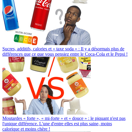
Sucres, additifs, calories et « taxe soda » : Il y a désormais plus de
différences que ce que vous pensiez entre le Coca-Cola et le Pepsi !
Moutardes « forte », « mi-forte » et « douce » : le piquant n'est pas
l'unique différence. L'une d'entre elles est plus saine, moins
calorique et moins chère !