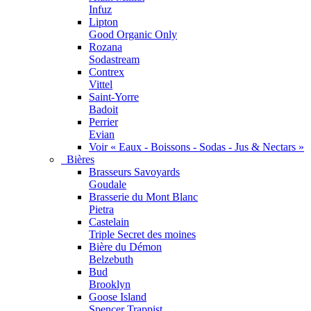
Infuz
Lipton
Good Organic Only
Rozana
Sodastream
Contrex
Vittel
Saint-Yorre
Badoit
Perrier
Evian
Voir « Eaux - Boissons - Sodas - Jus & Nectars »
Bières
Brasseurs Savoyards
Goudale
Brasserie du Mont Blanc
Pietra
Castelain
Triple Secret des moines
Bière du Démon
Belzebuth
Bud
Brooklyn
Goose Island
Spencer Trappist