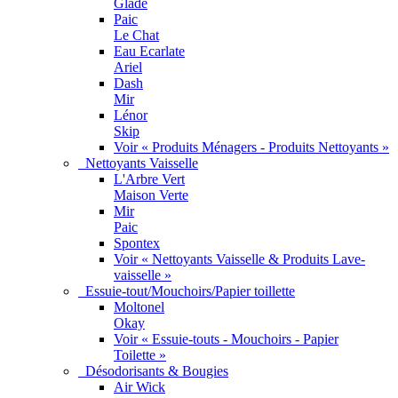
Glade
Paic
Le Chat
Eau Ecarlate
Ariel
Dash
Mir
Lénor
Skip
Voir « Produits Ménagers - Produits Nettoyants »
Nettoyants Vaisselle
L'Arbre Vert
Maison Verte
Mir
Paic
Spontex
Voir « Nettoyants Vaisselle & Produits Lave-
vaisselle »
Essuie-tout/Mouchoirs/Papier toillette
Moltonel
Okay
Voir « Essuie-touts - Mouchoirs - Papier
Toilette »
Désodorisants & Bougies
Air Wick