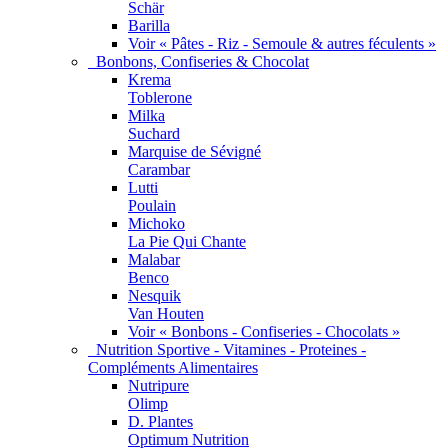
Schär
Barilla
Voir « Pâtes - Riz - Semoule & autres féculents »
Bonbons, Confiseries & Chocolat
Krema
Toblerone
Milka
Suchard
Marquise de Sévigné
Carambar
Lutti
Poulain
Michoko
La Pie Qui Chante
Malabar
Benco
Nesquik
Van Houten
Voir « Bonbons - Confiseries - Chocolats »
Nutrition Sportive - Vitamines - Proteines -
Compléments Alimentaires
Nutripure
Olimp
D. Plantes
Optimum Nutrition