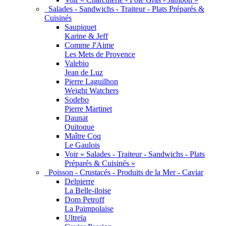
Salades - Sandwichs - Traiteur - Plats Préparés &
Cuisinés
Saupiquet
Karine & Jeff
Comme J'Aime
Les Mets de Provence
Valebio
Jean de Luz
Pierre Laguilhon
Weight Watchers
Sodebo
Pierre Martinet
Daunat
Quitoque
Maître Coq
Le Gaulois
Voir « Salades - Traiteur - Sandwichs - Plats
Préparés & Cuisinés »
Poisson - Crustacés - Produits de la Mer - Caviar
Delpierre
La Belle-iloise
Dom Petroff
La Paimpolaise
Ultreïa