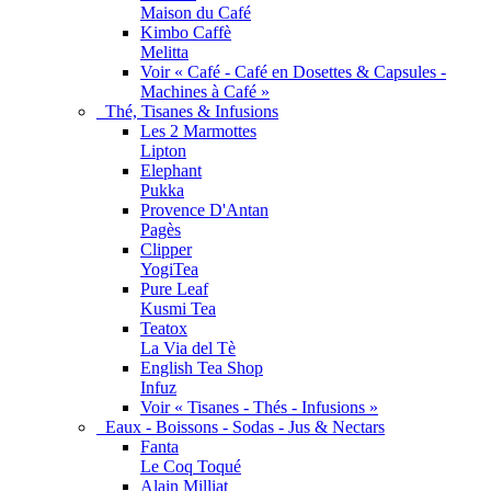
Maison du Café
Kimbo Caffè
Melitta
Voir « Café - Café en Dosettes & Capsules -
Machines à Café »
Thé, Tisanes & Infusions
Les 2 Marmottes
Lipton
Elephant
Pukka
Provence D'Antan
Pagès
Clipper
YogiTea
Pure Leaf
Kusmi Tea
Teatox
La Via del Tè
English Tea Shop
Infuz
Voir « Tisanes - Thés - Infusions »
Eaux - Boissons - Sodas - Jus & Nectars
Fanta
Le Coq Toqué
Alain Milliat