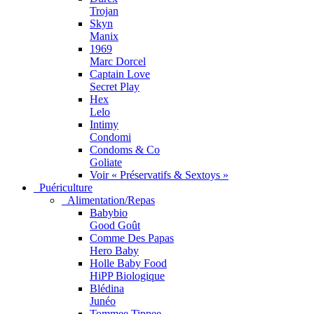
Trojan
Skyn
Manix
1969
Marc Dorcel
Captain Love
Secret Play
Hex
Lelo
Intimy
Condomi
Condoms & Co
Goliate
Voir « Préservatifs & Sextoys »
Puériculture
Alimentation/Repas
Babybio
Good Goût
Comme Des Papas
Hero Baby
Holle Baby Food
HiPP Biologique
Blédina
Junéo
Tommee Tippee