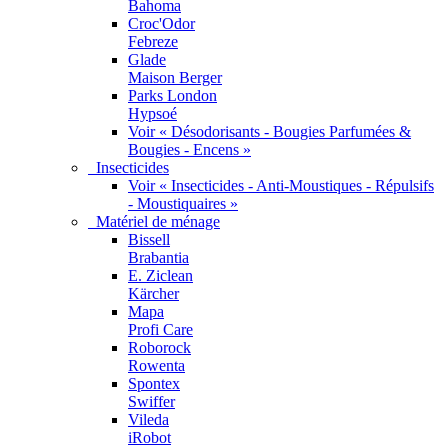
Bahoma
Croc'Odor
Febreze
Glade
Maison Berger
Parks London
Hypsoé
Voir « Désodorisants - Bougies Parfumées &
Bougies - Encens »
Insecticides
Voir « Insecticides - Anti-Moustiques - Répulsifs
- Moustiquaires »
Matériel de ménage
Bissell
Brabantia
E. Ziclean
Kärcher
Mapa
Profi Care
Roborock
Rowenta
Spontex
Swiffer
Vileda
iRobot