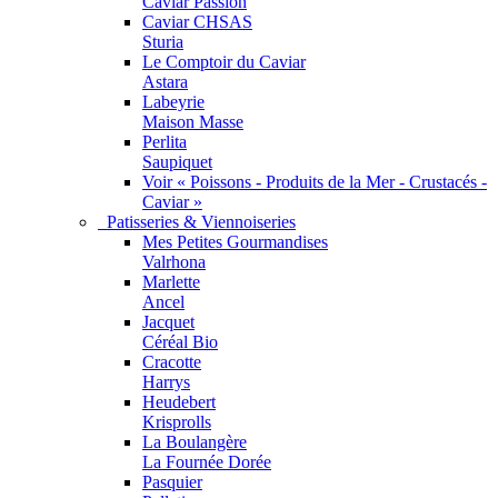
Caviar Passion
Caviar CHSAS
Sturia
Le Comptoir du Caviar
Astara
Labeyrie
Maison Masse
Perlita
Saupiquet
Voir « Poissons - Produits de la Mer - Crustacés -
Caviar »
Patisseries & Viennoiseries
Mes Petites Gourmandises
Valrhona
Marlette
Ancel
Jacquet
Céréal Bio
Cracotte
Harrys
Heudebert
Krisprolls
La Boulangère
La Fournée Dorée
Pasquier