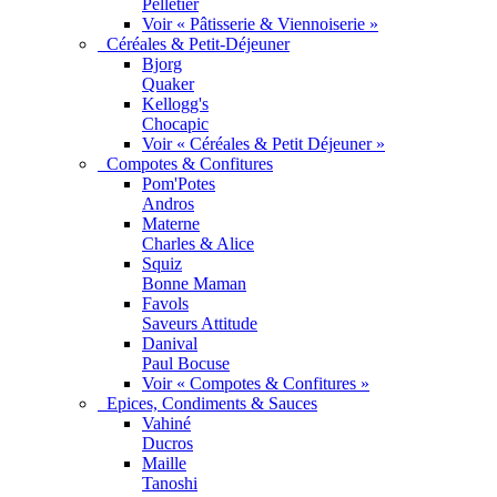
Pelletier
Voir « Pâtisserie & Viennoiserie »
Céréales & Petit-Déjeuner
Bjorg
Quaker
Kellogg's
Chocapic
Voir « Céréales & Petit Déjeuner »
Compotes & Confitures
Pom'Potes
Andros
Materne
Charles & Alice
Squiz
Bonne Maman
Favols
Saveurs Attitude
Danival
Paul Bocuse
Voir « Compotes & Confitures »
Epices, Condiments & Sauces
Vahiné
Ducros
Maille
Tanoshi