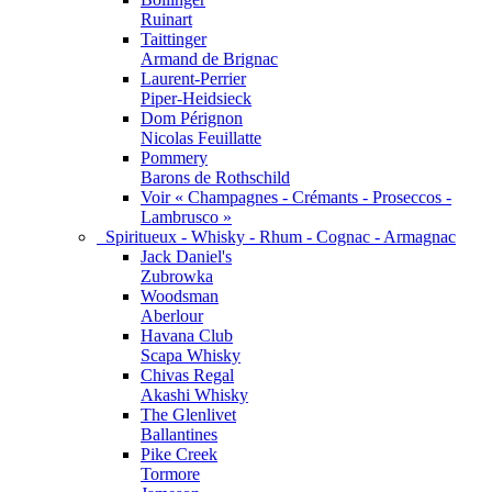
Ruinart
Taittinger
Armand de Brignac
Laurent-Perrier
Piper-Heidsieck
Dom Pérignon
Nicolas Feuillatte
Pommery
Barons de Rothschild
Voir « Champagnes - Crémants - Proseccos -
Lambrusco »
Spiritueux - Whisky - Rhum - Cognac - Armagnac
Jack Daniel's
Zubrowka
Woodsman
Aberlour
Havana Club
Scapa Whisky
Chivas Regal
Akashi Whisky
The Glenlivet
Ballantines
Pike Creek
Tormore