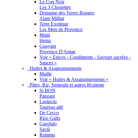
Le Coq Noir
Les 3 Chouettes
Domaine des Terres Rouges
Alain Milliat
Terre Exotique
Les Mets de Provence
Mutti
Heinz
Guayapi
Provence D'Antan
Voir « Epices - Condiments - Saveurs sucrées -
Sauces »
Huiles & Assaisonnements
Maille
Voir « Huiles & Assaisonnements »
Pâtes, Riz, Semoule et autres féculents
Si BON
Panzani
Lustucru
Taureau ailé
De Cecco
Riso Gallo
Garofalo
Saclà
Rummo