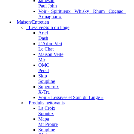
Jameson
Paul John
Voir « Spiritueux - Whisky - Rhum - Cognac -
Armagnac »
Maison/Entretien
Lessive/Soin du linge
Ariel
Dash
L'Arbre Vert
Le Chat
Maison Verte
Mir
OMO
Persil
Skip
Soupline
Supercroix
X-Tra
Voir « Lessives et Soin du Linge »
Produits nettoyants
La Croix
Spontex
Mapa
Mr Propre
Soupline