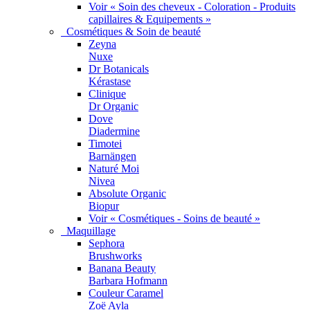
Voir « Soin des cheveux - Coloration - Produits
capillaires & Equipements »
Cosmétiques & Soin de beauté
Zeyna
Nuxe
Dr Botanicals
Kérastase
Clinique
Dr Organic
Dove
Diadermine
Timotei
Barnängen
Naturé Moi
Nivea
Absolute Organic
Biopur
Voir « Cosmétiques - Soins de beauté »
Maquillage
Sephora
Brushworks
Banana Beauty
Barbara Hofmann
Couleur Caramel
Zoë Ayla