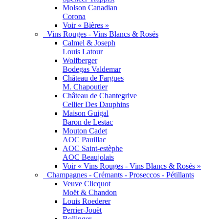
Molson Canadian
Corona
Voir « Bières »
Vins Rouges - Vins Blancs & Rosés
Calmel & Joseph
Louis Latour
Wolfberger
Bodegas Valdemar
Château de Fargues
M. Chapoutier
Château de Chantegrive
Cellier Des Dauphins
Maison Guigal
Baron de Lestac
Mouton Cadet
AOC Pauillac
AOC Saint-estèphe
AOC Beaujolais
Voir « Vins Rouges - Vins Blancs & Rosés »
Champagnes - Crémants - Proseccos - Pétillants
Veuve Clicquot
Moët & Chandon
Louis Roederer
Perrier-Jouët
Bollinger