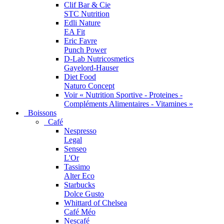
Clif Bar & Cie
STC Nutrition
Edli Nature
EA Fit
Eric Favre
Punch Power
D-Lab Nutricosmetics
Gayelord-Hauser
Diet Food
Naturo Concept
Voir « Nutrition Sportive - Proteines -
Compléments Alimentaires - Vitamines »
Boissons
Café
Nespresso
Legal
Senseo
L'Or
Tassimo
Alter Eco
Starbucks
Dolce Gusto
Whittard of Chelsea
Café Méo
Nescafé