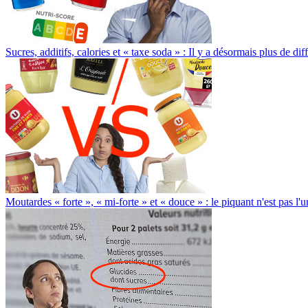
Sucres, additifs, calories et « taxe soda » : Il y a désormais plus de d
Moutardes « forte », « mi-forte » et « douce » : le piquant n'est pas l'