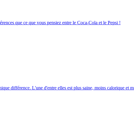
ifférences que ce que vous pensiez entre le Coca-Cola et le Pepsi !
unique différence. L'une d'entre elles est plus saine, moins calorique et m