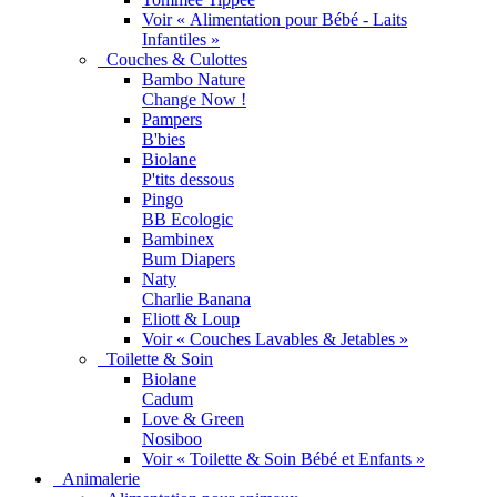
Voir « Alimentation pour Bébé - Laits
Infantiles »
Couches & Culottes
Bambo Nature
Change Now !
Pampers
B'bies
Biolane
P'tits dessous
Pingo
BB Ecologic
Bambinex
Bum Diapers
Naty
Charlie Banana
Eliott & Loup
Voir « Couches Lavables & Jetables »
Toilette & Soin
Biolane
Cadum
Love & Green
Nosiboo
Voir « Toilette & Soin Bébé et Enfants »
Animalerie