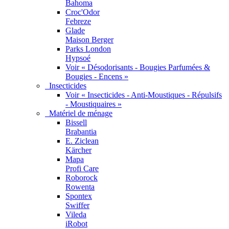
Bahoma
Croc'Odor
Febreze
Glade
Maison Berger
Parks London
Hypsoé
Voir « Désodorisants - Bougies Parfumées &
Bougies - Encens »
Insecticides
Voir « Insecticides - Anti-Moustiques - Répulsifs
- Moustiquaires »
Matériel de ménage
Bissell
Brabantia
E. Ziclean
Kärcher
Mapa
Profi Care
Roborock
Rowenta
Spontex
Swiffer
Vileda
iRobot