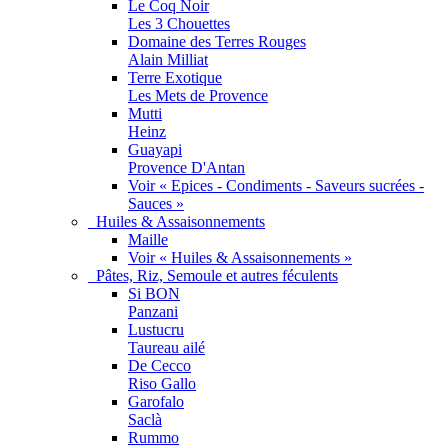
Le Coq Noir
Les 3 Chouettes
Domaine des Terres Rouges
Alain Milliat
Terre Exotique
Les Mets de Provence
Mutti
Heinz
Guayapi
Provence D'Antan
Voir « Epices - Condiments - Saveurs sucrées -
Sauces »
Huiles & Assaisonnements
Maille
Voir « Huiles & Assaisonnements »
Pâtes, Riz, Semoule et autres féculents
Si BON
Panzani
Lustucru
Taureau ailé
De Cecco
Riso Gallo
Garofalo
Saclà
Rummo