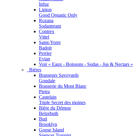
Infuz
Lipton
Good Organic Only
Rozana
Sodastream
Contrex
Vittel
Saint-Yorre
Badoit
Perrier
Evian
Voir « Eaux - Boissons - Sodas - Jus & Nectars »
Bières
Brasseurs Savoyards
Goudale
Brasserie du Mont Blanc
Pietra
Castelain
Triple Secret des moines
Bière du Démon
Belzebuth
Bud
Brooklyn
Goose Island
Spencer Trappist