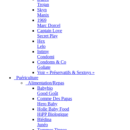
Trojan
Skyn
Manix
1969
Marc Dorcel
Captain Love
Secret Play
Hex
Lelo
Intimy
Condomi
Condoms & Co
Goliate
Voir « Préservatifs & Sextoys »
Puériculture
Alimentation/Repas
Babybio
Good Goût
Comme Des Papas
Hero Baby
Holle Baby Food
HiPP Biologique
Blédina
Junéo
Tommee Tippee