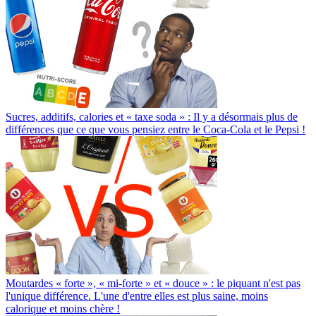
Sucres, additifs, calories et « taxe soda » : Il y a désormais plus de
différences que ce que vous pensiez entre le Coca-Cola et le Pepsi !
Moutardes « forte », « mi-forte » et « douce » : le piquant n'est pas
l'unique différence. L'une d'entre elles est plus saine, moins
calorique et moins chère !