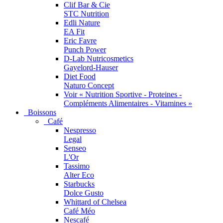
Clif Bar & Cie
STC Nutrition
Edli Nature
EA Fit
Eric Favre
Punch Power
D-Lab Nutricosmetics
Gayelord-Hauser
Diet Food
Naturo Concept
Voir « Nutrition Sportive - Proteines -
Compléments Alimentaires - Vitamines »
Boissons
Café
Nespresso
Legal
Senseo
L'Or
Tassimo
Alter Eco
Starbucks
Dolce Gusto
Whittard of Chelsea
Café Méo
Nescafé