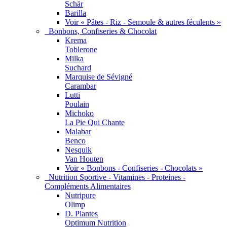
Schär
Barilla
Voir « Pâtes - Riz - Semoule & autres féculents »
Bonbons, Confiseries & Chocolat
Krema
Toblerone
Milka
Suchard
Marquise de Sévigné
Carambar
Lutti
Poulain
Michoko
La Pie Qui Chante
Malabar
Benco
Nesquik
Van Houten
Voir « Bonbons - Confiseries - Chocolats »
Nutrition Sportive - Vitamines - Proteines -
Compléments Alimentaires
Nutripure
Olimp
D. Plantes
Optimum Nutrition