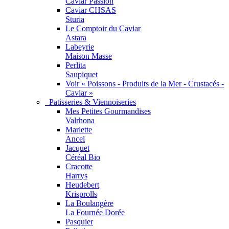
Caviar Passion
Caviar CHSAS
Sturia
Le Comptoir du Caviar
Astara
Labeyrie
Maison Masse
Perlita
Saupiquet
Voir « Poissons - Produits de la Mer - Crustacés -
Caviar »
Patisseries & Viennoiseries
Mes Petites Gourmandises
Valrhona
Marlette
Ancel
Jacquet
Céréal Bio
Cracotte
Harrys
Heudebert
Krisprolls
La Boulangère
La Fournée Dorée
Pasquier