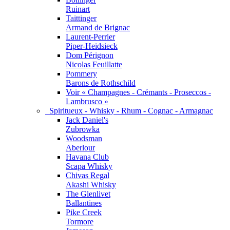
Ruinart
Taittinger
Armand de Brignac
Laurent-Perrier
Piper-Heidsieck
Dom Pérignon
Nicolas Feuillatte
Pommery
Barons de Rothschild
Voir « Champagnes - Crémants - Proseccos -
Lambrusco »
Spiritueux - Whisky - Rhum - Cognac - Armagnac
Jack Daniel's
Zubrowka
Woodsman
Aberlour
Havana Club
Scapa Whisky
Chivas Regal
Akashi Whisky
The Glenlivet
Ballantines
Pike Creek
Tormore