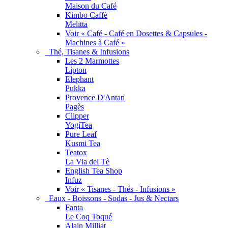
Maison du Café
Kimbo Caffè
Melitta
Voir « Café - Café en Dosettes & Capsules -
Machines à Café »
Thé, Tisanes & Infusions
Les 2 Marmottes
Lipton
Elephant
Pukka
Provence D'Antan
Pagès
Clipper
YogiTea
Pure Leaf
Kusmi Tea
Teatox
La Via del Tè
English Tea Shop
Infuz
Voir « Tisanes - Thés - Infusions »
Eaux - Boissons - Sodas - Jus & Nectars
Fanta
Le Coq Toqué
Alain Milliat