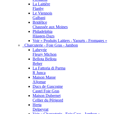
La Laitière
Flanby
Le Viennois
Galbani
Bridélice
Chaussée aux Moines
Philadelphia
Häagen-Dazs
Voir « Produits Laitiers - Yaourts - Fromages »
Charcuterie - Foie Gras - Jambon
Labeyrie
Fleury Michon
Bellota Bellota
Beher
La Fattoria di Parma
R Junca
Maison Masse
Aljomar
Ducs de Gascogne
Castel Foie Gras
Maison Dubernet
Cellier du Périgord
Herta
Delpeyrat
Voir « Charcuterie - Foie Gras - Jambon »