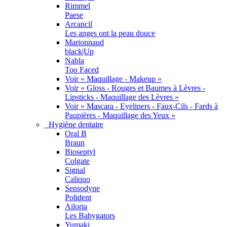
Rimmel
Paese
Arcancil
Les anges ont la peau douce
Marionnaud
black|Up
Nabla
Too Faced
Voir « Maquillage - Makeup »
Voir « Gloss - Rouges et Baumes à Lèvres -
Lipsticks - Maquillage des Lèvres »
Voir « Mascara - Eyeliners - Faux-Cils - Fards à
Paupières - Maquillage des Yeux »
Hygiène dentaire
Oral B
Braun
Bioseptyl
Colgate
Signal
Caliquo
Sensodyne
Polident
Ailoria
Les Babygators
Yumaki