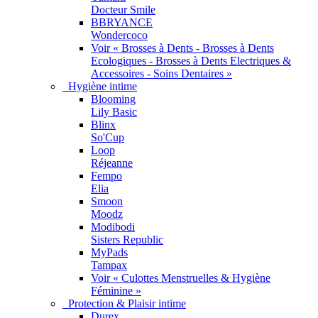
Docteur Smile
BBRYANCE
Wondercoco
Voir « Brosses à Dents - Brosses à Dents
Ecologiques - Brosses à Dents Electriques &
Accessoires - Soins Dentaires »
Hygiène intime
Blooming
Lily Basic
Blinx
So'Cup
Loop
Réjeanne
Fempo
Elia
Smoon
Moodz
Modibodi
Sisters Republic
MyPads
Tampax
Voir « Culottes Menstruelles & Hygiène
Féminine »
Protection & Plaisir intime
Durex