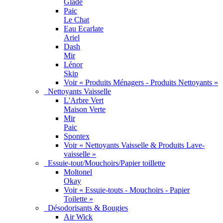
Glade
Paic
Le Chat
Eau Ecarlate
Ariel
Dash
Mir
Lénor
Skip
Voir « Produits Ménagers - Produits Nettoyants »
Nettoyants Vaisselle
L'Arbre Vert
Maison Verte
Mir
Paic
Spontex
Voir « Nettoyants Vaisselle & Produits Lave-
vaisselle »
Essuie-tout/Mouchoirs/Papier toillette
Moltonel
Okay
Voir « Essuie-touts - Mouchoirs - Papier
Toilette »
Désodorisants & Bougies
Air Wick