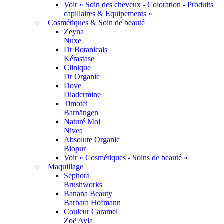
Voir « Soin des cheveux - Coloration - Produits
capillaires & Equipements »
Cosmétiques & Soin de beauté
Zeyna
Nuxe
Dr Botanicals
Kérastase
Clinique
Dr Organic
Dove
Diadermine
Timotei
Barnängen
Naturé Moi
Nivea
Absolute Organic
Biopur
Voir « Cosmétiques - Soins de beauté »
Maquillage
Sephora
Brushworks
Banana Beauty
Barbara Hofmann
Couleur Caramel
Zoë Ayla