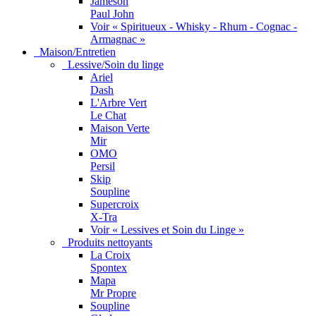
Jameson
Paul John
Voir « Spiritueux - Whisky - Rhum - Cognac -
Armagnac »
Maison/Entretien
Lessive/Soin du linge
Ariel
Dash
L'Arbre Vert
Le Chat
Maison Verte
Mir
OMO
Persil
Skip
Soupline
Supercroix
X-Tra
Voir « Lessives et Soin du Linge »
Produits nettoyants
La Croix
Spontex
Mapa
Mr Propre
Soupline