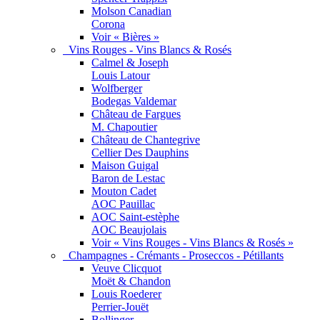
Molson Canadian
Corona
Voir « Bières »
Vins Rouges - Vins Blancs & Rosés
Calmel & Joseph
Louis Latour
Wolfberger
Bodegas Valdemar
Château de Fargues
M. Chapoutier
Château de Chantegrive
Cellier Des Dauphins
Maison Guigal
Baron de Lestac
Mouton Cadet
AOC Pauillac
AOC Saint-estèphe
AOC Beaujolais
Voir « Vins Rouges - Vins Blancs & Rosés »
Champagnes - Crémants - Proseccos - Pétillants
Veuve Clicquot
Moët & Chandon
Louis Roederer
Perrier-Jouët
Bollinger