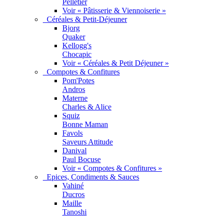
Pelletier
Voir « Pâtisserie & Viennoiserie »
Céréales & Petit-Déjeuner
Bjorg
Quaker
Kellogg's
Chocapic
Voir « Céréales & Petit Déjeuner »
Compotes & Confitures
Pom'Potes
Andros
Materne
Charles & Alice
Squiz
Bonne Maman
Favols
Saveurs Attitude
Danival
Paul Bocuse
Voir « Compotes & Confitures »
Epices, Condiments & Sauces
Vahiné
Ducros
Maille
Tanoshi