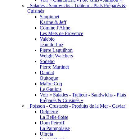
Salades - Sandwichs - Traiteur - Plats Préparés &
Cuisinés
Saupiquet
Karine & Jeff
Comme J'Aime
Les Mets de Provence
Valebio
Jean de Luz
Pierre Laguilhon
Weight Watchers
Sodebo
Pierre Martinet
Daunat
Quitoque
Maître Coq
Le Gaulois
Voir « Salades - Traiteur - Sandwichs - Plats
Préparés & Cuisinés »
Poisson - Crustacés - Produits de la Mer - Caviar
Delpierre
La Belle-iloise
Dom Petroff
La Paimpolaise
Ultreïa