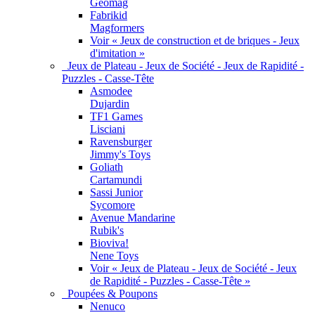
Geomag
Fabrikid
Magformers
Voir « Jeux de construction et de briques - Jeux
d'imitation »
Jeux de Plateau - Jeux de Société - Jeux de Rapidité -
Puzzles - Casse-Tête
Asmodee
Dujardin
TF1 Games
Lisciani
Ravensburger
Jimmy's Toys
Goliath
Cartamundi
Sassi Junior
Sycomore
Avenue Mandarine
Rubik's
Bioviva!
Nene Toys
Voir « Jeux de Plateau - Jeux de Société - Jeux
de Rapidité - Puzzles - Casse-Tête »
Poupées & Poupons
Nenuco