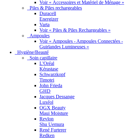
Voir « Accessoires et Matériel de Ménage »
Piles & Piles rechargeables
Duracell
Energizer
Varta
Voir « Piles & Piles Rechargeables »
Ampoules
Voir « Ampoules - Ampoules Connectées -
Guirlandes Lumineuses »
Hygiène/Beauté
Soin capillaire
L'Oréal
Kérastase
Schwarzkopf
Timotei
John Frieda
GHD
Jacques Dessange
Luxéol
OGX Beauty
Maui Moisture
Revlon
Shu Uemura
René Furterer
Redken