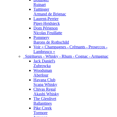
Ruinart
Taittinger
Armand de Brignac
Laurent-Perrier
Piper-Heidsieck
Dom Pérignon
Nicolas Feuillatte
Pommery
Barons de Rothschild
Voir « Champagnes - Crémants - Proseccos -
Lambrusco »
Spiritueux - Whisky - Rhum - Cognac - Armagnac
Jack Daniel's
Zubrowka
Woodsman
Aberlour
Havana Club
Scapa Whisky
Chivas Regal
Akashi Whisky
The Glenlivet
Ballantines
Pike Creek
Tormore