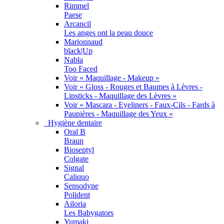
Rimmel
Paese
Arcancil
Les anges ont la peau douce
Marionnaud
black|Up
Nabla
Too Faced
Voir « Maquillage - Makeup »
Voir « Gloss - Rouges et Baumes à Lèvres -
Lipsticks - Maquillage des Lèvres »
Voir « Mascara - Eyeliners - Faux-Cils - Fards à
Paupières - Maquillage des Yeux »
Hygiène dentaire
Oral B
Braun
Bioseptyl
Colgate
Signal
Caliquo
Sensodyne
Polident
Ailoria
Les Babygators
Yumaki