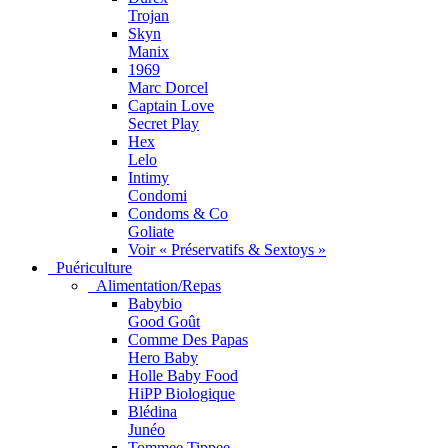
Trojan
Skyn
Manix
1969
Marc Dorcel
Captain Love
Secret Play
Hex
Lelo
Intimy
Condomi
Condoms & Co
Goliate
Voir « Préservatifs & Sextoys »
Puériculture
Alimentation/Repas
Babybio
Good Goût
Comme Des Papas
Hero Baby
Holle Baby Food
HiPP Biologique
Blédina
Junéo
Tommee Tippee