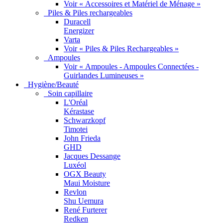
Voir « Accessoires et Matériel de Ménage »
Piles & Piles rechargeables
Duracell
Energizer
Varta
Voir « Piles & Piles Rechargeables »
Ampoules
Voir « Ampoules - Ampoules Connectées -
Guirlandes Lumineuses »
Hygiène/Beauté
Soin capillaire
L'Oréal
Kérastase
Schwarzkopf
Timotei
John Frieda
GHD
Jacques Dessange
Luxéol
OGX Beauty
Maui Moisture
Revlon
Shu Uemura
René Furterer
Redken