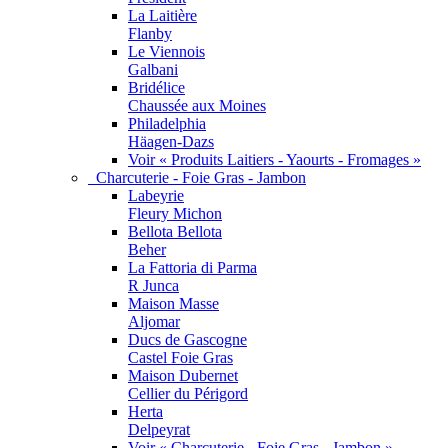
La Laitière
Flanby
Le Viennois
Galbani
Bridélice
Chaussée aux Moines
Philadelphia
Häagen-Dazs
Voir « Produits Laitiers - Yaourts - Fromages »
Charcuterie - Foie Gras - Jambon
Labeyrie
Fleury Michon
Bellota Bellota
Beher
La Fattoria di Parma
R Junca
Maison Masse
Aljomar
Ducs de Gascogne
Castel Foie Gras
Maison Dubernet
Cellier du Périgord
Herta
Delpeyrat
Voir « Charcuterie - Foie Gras - Jambon »