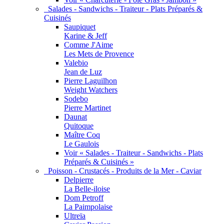
Salades - Sandwichs - Traiteur - Plats Préparés &
Cuisinés
Saupiquet
Karine & Jeff
Comme J'Aime
Les Mets de Provence
Valebio
Jean de Luz
Pierre Laguilhon
Weight Watchers
Sodebo
Pierre Martinet
Daunat
Quitoque
Maître Coq
Le Gaulois
Voir « Salades - Traiteur - Sandwichs - Plats
Préparés & Cuisinés »
Poisson - Crustacés - Produits de la Mer - Caviar
Delpierre
La Belle-iloise
Dom Petroff
La Paimpolaise
Ultreïa