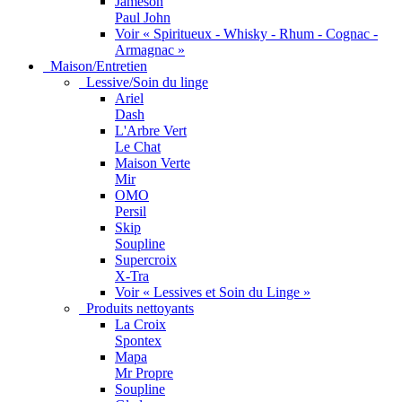
Jameson
Paul John
Voir « Spiritueux - Whisky - Rhum - Cognac -
Armagnac »
Maison/Entretien
Lessive/Soin du linge
Ariel
Dash
L'Arbre Vert
Le Chat
Maison Verte
Mir
OMO
Persil
Skip
Soupline
Supercroix
X-Tra
Voir « Lessives et Soin du Linge »
Produits nettoyants
La Croix
Spontex
Mapa
Mr Propre
Soupline