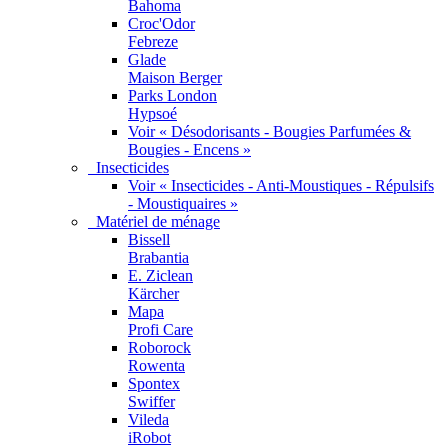
Bahoma
Croc'Odor
Febreze
Glade
Maison Berger
Parks London
Hypsoé
Voir « Désodorisants - Bougies Parfumées &
Bougies - Encens »
Insecticides
Voir « Insecticides - Anti-Moustiques - Répulsifs
- Moustiquaires »
Matériel de ménage
Bissell
Brabantia
E. Ziclean
Kärcher
Mapa
Profi Care
Roborock
Rowenta
Spontex
Swiffer
Vileda
iRobot