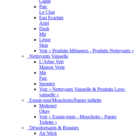
Glade
Paic
Le Chat
Eau Ecarlate
Ariel
Dash
Mir
Lénor
Skip
Voir « Produits Ménagers - Produits Nettoyants »
Nettoyants Vaisselle
L'Arbre Vert
Maison Verte
Mir
Paic
Spontex
Voir « Nettoyants Vaisselle & Produits Lave-
vaisselle »
Essuie-tout/Mouchoirs/Papier toillette
Moltonel
Okay
Voir « Essuie-touts - Mouchoirs - Papier
Toilette »
Désodorisants & Bougies
Air Wick