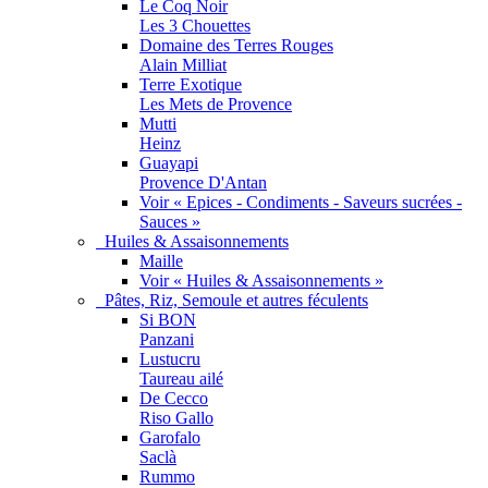
Le Coq Noir
Les 3 Chouettes
Domaine des Terres Rouges
Alain Milliat
Terre Exotique
Les Mets de Provence
Mutti
Heinz
Guayapi
Provence D'Antan
Voir « Epices - Condiments - Saveurs sucrées -
Sauces »
Huiles & Assaisonnements
Maille
Voir « Huiles & Assaisonnements »
Pâtes, Riz, Semoule et autres féculents
Si BON
Panzani
Lustucru
Taureau ailé
De Cecco
Riso Gallo
Garofalo
Saclà
Rummo