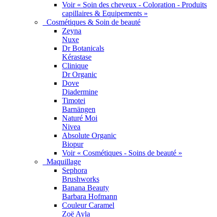
Voir « Soin des cheveux - Coloration - Produits
capillaires & Equipements »
Cosmétiques & Soin de beauté
Zeyna
Nuxe
Dr Botanicals
Kérastase
Clinique
Dr Organic
Dove
Diadermine
Timotei
Barnängen
Naturé Moi
Nivea
Absolute Organic
Biopur
Voir « Cosmétiques - Soins de beauté »
Maquillage
Sephora
Brushworks
Banana Beauty
Barbara Hofmann
Couleur Caramel
Zoë Ayla