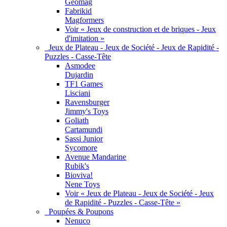
Geomag
Fabrikid
Magformers
Voir « Jeux de construction et de briques - Jeux
d'imitation »
Jeux de Plateau - Jeux de Société - Jeux de Rapidité -
Puzzles - Casse-Tête
Asmodee
Dujardin
TF1 Games
Lisciani
Ravensburger
Jimmy's Toys
Goliath
Cartamundi
Sassi Junior
Sycomore
Avenue Mandarine
Rubik's
Bioviva!
Nene Toys
Voir « Jeux de Plateau - Jeux de Société - Jeux
de Rapidité - Puzzles - Casse-Tête »
Poupées & Poupons
Nenuco