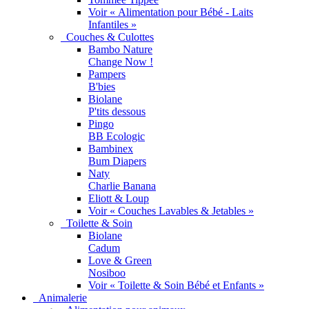
Voir « Alimentation pour Bébé - Laits
Infantiles »
Couches & Culottes
Bambo Nature
Change Now !
Pampers
B'bies
Biolane
P'tits dessous
Pingo
BB Ecologic
Bambinex
Bum Diapers
Naty
Charlie Banana
Eliott & Loup
Voir « Couches Lavables & Jetables »
Toilette & Soin
Biolane
Cadum
Love & Green
Nosiboo
Voir « Toilette & Soin Bébé et Enfants »
Animalerie