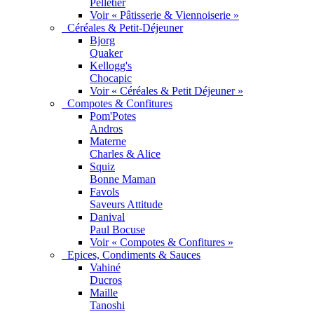
Pelletier
Voir « Pâtisserie & Viennoiserie »
Céréales & Petit-Déjeuner
Bjorg
Quaker
Kellogg's
Chocapic
Voir « Céréales & Petit Déjeuner »
Compotes & Confitures
Pom'Potes
Andros
Materne
Charles & Alice
Squiz
Bonne Maman
Favols
Saveurs Attitude
Danival
Paul Bocuse
Voir « Compotes & Confitures »
Epices, Condiments & Sauces
Vahiné
Ducros
Maille
Tanoshi