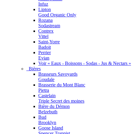
Infuz
Lipton
Good Organic Only
Rozana
Sodastream
Contrex
Vittel
Saint-Yorre
Badoit
Perrier
Evian
Voir « Eaux - Boissons - Sodas - Jus & Nectars »
Bières
Brasseurs Savoyards
Goudale
Brasserie du Mont Blanc
Pietra
Castelain
Triple Secret des moines
Bière du Démon
Belzebuth
Bud
Brooklyn
Goose Island
Spencer Trappist