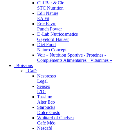
Clif Bar & Cie
STC Nutrition
Edli Nature
EA Fit
Eric Favre
Punch Power
D-Lab Nutricosmetics
Gayelord-Hauser
Diet Food
Naturo Concept
Voir « Nutrition Sportive - Proteines -
Compléments Alimentaires - Vitamines »
Boissons
Café
Nespresso
Legal
Senseo
L'Or
Tassimo
Alter Eco
Starbucks
Dolce Gusto
Whittard of Chelsea
Café Méo
Nescafé