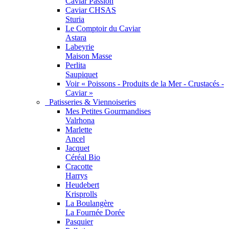
Caviar Passion
Caviar CHSAS
Sturia
Le Comptoir du Caviar
Astara
Labeyrie
Maison Masse
Perlita
Saupiquet
Voir « Poissons - Produits de la Mer - Crustacés -
Caviar »
Patisseries & Viennoiseries
Mes Petites Gourmandises
Valrhona
Marlette
Ancel
Jacquet
Céréal Bio
Cracotte
Harrys
Heudebert
Krisprolls
La Boulangère
La Fournée Dorée
Pasquier