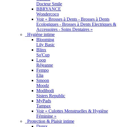
Docteur Smile
BBRYANCE
Wondercoco
Voir « Brosses à Dents - Brosses à Dents
Ecologiques - Brosses à Dents Electriques &
Accessoires - Soins Dentaires »
Hygiène intime
Blooming
Lily Basic
Blinx
So'Cup
Loop
Réjeanne
Fempo
Elia
Smoon
Moodz
Modibodi
Sisters Republic
MyPads
Tampax
Voir « Culottes Menstruelles & Hygiène
Féminine »
Protection & Plaisir intime
Durex