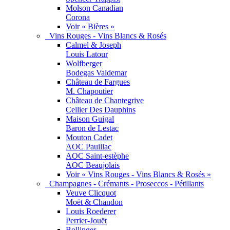
Molson Canadian
Corona
Voir « Bières »
Vins Rouges - Vins Blancs & Rosés
Calmel & Joseph
Louis Latour
Wolfberger
Bodegas Valdemar
Château de Fargues
M. Chapoutier
Château de Chantegrive
Cellier Des Dauphins
Maison Guigal
Baron de Lestac
Mouton Cadet
AOC Pauillac
AOC Saint-estèphe
AOC Beaujolais
Voir « Vins Rouges - Vins Blancs & Rosés »
Champagnes - Crémants - Proseccos - Pétillants
Veuve Clicquot
Moët & Chandon
Louis Roederer
Perrier-Jouët
Bollinger