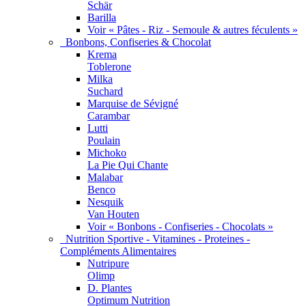
Schär
Barilla
Voir « Pâtes - Riz - Semoule & autres féculents »
Bonbons, Confiseries & Chocolat
Krema
Toblerone
Milka
Suchard
Marquise de Sévigné
Carambar
Lutti
Poulain
Michoko
La Pie Qui Chante
Malabar
Benco
Nesquik
Van Houten
Voir « Bonbons - Confiseries - Chocolats »
Nutrition Sportive - Vitamines - Proteines -
Compléments Alimentaires
Nutripure
Olimp
D. Plantes
Optimum Nutrition