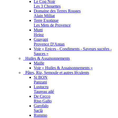
Le Coq Noir
Les 3 Chouettes
Domaine des Terres Rouges
Alain Milliat
Terre Exotique
Les Mets de Provence
Mutti
Heinz
Guayapi
Provence D'Antan
Voir « Epices - Condiments - Saveurs sucrées -
Sauces »
Huiles & Assaisonnements
Maille
Voir « Huiles & Assaisonnements »
Pâtes, Riz, Semoule et autres féculents
Si BON
Panzani
Lustucru
Taureau ailé
De Cecco
Riso Gallo
Garofalo
Saclà
Rummo