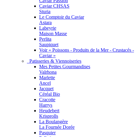
Caviar Passion
Caviar CHSAS
Sturia
Le Comptoir du Caviar
Astara
Labeyrie
Maison Masse
Perlita
Saupiquet
Voir « Poissons - Produits de la Mer - Crustacés -
Caviar »
Patisseries & Viennoiseries
Mes Petites Gourmandises
Valrhona
Marlette
Ancel
Jacquet
Céréal Bio
Cracotte
Harrys
Heudebert
Krisprolls
La Boulangère
La Fournée Dorée
Pasquier