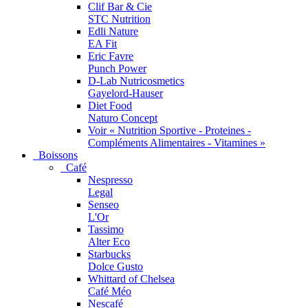
Clif Bar & Cie
STC Nutrition
Edli Nature
EA Fit
Eric Favre
Punch Power
D-Lab Nutricosmetics
Gayelord-Hauser
Diet Food
Naturo Concept
Voir « Nutrition Sportive - Proteines -
Compléments Alimentaires - Vitamines »
Boissons
Café
Nespresso
Legal
Senseo
L'Or
Tassimo
Alter Eco
Starbucks
Dolce Gusto
Whittard of Chelsea
Café Méo
Nescafé