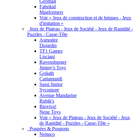
Geomag
Fabrikid
Magformers
Voir « Jeux de construction et de briques - Jeux
d'imitation »
Jeux de Plateau - Jeux de Société - Jeux de Rapidité -
Puzzles - Casse-Tête
Asmodee
Dujardin
TF1 Games
Lisciani
Ravensburger
Jimmy's Toys
Goliath
Cartamundi
Sassi Junior
Sycomore
Avenue Mandarine
Rubik's
Bioviva!
Nene Toys
Voir « Jeux de Plateau - Jeux de Société - Jeux
de Rapidité - Puzzles - Casse-Tête »
Poupées & Poupons
Nenuco