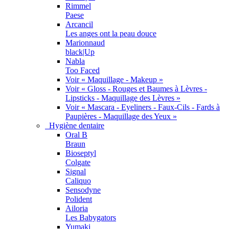
Rimmel
Paese
Arcancil
Les anges ont la peau douce
Marionnaud
black|Up
Nabla
Too Faced
Voir « Maquillage - Makeup »
Voir « Gloss - Rouges et Baumes à Lèvres -
Lipsticks - Maquillage des Lèvres »
Voir « Mascara - Eyeliners - Faux-Cils - Fards à
Paupières - Maquillage des Yeux »
Hygiène dentaire
Oral B
Braun
Bioseptyl
Colgate
Signal
Caliquo
Sensodyne
Polident
Ailoria
Les Babygators
Yumaki