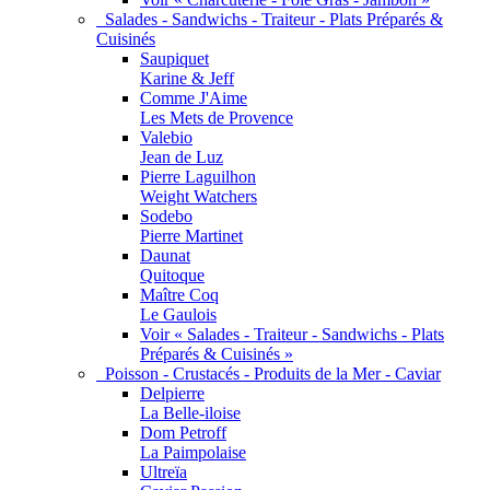
Salades - Sandwichs - Traiteur - Plats Préparés &
Cuisinés
Saupiquet
Karine & Jeff
Comme J'Aime
Les Mets de Provence
Valebio
Jean de Luz
Pierre Laguilhon
Weight Watchers
Sodebo
Pierre Martinet
Daunat
Quitoque
Maître Coq
Le Gaulois
Voir « Salades - Traiteur - Sandwichs - Plats
Préparés & Cuisinés »
Poisson - Crustacés - Produits de la Mer - Caviar
Delpierre
La Belle-iloise
Dom Petroff
La Paimpolaise
Ultreïa