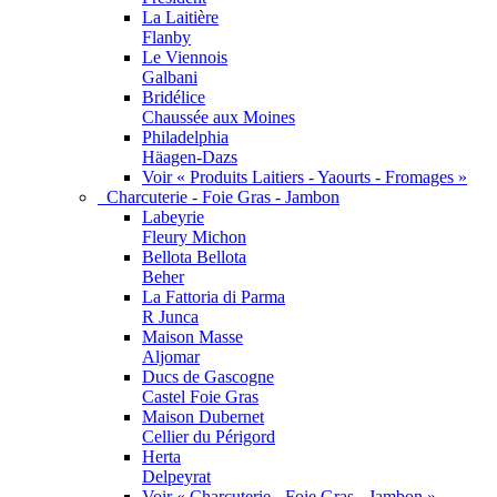
La Laitière
Flanby
Le Viennois
Galbani
Bridélice
Chaussée aux Moines
Philadelphia
Häagen-Dazs
Voir « Produits Laitiers - Yaourts - Fromages »
Charcuterie - Foie Gras - Jambon
Labeyrie
Fleury Michon
Bellota Bellota
Beher
La Fattoria di Parma
R Junca
Maison Masse
Aljomar
Ducs de Gascogne
Castel Foie Gras
Maison Dubernet
Cellier du Périgord
Herta
Delpeyrat
Voir « Charcuterie - Foie Gras - Jambon »