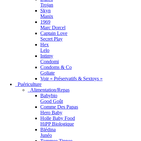
Trojan
Skyn
Manix
1969
Marc Dorcel
Captain Love
Secret Play
Hex
Lelo
Intimy
Condomi
Condoms & Co
Goliate
Voir « Préservatifs & Sextoys »
Puériculture
Alimentation/Repas
Babybio
Good Goût
Comme Des Papas
Hero Baby
Holle Baby Food
HiPP Biologique
Blédina
Junéo
Tommee Tippee