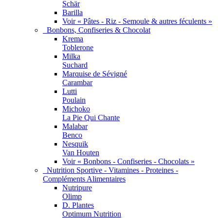
Schär
Barilla
Voir « Pâtes - Riz - Semoule & autres féculents »
Bonbons, Confiseries & Chocolat
Krema
Toblerone
Milka
Suchard
Marquise de Sévigné
Carambar
Lutti
Poulain
Michoko
La Pie Qui Chante
Malabar
Benco
Nesquik
Van Houten
Voir « Bonbons - Confiseries - Chocolats »
Nutrition Sportive - Vitamines - Proteines -
Compléments Alimentaires
Nutripure
Olimp
D. Plantes
Optimum Nutrition