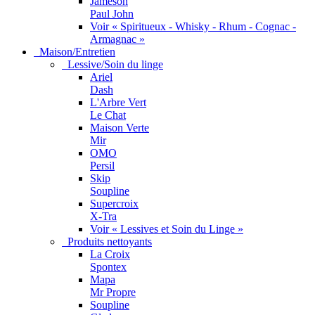
Jameson
Paul John
Voir « Spiritueux - Whisky - Rhum - Cognac -
Armagnac »
Maison/Entretien
Lessive/Soin du linge
Ariel
Dash
L'Arbre Vert
Le Chat
Maison Verte
Mir
OMO
Persil
Skip
Soupline
Supercroix
X-Tra
Voir « Lessives et Soin du Linge »
Produits nettoyants
La Croix
Spontex
Mapa
Mr Propre
Soupline