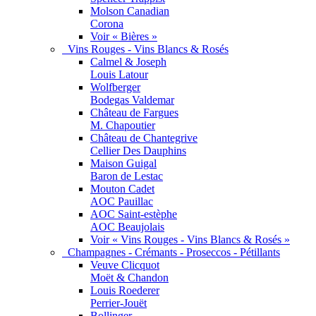
Molson Canadian
Corona
Voir « Bières »
Vins Rouges - Vins Blancs & Rosés
Calmel & Joseph
Louis Latour
Wolfberger
Bodegas Valdemar
Château de Fargues
M. Chapoutier
Château de Chantegrive
Cellier Des Dauphins
Maison Guigal
Baron de Lestac
Mouton Cadet
AOC Pauillac
AOC Saint-estèphe
AOC Beaujolais
Voir « Vins Rouges - Vins Blancs & Rosés »
Champagnes - Crémants - Proseccos - Pétillants
Veuve Clicquot
Moët & Chandon
Louis Roederer
Perrier-Jouët
Bollinger