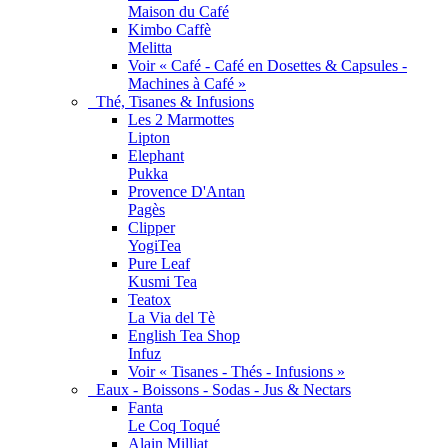
Maison du Café
Kimbo Caffè
Melitta
Voir « Café - Café en Dosettes & Capsules -
Machines à Café »
Thé, Tisanes & Infusions
Les 2 Marmottes
Lipton
Elephant
Pukka
Provence D'Antan
Pagès
Clipper
YogiTea
Pure Leaf
Kusmi Tea
Teatox
La Via del Tè
English Tea Shop
Infuz
Voir « Tisanes - Thés - Infusions »
Eaux - Boissons - Sodas - Jus & Nectars
Fanta
Le Coq Toqué
Alain Milliat