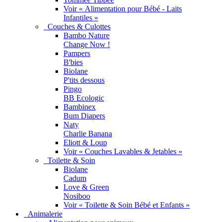
Voir « Alimentation pour Bébé - Laits
Infantiles »
Couches & Culottes
Bambo Nature
Change Now !
Pampers
B'bies
Biolane
P'tits dessous
Pingo
BB Ecologic
Bambinex
Bum Diapers
Naty
Charlie Banana
Eliott & Loup
Voir « Couches Lavables & Jetables »
Toilette & Soin
Biolane
Cadum
Love & Green
Nosiboo
Voir « Toilette & Soin Bébé et Enfants »
Animalerie