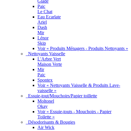
Glade
Paic
Le Chat
Eau Ecarlate
Ariel
Dash
Mir
Lénor
Skip
Voir « Produits Ménagers - Produits Nettoyants »
Nettoyants Vaisselle
L'Arbre Vert
Maison Verte
Mir
Paic
Spontex
Voir « Nettoyants Vaisselle & Produits Lave-
vaisselle »
Essuie-tout/Mouchoirs/Papier toillette
Moltonel
Okay
Voir « Essuie-touts - Mouchoirs - Papier
Toilette »
Désodorisants & Bougies
Air Wick