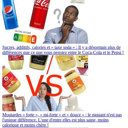
Sucres, additifs, calories et « taxe soda » : Il y a désormais plus de
différences que ce que vous pensiez entre le Coca-Cola et le Pepsi !
Moutardes « forte », « mi-forte » et « douce » : le piquant n'est pas
l'unique différence. L'une d'entre elles est plus saine, moins
calorique et moins chère !