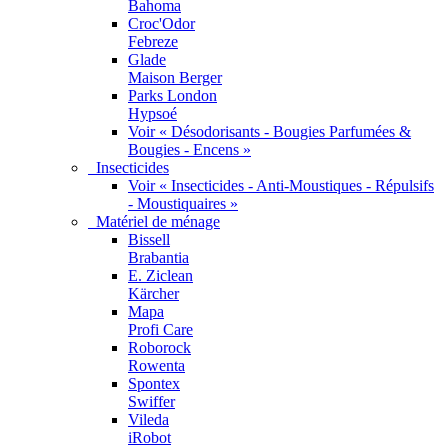
Bahoma
Croc'Odor
Febreze
Glade
Maison Berger
Parks London
Hypsoé
Voir « Désodorisants - Bougies Parfumées &
Bougies - Encens »
Insecticides
Voir « Insecticides - Anti-Moustiques - Répulsifs
- Moustiquaires »
Matériel de ménage
Bissell
Brabantia
E. Ziclean
Kärcher
Mapa
Profi Care
Roborock
Rowenta
Spontex
Swiffer
Vileda
iRobot