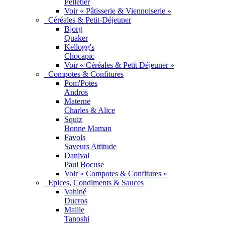
Pelletier
Voir « Pâtisserie & Viennoiserie »
Céréales & Petit-Déjeuner
Bjorg
Quaker
Kellogg's
Chocapic
Voir « Céréales & Petit Déjeuner »
Compotes & Confitures
Pom'Potes
Andros
Materne
Charles & Alice
Squiz
Bonne Maman
Favols
Saveurs Attitude
Danival
Paul Bocuse
Voir « Compotes & Confitures »
Epices, Condiments & Sauces
Vahiné
Ducros
Maille
Tanoshi