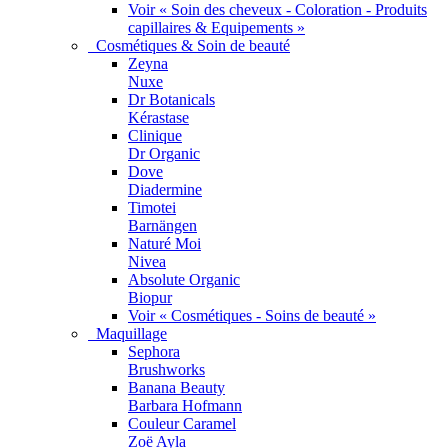
Voir « Soin des cheveux - Coloration - Produits
capillaires & Equipements »
Cosmétiques & Soin de beauté
Zeyna
Nuxe
Dr Botanicals
Kérastase
Clinique
Dr Organic
Dove
Diadermine
Timotei
Barnängen
Naturé Moi
Nivea
Absolute Organic
Biopur
Voir « Cosmétiques - Soins de beauté »
Maquillage
Sephora
Brushworks
Banana Beauty
Barbara Hofmann
Couleur Caramel
Zoë Ayla