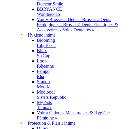
Docteur Smile
BBRYANCE
Wondercoco
Voir « Brosses à Dents - Brosses à Dents
Ecologiques - Brosses à Dents Electriques &
Accessoires - Soins Dentaires »
Hygiène intime
Blooming
Lily Basic
Blinx
So'Cup
Loop
Réjeanne
Fempo
Elia
Smoon
Moodz
Modibodi
Sisters Republic
MyPads
Tampax
Voir « Culottes Menstruelles & Hygiène
Féminine »
Protection & Plaisir intime
Durex