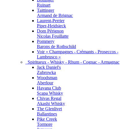
Ruinart
Taittinger
Armand de Brignac
Laurent-Perrier
Piper-Heidsieck
Dom Pérignon
Nicolas Feuillatte
Pommery
Barons de Rothschild
Voir « Champagnes - Crémants - Proseccos -
Lambrusco »
Spiritueux - Whisky - Rhum - Cognac - Armagnac
Jack Daniel's
Zubrowka
Woodsman
Aberlour
Havana Club
Scapa Whisky
Chivas Regal
Akashi Whisky
The Glenlivet
Ballantines
Pike Creek
Tormore