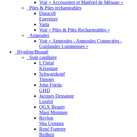
Voir « Accessoires et Matériel de Ménage »
Piles & Piles rechargeables
Duracell
Energizer
Varta
Voir « Piles & Piles Rechargeables »
Ampoules
Voir « Ampoules - Ampoules Connectées -
Guirlandes Lumineuses »
Hygiène/Beauté
Soin capillaire
L'Oréal
Kérastase
Schwarzkopf
Timotei
John Frieda
GHD
Jacques Dessange
Luxéol
OGX Beauty
Maui Moisture
Revlon
Shu Uemura
René Furterer
Redken