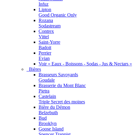
Infuz
Lipton
Good Organic Only
Rozana
Sodastream
Contrex
Vittel
Saint-Yorre
Badoit
Perrier
Evian
Voir « Eaux - Boissons - Sodas - Jus & Nectars »
Bières
Brasseurs Savoyards
Goudale
Brasserie du Mont Blanc
Pietra
Castelain
Triple Secret des moines
Bière du Démon
Belzebuth
Bud
Brooklyn
Goose Island
Spencer Trappist