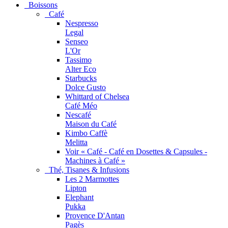
Boissons
Café
Nespresso
Legal
Senseo
L'Or
Tassimo
Alter Eco
Starbucks
Dolce Gusto
Whittard of Chelsea
Café Méo
Nescafé
Maison du Café
Kimbo Caffè
Melitta
Voir « Café - Café en Dosettes & Capsules -
Machines à Café »
Thé, Tisanes & Infusions
Les 2 Marmottes
Lipton
Elephant
Pukka
Provence D'Antan
Pagès