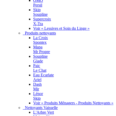
OMO
Persil
Skip
Soupline
Supercroix
X-Tra
Voir « Lessives et Soin du Linge »
Produits nettoyants
La Croix
Spontex
Mapa
Mr Propre
Soupline
Glade
Paic
Le Chat
Eau Ecarlate
Ariel
Dash
Mir
Lénor
Skip
Voir « Produits Ménagers - Produits Nettoyants »
Nettoyants Vaisselle
L'Arbre Vert