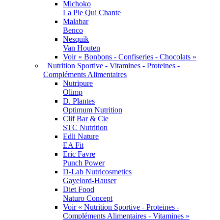
Michoko
La Pie Qui Chante
Malabar
Benco
Nesquik
Van Houten
Voir « Bonbons - Confiseries - Chocolats »
Nutrition Sportive - Vitamines - Proteines -
Compléments Alimentaires
Nutripure
Olimp
D. Plantes
Optimum Nutrition
Clif Bar & Cie
STC Nutrition
Edli Nature
EA Fit
Eric Favre
Punch Power
D-Lab Nutricosmetics
Gayelord-Hauser
Diet Food
Naturo Concept
Voir « Nutrition Sportive - Proteines -
Compléments Alimentaires - Vitamines »