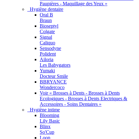
Paupières - Maquillage des Yeux »
Hygiène dentaire
Oral B
Braun
Bioseptyl
Colgate
Signal
Caliquo
Sensodyne
Polident
Ailoria
Les Babygators
Yumaki
Docteur Smile
BBRYANCE
Wondercoco
Voir « Brosses à Dents - Brosses à Dents
Ecologiques - Brosses à Dents Electriques &
Accessoires - Soins Dentaires »
Hygiène intime
Blooming
Lily Basic
Blinx
So'Cup
Loop