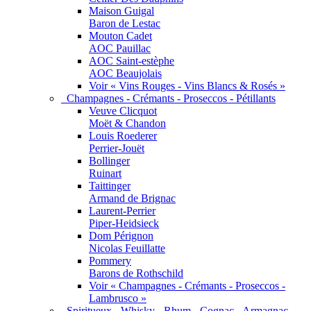
Maison Guigal
Baron de Lestac
Mouton Cadet
AOC Pauillac
AOC Saint-estèphe
AOC Beaujolais
Voir « Vins Rouges - Vins Blancs & Rosés »
Champagnes - Crémants - Proseccos - Pétillants
Veuve Clicquot
Moët & Chandon
Louis Roederer
Perrier-Jouët
Bollinger
Ruinart
Taittinger
Armand de Brignac
Laurent-Perrier
Piper-Heidsieck
Dom Pérignon
Nicolas Feuillatte
Pommery
Barons de Rothschild
Voir « Champagnes - Crémants - Proseccos -
Lambrusco »
Spiritueux - Whisky - Rhum - Cognac - Armagnac