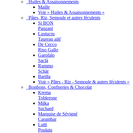
Huiles & Assaisonnements
Maille
Voir « Huiles & Assaisonnements »
Pâtes, Riz, Semoule et autres féculents
Si BON
Panzani
Lustucru
Taureau ailé
De Cecco
Riso Gallo
Garofalo
Saclà
Rummo
Schär
Barilla
Voir « Pâtes - Riz - Semoule & autres féculents »
Bonbons, Confiseries & Chocolat
Krema
Toblerone
Milka
Suchard
Marquise de Sévigné
Carambar
Lutti
Poulain