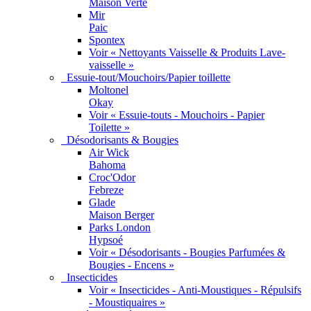
Maison Verte
Mir
Paic
Spontex
Voir « Nettoyants Vaisselle & Produits Lave-
vaisselle »
Essuie-tout/Mouchoirs/Papier toillette
Moltonel
Okay
Voir « Essuie-touts - Mouchoirs - Papier
Toilette »
Désodorisants & Bougies
Air Wick
Bahoma
Croc'Odor
Febreze
Glade
Maison Berger
Parks London
Hypsoé
Voir « Désodorisants - Bougies Parfumées &
Bougies - Encens »
Insecticides
Voir « Insecticides - Anti-Moustiques - Répulsifs
- Moustiquaires »