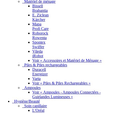
Matériel de ménage
Bissell
Brabantia
E. Ziclean
Kärcher
Mapa
Profi Care
Roborock
Rowenta
Spontex
Swiffer
Vileda
iRobot
Voir « Accessoires et Matériel de Ménage »
Piles & Piles rechargeables
Duracell
Energizer
Varta
Voir « Piles & Piles Rechargeables »
Ampoules
Voir « Ampoules - Ampoules Connectées -
Guirlandes Lumineuses »
Hygiène/Beauté
Soin capillaire
L'Oréal