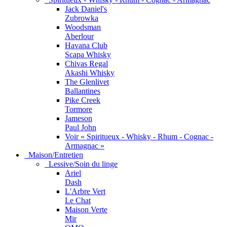
Jack Daniel's
Zubrowka
Woodsman
Aberlour
Havana Club
Scapa Whisky
Chivas Regal
Akashi Whisky
The Glenlivet
Ballantines
Pike Creek
Tormore
Jameson
Paul John
Voir « Spiritueux - Whisky - Rhum - Cognac -
Armagnac »
Maison/Entretien
Lessive/Soin du linge
Ariel
Dash
L'Arbre Vert
Le Chat
Maison Verte
Mir