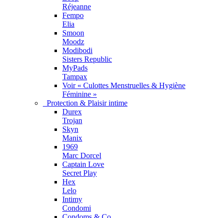
Réjeanne
Fempo
Elia
Smoon
Moodz
Modibodi
Sisters Republic
MyPads
Tampax
Voir « Culottes Menstruelles & Hygiène
Féminine »
Protection & Plaisir intime
Durex
Trojan
Skyn
Manix
1969
Marc Dorcel
Captain Love
Secret Play
Hex
Lelo
Intimy
Condomi
Condoms & Co