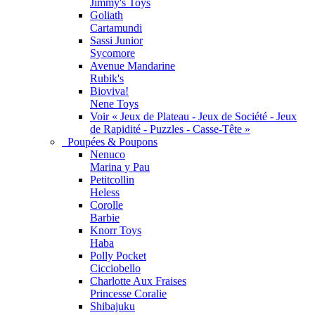
Jimmy's Toys
Goliath
Cartamundi
Sassi Junior
Sycomore
Avenue Mandarine
Rubik's
Bioviva!
Nene Toys
Voir « Jeux de Plateau - Jeux de Société - Jeux
de Rapidité - Puzzles - Casse-Tête »
Poupées & Poupons
Nenuco
Marina y Pau
Petitcollin
Heless
Corolle
Barbie
Knorr Toys
Haba
Polly Pocket
Cicciobello
Charlotte Aux Fraises
Princesse Coralie
Shibajuku