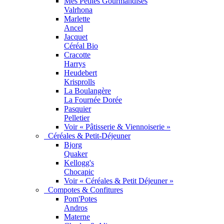
Mes Petites Gourmandises
Valrhona
Marlette
Ancel
Jacquet
Céréal Bio
Cracotte
Harrys
Heudebert
Krisprolls
La Boulangère
La Fournée Dorée
Pasquier
Pelletier
Voir « Pâtisserie & Viennoiserie »
Céréales & Petit-Déjeuner
Bjorg
Quaker
Kellogg's
Chocapic
Voir « Céréales & Petit Déjeuner »
Compotes & Confitures
Pom'Potes
Andros
Materne