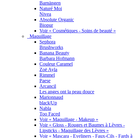
Barnängen
Naturé Moi
Nivea
Absolute Organic
Biopur
Voir « Cosmétiques - Soins de beauté »
Maquillage
Sephora
Brushworks
Banana Beauty
Barbara Hofmann
Couleur Caramel
Zoë Ayla
Rimmel
Paese
Arcancil
Les anges ont la peau douce
Marionnaud
black|Up
Nabla
Too Faced
Voir « Maquillage - Makeup »
Voir « Gloss - Rouges et Baumes à Lèvres -
Lipsticks - Maquillage des Lèvres »
Voir « Mascara - Eyeliners - Faux-Cils - Fards à