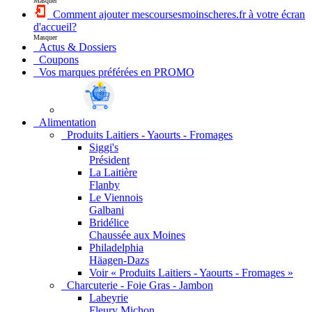
Masquer
Comment ajouter mescoursesmoinscheres.fr à votre écran
d'accueil?
Masquer
Actus & Dossiers
Coupons
Vos marques préférées en PROMO
Alimentation
Produits Laitiers - Yaourts - Fromages
Siggi's
Président
La Laitière
Flanby
Le Viennois
Galbani
Bridélice
Chaussée aux Moines
Philadelphia
Häagen-Dazs
Voir « Produits Laitiers - Yaourts - Fromages »
Charcuterie - Foie Gras - Jambon
Labeyrie
Fleury Michon