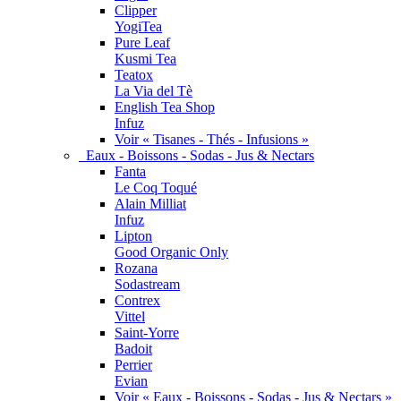
Clipper
YogiTea
Pure Leaf
Kusmi Tea
Teatox
La Via del Tè
English Tea Shop
Infuz
Voir « Tisanes - Thés - Infusions »
Eaux - Boissons - Sodas - Jus & Nectars
Fanta
Le Coq Toqué
Alain Milliat
Infuz
Lipton
Good Organic Only
Rozana
Sodastream
Contrex
Vittel
Saint-Yorre
Badoit
Perrier
Evian
Voir « Eaux - Boissons - Sodas - Jus & Nectars »