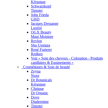
Kérastase
Schwarzkopf
Timotei
John Frieda
GHD
Jacques Dessange
Luxéol
OGX Beauty
Maui Moisture
Revlon
Shu Uemura
René Furterer
Redken
Voir « Soin des cheveux - Coloration - Produits
capillaires & Equipements »
Cosmétiques & Soin de beauté
Zeyna
Nuxe
Dr Botanicals
Kérastase
Clinique
Dr Organic
Dove
Diadermine
Timotei