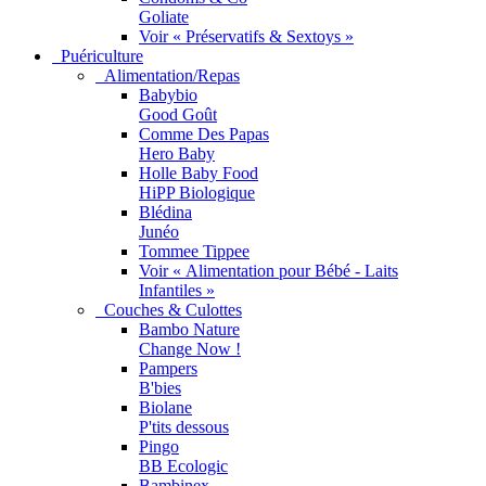
Goliate
Voir « Préservatifs & Sextoys »
Puériculture
Alimentation/Repas
Babybio
Good Goût
Comme Des Papas
Hero Baby
Holle Baby Food
HiPP Biologique
Blédina
Junéo
Tommee Tippee
Voir « Alimentation pour Bébé - Laits
Infantiles »
Couches & Culottes
Bambo Nature
Change Now !
Pampers
B'bies
Biolane
P'tits dessous
Pingo
BB Ecologic
Bambinex