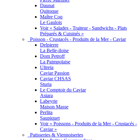
Daunat
Quitoque
Maître Coq
Le Gaulois
Voir « Salades - Traiteur - Sandwichs - Plats
Préparés & Cuisinés »
Poisson - Crustacés - Produits de la Mer - Caviar
Delpierre
La Belle-iloise
Dom Petroff
La Paimpolaise
Ultreïa
Caviar Passion
Caviar CHSAS
Sturia
Le Comptoir du Caviar
Astara
Labeyrie
Maison Masse
Perlita
Saupiquet
Voir « Poissons - Produits de la Mer - Crustacés -
Caviar »
Patisseries & Viennoiseries