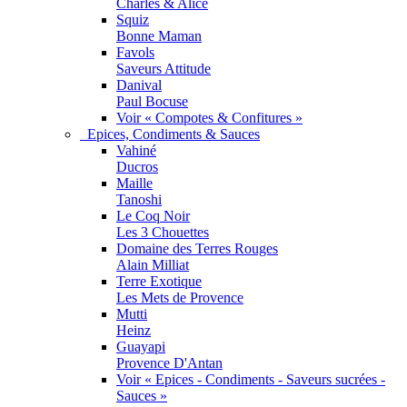
Charles & Alice
Squiz
Bonne Maman
Favols
Saveurs Attitude
Danival
Paul Bocuse
Voir « Compotes & Confitures »
Epices, Condiments & Sauces
Vahiné
Ducros
Maille
Tanoshi
Le Coq Noir
Les 3 Chouettes
Domaine des Terres Rouges
Alain Milliat
Terre Exotique
Les Mets de Provence
Mutti
Heinz
Guayapi
Provence D'Antan
Voir « Epices - Condiments - Saveurs sucrées -
Sauces »