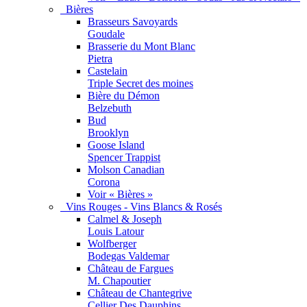
Bières
Brasseurs Savoyards
Goudale
Brasserie du Mont Blanc
Pietra
Castelain
Triple Secret des moines
Bière du Démon
Belzebuth
Bud
Brooklyn
Goose Island
Spencer Trappist
Molson Canadian
Corona
Voir « Bières »
Vins Rouges - Vins Blancs & Rosés
Calmel & Joseph
Louis Latour
Wolfberger
Bodegas Valdemar
Château de Fargues
M. Chapoutier
Château de Chantegrive
Cellier Des Dauphins