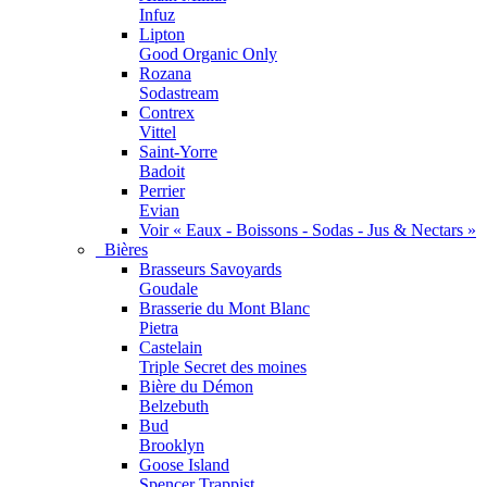
Infuz
Lipton
Good Organic Only
Rozana
Sodastream
Contrex
Vittel
Saint-Yorre
Badoit
Perrier
Evian
Voir « Eaux - Boissons - Sodas - Jus & Nectars »
Bières
Brasseurs Savoyards
Goudale
Brasserie du Mont Blanc
Pietra
Castelain
Triple Secret des moines
Bière du Démon
Belzebuth
Bud
Brooklyn
Goose Island
Spencer Trappist