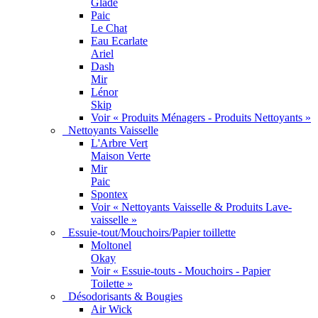
Glade
Paic
Le Chat
Eau Ecarlate
Ariel
Dash
Mir
Lénor
Skip
Voir « Produits Ménagers - Produits Nettoyants »
Nettoyants Vaisselle
L'Arbre Vert
Maison Verte
Mir
Paic
Spontex
Voir « Nettoyants Vaisselle & Produits Lave-
vaisselle »
Essuie-tout/Mouchoirs/Papier toillette
Moltonel
Okay
Voir « Essuie-touts - Mouchoirs - Papier
Toilette »
Désodorisants & Bougies
Air Wick