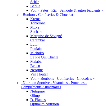
Schär
Barilla
Voir « Pâtes - Riz - Semoule & autres féculents »
Bonbons, Confiseries & Chocolat
Krema
Toblerone
Milka
Suchard
Marquise de Sévigné
Carambar
Lutti
Poulain
Michoko
La Pie Qui Chante
Malabar
Benco
Nesquik
Van Houten
Voir « Bonbons - Confiseries - Chocolats »
Nutrition Sportive - Vitamines - Proteines -
Compléments Alimentaires
Nutripure
Olimp
D. Plantes
Optimum Nutrition