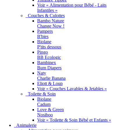
Voir « Alimentation pour Bébé - Laits
Infantiles »
Couches & Culottes
Bambo Nature
Change Now !
Pampers
B'bies
Biolane
P'tits dessous
Pingo
BB Ecologic
Bambinex
Bum Diapers
Naty
Charlie Banana
Eliott & Loup
Voir « Couches Lavables & Jetables »
Toilette & Soin
Biolane
Cadum
Love & Green
Nosiboo
Voir « Toilette & Soin Bébé et Enfants »
Animalerie