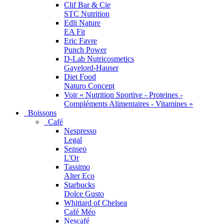
Clif Bar & Cie
STC Nutrition
Edli Nature
EA Fit
Eric Favre
Punch Power
D-Lab Nutricosmetics
Gayelord-Hauser
Diet Food
Naturo Concept
Voir « Nutrition Sportive - Proteines -
Compléments Alimentaires - Vitamines »
Boissons
Café
Nespresso
Legal
Senseo
L'Or
Tassimo
Alter Eco
Starbucks
Dolce Gusto
Whittard of Chelsea
Café Méo
Nescafé