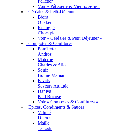
Pelletier
Voir « Pâtisserie & Viennoiserie »
Céréales & Petit-Déjeuner
Bjorg
Quaker
Kellogg's
Chocapic
Voir « Céréales & Petit Déjeuner »
Compotes & Confitures
Pom'Potes
Andros
Materne
Charles & Alice
Squiz
Bonne Maman
Favols
Saveurs Attitude
Danival
Paul Bocuse
Voir « Compotes & Confitures »
Epices, Condiments & Sauces
Vahiné
Ducros
Maille
Tanoshi