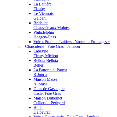
La Laitière
Flanby
Le Viennois
Galbani
Bridélice
Chaussée aux Moines
Philadelphia
Häagen-Dazs
Voir « Produits Laitiers - Yaourts - Fromages »
Charcuterie - Foie Gras - Jambon
Labeyrie
Fleury Michon
Bellota Bellota
Beher
La Fattoria di Parma
R Junca
Maison Masse
Aljomar
Ducs de Gascogne
Castel Foie Gras
Maison Dubernet
Cellier du Périgord
Herta
Delpeyrat
Voir « Charcuterie - Foie Gras - Jambon »