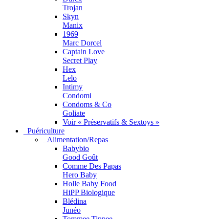
Trojan
Skyn
Manix
1969
Marc Dorcel
Captain Love
Secret Play
Hex
Lelo
Intimy
Condomi
Condoms & Co
Goliate
Voir « Préservatifs & Sextoys »
Puériculture
Alimentation/Repas
Babybio
Good Goût
Comme Des Papas
Hero Baby
Holle Baby Food
HiPP Biologique
Blédina
Junéo
Tommee Tippee