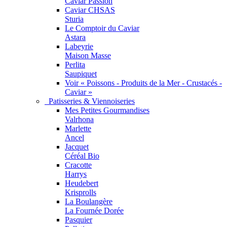
Caviar Passion
Caviar CHSAS
Sturia
Le Comptoir du Caviar
Astara
Labeyrie
Maison Masse
Perlita
Saupiquet
Voir « Poissons - Produits de la Mer - Crustacés -
Caviar »
Patisseries & Viennoiseries
Mes Petites Gourmandises
Valrhona
Marlette
Ancel
Jacquet
Céréal Bio
Cracotte
Harrys
Heudebert
Krisprolls
La Boulangère
La Fournée Dorée
Pasquier