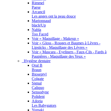
Rimmel
Paese
Arcancil
Les anges ont la peau douce
Marionnaud
black|Up
Nabla
Too Faced
Voir « Maquillage - Makeup »
Voir « Gloss - Rouges et Baumes à Lèvres -
Lipsticks - Maquillage des Lèvres »
Voir « Mascara - Eyeliners - Faux-Cils - Fards à
Paupières - Maquillage des Yeux »
Hygiène dentaire
Oral B
Braun
Bioseptyl
Colgate
Signal
Caliquo
Sensodyne
Polident
Ailoria
Les Babygators
Yumaki