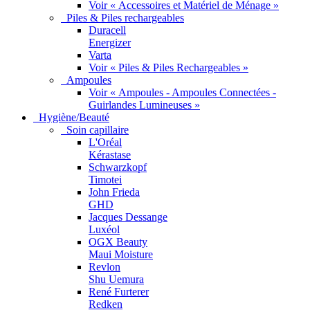
Voir « Accessoires et Matériel de Ménage »
Piles & Piles rechargeables
Duracell
Energizer
Varta
Voir « Piles & Piles Rechargeables »
Ampoules
Voir « Ampoules - Ampoules Connectées -
Guirlandes Lumineuses »
Hygiène/Beauté
Soin capillaire
L'Oréal
Kérastase
Schwarzkopf
Timotei
John Frieda
GHD
Jacques Dessange
Luxéol
OGX Beauty
Maui Moisture
Revlon
Shu Uemura
René Furterer
Redken