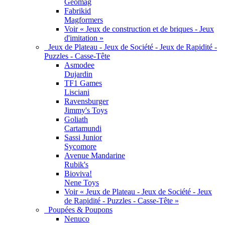
Geomag
Fabrikid
Magformers
Voir « Jeux de construction et de briques - Jeux
d'imitation »
Jeux de Plateau - Jeux de Société - Jeux de Rapidité -
Puzzles - Casse-Tête
Asmodee
Dujardin
TF1 Games
Lisciani
Ravensburger
Jimmy's Toys
Goliath
Cartamundi
Sassi Junior
Sycomore
Avenue Mandarine
Rubik's
Bioviva!
Nene Toys
Voir « Jeux de Plateau - Jeux de Société - Jeux
de Rapidité - Puzzles - Casse-Tête »
Poupées & Poupons
Nenuco