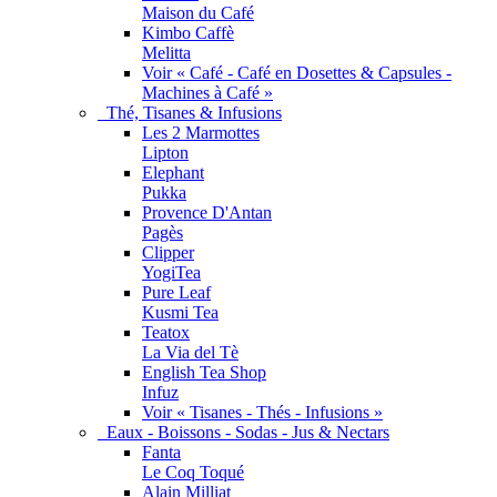
Maison du Café
Kimbo Caffè
Melitta
Voir « Café - Café en Dosettes & Capsules -
Machines à Café »
Thé, Tisanes & Infusions
Les 2 Marmottes
Lipton
Elephant
Pukka
Provence D'Antan
Pagès
Clipper
YogiTea
Pure Leaf
Kusmi Tea
Teatox
La Via del Tè
English Tea Shop
Infuz
Voir « Tisanes - Thés - Infusions »
Eaux - Boissons - Sodas - Jus & Nectars
Fanta
Le Coq Toqué
Alain Milliat