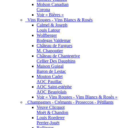
Molson Canadian
Corona
Voir « Bières »
Vins Rouges - Vins Blancs & Rosés
Calmel & Joseph
Louis Latour
Wolfberger
Bodegas Valdemar
Château de Fargues
M. Chapoutier
Château de Chantegrive
Cellier Des Dauphins
Maison Guigal
Baron de Lestac
Mouton Cadet
AOC Pauillac
AOC Saint-estèphe
AOC Beaujolais
Voir « Vins Rouges - Vins Blancs & Rosés »
Champagnes - Crémants - Proseccos - Pétillants
Veuve Clicquot
Moët & Chandon
Louis Roederer
Perrier-Jouët
Bollinger