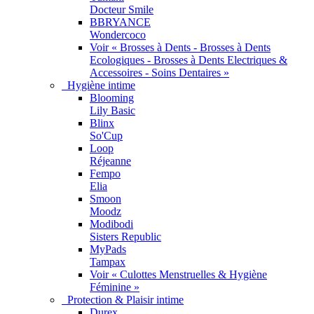
Docteur Smile
BBRYANCE
Wondercoco
Voir « Brosses à Dents - Brosses à Dents
Ecologiques - Brosses à Dents Electriques &
Accessoires - Soins Dentaires »
Hygiène intime
Blooming
Lily Basic
Blinx
So'Cup
Loop
Réjeanne
Fempo
Elia
Smoon
Moodz
Modibodi
Sisters Republic
MyPads
Tampax
Voir « Culottes Menstruelles & Hygiène
Féminine »
Protection & Plaisir intime
Durex