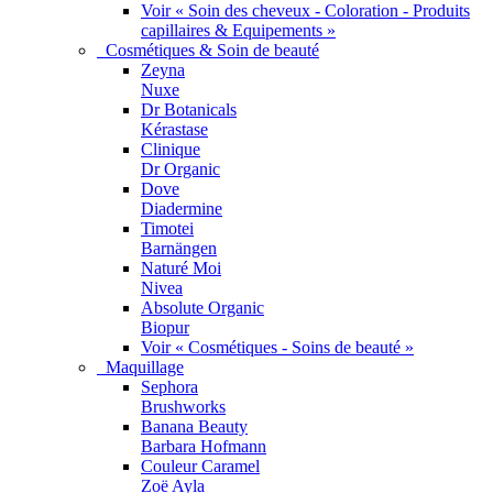
Voir « Soin des cheveux - Coloration - Produits
capillaires & Equipements »
Cosmétiques & Soin de beauté
Zeyna
Nuxe
Dr Botanicals
Kérastase
Clinique
Dr Organic
Dove
Diadermine
Timotei
Barnängen
Naturé Moi
Nivea
Absolute Organic
Biopur
Voir « Cosmétiques - Soins de beauté »
Maquillage
Sephora
Brushworks
Banana Beauty
Barbara Hofmann
Couleur Caramel
Zoë Ayla