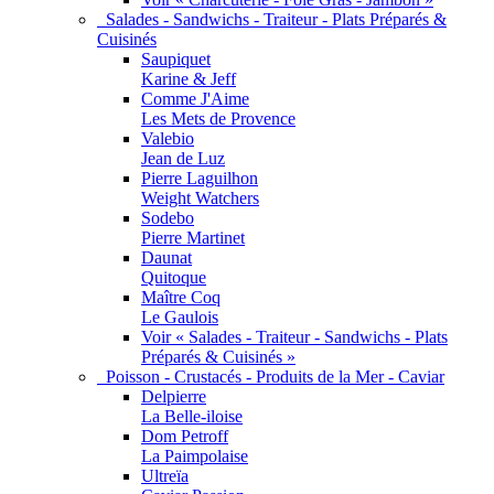
Salades - Sandwichs - Traiteur - Plats Préparés &
Cuisinés
Saupiquet
Karine & Jeff
Comme J'Aime
Les Mets de Provence
Valebio
Jean de Luz
Pierre Laguilhon
Weight Watchers
Sodebo
Pierre Martinet
Daunat
Quitoque
Maître Coq
Le Gaulois
Voir « Salades - Traiteur - Sandwichs - Plats
Préparés & Cuisinés »
Poisson - Crustacés - Produits de la Mer - Caviar
Delpierre
La Belle-iloise
Dom Petroff
La Paimpolaise
Ultreïa