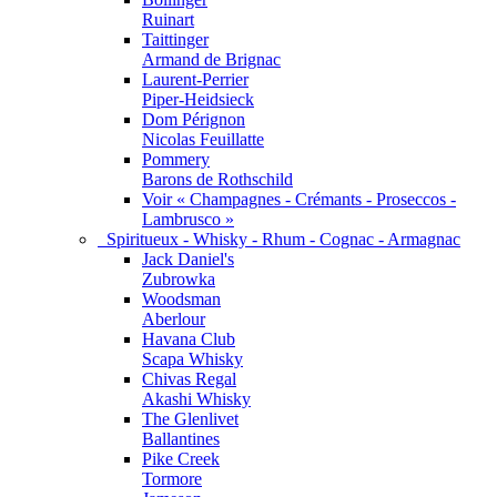
Ruinart
Taittinger
Armand de Brignac
Laurent-Perrier
Piper-Heidsieck
Dom Pérignon
Nicolas Feuillatte
Pommery
Barons de Rothschild
Voir « Champagnes - Crémants - Proseccos -
Lambrusco »
Spiritueux - Whisky - Rhum - Cognac - Armagnac
Jack Daniel's
Zubrowka
Woodsman
Aberlour
Havana Club
Scapa Whisky
Chivas Regal
Akashi Whisky
The Glenlivet
Ballantines
Pike Creek
Tormore