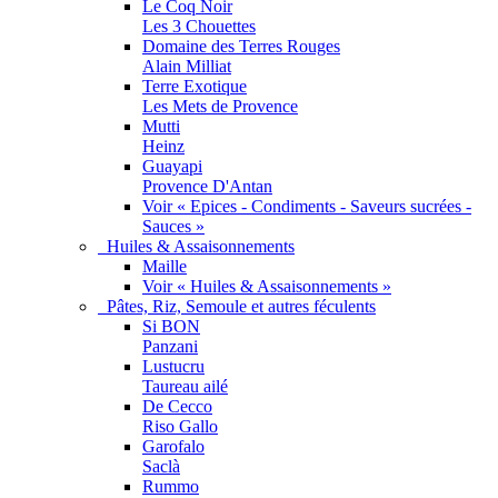
Le Coq Noir
Les 3 Chouettes
Domaine des Terres Rouges
Alain Milliat
Terre Exotique
Les Mets de Provence
Mutti
Heinz
Guayapi
Provence D'Antan
Voir « Epices - Condiments - Saveurs sucrées -
Sauces »
Huiles & Assaisonnements
Maille
Voir « Huiles & Assaisonnements »
Pâtes, Riz, Semoule et autres féculents
Si BON
Panzani
Lustucru
Taureau ailé
De Cecco
Riso Gallo
Garofalo
Saclà
Rummo