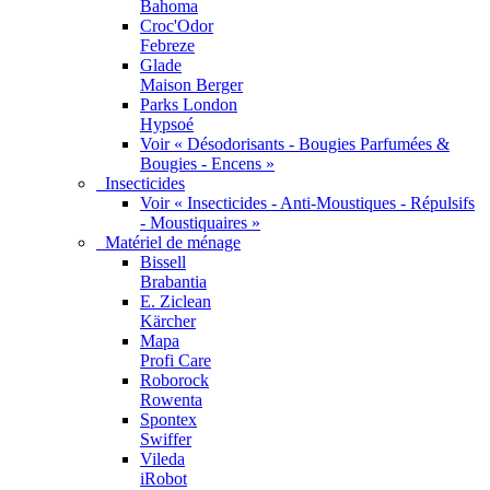
Bahoma
Croc'Odor
Febreze
Glade
Maison Berger
Parks London
Hypsoé
Voir « Désodorisants - Bougies Parfumées &
Bougies - Encens »
Insecticides
Voir « Insecticides - Anti-Moustiques - Répulsifs
- Moustiquaires »
Matériel de ménage
Bissell
Brabantia
E. Ziclean
Kärcher
Mapa
Profi Care
Roborock
Rowenta
Spontex
Swiffer
Vileda
iRobot