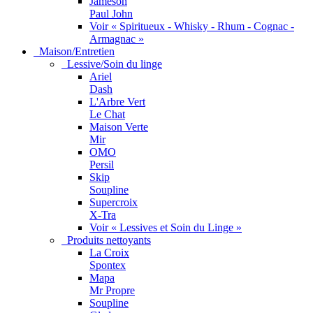
Jameson
Paul John
Voir « Spiritueux - Whisky - Rhum - Cognac -
Armagnac »
Maison/Entretien
Lessive/Soin du linge
Ariel
Dash
L'Arbre Vert
Le Chat
Maison Verte
Mir
OMO
Persil
Skip
Soupline
Supercroix
X-Tra
Voir « Lessives et Soin du Linge »
Produits nettoyants
La Croix
Spontex
Mapa
Mr Propre
Soupline