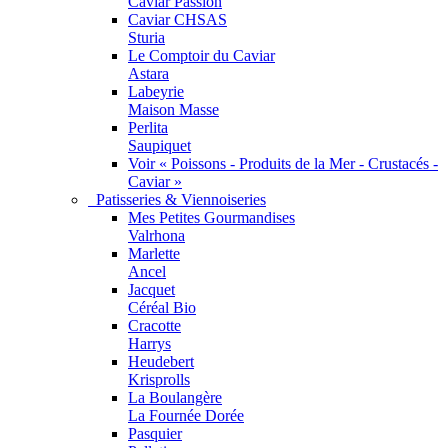
Caviar Passion
Caviar CHSAS
Sturia
Le Comptoir du Caviar
Astara
Labeyrie
Maison Masse
Perlita
Saupiquet
Voir « Poissons - Produits de la Mer - Crustacés -
Caviar »
Patisseries & Viennoiseries
Mes Petites Gourmandises
Valrhona
Marlette
Ancel
Jacquet
Céréal Bio
Cracotte
Harrys
Heudebert
Krisprolls
La Boulangère
La Fournée Dorée
Pasquier