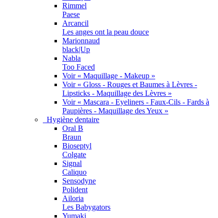
Rimmel
Paese
Arcancil
Les anges ont la peau douce
Marionnaud
black|Up
Nabla
Too Faced
Voir « Maquillage - Makeup »
Voir « Gloss - Rouges et Baumes à Lèvres -
Lipsticks - Maquillage des Lèvres »
Voir « Mascara - Eyeliners - Faux-Cils - Fards à
Paupières - Maquillage des Yeux »
Hygiène dentaire
Oral B
Braun
Bioseptyl
Colgate
Signal
Caliquo
Sensodyne
Polident
Ailoria
Les Babygators
Yumaki