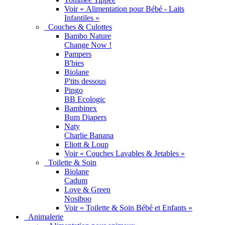
Voir « Alimentation pour Bébé - Laits
Infantiles »
Couches & Culottes
Bambo Nature
Change Now !
Pampers
B'bies
Biolane
P'tits dessous
Pingo
BB Ecologic
Bambinex
Bum Diapers
Naty
Charlie Banana
Eliott & Loup
Voir « Couches Lavables & Jetables »
Toilette & Soin
Biolane
Cadum
Love & Green
Nosiboo
Voir « Toilette & Soin Bébé et Enfants »
Animalerie