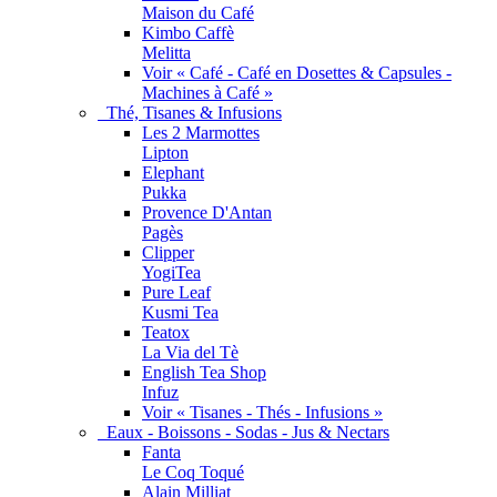
Maison du Café
Kimbo Caffè
Melitta
Voir « Café - Café en Dosettes & Capsules -
Machines à Café »
Thé, Tisanes & Infusions
Les 2 Marmottes
Lipton
Elephant
Pukka
Provence D'Antan
Pagès
Clipper
YogiTea
Pure Leaf
Kusmi Tea
Teatox
La Via del Tè
English Tea Shop
Infuz
Voir « Tisanes - Thés - Infusions »
Eaux - Boissons - Sodas - Jus & Nectars
Fanta
Le Coq Toqué
Alain Milliat