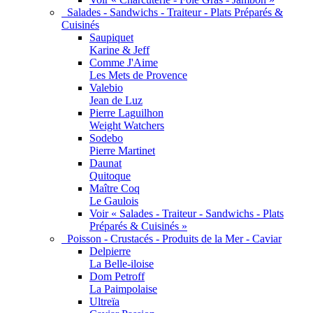
Salades - Sandwichs - Traiteur - Plats Préparés &
Cuisinés
Saupiquet
Karine & Jeff
Comme J'Aime
Les Mets de Provence
Valebio
Jean de Luz
Pierre Laguilhon
Weight Watchers
Sodebo
Pierre Martinet
Daunat
Quitoque
Maître Coq
Le Gaulois
Voir « Salades - Traiteur - Sandwichs - Plats
Préparés & Cuisinés »
Poisson - Crustacés - Produits de la Mer - Caviar
Delpierre
La Belle-iloise
Dom Petroff
La Paimpolaise
Ultreïa