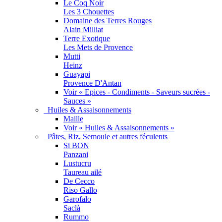
Le Coq Noir
Les 3 Chouettes
Domaine des Terres Rouges
Alain Milliat
Terre Exotique
Les Mets de Provence
Mutti
Heinz
Guayapi
Provence D'Antan
Voir « Epices - Condiments - Saveurs sucrées -
Sauces »
Huiles & Assaisonnements
Maille
Voir « Huiles & Assaisonnements »
Pâtes, Riz, Semoule et autres féculents
Si BON
Panzani
Lustucru
Taureau ailé
De Cecco
Riso Gallo
Garofalo
Saclà
Rummo