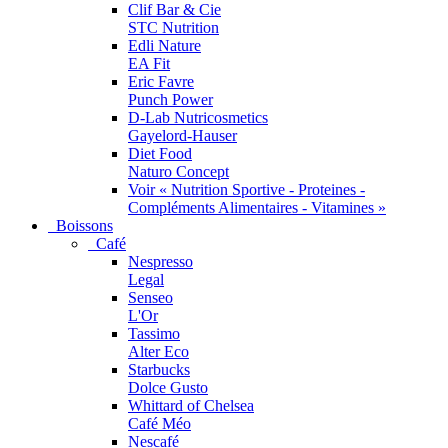
Clif Bar & Cie
STC Nutrition
Edli Nature
EA Fit
Eric Favre
Punch Power
D-Lab Nutricosmetics
Gayelord-Hauser
Diet Food
Naturo Concept
Voir « Nutrition Sportive - Proteines -
Compléments Alimentaires - Vitamines »
Boissons
Café
Nespresso
Legal
Senseo
L'Or
Tassimo
Alter Eco
Starbucks
Dolce Gusto
Whittard of Chelsea
Café Méo
Nescafé