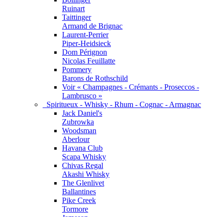
Ruinart
Taittinger
Armand de Brignac
Laurent-Perrier
Piper-Heidsieck
Dom Pérignon
Nicolas Feuillatte
Pommery
Barons de Rothschild
Voir « Champagnes - Crémants - Proseccos -
Lambrusco »
Spiritueux - Whisky - Rhum - Cognac - Armagnac
Jack Daniel's
Zubrowka
Woodsman
Aberlour
Havana Club
Scapa Whisky
Chivas Regal
Akashi Whisky
The Glenlivet
Ballantines
Pike Creek
Tormore