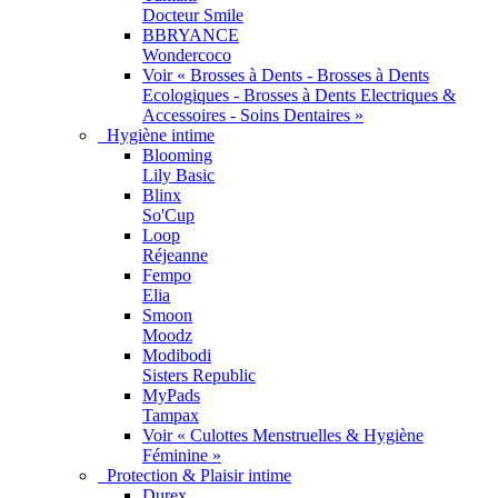
Docteur Smile
BBRYANCE
Wondercoco
Voir « Brosses à Dents - Brosses à Dents
Ecologiques - Brosses à Dents Electriques &
Accessoires - Soins Dentaires »
Hygiène intime
Blooming
Lily Basic
Blinx
So'Cup
Loop
Réjeanne
Fempo
Elia
Smoon
Moodz
Modibodi
Sisters Republic
MyPads
Tampax
Voir « Culottes Menstruelles & Hygiène
Féminine »
Protection & Plaisir intime
Durex