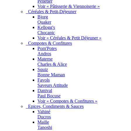
Pelletier
Voir « Pâtisserie & Viennoiserie »
Céréales & Petit-Déjeuner
Bjorg
Quaker
Kellogg's
Chocapic
Voir « Céréales & Petit Déjeuner »
Compotes & Confitures
Pom'Potes
Andros
Materne
Charles & Alice
Squiz
Bonne Maman
Favols
Saveurs Attitude
Danival
Paul Bocuse
Voir « Compotes & Confitures »
Epices, Condiments & Sauces
Vahiné
Ducros
Maille
Tanoshi