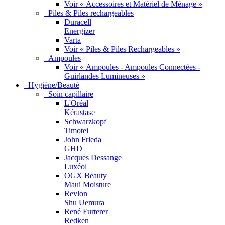
Voir « Accessoires et Matériel de Ménage »
Piles & Piles rechargeables
Duracell
Energizer
Varta
Voir « Piles & Piles Rechargeables »
Ampoules
Voir « Ampoules - Ampoules Connectées -
Guirlandes Lumineuses »
Hygiène/Beauté
Soin capillaire
L'Oréal
Kérastase
Schwarzkopf
Timotei
John Frieda
GHD
Jacques Dessange
Luxéol
OGX Beauty
Maui Moisture
Revlon
Shu Uemura
René Furterer
Redken