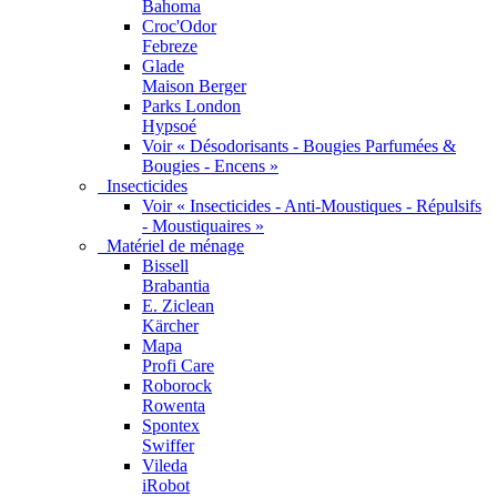
Bahoma
Croc'Odor
Febreze
Glade
Maison Berger
Parks London
Hypsoé
Voir « Désodorisants - Bougies Parfumées &
Bougies - Encens »
Insecticides
Voir « Insecticides - Anti-Moustiques - Répulsifs
- Moustiquaires »
Matériel de ménage
Bissell
Brabantia
E. Ziclean
Kärcher
Mapa
Profi Care
Roborock
Rowenta
Spontex
Swiffer
Vileda
iRobot