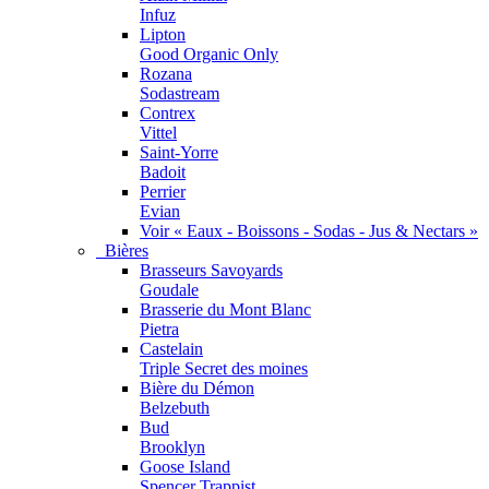
Infuz
Lipton
Good Organic Only
Rozana
Sodastream
Contrex
Vittel
Saint-Yorre
Badoit
Perrier
Evian
Voir « Eaux - Boissons - Sodas - Jus & Nectars »
Bières
Brasseurs Savoyards
Goudale
Brasserie du Mont Blanc
Pietra
Castelain
Triple Secret des moines
Bière du Démon
Belzebuth
Bud
Brooklyn
Goose Island
Spencer Trappist