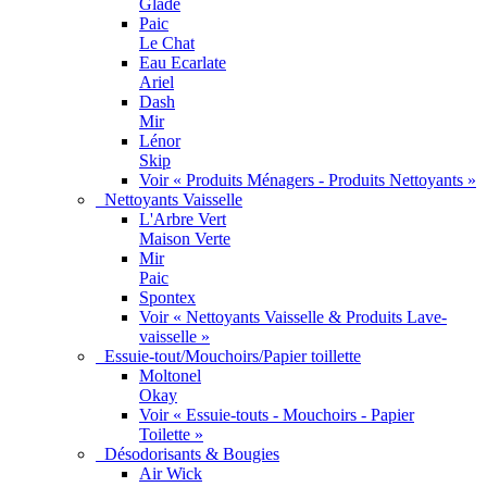
Glade
Paic
Le Chat
Eau Ecarlate
Ariel
Dash
Mir
Lénor
Skip
Voir « Produits Ménagers - Produits Nettoyants »
Nettoyants Vaisselle
L'Arbre Vert
Maison Verte
Mir
Paic
Spontex
Voir « Nettoyants Vaisselle & Produits Lave-
vaisselle »
Essuie-tout/Mouchoirs/Papier toillette
Moltonel
Okay
Voir « Essuie-touts - Mouchoirs - Papier
Toilette »
Désodorisants & Bougies
Air Wick