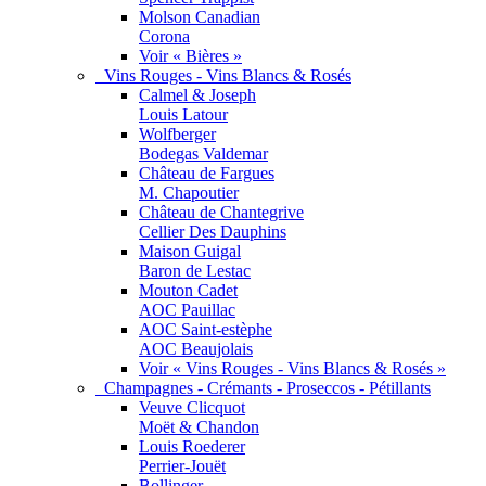
Molson Canadian
Corona
Voir « Bières »
Vins Rouges - Vins Blancs & Rosés
Calmel & Joseph
Louis Latour
Wolfberger
Bodegas Valdemar
Château de Fargues
M. Chapoutier
Château de Chantegrive
Cellier Des Dauphins
Maison Guigal
Baron de Lestac
Mouton Cadet
AOC Pauillac
AOC Saint-estèphe
AOC Beaujolais
Voir « Vins Rouges - Vins Blancs & Rosés »
Champagnes - Crémants - Proseccos - Pétillants
Veuve Clicquot
Moët & Chandon
Louis Roederer
Perrier-Jouët
Bollinger