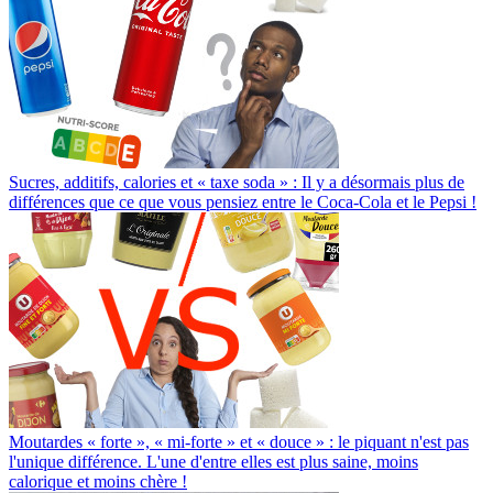
Sucres, additifs, calories et « taxe soda » : Il y a désormais plus de
différences que ce que vous pensiez entre le Coca-Cola et le Pepsi !
Moutardes « forte », « mi-forte » et « douce » : le piquant n'est pas
l'unique différence. L'une d'entre elles est plus saine, moins
calorique et moins chère !