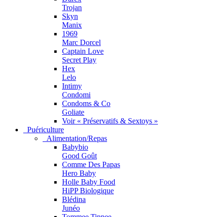
Trojan
Skyn
Manix
1969
Marc Dorcel
Captain Love
Secret Play
Hex
Lelo
Intimy
Condomi
Condoms & Co
Goliate
Voir « Préservatifs & Sextoys »
Puériculture
Alimentation/Repas
Babybio
Good Goût
Comme Des Papas
Hero Baby
Holle Baby Food
HiPP Biologique
Blédina
Junéo
Tommee Tippee