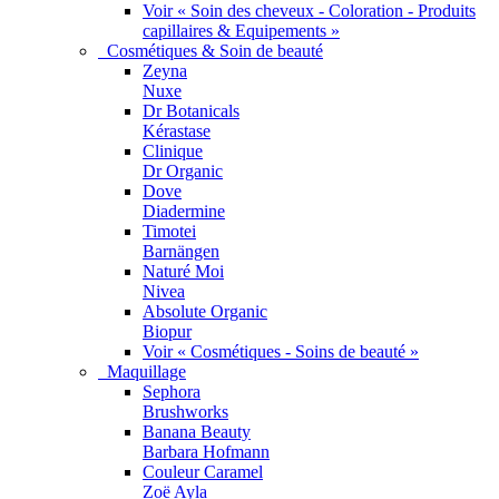
Voir « Soin des cheveux - Coloration - Produits
capillaires & Equipements »
Cosmétiques & Soin de beauté
Zeyna
Nuxe
Dr Botanicals
Kérastase
Clinique
Dr Organic
Dove
Diadermine
Timotei
Barnängen
Naturé Moi
Nivea
Absolute Organic
Biopur
Voir « Cosmétiques - Soins de beauté »
Maquillage
Sephora
Brushworks
Banana Beauty
Barbara Hofmann
Couleur Caramel
Zoë Ayla