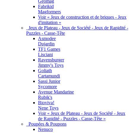
Geomag
Fabrikid
Magformers
Voir « Jeux de construction et de briques - Jeux
d'imitation »
Jeux de Plateau - Jeux de Société - Jeux de Rapidité -
Puzzles - Casse-Tête
Asmodee
Dujardin
TF1 Games
Lisciani
Ravensburger
Jimmy's Toys
Goliath
Cartamundi
Sassi Junior
Sycomore
Avenue Mandarine
Rubik's
Bioviva!
Nene Toys
Voir « Jeux de Plateau - Jeux de Société - Jeux
de Rapidité - Puzzles - Casse-Tête »
Poupées & Poupons
Nenuco