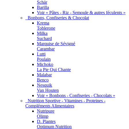
Schär
Barilla
Voir « Pâtes - Riz - Semoule & autres féculents »
Bonbons, Confiseries & Chocolat
Krema
Toblerone
Milka
Suchard
Marquise de Sévigné
Carambar
Lutti
Poulain
Michoko
La Pie Qui Chante
Malabar
Benco
Nesquik
Van Houten
Voir « Bonbons - Confiseries - Chocolats »
Nutrition Sportive - Vitamines - Proteines -
Compléments Alimentaires
Nutripure
Olimp
D. Plantes
Optimum Nutrition