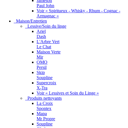
Jameson
Paul John
Voir « Spiritueux - Whisky - Rhum - Cognac -
Armagnac »
Maison/Entretien
Lessive/Soin du linge
Ariel
Dash
L'Arbre Vert
Le Chat
Maison Verte
Mir
OMO
Persil
Skip
Soupline
Supercroix
X-Tra
Voir « Lessives et Soin du Linge »
Produits nettoyants
La Croix
Spontex
Mapa
Mr Propre
Soupline