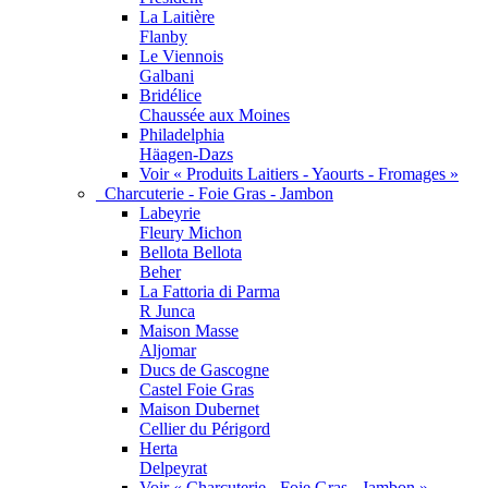
La Laitière
Flanby
Le Viennois
Galbani
Bridélice
Chaussée aux Moines
Philadelphia
Häagen-Dazs
Voir « Produits Laitiers - Yaourts - Fromages »
Charcuterie - Foie Gras - Jambon
Labeyrie
Fleury Michon
Bellota Bellota
Beher
La Fattoria di Parma
R Junca
Maison Masse
Aljomar
Ducs de Gascogne
Castel Foie Gras
Maison Dubernet
Cellier du Périgord
Herta
Delpeyrat
Voir « Charcuterie - Foie Gras - Jambon »