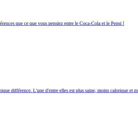
ifférences que ce que vous pensiez entre le Coca-Cola et le Pepsi !
unique différence. L'une d'entre elles est plus saine, moins calorique et m