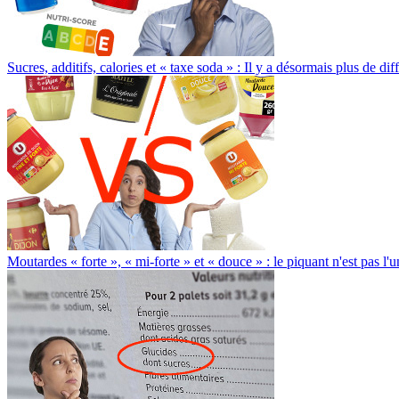
Sucres, additifs, calories et « taxe soda » : Il y a désormais plus de d
Moutardes « forte », « mi-forte » et « douce » : le piquant n'est pas l'