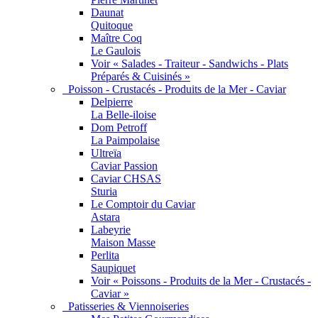
Daunat
Quitoque
Maître Coq
Le Gaulois
Voir « Salades - Traiteur - Sandwichs - Plats
Préparés & Cuisinés »
Poisson - Crustacés - Produits de la Mer - Caviar
Delpierre
La Belle-iloise
Dom Petroff
La Paimpolaise
Ultreïa
Caviar Passion
Caviar CHSAS
Sturia
Le Comptoir du Caviar
Astara
Labeyrie
Maison Masse
Perlita
Saupiquet
Voir « Poissons - Produits de la Mer - Crustacés -
Caviar »
Patisseries & Viennoiseries