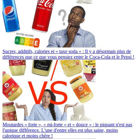
Sucres, additifs, calories et « taxe soda » : Il y a désormais plus de
différences que ce que vous pensiez entre le Coca-Cola et le Pepsi !
Moutardes « forte », « mi-forte » et « douce » : le piquant n'est pas
l'unique différence. L'une d'entre elles est plus saine, moins
calorique et moins chère !