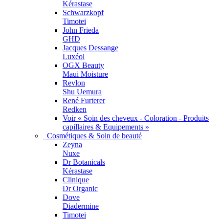
Kérastase
Schwarzkopf
Timotei
John Frieda
GHD
Jacques Dessange
Luxéol
OGX Beauty
Maui Moisture
Revlon
Shu Uemura
René Furterer
Redken
Voir « Soin des cheveux - Coloration - Produits
capillaires & Equipements »
Cosmétiques & Soin de beauté
Zeyna
Nuxe
Dr Botanicals
Kérastase
Clinique
Dr Organic
Dove
Diadermine
Timotei