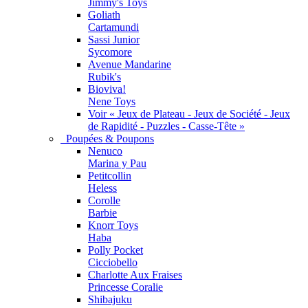
Jimmy's Toys
Goliath
Cartamundi
Sassi Junior
Sycomore
Avenue Mandarine
Rubik's
Bioviva!
Nene Toys
Voir « Jeux de Plateau - Jeux de Société - Jeux
de Rapidité - Puzzles - Casse-Tête »
Poupées & Poupons
Nenuco
Marina y Pau
Petitcollin
Heless
Corolle
Barbie
Knorr Toys
Haba
Polly Pocket
Cicciobello
Charlotte Aux Fraises
Princesse Coralie
Shibajuku