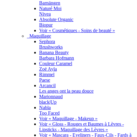
Barnängen
Naturé Moi
Nivea
Absolute Organic
Biopur
Voir « Cosmétiques - Soins de beauté »
Maquillage
Sephora
Brushworks
Banana Beauty
Barbara Hofmann
Couleur Caramel
Zoë Ayla
Rimmel
Paese
Arcancil
Les anges ont la peau douce
Marionnaud
black|Up
Nabla
Too Faced
Voir « Maquillage - Makeup »
Voir « Gloss - Rouges et Baumes à Lèvres -
Lipsticks - Maquillage des Lèvres »
Voir « Mascara - Eyeliners - Faux-Cils - Fards à