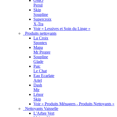
OMO
Persil
Skip
Soupline
Supercroix
X-Tra
Voir « Lessives et Soin du Linge »
Produits nettoyants
La Croix
Spontex
Mapa
Mr Propre
Soupline
Glade
Paic
Le Chat
Eau Ecarlate
Ariel
Dash
Mir
Lénor
Skip
Voir « Produits Ménagers - Produits Nettoyants »
Nettoyants Vaisselle
L'Arbre Vert