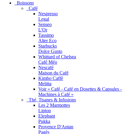
Boissons
Café
Nespresso
Legal
Senseo
L'Or
Tassimo
Alter Eco
Starbucks
Dolce Gusto
Whittard of Chelsea
Café Méo
Nescafé
Maison du Café
Kimbo Caffè
Melitta
Voir « Café - Café en Dosettes & Capsules -
Machines à Café »
Thé, Tisanes & Infusions
Les 2 Marmottes
Lipton
Elephant
Pukka
Provence D'Antan
Pagès