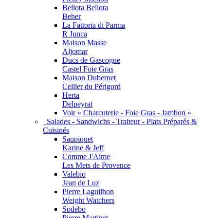
Bellota Bellota
Beher
La Fattoria di Parma
R Junca
Maison Masse
Aljomar
Ducs de Gascogne
Castel Foie Gras
Maison Dubernet
Cellier du Périgord
Herta
Delpeyrat
Voir « Charcuterie - Foie Gras - Jambon »
Salades - Sandwichs - Traiteur - Plats Préparés &
Cuisinés
Saupiquet
Karine & Jeff
Comme J'Aime
Les Mets de Provence
Valebio
Jean de Luz
Pierre Laguilhon
Weight Watchers
Sodebo
Pierre Martinet