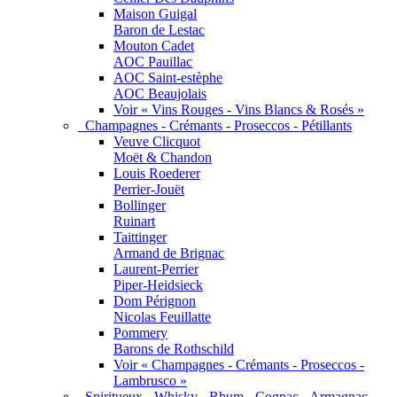
Maison Guigal
Baron de Lestac
Mouton Cadet
AOC Pauillac
AOC Saint-estèphe
AOC Beaujolais
Voir « Vins Rouges - Vins Blancs & Rosés »
Champagnes - Crémants - Proseccos - Pétillants
Veuve Clicquot
Moët & Chandon
Louis Roederer
Perrier-Jouët
Bollinger
Ruinart
Taittinger
Armand de Brignac
Laurent-Perrier
Piper-Heidsieck
Dom Pérignon
Nicolas Feuillatte
Pommery
Barons de Rothschild
Voir « Champagnes - Crémants - Proseccos -
Lambrusco »
Spiritueux - Whisky - Rhum - Cognac - Armagnac