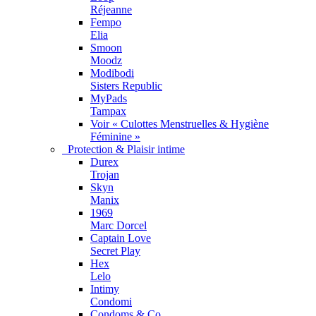
Réjeanne
Fempo
Elia
Smoon
Moodz
Modibodi
Sisters Republic
MyPads
Tampax
Voir « Culottes Menstruelles & Hygiène
Féminine »
Protection & Plaisir intime
Durex
Trojan
Skyn
Manix
1969
Marc Dorcel
Captain Love
Secret Play
Hex
Lelo
Intimy
Condomi
Condoms & Co