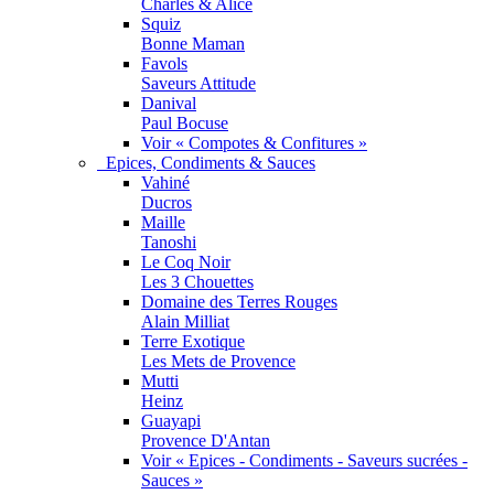
Charles & Alice
Squiz
Bonne Maman
Favols
Saveurs Attitude
Danival
Paul Bocuse
Voir « Compotes & Confitures »
Epices, Condiments & Sauces
Vahiné
Ducros
Maille
Tanoshi
Le Coq Noir
Les 3 Chouettes
Domaine des Terres Rouges
Alain Milliat
Terre Exotique
Les Mets de Provence
Mutti
Heinz
Guayapi
Provence D'Antan
Voir « Epices - Condiments - Saveurs sucrées -
Sauces »