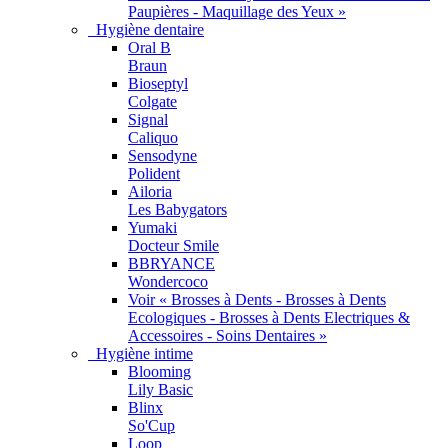
Paupières - Maquillage des Yeux »
Hygiène dentaire
Oral B
Braun
Bioseptyl
Colgate
Signal
Caliquo
Sensodyne
Polident
Ailoria
Les Babygators
Yumaki
Docteur Smile
BBRYANCE
Wondercoco
Voir « Brosses à Dents - Brosses à Dents
Ecologiques - Brosses à Dents Electriques &
Accessoires - Soins Dentaires »
Hygiène intime
Blooming
Lily Basic
Blinx
So'Cup
Loop