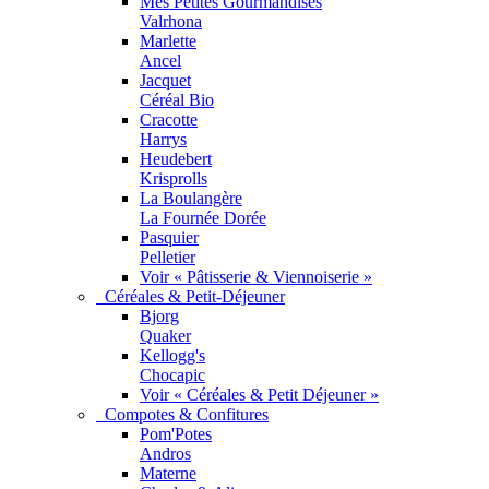
Mes Petites Gourmandises
Valrhona
Marlette
Ancel
Jacquet
Céréal Bio
Cracotte
Harrys
Heudebert
Krisprolls
La Boulangère
La Fournée Dorée
Pasquier
Pelletier
Voir « Pâtisserie & Viennoiserie »
Céréales & Petit-Déjeuner
Bjorg
Quaker
Kellogg's
Chocapic
Voir « Céréales & Petit Déjeuner »
Compotes & Confitures
Pom'Potes
Andros
Materne