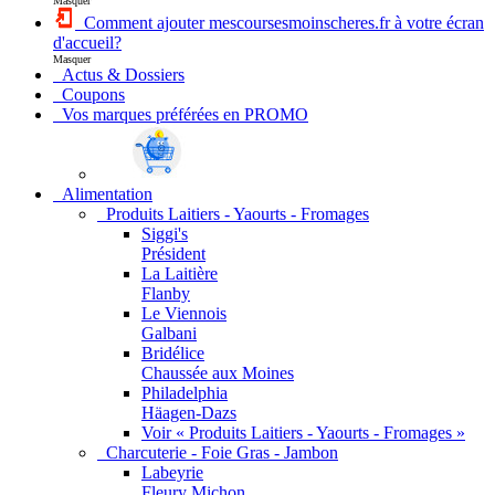
Masquer
Comment ajouter mescoursesmoinscheres.fr à votre écran
d'accueil?
Masquer
Actus & Dossiers
Coupons
Vos marques préférées en PROMO
Alimentation
Produits Laitiers - Yaourts - Fromages
Siggi's
Président
La Laitière
Flanby
Le Viennois
Galbani
Bridélice
Chaussée aux Moines
Philadelphia
Häagen-Dazs
Voir « Produits Laitiers - Yaourts - Fromages »
Charcuterie - Foie Gras - Jambon
Labeyrie
Fleury Michon