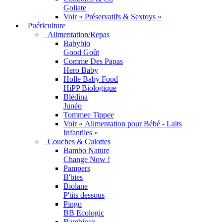
Goliate
Voir « Préservatifs & Sextoys »
Puériculture
Alimentation/Repas
Babybio
Good Goût
Comme Des Papas
Hero Baby
Holle Baby Food
HiPP Biologique
Blédina
Junéo
Tommee Tippee
Voir « Alimentation pour Bébé - Laits
Infantiles »
Couches & Culottes
Bambo Nature
Change Now !
Pampers
B'bies
Biolane
P'tits dessous
Pingo
BB Ecologic
Bambinex