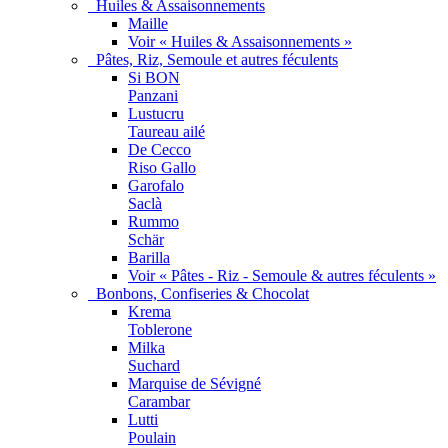
Huiles & Assaisonnements
Maille
Voir « Huiles & Assaisonnements »
Pâtes, Riz, Semoule et autres féculents
Si BON
Panzani
Lustucru
Taureau ailé
De Cecco
Riso Gallo
Garofalo
Saclà
Rummo
Schär
Barilla
Voir « Pâtes - Riz - Semoule & autres féculents »
Bonbons, Confiseries & Chocolat
Krema
Toblerone
Milka
Suchard
Marquise de Sévigné
Carambar
Lutti
Poulain