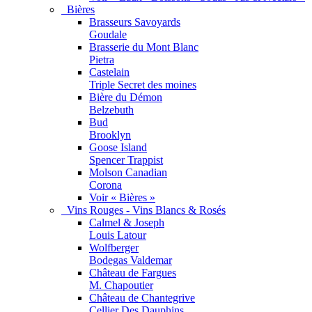
Bières
Brasseurs Savoyards
Goudale
Brasserie du Mont Blanc
Pietra
Castelain
Triple Secret des moines
Bière du Démon
Belzebuth
Bud
Brooklyn
Goose Island
Spencer Trappist
Molson Canadian
Corona
Voir « Bières »
Vins Rouges - Vins Blancs & Rosés
Calmel & Joseph
Louis Latour
Wolfberger
Bodegas Valdemar
Château de Fargues
M. Chapoutier
Château de Chantegrive
Cellier Des Dauphins