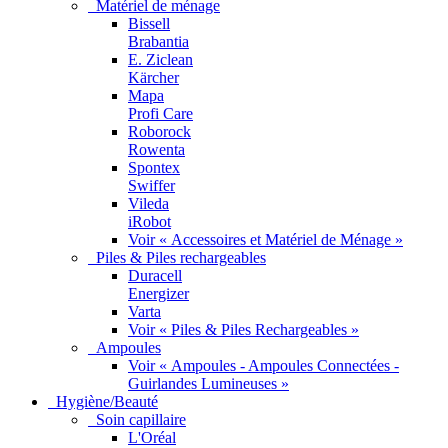
Matériel de ménage
Bissell
Brabantia
E. Ziclean
Kärcher
Mapa
Profi Care
Roborock
Rowenta
Spontex
Swiffer
Vileda
iRobot
Voir « Accessoires et Matériel de Ménage »
Piles & Piles rechargeables
Duracell
Energizer
Varta
Voir « Piles & Piles Rechargeables »
Ampoules
Voir « Ampoules - Ampoules Connectées -
Guirlandes Lumineuses »
Hygiène/Beauté
Soin capillaire
L'Oréal