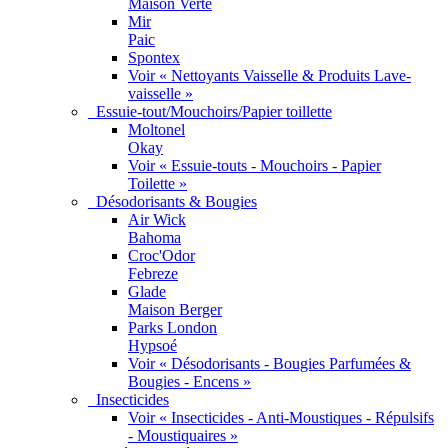
Maison Verte
Mir
Paic
Spontex
Voir « Nettoyants Vaisselle & Produits Lave-
vaisselle »
Essuie-tout/Mouchoirs/Papier toillette
Moltonel
Okay
Voir « Essuie-touts - Mouchoirs - Papier
Toilette »
Désodorisants & Bougies
Air Wick
Bahoma
Croc'Odor
Febreze
Glade
Maison Berger
Parks London
Hypsoé
Voir « Désodorisants - Bougies Parfumées &
Bougies - Encens »
Insecticides
Voir « Insecticides - Anti-Moustiques - Répulsifs
- Moustiquaires »