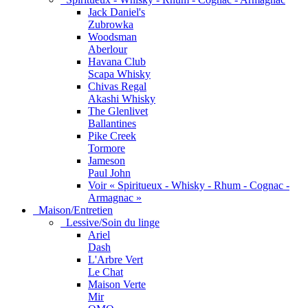
Jack Daniel's
Zubrowka
Woodsman
Aberlour
Havana Club
Scapa Whisky
Chivas Regal
Akashi Whisky
The Glenlivet
Ballantines
Pike Creek
Tormore
Jameson
Paul John
Voir « Spiritueux - Whisky - Rhum - Cognac -
Armagnac »
Maison/Entretien
Lessive/Soin du linge
Ariel
Dash
L'Arbre Vert
Le Chat
Maison Verte
Mir