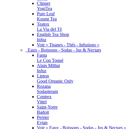
Clipper
YogiTea
Pure Leaf
Kusmi Tea
Teatox
La Via del Tè
English Tea Shop
Infuz
Voir « Tisanes - Thés - Infusions »
Eaux - Boissons - Sodas - Jus & Nectars
Fanta
Le Coq Toqué
Alain Milliat
Infuz
Lipton
Good Organic Only
Rozana
Sodastream
Contrex
Vittel
Saint-Yorre
Badoit
Perrier
Evian
Voir « Eaux - Boissons - Sodas - Jus & Nectars »