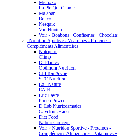
Michoko
La Pie Qui Chante
Malabar
Benco
Nesquik
Van Houten
Voir « Bonbons - Confiseries - Chocolats »
Nutrition Sportive - Vitamines - Proteines -
Compléments Alimentaires
Nutripure
Olimp
D. Plantes
Optimum Nutrition
Clif Bar & Cie
STC Nutrition
Edli Nature
EA Fit
Eric Favre
Punch Power
D-Lab Nutricosmetics
Gayelord-Hauser
Diet Food
Naturo Concept
Voir « Nutrition Sportive - Proteines -
Compléments Alimentaires - Vitamines »