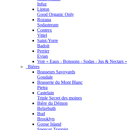
Infuz
Lipton
Good Organic Only
Rozana
Sodastream
Contrex
Vittel
Saint-Yorre
Badoit
Perrier
Evian
Voir « Eaux - Boissons - Sodas - Jus & Nectars »
Bières
Brasseurs Savoyards
Goudale
Brasserie du Mont Blanc
Pietra
Castelain
Triple Secret des moines
Bière du Démon
Belzebuth
Bud
Brooklyn
Goose Island
Spencer Trappist