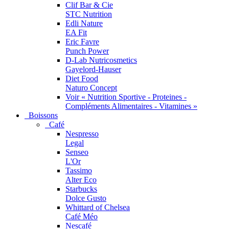
Clif Bar & Cie
STC Nutrition
Edli Nature
EA Fit
Eric Favre
Punch Power
D-Lab Nutricosmetics
Gayelord-Hauser
Diet Food
Naturo Concept
Voir « Nutrition Sportive - Proteines -
Compléments Alimentaires - Vitamines »
Boissons
Café
Nespresso
Legal
Senseo
L'Or
Tassimo
Alter Eco
Starbucks
Dolce Gusto
Whittard of Chelsea
Café Méo
Nescafé