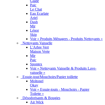
Glade
Paic
Le Chat
Eau Ecarlate
Ariel
Dash
Mir
Lénor
Skip
Voir « Produits Ménagers - Produits Nettoyants »
Nettoyants Vaisselle
L'Arbre Vert
Maison Verte
Mir
Paic
Spontex
Voir « Nettoyants Vaisselle & Produits Lave-
vaisselle »
Essuie-tout/Mouchoirs/Papier toillette
Moltonel
Okay
Voir « Essuie-touts - Mouchoirs - Papier
Toilette »
Désodorisants & Bougies
Air Wick