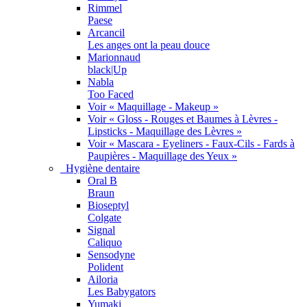
Rimmel
Paese
Arcancil
Les anges ont la peau douce
Marionnaud
black|Up
Nabla
Too Faced
Voir « Maquillage - Makeup »
Voir « Gloss - Rouges et Baumes à Lèvres -
Lipsticks - Maquillage des Lèvres »
Voir « Mascara - Eyeliners - Faux-Cils - Fards à
Paupières - Maquillage des Yeux »
Hygiène dentaire
Oral B
Braun
Bioseptyl
Colgate
Signal
Caliquo
Sensodyne
Polident
Ailoria
Les Babygators
Yumaki