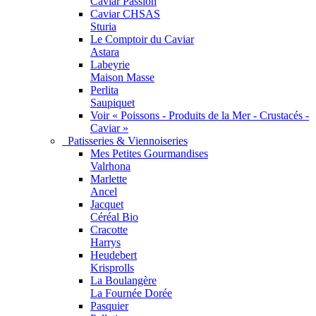
Caviar Passion
Caviar CHSAS
Sturia
Le Comptoir du Caviar
Astara
Labeyrie
Maison Masse
Perlita
Saupiquet
Voir « Poissons - Produits de la Mer - Crustacés -
Caviar »
Patisseries & Viennoiseries
Mes Petites Gourmandises
Valrhona
Marlette
Ancel
Jacquet
Céréal Bio
Cracotte
Harrys
Heudebert
Krisprolls
La Boulangère
La Fournée Dorée
Pasquier