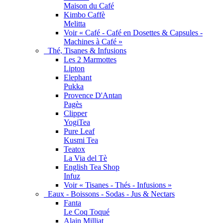
Maison du Café
Kimbo Caffè
Melitta
Voir « Café - Café en Dosettes & Capsules -
Machines à Café »
Thé, Tisanes & Infusions
Les 2 Marmottes
Lipton
Elephant
Pukka
Provence D'Antan
Pagès
Clipper
YogiTea
Pure Leaf
Kusmi Tea
Teatox
La Via del Tè
English Tea Shop
Infuz
Voir « Tisanes - Thés - Infusions »
Eaux - Boissons - Sodas - Jus & Nectars
Fanta
Le Coq Toqué
Alain Milliat