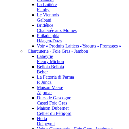
La Laitière
Flanby
Le Viennois
Galbani
Bridélice
Chaussée aux Moines
Philadelphia
Häagen-Dazs
Voir « Produits Laitiers - Yaourts - Fromages »
Charcuterie - Foie Gras - Jambon
Labeyrie
Fleury Michon
Bellota Bellota
Beher
La Fattoria di Parma
R Junca
Maison Masse
Aljomar
Ducs de Gascogne
Castel Foie Gras
Maison Dubernet
Cellier du Périgord
Herta
Delpeyrat
Voir « Charcuterie - Foie Gras - Jambon »