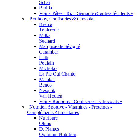
Schär
Barilla
Voir « Pâtes - Riz - Semoule & autres féculents »
Bonbons, Confiseries & Chocolat
Krema
Toblerone
Milka
Suchard
Marquise de Sévigné
Carambar
Lutti
Poulain
Michoko
La Pie Qui Chante
Malabar
Benco
Nesquik
Van Houten
Voir « Bonbons - Confiseries - Chocolats »
Nutrition Sportive - Vitamines - Proteines -
Compléments Alimentaires
Nutripure
Olimp
D. Plantes
Optimum Nutrition