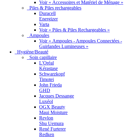
Voir « Accessoires et Matériel de Ménage »
Piles & Piles rechargeables
Duracell
Energizer
Varta
Voir « Piles & Piles Rechargeables »
Ampoules
Voir « Ampoules - Ampoules Connectées -
Guirlandes Lumineuses »
Hygiène/Beauté
Soin capillaire
L'Oréal
Kérastase
Schwarzkopf
Timotei
John Frieda
GHD
Jacques Dessange
Luxéol
OGX Beauty
Maui Moisture
Revlon
Shu Uemura
René Furterer
Redken