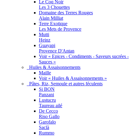
Le Coq Noir
Les 3 Chouettes
Domaine des Terres Rouges
Alain Milliat
Terre Exotique
Les Mets de Provence
Mutti
Heinz
Guayapi
Provence D'Antan
Voir « Epices - Condiments - Saveurs sucrées -
Sauces »
Huiles & Assaisonnements
Maille
Voir « Huiles & Assaisonnements »
Pâtes, Riz, Semoule et autres féculents
Si BON
Panzani
Lustucru
Taureau ailé
De Cecco
Riso Gallo
Garofalo
Saclà
Rummo