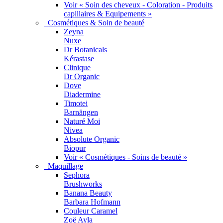
Voir « Soin des cheveux - Coloration - Produits
capillaires & Equipements »
Cosmétiques & Soin de beauté
Zeyna
Nuxe
Dr Botanicals
Kérastase
Clinique
Dr Organic
Dove
Diadermine
Timotei
Barnängen
Naturé Moi
Nivea
Absolute Organic
Biopur
Voir « Cosmétiques - Soins de beauté »
Maquillage
Sephora
Brushworks
Banana Beauty
Barbara Hofmann
Couleur Caramel
Zoë Ayla