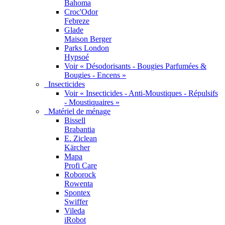
Bahoma
Croc'Odor
Febreze
Glade
Maison Berger
Parks London
Hypsoé
Voir « Désodorisants - Bougies Parfumées &
Bougies - Encens »
Insecticides
Voir « Insecticides - Anti-Moustiques - Répulsifs
- Moustiquaires »
Matériel de ménage
Bissell
Brabantia
E. Ziclean
Kärcher
Mapa
Profi Care
Roborock
Rowenta
Spontex
Swiffer
Vileda
iRobot