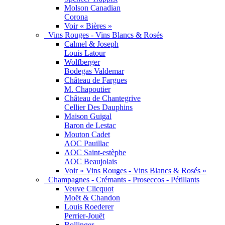
Molson Canadian
Corona
Voir « Bières »
Vins Rouges - Vins Blancs & Rosés
Calmel & Joseph
Louis Latour
Wolfberger
Bodegas Valdemar
Château de Fargues
M. Chapoutier
Château de Chantegrive
Cellier Des Dauphins
Maison Guigal
Baron de Lestac
Mouton Cadet
AOC Pauillac
AOC Saint-estèphe
AOC Beaujolais
Voir « Vins Rouges - Vins Blancs & Rosés »
Champagnes - Crémants - Proseccos - Pétillants
Veuve Clicquot
Moët & Chandon
Louis Roederer
Perrier-Jouët
Bollinger