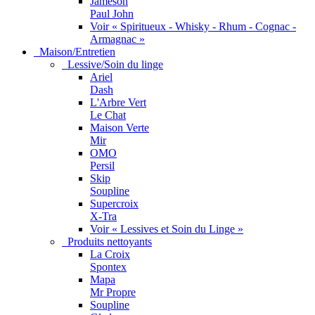
Jameson
Paul John
Voir « Spiritueux - Whisky - Rhum - Cognac -
Armagnac »
Maison/Entretien
Lessive/Soin du linge
Ariel
Dash
L'Arbre Vert
Le Chat
Maison Verte
Mir
OMO
Persil
Skip
Soupline
Supercroix
X-Tra
Voir « Lessives et Soin du Linge »
Produits nettoyants
La Croix
Spontex
Mapa
Mr Propre
Soupline