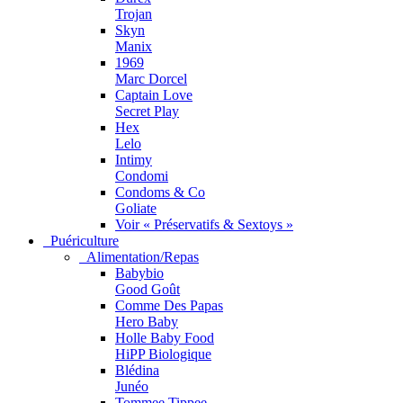
Trojan
Skyn
Manix
1969
Marc Dorcel
Captain Love
Secret Play
Hex
Lelo
Intimy
Condomi
Condoms & Co
Goliate
Voir « Préservatifs & Sextoys »
Puériculture
Alimentation/Repas
Babybio
Good Goût
Comme Des Papas
Hero Baby
Holle Baby Food
HiPP Biologique
Blédina
Junéo
Tommee Tippee