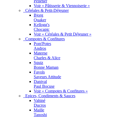
Pelletier
Voir « Pâtisserie & Viennoiserie »
Céréales & Petit-Déjeuner
Bjorg
Quaker
Kellogg's
Chocapic
Voir « Céréales & Petit Déjeuner »
Compotes & Confitures
Pom'Potes
Andros
Materne
Charles & Alice
Squiz
Bonne Maman
Favols
Saveurs Attitude
Danival
Paul Bocuse
Voir « Compotes & Confitures »
Epices, Condiments & Sauces
Vahiné
Ducros
Maille
Tanoshi