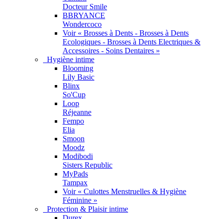
Docteur Smile
BBRYANCE
Wondercoco
Voir « Brosses à Dents - Brosses à Dents
Ecologiques - Brosses à Dents Electriques &
Accessoires - Soins Dentaires »
Hygiène intime
Blooming
Lily Basic
Blinx
So'Cup
Loop
Réjeanne
Fempo
Elia
Smoon
Moodz
Modibodi
Sisters Republic
MyPads
Tampax
Voir « Culottes Menstruelles & Hygiène
Féminine »
Protection & Plaisir intime
Durex