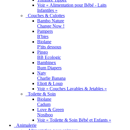
Voir « Alimentation pour Bébé - Laits
Infantiles »
Couches & Culottes
Bambo Nature
Change Now !
Pampers
B'bies
Biolane
P'tits dessous
Pingo
BB Ecologic
Bambinex
Bum Diapers
Naty
Charlie Banana
Eliott & Loup
Voir « Couches Lavables & Jetables »
Toilette & Soin
Biolane
Cadum
Love & Green
Nosiboo
Voir « Toilette & Soin Bébé et Enfants »
Animalerie