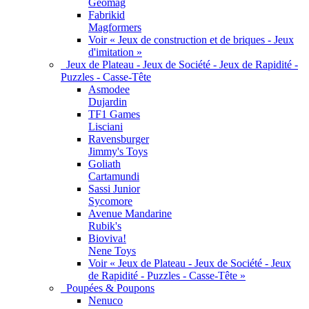
Geomag
Fabrikid
Magformers
Voir « Jeux de construction et de briques - Jeux
d'imitation »
Jeux de Plateau - Jeux de Société - Jeux de Rapidité -
Puzzles - Casse-Tête
Asmodee
Dujardin
TF1 Games
Lisciani
Ravensburger
Jimmy's Toys
Goliath
Cartamundi
Sassi Junior
Sycomore
Avenue Mandarine
Rubik's
Bioviva!
Nene Toys
Voir « Jeux de Plateau - Jeux de Société - Jeux
de Rapidité - Puzzles - Casse-Tête »
Poupées & Poupons
Nenuco