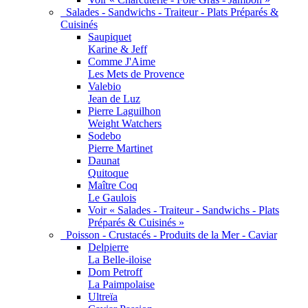
Salades - Sandwichs - Traiteur - Plats Préparés &
Cuisinés
Saupiquet
Karine & Jeff
Comme J'Aime
Les Mets de Provence
Valebio
Jean de Luz
Pierre Laguilhon
Weight Watchers
Sodebo
Pierre Martinet
Daunat
Quitoque
Maître Coq
Le Gaulois
Voir « Salades - Traiteur - Sandwichs - Plats
Préparés & Cuisinés »
Poisson - Crustacés - Produits de la Mer - Caviar
Delpierre
La Belle-iloise
Dom Petroff
La Paimpolaise
Ultreïa