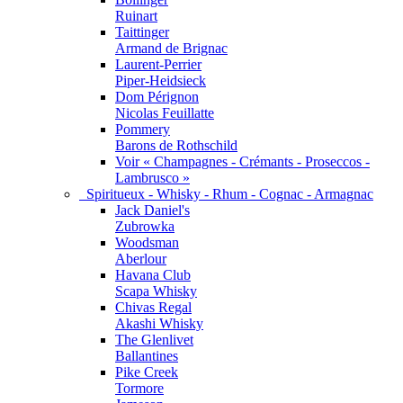
Ruinart
Taittinger
Armand de Brignac
Laurent-Perrier
Piper-Heidsieck
Dom Pérignon
Nicolas Feuillatte
Pommery
Barons de Rothschild
Voir « Champagnes - Crémants - Proseccos -
Lambrusco »
Spiritueux - Whisky - Rhum - Cognac - Armagnac
Jack Daniel's
Zubrowka
Woodsman
Aberlour
Havana Club
Scapa Whisky
Chivas Regal
Akashi Whisky
The Glenlivet
Ballantines
Pike Creek
Tormore