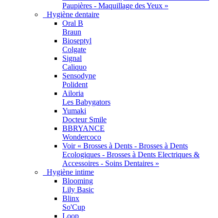
Paupières - Maquillage des Yeux »
Hygiène dentaire
Oral B
Braun
Bioseptyl
Colgate
Signal
Caliquo
Sensodyne
Polident
Ailoria
Les Babygators
Yumaki
Docteur Smile
BBRYANCE
Wondercoco
Voir « Brosses à Dents - Brosses à Dents
Ecologiques - Brosses à Dents Electriques &
Accessoires - Soins Dentaires »
Hygiène intime
Blooming
Lily Basic
Blinx
So'Cup
Loop