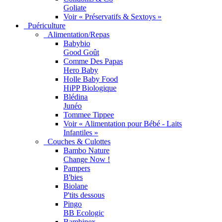
Goliate
Voir « Préservatifs & Sextoys »
Puériculture
Alimentation/Repas
Babybio
Good Goût
Comme Des Papas
Hero Baby
Holle Baby Food
HiPP Biologique
Blédina
Junéo
Tommee Tippee
Voir « Alimentation pour Bébé - Laits
Infantiles »
Couches & Culottes
Bambo Nature
Change Now !
Pampers
B'bies
Biolane
P'tits dessous
Pingo
BB Ecologic
Bambinex