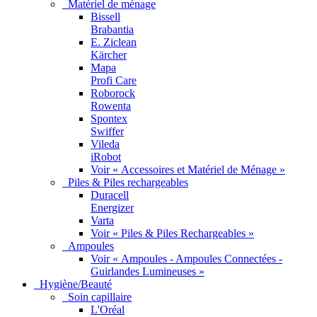
Matériel de ménage
Bissell
Brabantia
E. Ziclean
Kärcher
Mapa
Profi Care
Roborock
Rowenta
Spontex
Swiffer
Vileda
iRobot
Voir « Accessoires et Matériel de Ménage »
Piles & Piles rechargeables
Duracell
Energizer
Varta
Voir « Piles & Piles Rechargeables »
Ampoules
Voir « Ampoules - Ampoules Connectées -
Guirlandes Lumineuses »
Hygiène/Beauté
Soin capillaire
L'Oréal