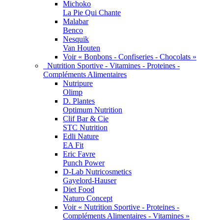
Michoko
La Pie Qui Chante
Malabar
Benco
Nesquik
Van Houten
Voir « Bonbons - Confiseries - Chocolats »
Nutrition Sportive - Vitamines - Proteines -
Compléments Alimentaires
Nutripure
Olimp
D. Plantes
Optimum Nutrition
Clif Bar & Cie
STC Nutrition
Edli Nature
EA Fit
Eric Favre
Punch Power
D-Lab Nutricosmetics
Gayelord-Hauser
Diet Food
Naturo Concept
Voir « Nutrition Sportive - Proteines -
Compléments Alimentaires - Vitamines »