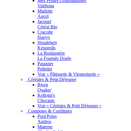
Mes Petites Gourmandises
Valrhona
Marlette
Ancel
Jacquet
Céréal Bio
Cracotte
Harrys
Heudebert
Krisprolls
La Boulangère
La Fournée Dorée
Pasquier
Pelletier
Voir « Pâtisserie & Viennoiserie »
Céréales & Petit-Déjeuner
Bjorg
Quaker
Kellogg's
Chocapic
Voir « Céréales & Petit Déjeuner »
Compotes & Confitures
Pom'Potes
Andros
Materne