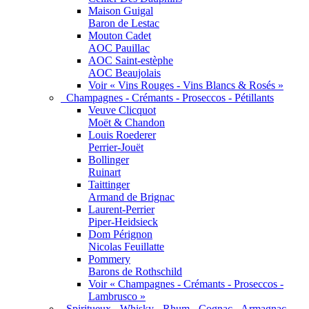
Maison Guigal
Baron de Lestac
Mouton Cadet
AOC Pauillac
AOC Saint-estèphe
AOC Beaujolais
Voir « Vins Rouges - Vins Blancs & Rosés »
Champagnes - Crémants - Proseccos - Pétillants
Veuve Clicquot
Moët & Chandon
Louis Roederer
Perrier-Jouët
Bollinger
Ruinart
Taittinger
Armand de Brignac
Laurent-Perrier
Piper-Heidsieck
Dom Pérignon
Nicolas Feuillatte
Pommery
Barons de Rothschild
Voir « Champagnes - Crémants - Proseccos -
Lambrusco »
Spiritueux - Whisky - Rhum - Cognac - Armagnac