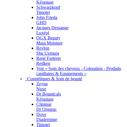
Kérastase
Schwarzkopf
Timotei
John Frieda
GHD
Jacques Dessange
Luxéol
OGX Beauty
Maui Moisture
Revlon
Shu Uemura
René Furterer
Redken
Voir « Soin des cheveux - Coloration - Produits
capillaires & Equipements »
Cosmétiques & Soin de beauté
Zeyna
Nuxe
Dr Botanicals
Kérastase
Clinique
Dr Organic
Dove
Diadermine
Timotei