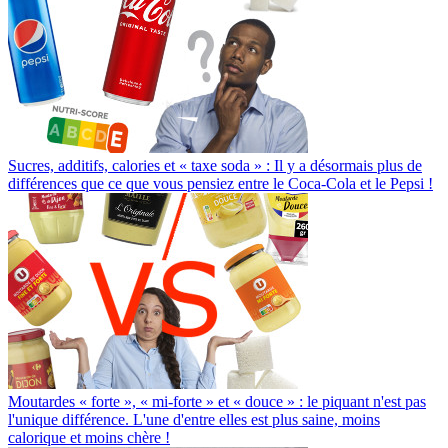
Sucres, additifs, calories et « taxe soda » : Il y a désormais plus de
différences que ce que vous pensiez entre le Coca-Cola et le Pepsi !
Moutardes « forte », « mi-forte » et « douce » : le piquant n'est pas
l'unique différence. L'une d'entre elles est plus saine, moins
calorique et moins chère !