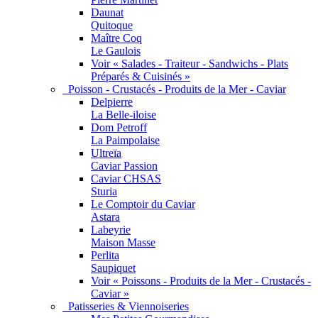
Daunat
Quitoque
Maître Coq
Le Gaulois
Voir « Salades - Traiteur - Sandwichs - Plats
Préparés & Cuisinés »
Poisson - Crustacés - Produits de la Mer - Caviar
Delpierre
La Belle-iloise
Dom Petroff
La Paimpolaise
Ultreïa
Caviar Passion
Caviar CHSAS
Sturia
Le Comptoir du Caviar
Astara
Labeyrie
Maison Masse
Perlita
Saupiquet
Voir « Poissons - Produits de la Mer - Crustacés -
Caviar »
Patisseries & Viennoiseries