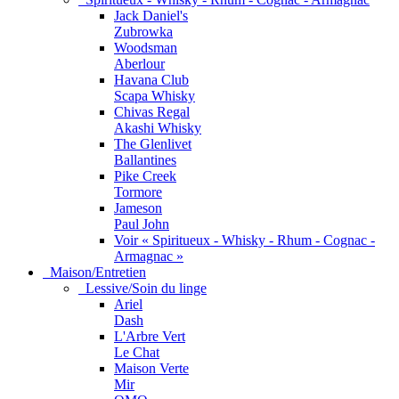
Jack Daniel's
Zubrowka
Woodsman
Aberlour
Havana Club
Scapa Whisky
Chivas Regal
Akashi Whisky
The Glenlivet
Ballantines
Pike Creek
Tormore
Jameson
Paul John
Voir « Spiritueux - Whisky - Rhum - Cognac -
Armagnac »
Maison/Entretien
Lessive/Soin du linge
Ariel
Dash
L'Arbre Vert
Le Chat
Maison Verte
Mir