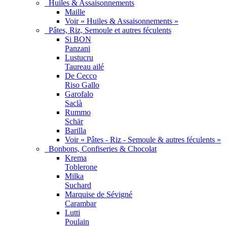
Huiles & Assaisonnements
Maille
Voir « Huiles & Assaisonnements »
Pâtes, Riz, Semoule et autres féculents
Si BON
Panzani
Lustucru
Taureau ailé
De Cecco
Riso Gallo
Garofalo
Saclà
Rummo
Schär
Barilla
Voir « Pâtes - Riz - Semoule & autres féculents »
Bonbons, Confiseries & Chocolat
Krema
Toblerone
Milka
Suchard
Marquise de Sévigné
Carambar
Lutti
Poulain