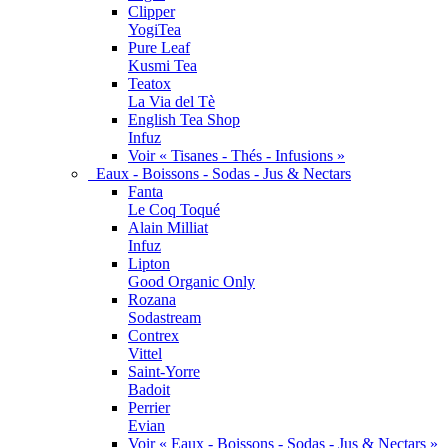
Clipper
YogiTea
Pure Leaf
Kusmi Tea
Teatox
La Via del Tè
English Tea Shop
Infuz
Voir « Tisanes - Thés - Infusions »
Eaux - Boissons - Sodas - Jus & Nectars
Fanta
Le Coq Toqué
Alain Milliat
Infuz
Lipton
Good Organic Only
Rozana
Sodastream
Contrex
Vittel
Saint-Yorre
Badoit
Perrier
Evian
Voir « Eaux - Boissons - Sodas - Jus & Nectars »