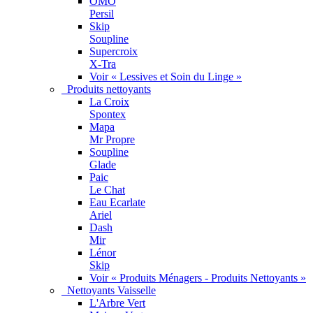
OMO
Persil
Skip
Soupline
Supercroix
X-Tra
Voir « Lessives et Soin du Linge »
Produits nettoyants
La Croix
Spontex
Mapa
Mr Propre
Soupline
Glade
Paic
Le Chat
Eau Ecarlate
Ariel
Dash
Mir
Lénor
Skip
Voir « Produits Ménagers - Produits Nettoyants »
Nettoyants Vaisselle
L'Arbre Vert