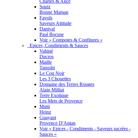
Charles & Alice
Squiz
Bonne Maman
Favols
Saveurs Attitude
Danival
Paul Bocuse
Voir « Compotes & Confitures »
Epices, Condiments & Sauces
Vahiné
Ducros
Maille
Tanoshi
Le Coq Noir
Les 3 Chouettes
Domaine des Terres Rouges
Alain Milliat
Terre Exotique
Les Mets de Provence
Mutti
Heinz
Guayapi
Provence D'Antan
Voir « Epices - Condiments - Saveurs sucrées -
Sauces »