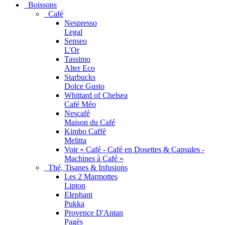
Boissons
Café
Nespresso
Legal
Senseo
L'Or
Tassimo
Alter Eco
Starbucks
Dolce Gusto
Whittard of Chelsea
Café Méo
Nescafé
Maison du Café
Kimbo Caffè
Melitta
Voir « Café - Café en Dosettes & Capsules -
Machines à Café »
Thé, Tisanes & Infusions
Les 2 Marmottes
Lipton
Elephant
Pukka
Provence D'Antan
Pagès