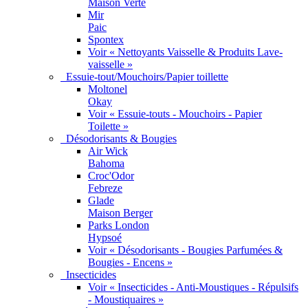
Maison Verte
Mir
Paic
Spontex
Voir « Nettoyants Vaisselle & Produits Lave-
vaisselle »
Essuie-tout/Mouchoirs/Papier toillette
Moltonel
Okay
Voir « Essuie-touts - Mouchoirs - Papier
Toilette »
Désodorisants & Bougies
Air Wick
Bahoma
Croc'Odor
Febreze
Glade
Maison Berger
Parks London
Hypsoé
Voir « Désodorisants - Bougies Parfumées &
Bougies - Encens »
Insecticides
Voir « Insecticides - Anti-Moustiques - Répulsifs
- Moustiquaires »