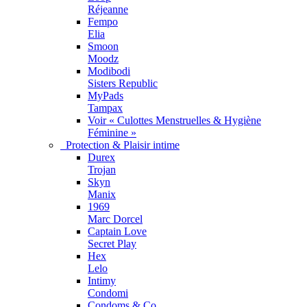
Réjeanne
Fempo
Elia
Smoon
Moodz
Modibodi
Sisters Republic
MyPads
Tampax
Voir « Culottes Menstruelles & Hygiène
Féminine »
Protection & Plaisir intime
Durex
Trojan
Skyn
Manix
1969
Marc Dorcel
Captain Love
Secret Play
Hex
Lelo
Intimy
Condomi
Condoms & Co