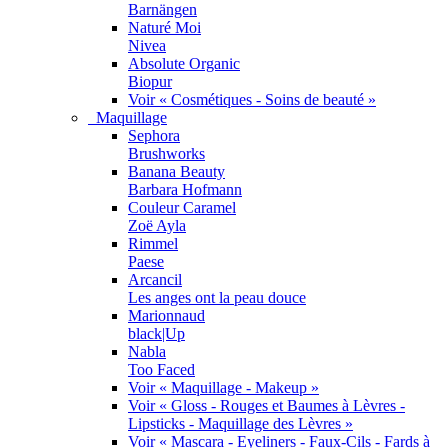
Barnängen
Naturé Moi
Nivea
Absolute Organic
Biopur
Voir « Cosmétiques - Soins de beauté »
Maquillage
Sephora
Brushworks
Banana Beauty
Barbara Hofmann
Couleur Caramel
Zoë Ayla
Rimmel
Paese
Arcancil
Les anges ont la peau douce
Marionnaud
black|Up
Nabla
Too Faced
Voir « Maquillage - Makeup »
Voir « Gloss - Rouges et Baumes à Lèvres -
Lipsticks - Maquillage des Lèvres »
Voir « Mascara - Eyeliners - Faux-Cils - Fards à