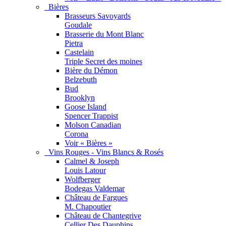
Bières
Brasseurs Savoyards
Goudale
Brasserie du Mont Blanc
Pietra
Castelain
Triple Secret des moines
Bière du Démon
Belzebuth
Bud
Brooklyn
Goose Island
Spencer Trappist
Molson Canadian
Corona
Voir « Bières »
Vins Rouges - Vins Blancs & Rosés
Calmel & Joseph
Louis Latour
Wolfberger
Bodegas Valdemar
Château de Fargues
M. Chapoutier
Château de Chantegrive
Cellier Des Dauphins