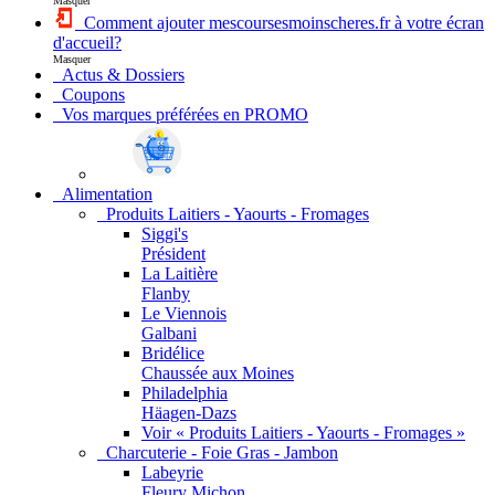
Masquer
Comment ajouter mescoursesmoinscheres.fr à votre écran
d'accueil?
Masquer
Actus & Dossiers
Coupons
Vos marques préférées en PROMO
Alimentation
Produits Laitiers - Yaourts - Fromages
Siggi's
Président
La Laitière
Flanby
Le Viennois
Galbani
Bridélice
Chaussée aux Moines
Philadelphia
Häagen-Dazs
Voir « Produits Laitiers - Yaourts - Fromages »
Charcuterie - Foie Gras - Jambon
Labeyrie
Fleury Michon