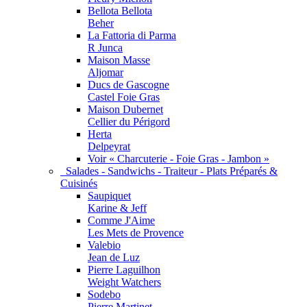
Bellota Bellota
Beher
La Fattoria di Parma
R Junca
Maison Masse
Aljomar
Ducs de Gascogne
Castel Foie Gras
Maison Dubernet
Cellier du Périgord
Herta
Delpeyrat
Voir « Charcuterie - Foie Gras - Jambon »
Salades - Sandwichs - Traiteur - Plats Préparés &
Cuisinés
Saupiquet
Karine & Jeff
Comme J'Aime
Les Mets de Provence
Valebio
Jean de Luz
Pierre Laguilhon
Weight Watchers
Sodebo
Pierre Martinet