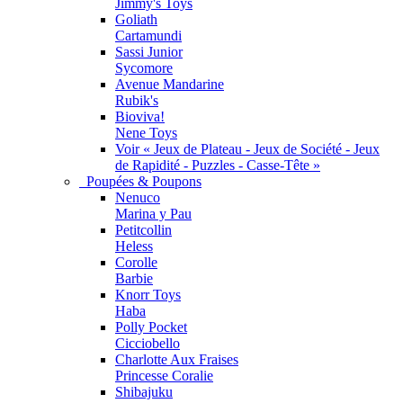
Jimmy's Toys
Goliath
Cartamundi
Sassi Junior
Sycomore
Avenue Mandarine
Rubik's
Bioviva!
Nene Toys
Voir « Jeux de Plateau - Jeux de Société - Jeux
de Rapidité - Puzzles - Casse-Tête »
Poupées & Poupons
Nenuco
Marina y Pau
Petitcollin
Heless
Corolle
Barbie
Knorr Toys
Haba
Polly Pocket
Cicciobello
Charlotte Aux Fraises
Princesse Coralie
Shibajuku