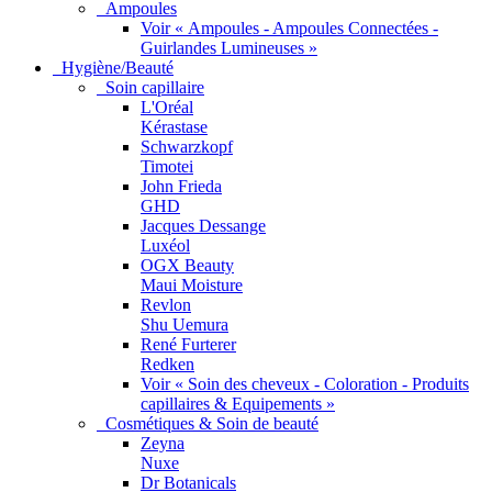
Ampoules
Voir « Ampoules - Ampoules Connectées -
Guirlandes Lumineuses »
Hygiène/Beauté
Soin capillaire
L'Oréal
Kérastase
Schwarzkopf
Timotei
John Frieda
GHD
Jacques Dessange
Luxéol
OGX Beauty
Maui Moisture
Revlon
Shu Uemura
René Furterer
Redken
Voir « Soin des cheveux - Coloration - Produits
capillaires & Equipements »
Cosmétiques & Soin de beauté
Zeyna
Nuxe
Dr Botanicals