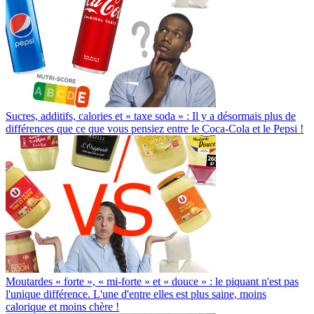
Sucres, additifs, calories et « taxe soda » : Il y a désormais plus de
différences que ce que vous pensiez entre le Coca-Cola et le Pepsi !
Moutardes « forte », « mi-forte » et « douce » : le piquant n'est pas
l'unique différence. L'une d'entre elles est plus saine, moins
calorique et moins chère !