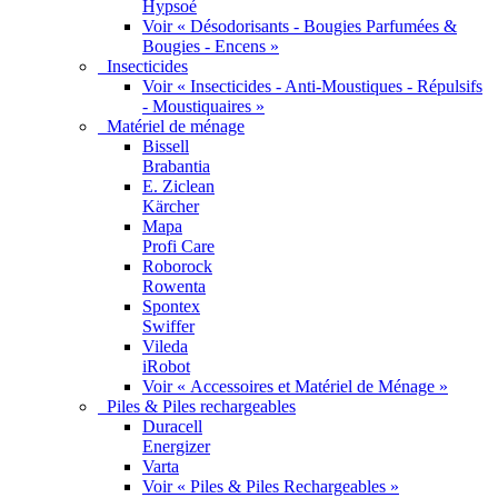
Hypsoé
Voir « Désodorisants - Bougies Parfumées &
Bougies - Encens »
Insecticides
Voir « Insecticides - Anti-Moustiques - Répulsifs
- Moustiquaires »
Matériel de ménage
Bissell
Brabantia
E. Ziclean
Kärcher
Mapa
Profi Care
Roborock
Rowenta
Spontex
Swiffer
Vileda
iRobot
Voir « Accessoires et Matériel de Ménage »
Piles & Piles rechargeables
Duracell
Energizer
Varta
Voir « Piles & Piles Rechargeables »