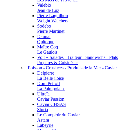
Valebio
Jean de Luz
Pierre Laguilhon
Weight Watchers
Sodebo
Pierre Martinet
Daunat
Quitoque
Maître Coq
Le Gaulois
Voir « Salades - Traiteur - Sandwichs - Plats
Préparés & Cuisinés »
Poisson - Crustacés - Produits de la Mer - Caviar
Delpierre
La Belle-iloise
Dom Petroff
La Paimpolaise
Ultreïa
Caviar Passion
Caviar CHSAS
Sturia
Le Comptoir du Caviar
Astara
Labeyrie