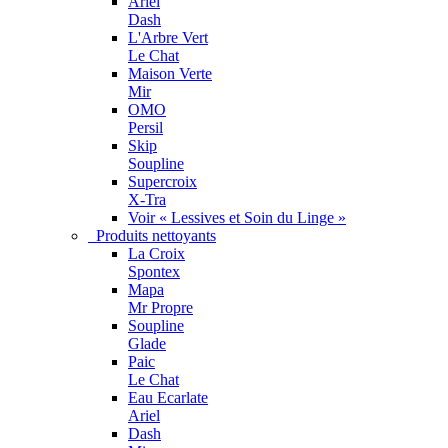
Ariel
Dash
L'Arbre Vert
Le Chat
Maison Verte
Mir
OMO
Persil
Skip
Soupline
Supercroix
X-Tra
Voir « Lessives et Soin du Linge »
Produits nettoyants
La Croix
Spontex
Mapa
Mr Propre
Soupline
Glade
Paic
Le Chat
Eau Ecarlate
Ariel
Dash