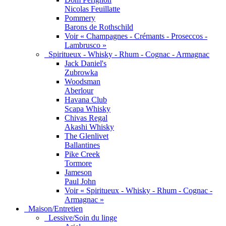
Nicolas Feuillatte
Pommery
Barons de Rothschild
Voir « Champagnes - Crémants - Proseccos -
Lambrusco »
Spiritueux - Whisky - Rhum - Cognac - Armagnac
Jack Daniel's
Zubrowka
Woodsman
Aberlour
Havana Club
Scapa Whisky
Chivas Regal
Akashi Whisky
The Glenlivet
Ballantines
Pike Creek
Tormore
Jameson
Paul John
Voir « Spiritueux - Whisky - Rhum - Cognac -
Armagnac »
Maison/Entretien
Lessive/Soin du linge