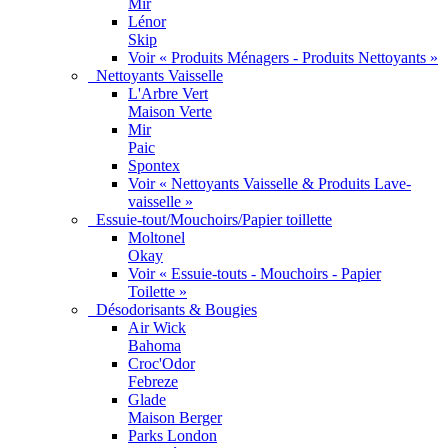
Mir
Lénor
Skip
Voir « Produits Ménagers - Produits Nettoyants »
Nettoyants Vaisselle
L'Arbre Vert
Maison Verte
Mir
Paic
Spontex
Voir « Nettoyants Vaisselle & Produits Lave-
vaisselle »
Essuie-tout/Mouchoirs/Papier toillette
Moltonel
Okay
Voir « Essuie-touts - Mouchoirs - Papier
Toilette »
Désodorisants & Bougies
Air Wick
Bahoma
Croc'Odor
Febreze
Glade
Maison Berger
Parks London