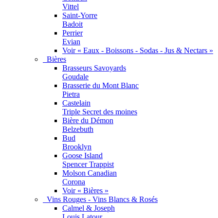
Vittel
Saint-Yorre
Badoit
Perrier
Evian
Voir « Eaux - Boissons - Sodas - Jus & Nectars »
Bières
Brasseurs Savoyards
Goudale
Brasserie du Mont Blanc
Pietra
Castelain
Triple Secret des moines
Bière du Démon
Belzebuth
Bud
Brooklyn
Goose Island
Spencer Trappist
Molson Canadian
Corona
Voir « Bières »
Vins Rouges - Vins Blancs & Rosés
Calmel & Joseph
Louis Latour