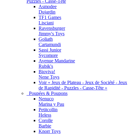
Puzzles - Casse-Tête
Asmodee
Dujardin
TF1 Games
Lisciani
Ravensburger
Jimmy's Toys
Goliath
Cartamundi
Sassi Junior
Sycomore
Avenue Mandarine
Rubik's
Bioviva!
Nene Toys
Voir « Jeux de Plateau - Jeux de Société - Jeux
de Rapidité - Puzzles - Casse-Tête »
Poupées & Poupons
Nenuco
Marina y Pau
Petitcollin
Heless
Corolle
Barbie
Knorr Toys