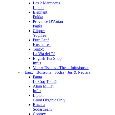
Les 2 Marmottes
Lipton
Elephant
Pukka
Provence D'Antan
Pagès
Clipper
YogiTea
Pure Leaf
Kusmi Tea
Teatox
La Via del Tè
English Tea Shop
Infuz
Voir « Tisanes - Thés - Infusions »
Eaux - Boissons - Sodas - Jus & Nectars
Fanta
Le Coq Toqué
Alain Milliat
Infuz
Lipton
Good Organic Only
Rozana
Sodastream
Contrex