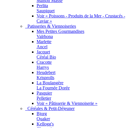
Maison Masse
Perlita
Saupiquet
Voir « Poissons - Produits de la Mer - Crustacés -
Caviar »
Patisseries & Viennoiseries
Mes Petites Gourmandises
Valrhona
Marlette
Ancel
Jacquet
Céréal Bio
Cracotte
Harrys
Heudebert
Krisprolls
La Boulangère
La Fournée Dorée
Pasquier
Pelletier
Voir « Pâtisserie & Viennoiserie »
Céréales & Petit-Déjeuner
Bjorg
Quaker
Kellogg's