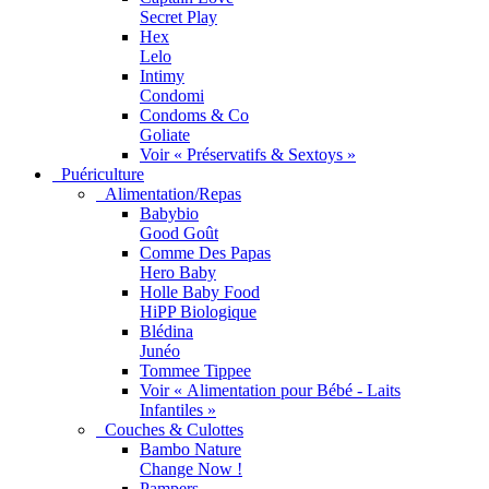
Secret Play
Hex
Lelo
Intimy
Condomi
Condoms & Co
Goliate
Voir « Préservatifs & Sextoys »
Puériculture
Alimentation/Repas
Babybio
Good Goût
Comme Des Papas
Hero Baby
Holle Baby Food
HiPP Biologique
Blédina
Junéo
Tommee Tippee
Voir « Alimentation pour Bébé - Laits
Infantiles »
Couches & Culottes
Bambo Nature
Change Now !
Pampers