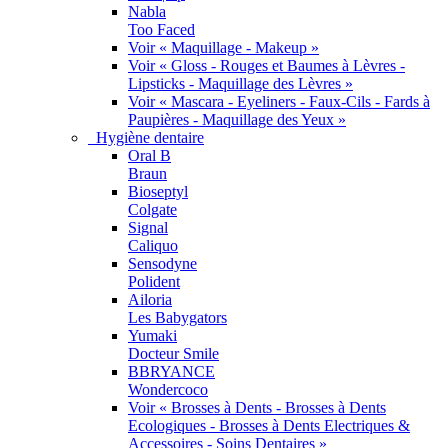
Nabla
Too Faced
Voir « Maquillage - Makeup »
Voir « Gloss - Rouges et Baumes à Lèvres -
Lipsticks - Maquillage des Lèvres »
Voir « Mascara - Eyeliners - Faux-Cils - Fards à
Paupières - Maquillage des Yeux »
Hygiène dentaire
Oral B
Braun
Bioseptyl
Colgate
Signal
Caliquo
Sensodyne
Polident
Ailoria
Les Babygators
Yumaki
Docteur Smile
BBRYANCE
Wondercoco
Voir « Brosses à Dents - Brosses à Dents
Ecologiques - Brosses à Dents Electriques &
Accessoires - Soins Dentaires »