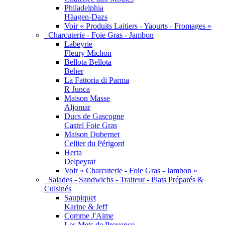
Philadelphia
Häagen-Dazs
Voir « Produits Laitiers - Yaourts - Fromages »
Charcuterie - Foie Gras - Jambon
Labeyrie
Fleury Michon
Bellota Bellota
Beher
La Fattoria di Parma
R Junca
Maison Masse
Aljomar
Ducs de Gascogne
Castel Foie Gras
Maison Dubernet
Cellier du Périgord
Herta
Delpeyrat
Voir « Charcuterie - Foie Gras - Jambon »
Salades - Sandwichs - Traiteur - Plats Préparés &
Cuisinés
Saupiquet
Karine & Jeff
Comme J'Aime
Les Mets de Provence