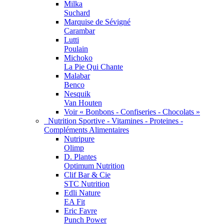
Milka
Suchard
Marquise de Sévigné
Carambar
Lutti
Poulain
Michoko
La Pie Qui Chante
Malabar
Benco
Nesquik
Van Houten
Voir « Bonbons - Confiseries - Chocolats »
Nutrition Sportive - Vitamines - Proteines -
Compléments Alimentaires
Nutripure
Olimp
D. Plantes
Optimum Nutrition
Clif Bar & Cie
STC Nutrition
Edli Nature
EA Fit
Eric Favre
Punch Power