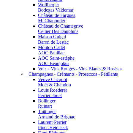
Wolfberger
Bodegas Valdemar
Château de Fargues
M. Chapoutier
Château de Chantegrive
Cellier Des Dauphins
Maison Guigal
Baron de Lestac
Mouton Cadet
AOC Pauillac
AOC Saint-estèphe
AOC Beaujolais
Voir « Vins Rouges - Vins Blancs & Rosés »
Champagnes - Crémants - Proseccos - Pétillants
Veuve Clicquot
Moët & Chandon
Louis Roederer
Perrier-Jouët
Bollinger
Ruinart
Taittinger
Armand de Brignac
Laurent-Perrier
Piper-Heidsieck
Dom Pérignon