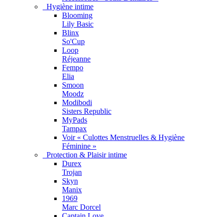
Hygiène intime
Blooming
Lily Basic
Blinx
So'Cup
Loop
Réjeanne
Fempo
Elia
Smoon
Moodz
Modibodi
Sisters Republic
MyPads
Tampax
Voir « Culottes Menstruelles & Hygiène
Féminine »
Protection & Plaisir intime
Durex
Trojan
Skyn
Manix
1969
Marc Dorcel
Captain Love