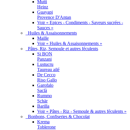
Mutti
Heinz
Guayapi
Provence D'Antan
Voir « Epices - Condiments - Saveurs sucrées -
Sauces »
Huiles & Assaisonnements
Maille
Voir « Huiles & Assaisonnements »
Pâtes, Riz, Semoule et autres féculents
Si BON
Panzani
Lustucru
Taureau ailé
De Cecco
Riso Gallo
Garofalo
Saclà
Rummo
Schär
Barilla
Voir « Pâtes - Riz - Semoule & autres féculents »
Bonbons, Confiseries & Chocolat
Krema
Toblerone