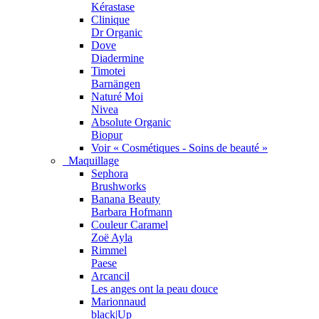
Kérastase
Clinique
Dr Organic
Dove
Diadermine
Timotei
Barnängen
Naturé Moi
Nivea
Absolute Organic
Biopur
Voir « Cosmétiques - Soins de beauté »
Maquillage
Sephora
Brushworks
Banana Beauty
Barbara Hofmann
Couleur Caramel
Zoë Ayla
Rimmel
Paese
Arcancil
Les anges ont la peau douce
Marionnaud
black|Up