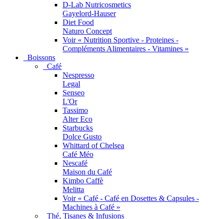
D-Lab Nutricosmetics
Gayelord-Hauser
Diet Food
Naturo Concept
Voir « Nutrition Sportive - Proteines -
Compléments Alimentaires - Vitamines »
Boissons
Café
Nespresso
Legal
Senseo
L'Or
Tassimo
Alter Eco
Starbucks
Dolce Gusto
Whittard of Chelsea
Café Méo
Nescafé
Maison du Café
Kimbo Caffè
Melitta
Voir « Café - Café en Dosettes & Capsules -
Machines à Café »
Thé, Tisanes & Infusions