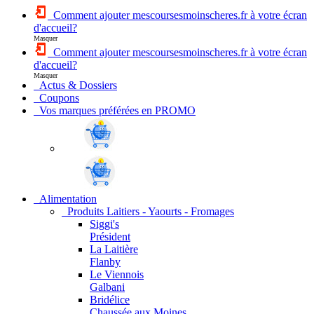
Comment ajouter mescoursesmoinscheres.fr à votre écran
d'accueil?
Masquer
Comment ajouter mescoursesmoinscheres.fr à votre écran
d'accueil?
Masquer
Actus & Dossiers
Coupons
Vos marques préférées en PROMO
Alimentation
Produits Laitiers - Yaourts - Fromages
Siggi's
Président
La Laitière
Flanby
Le Viennois
Galbani
Bridélice
Chaussée aux Moines