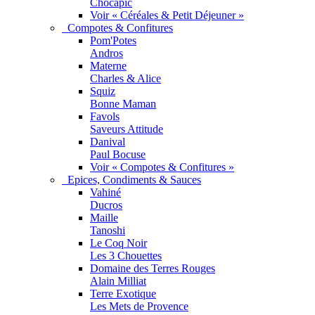
Chocapic
Voir « Céréales & Petit Déjeuner »
Compotes & Confitures
Pom'Potes
Andros
Materne
Charles & Alice
Squiz
Bonne Maman
Favols
Saveurs Attitude
Danival
Paul Bocuse
Voir « Compotes & Confitures »
Epices, Condiments & Sauces
Vahiné
Ducros
Maille
Tanoshi
Le Coq Noir
Les 3 Chouettes
Domaine des Terres Rouges
Alain Milliat
Terre Exotique
Les Mets de Provence