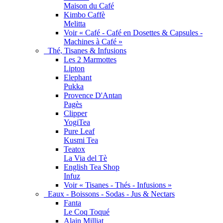
Maison du Café
Kimbo Caffè
Melitta
Voir « Café - Café en Dosettes & Capsules -
Machines à Café »
Thé, Tisanes & Infusions
Les 2 Marmottes
Lipton
Elephant
Pukka
Provence D'Antan
Pagès
Clipper
YogiTea
Pure Leaf
Kusmi Tea
Teatox
La Via del Tè
English Tea Shop
Infuz
Voir « Tisanes - Thés - Infusions »
Eaux - Boissons - Sodas - Jus & Nectars
Fanta
Le Coq Toqué
Alain Milliat