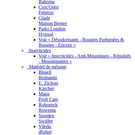
Bahoma
Croc'Odor
Febreze
Glade
Maison Berger
Parks London
Hypsoé
Voir « Désodorisants - Bougies Parfumées &
Bougies - Encens »
Insecticides
Voir « Insecticides - Anti-Moustiques - Répulsifs
- Moustiquaires »
Matériel de ménage
Bissell
Brabantia
E. Ziclean
Kärcher
Mapa
Profi Care
Roborock
Rowenta
Spontex
Swiffer
Vileda
iRobot