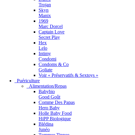
Trojan
Skyn
Manix
1969
Marc Dorcel
Captain Love
Secret Play
Hex
Lelo
Intimy
Condomi
Condoms & Co
Goliate
Voir « Préservatifs & Sextoys »
Puériculture
Alimentation/Repas
Babybio
Good Goût
Comme Des Papas
Hero Baby
Holle Baby Food
HiPP Biologique
Blédina
Junéo
Tommee Tippee