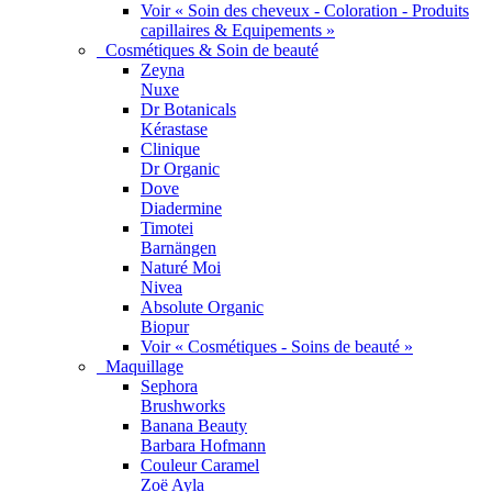
Voir « Soin des cheveux - Coloration - Produits
capillaires & Equipements »
Cosmétiques & Soin de beauté
Zeyna
Nuxe
Dr Botanicals
Kérastase
Clinique
Dr Organic
Dove
Diadermine
Timotei
Barnängen
Naturé Moi
Nivea
Absolute Organic
Biopur
Voir « Cosmétiques - Soins de beauté »
Maquillage
Sephora
Brushworks
Banana Beauty
Barbara Hofmann
Couleur Caramel
Zoë Ayla