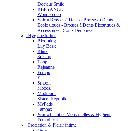
Docteur Smile
BBRYANCE
Wondercoco
Voir « Brosses à Dents - Brosses à Dents
Ecologiques - Brosses à Dents Electriques &
Accessoires - Soins Dentaires »
Hygiène intime
Blooming
Lily Basic
Blinx
So'Cup
Loop
Réjeanne
Fempo
Elia
Smoon
Moodz
Modibodi
Sisters Republic
MyPads
Tampax
Voir « Culottes Menstruelles & Hygiène
Féminine »
Protection & Plaisir intime
Durex