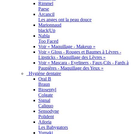
Rimmel
Paese
Arcancil
Les anges ont la peau douce
Marionnaud
black|Up
Nabla
Too Faced
Voir « Maquillage - Makeup »
Voir « Gloss - Rouges et Baumes à Lèvres -
Lipsticks - Maquillage des Lèvres »
Voir « Mascara - Eyeliners - Faux-Cils - Fards à
Paupières - Maquillage des Yeux »
Hygiène dentaire
Oral B
Braun
Bioseptyl
Colgate
Signal
Caliquo
Sensodyne
Polident
Ailoria
Les Babygators
Yumaki