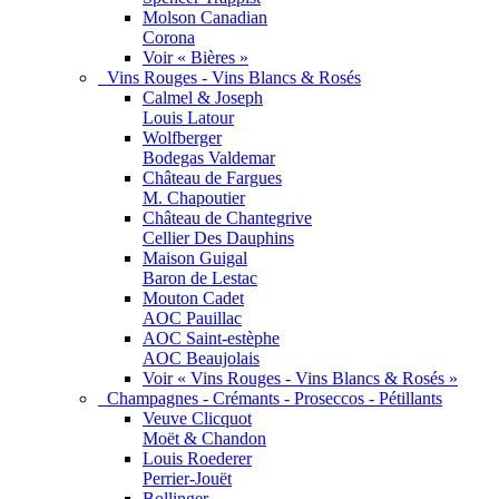
Molson Canadian
Corona
Voir « Bières »
Vins Rouges - Vins Blancs & Rosés
Calmel & Joseph
Louis Latour
Wolfberger
Bodegas Valdemar
Château de Fargues
M. Chapoutier
Château de Chantegrive
Cellier Des Dauphins
Maison Guigal
Baron de Lestac
Mouton Cadet
AOC Pauillac
AOC Saint-estèphe
AOC Beaujolais
Voir « Vins Rouges - Vins Blancs & Rosés »
Champagnes - Crémants - Proseccos - Pétillants
Veuve Clicquot
Moët & Chandon
Louis Roederer
Perrier-Jouët
Bollinger