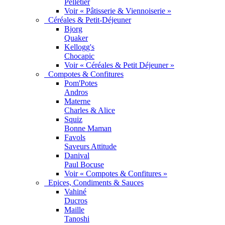
Pelletier
Voir « Pâtisserie & Viennoiserie »
Céréales & Petit-Déjeuner
Bjorg
Quaker
Kellogg's
Chocapic
Voir « Céréales & Petit Déjeuner »
Compotes & Confitures
Pom'Potes
Andros
Materne
Charles & Alice
Squiz
Bonne Maman
Favols
Saveurs Attitude
Danival
Paul Bocuse
Voir « Compotes & Confitures »
Epices, Condiments & Sauces
Vahiné
Ducros
Maille
Tanoshi