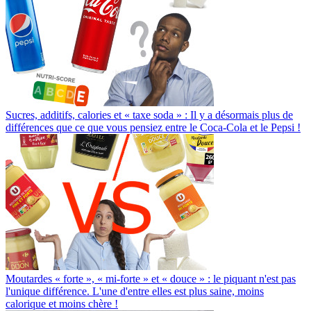
Sucres, additifs, calories et « taxe soda » : Il y a désormais plus de
différences que ce que vous pensiez entre le Coca-Cola et le Pepsi !
Moutardes « forte », « mi-forte » et « douce » : le piquant n'est pas
l'unique différence. L'une d'entre elles est plus saine, moins
calorique et moins chère !