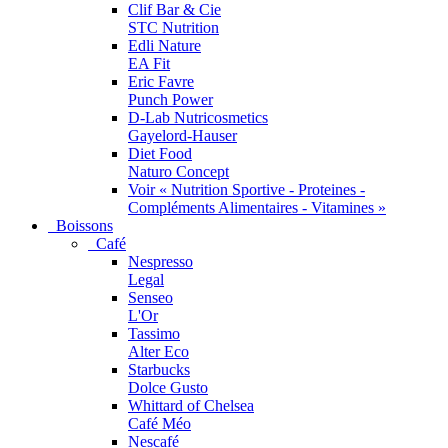
Clif Bar & Cie
STC Nutrition
Edli Nature
EA Fit
Eric Favre
Punch Power
D-Lab Nutricosmetics
Gayelord-Hauser
Diet Food
Naturo Concept
Voir « Nutrition Sportive - Proteines -
Compléments Alimentaires - Vitamines »
Boissons
Café
Nespresso
Legal
Senseo
L'Or
Tassimo
Alter Eco
Starbucks
Dolce Gusto
Whittard of Chelsea
Café Méo
Nescafé