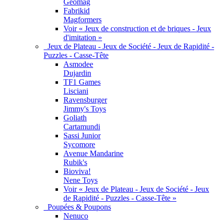
Geomag
Fabrikid
Magformers
Voir « Jeux de construction et de briques - Jeux
d'imitation »
Jeux de Plateau - Jeux de Société - Jeux de Rapidité -
Puzzles - Casse-Tête
Asmodee
Dujardin
TF1 Games
Lisciani
Ravensburger
Jimmy's Toys
Goliath
Cartamundi
Sassi Junior
Sycomore
Avenue Mandarine
Rubik's
Bioviva!
Nene Toys
Voir « Jeux de Plateau - Jeux de Société - Jeux
de Rapidité - Puzzles - Casse-Tête »
Poupées & Poupons
Nenuco