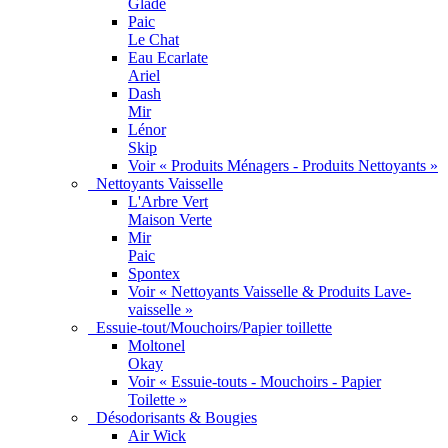
Glade
Paic
Le Chat
Eau Ecarlate
Ariel
Dash
Mir
Lénor
Skip
Voir « Produits Ménagers - Produits Nettoyants »
Nettoyants Vaisselle
L'Arbre Vert
Maison Verte
Mir
Paic
Spontex
Voir « Nettoyants Vaisselle & Produits Lave-
vaisselle »
Essuie-tout/Mouchoirs/Papier toillette
Moltonel
Okay
Voir « Essuie-touts - Mouchoirs - Papier
Toilette »
Désodorisants & Bougies
Air Wick