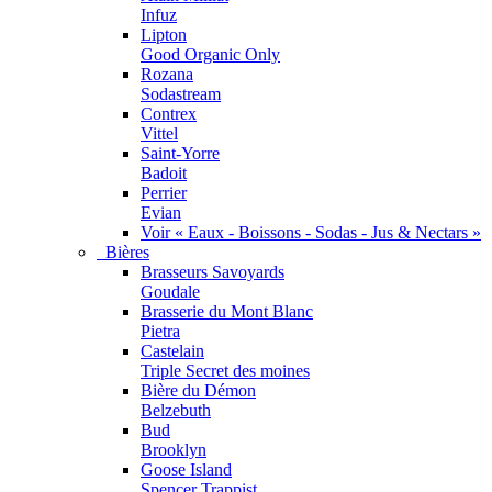
Infuz
Lipton
Good Organic Only
Rozana
Sodastream
Contrex
Vittel
Saint-Yorre
Badoit
Perrier
Evian
Voir « Eaux - Boissons - Sodas - Jus & Nectars »
Bières
Brasseurs Savoyards
Goudale
Brasserie du Mont Blanc
Pietra
Castelain
Triple Secret des moines
Bière du Démon
Belzebuth
Bud
Brooklyn
Goose Island
Spencer Trappist