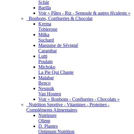
Schär
Barilla
Voir « Pâtes - Riz - Semoule & autres féculents »
Bonbons, Confiseries & Chocolat
Krema
Toblerone
Milka
Suchard
Marquise de Sévigné
Carambar
Lutti
Poulain
Michoko
La Pie Qui Chante
Malabar
Benco
Nesquik
Van Houten
Voir « Bonbons - Confiseries - Chocolats »
Nutrition Sportive - Vitamines - Proteines -
Compléments Alimentaires
Nutripure
Olimp
D. Plantes
Optimum Nutrition