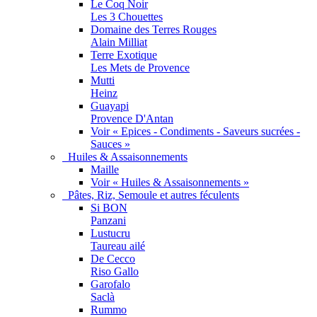
Le Coq Noir
Les 3 Chouettes
Domaine des Terres Rouges
Alain Milliat
Terre Exotique
Les Mets de Provence
Mutti
Heinz
Guayapi
Provence D'Antan
Voir « Epices - Condiments - Saveurs sucrées -
Sauces »
Huiles & Assaisonnements
Maille
Voir « Huiles & Assaisonnements »
Pâtes, Riz, Semoule et autres féculents
Si BON
Panzani
Lustucru
Taureau ailé
De Cecco
Riso Gallo
Garofalo
Saclà
Rummo