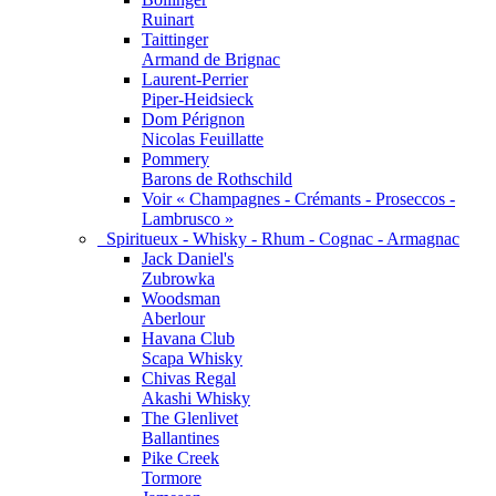
Ruinart
Taittinger
Armand de Brignac
Laurent-Perrier
Piper-Heidsieck
Dom Pérignon
Nicolas Feuillatte
Pommery
Barons de Rothschild
Voir « Champagnes - Crémants - Proseccos -
Lambrusco »
Spiritueux - Whisky - Rhum - Cognac - Armagnac
Jack Daniel's
Zubrowka
Woodsman
Aberlour
Havana Club
Scapa Whisky
Chivas Regal
Akashi Whisky
The Glenlivet
Ballantines
Pike Creek
Tormore