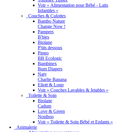
Voir « Alimentation pour Bébé - Laits
Infantiles »
Couches & Culottes
Bambo Nature
Change Now !
Pampers
B'bies
Biolane
P'tits dessous
Pingo
BB Ecologic
Bambinex
Bum Diapers
Naty
Charlie Banana
Eliott & Loup
Voir « Couches Lavables & Jetables »
Toilette & Soin
Biolane
Cadum
Love & Green
Nosiboo
Voir « Toilette & Soin Bébé et Enfants »
Animalerie