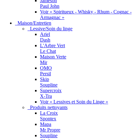
Jameson
Paul John
Voir « Spiritueux - Whisky - Rhum - Cognac -
Armagnac »
Maison/Entretien
Lessive/Soin du linge
Ariel
Dash
L'Arbre Vert
Le Chat
Maison Verte
Mir
OMO
Persil
Skip
Soupline
Supercroix
X-Tra
Voir « Lessives et Soin du Linge »
Produits nettoyants
La Croix
Spontex
Mapa
Mr Propre
Soupline