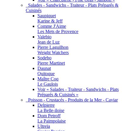
Salades - Sandwichs - Traiteur - Plats Préparés &
Cuisinés
Saupiquet
Karine & Jeff
Comme J'Aime
Les Mets de Provence
Valebio
Jean de Luz
Pierre Laguilhon
Weight Watchers
Sodebo
Pierre Martinet
Daunat
Quitoque
Maître Coq
Le Gaulois
Voir « Salades - Traiteur - Sandwichs - Plats
Préparés & Cuisinés »
Poisson - Crustacés - Produits de la Mer - Caviar
Delpierre
La Belle-iloise
Dom Petroff
La Paimpolaise
Ultreïa