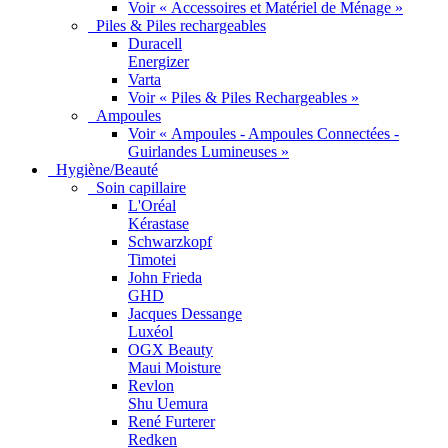
Voir « Accessoires et Matériel de Ménage »
Piles & Piles rechargeables
Duracell
Energizer
Varta
Voir « Piles & Piles Rechargeables »
Ampoules
Voir « Ampoules - Ampoules Connectées -
Guirlandes Lumineuses »
Hygiène/Beauté
Soin capillaire
L'Oréal
Kérastase
Schwarzkopf
Timotei
John Frieda
GHD
Jacques Dessange
Luxéol
OGX Beauty
Maui Moisture
Revlon
Shu Uemura
René Furterer
Redken