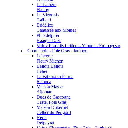
La Laitière
Flanby
Le Viennois
Galbani
Bridélice
Chaussée aux Moines
Philadelphia
Häagen-Dazs
Voir « Produits Laitiers - Yaourts - Fromages »
Charcuterie - Foie Gras - Jambon
Labeyrie
Fleury Michon
Bellota Bellota
Beher
La Fattoria di Parma
R Junca
Maison Masse
Aljomar
Ducs de Gascogne
Castel Foie Gras
Maison Dubernet
Cellier du Périgord
Herta
Delpeyrat
Voir « Charcuterie - Foie Gras - Jambon »