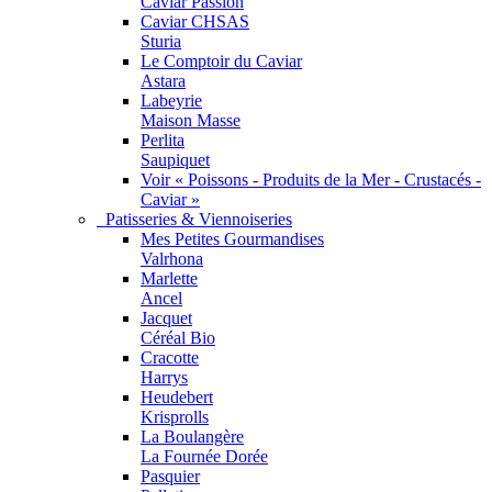
Caviar Passion
Caviar CHSAS
Sturia
Le Comptoir du Caviar
Astara
Labeyrie
Maison Masse
Perlita
Saupiquet
Voir « Poissons - Produits de la Mer - Crustacés -
Caviar »
Patisseries & Viennoiseries
Mes Petites Gourmandises
Valrhona
Marlette
Ancel
Jacquet
Céréal Bio
Cracotte
Harrys
Heudebert
Krisprolls
La Boulangère
La Fournée Dorée
Pasquier