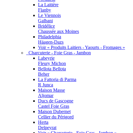
La Laitière
Flanby
Le Viennois
Galbani
Bridélice
Chaussée aux Moines
Philadelphia
Häagen-Dazs
Voir « Produits Laitiers - Yaourts - Fromages »
Charcuterie - Foie Gras - Jambon
Labeyrie
Fleury Michon
Bellota Bellota
Beher
La Fattoria di Parma
R Junca
Maison Masse
Aljomar
Ducs de Gascogne
Castel Foie Gras
Maison Dubernet
Cellier du Périgord
Herta
Delpeyrat
Voir « Charcuterie - Foie Gras - Jambon »