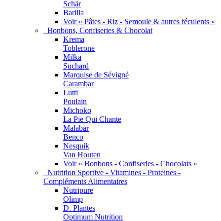
Schär
Barilla
Voir « Pâtes - Riz - Semoule & autres féculents »
Bonbons, Confiseries & Chocolat
Krema
Toblerone
Milka
Suchard
Marquise de Sévigné
Carambar
Lutti
Poulain
Michoko
La Pie Qui Chante
Malabar
Benco
Nesquik
Van Houten
Voir « Bonbons - Confiseries - Chocolats »
Nutrition Sportive - Vitamines - Proteines -
Compléments Alimentaires
Nutripure
Olimp
D. Plantes
Optimum Nutrition