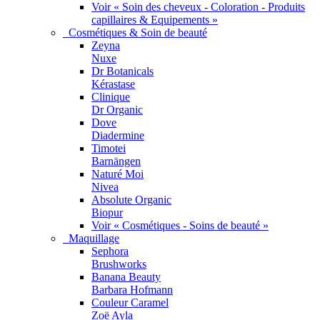
Voir « Soin des cheveux - Coloration - Produits
capillaires & Equipements »
Cosmétiques & Soin de beauté
Zeyna
Nuxe
Dr Botanicals
Kérastase
Clinique
Dr Organic
Dove
Diadermine
Timotei
Barnängen
Naturé Moi
Nivea
Absolute Organic
Biopur
Voir « Cosmétiques - Soins de beauté »
Maquillage
Sephora
Brushworks
Banana Beauty
Barbara Hofmann
Couleur Caramel
Zoë Ayla