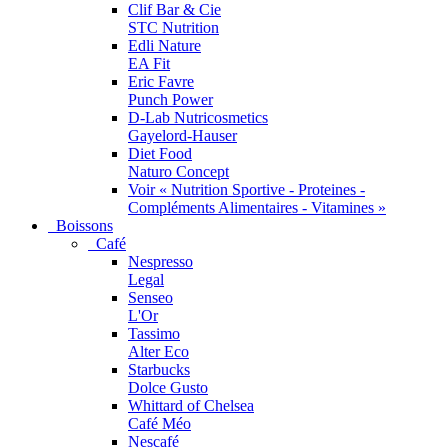
Clif Bar & Cie
STC Nutrition
Edli Nature
EA Fit
Eric Favre
Punch Power
D-Lab Nutricosmetics
Gayelord-Hauser
Diet Food
Naturo Concept
Voir « Nutrition Sportive - Proteines -
Compléments Alimentaires - Vitamines »
Boissons
Café
Nespresso
Legal
Senseo
L'Or
Tassimo
Alter Eco
Starbucks
Dolce Gusto
Whittard of Chelsea
Café Méo
Nescafé