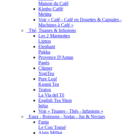
Maison du Café
Kimbo Caffè
Melitta
Voir « Café - Café en Dosettes & Capsules -
Machines à Café »
Thé, Tisanes & Infusions
Les 2 Marmottes
Lipton
Elephant
Pukka
Provence D'Antan
Pagès
Clipper
YogiTea
Pure Leaf
Kusmi Tea
Teatox
La Via del Tè
English Tea Shop
Infuz
Voir « Tisanes - Thés - Infusions »
Eaux - Boissons - Sodas - Jus & Nectars
Fanta
Le Coq Toqué
Alain Milliat