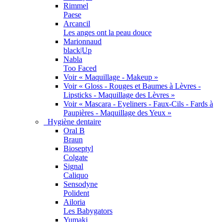
Rimmel
Paese
Arcancil
Les anges ont la peau douce
Marionnaud
black|Up
Nabla
Too Faced
Voir « Maquillage - Makeup »
Voir « Gloss - Rouges et Baumes à Lèvres -
Lipsticks - Maquillage des Lèvres »
Voir « Mascara - Eyeliners - Faux-Cils - Fards à
Paupières - Maquillage des Yeux »
Hygiène dentaire
Oral B
Braun
Bioseptyl
Colgate
Signal
Caliquo
Sensodyne
Polident
Ailoria
Les Babygators
Yumaki