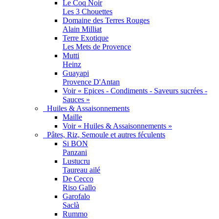
Le Coq Noir
Les 3 Chouettes
Domaine des Terres Rouges
Alain Milliat
Terre Exotique
Les Mets de Provence
Mutti
Heinz
Guayapi
Provence D'Antan
Voir « Epices - Condiments - Saveurs sucrées -
Sauces »
Huiles & Assaisonnements
Maille
Voir « Huiles & Assaisonnements »
Pâtes, Riz, Semoule et autres féculents
Si BON
Panzani
Lustucru
Taureau ailé
De Cecco
Riso Gallo
Garofalo
Saclà
Rummo