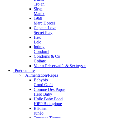
Trojan
Skyn
Manix
1969
Marc Dorcel
Captain Love
Secret Play
Hex
Lelo
Intimy
Condomi
Condoms & Co
Goliate
Voir « Préservatifs & Sextoys »
Puériculture
Alimentation/Repas
Babybio
Good Goût
Comme Des Papas
Hero Baby
Holle Baby Food
HiPP Biologique
Blédina
Junéo
Tommee Tippee