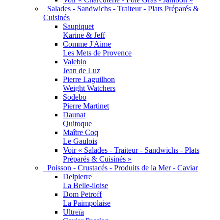
Salades - Sandwichs - Traiteur - Plats Préparés &
Cuisinés
Saupiquet
Karine & Jeff
Comme J'Aime
Les Mets de Provence
Valebio
Jean de Luz
Pierre Laguilhon
Weight Watchers
Sodebo
Pierre Martinet
Daunat
Quitoque
Maître Coq
Le Gaulois
Voir « Salades - Traiteur - Sandwichs - Plats
Préparés & Cuisinés »
Poisson - Crustacés - Produits de la Mer - Caviar
Delpierre
La Belle-iloise
Dom Petroff
La Paimpolaise
Ultreïa