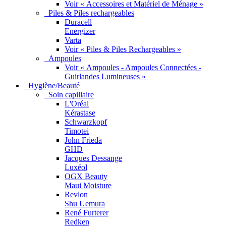
Voir « Accessoires et Matériel de Ménage »
Piles & Piles rechargeables
Duracell
Energizer
Varta
Voir « Piles & Piles Rechargeables »
Ampoules
Voir « Ampoules - Ampoules Connectées -
Guirlandes Lumineuses »
Hygiène/Beauté
Soin capillaire
L'Oréal
Kérastase
Schwarzkopf
Timotei
John Frieda
GHD
Jacques Dessange
Luxéol
OGX Beauty
Maui Moisture
Revlon
Shu Uemura
René Furterer
Redken