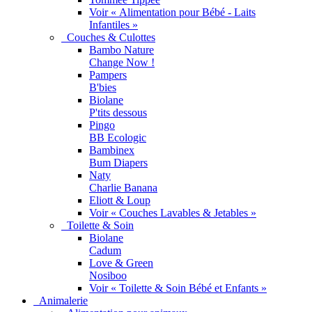
Voir « Alimentation pour Bébé - Laits
Infantiles »
Couches & Culottes
Bambo Nature
Change Now !
Pampers
B'bies
Biolane
P'tits dessous
Pingo
BB Ecologic
Bambinex
Bum Diapers
Naty
Charlie Banana
Eliott & Loup
Voir « Couches Lavables & Jetables »
Toilette & Soin
Biolane
Cadum
Love & Green
Nosiboo
Voir « Toilette & Soin Bébé et Enfants »
Animalerie