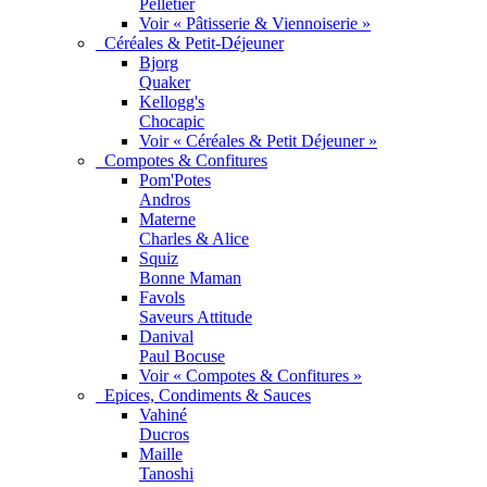
Pelletier
Voir « Pâtisserie & Viennoiserie »
Céréales & Petit-Déjeuner
Bjorg
Quaker
Kellogg's
Chocapic
Voir « Céréales & Petit Déjeuner »
Compotes & Confitures
Pom'Potes
Andros
Materne
Charles & Alice
Squiz
Bonne Maman
Favols
Saveurs Attitude
Danival
Paul Bocuse
Voir « Compotes & Confitures »
Epices, Condiments & Sauces
Vahiné
Ducros
Maille
Tanoshi