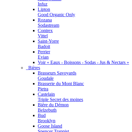
Infuz
Lipton
Good Organic Only
Rozana
Sodastream
Contrex
Vittel
Saint-Yorre
Badoit
Perrier
Evian
Voir « Eaux - Boissons - Sodas - Jus & Nectars »
Bières
Brasseurs Savoyards
Goudale
Brasserie du Mont Blanc
Pietra
Castelain
Triple Secret des moines
Bière du Démon
Belzebuth
Bud
Brooklyn
Goose Island
Spencer Trappist