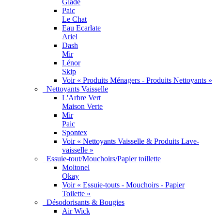
Glade
Paic
Le Chat
Eau Ecarlate
Ariel
Dash
Mir
Lénor
Skip
Voir « Produits Ménagers - Produits Nettoyants »
Nettoyants Vaisselle
L'Arbre Vert
Maison Verte
Mir
Paic
Spontex
Voir « Nettoyants Vaisselle & Produits Lave-
vaisselle »
Essuie-tout/Mouchoirs/Papier toillette
Moltonel
Okay
Voir « Essuie-touts - Mouchoirs - Papier
Toilette »
Désodorisants & Bougies
Air Wick