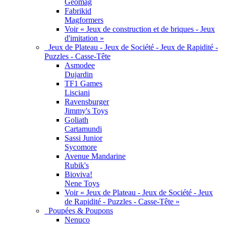
Geomag
Fabrikid
Magformers
Voir « Jeux de construction et de briques - Jeux
d'imitation »
Jeux de Plateau - Jeux de Société - Jeux de Rapidité -
Puzzles - Casse-Tête
Asmodee
Dujardin
TF1 Games
Lisciani
Ravensburger
Jimmy's Toys
Goliath
Cartamundi
Sassi Junior
Sycomore
Avenue Mandarine
Rubik's
Bioviva!
Nene Toys
Voir « Jeux de Plateau - Jeux de Société - Jeux
de Rapidité - Puzzles - Casse-Tête »
Poupées & Poupons
Nenuco