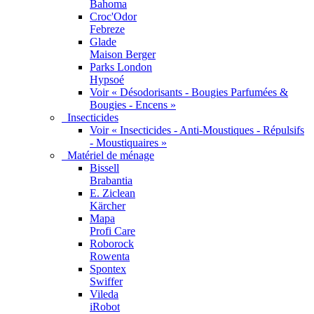
Bahoma
Croc'Odor
Febreze
Glade
Maison Berger
Parks London
Hypsoé
Voir « Désodorisants - Bougies Parfumées &
Bougies - Encens »
Insecticides
Voir « Insecticides - Anti-Moustiques - Répulsifs
- Moustiquaires »
Matériel de ménage
Bissell
Brabantia
E. Ziclean
Kärcher
Mapa
Profi Care
Roborock
Rowenta
Spontex
Swiffer
Vileda
iRobot