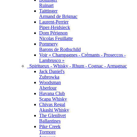
Ruinart
Taittinger
Armand de Brignac
Laurent-Perrier
Piper-Heidsieck
Dom Pérignon
Nicolas Feuillatte
Pommery
Barons de Rothschild
Voir « Champagnes - Crémants - Proseccos -
Lambrusco »
Spiritueux - Whisky - Rhum - Cognac - Armagnac
Jack Daniel's
Zubrowka
Woodsman
Aberlour
Havana Club
Scapa Whisky
Chivas Regal
Akashi Whisky
The Glenlivet
Ballantines
Pike Creek
Tormore