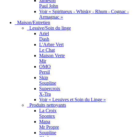
Jameson
Paul John
Voir « Spiritueux - Whisky - Rhum - Cognac -
Armagnac »
Maison/Entretien
Lessive/Soin du linge
Ariel
Dash
L'Arbre Vert
Le Chat
Maison Verte
Mir
OMO
Persil
Skip
Soupline
Supercroix
X-Tra
Voir « Lessives et Soin du Linge »
Produits nettoyants
La Croix
Spontex
Mapa
Mr Propre
Soupline