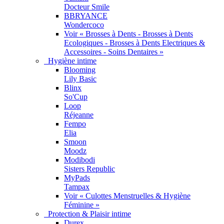
Docteur Smile
BBRYANCE
Wondercoco
Voir « Brosses à Dents - Brosses à Dents
Ecologiques - Brosses à Dents Electriques &
Accessoires - Soins Dentaires »
Hygiène intime
Blooming
Lily Basic
Blinx
So'Cup
Loop
Réjeanne
Fempo
Elia
Smoon
Moodz
Modibodi
Sisters Republic
MyPads
Tampax
Voir « Culottes Menstruelles & Hygiène
Féminine »
Protection & Plaisir intime
Durex