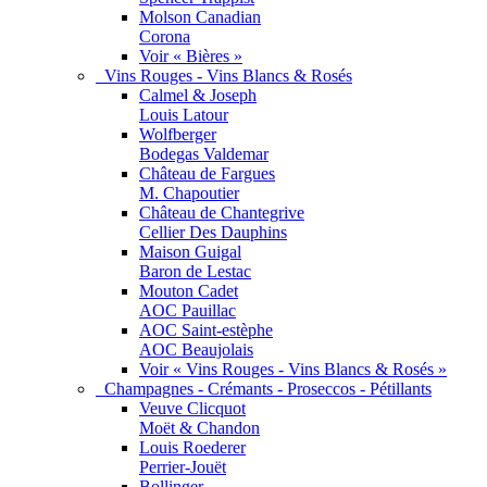
Molson Canadian
Corona
Voir « Bières »
Vins Rouges - Vins Blancs & Rosés
Calmel & Joseph
Louis Latour
Wolfberger
Bodegas Valdemar
Château de Fargues
M. Chapoutier
Château de Chantegrive
Cellier Des Dauphins
Maison Guigal
Baron de Lestac
Mouton Cadet
AOC Pauillac
AOC Saint-estèphe
AOC Beaujolais
Voir « Vins Rouges - Vins Blancs & Rosés »
Champagnes - Crémants - Proseccos - Pétillants
Veuve Clicquot
Moët & Chandon
Louis Roederer
Perrier-Jouët
Bollinger