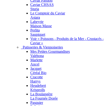
Caviar Passion
Caviar CHSAS
Sturia
Le Comptoir du Caviar
Astara
Labeyrie
Maison Masse
Perlita
Saupiquet
Voir « Poissons - Produits de la Mer - Crustacés -
Caviar »
Patisseries & Viennoiseries
Mes Petites Gourmandises
Valrhona
Marlette
Ancel
Jacquet
Céréal Bio
Cracotte
Harrys
Heudebert
Krisprolls
La Boulangère
La Fournée Dorée
Pasquier