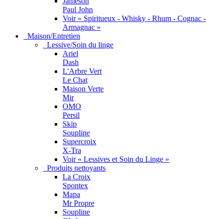
Jameson
Paul John
Voir « Spiritueux - Whisky - Rhum - Cognac -
Armagnac »
Maison/Entretien
Lessive/Soin du linge
Ariel
Dash
L'Arbre Vert
Le Chat
Maison Verte
Mir
OMO
Persil
Skip
Soupline
Supercroix
X-Tra
Voir « Lessives et Soin du Linge »
Produits nettoyants
La Croix
Spontex
Mapa
Mr Propre
Soupline