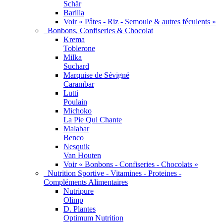
Schär
Barilla
Voir « Pâtes - Riz - Semoule & autres féculents »
Bonbons, Confiseries & Chocolat
Krema
Toblerone
Milka
Suchard
Marquise de Sévigné
Carambar
Lutti
Poulain
Michoko
La Pie Qui Chante
Malabar
Benco
Nesquik
Van Houten
Voir « Bonbons - Confiseries - Chocolats »
Nutrition Sportive - Vitamines - Proteines -
Compléments Alimentaires
Nutripure
Olimp
D. Plantes
Optimum Nutrition