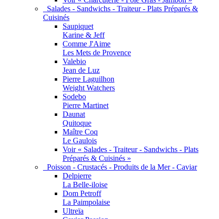
Salades - Sandwichs - Traiteur - Plats Préparés &
Cuisinés
Saupiquet
Karine & Jeff
Comme J'Aime
Les Mets de Provence
Valebio
Jean de Luz
Pierre Laguilhon
Weight Watchers
Sodebo
Pierre Martinet
Daunat
Quitoque
Maître Coq
Le Gaulois
Voir « Salades - Traiteur - Sandwichs - Plats
Préparés & Cuisinés »
Poisson - Crustacés - Produits de la Mer - Caviar
Delpierre
La Belle-iloise
Dom Petroff
La Paimpolaise
Ultreïa