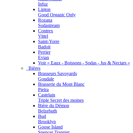
Infuz
Lipton
Good Organic Only
Rozana
Sodastream
Contrex
Vittel
Saint-Yorre
Badoit
Perrier
Evian
Voir « Eaux - Boissons - Sodas - Jus & Nectars »
Bières
Brasseurs Savoyards
Goudale
Brasserie du Mont Blanc
Pietra
Castelain
Triple Secret des moines
Bière du Démon
Belzebuth
Bud
Brooklyn
Goose Island
Spencer Trappist