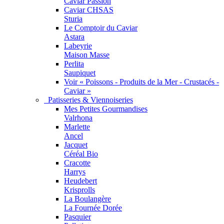
Caviar Passion
Caviar CHSAS
Sturia
Le Comptoir du Caviar
Astara
Labeyrie
Maison Masse
Perlita
Saupiquet
Voir « Poissons - Produits de la Mer - Crustacés -
Caviar »
Patisseries & Viennoiseries
Mes Petites Gourmandises
Valrhona
Marlette
Ancel
Jacquet
Céréal Bio
Cracotte
Harrys
Heudebert
Krisprolls
La Boulangère
La Fournée Dorée
Pasquier