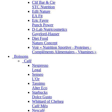
Clif Bar & Cie
STC Nutrition
Edli Nature
EA Fit
Eric Favre
Punch Power
D-Lab Nutricosmetics
Gayelord-Hauser
Diet Food
Naturo Concept
Voir « Nutrition Sportive - Proteines -
Compléments Alimentaires - Vitamines »
Boissons
Café
Nespresso
Legal
Senseo
L'Or
Tassimo
Alter Eco
Starbucks
Dolce Gusto
Whittard of Chelsea
Café Méo
Nescafé