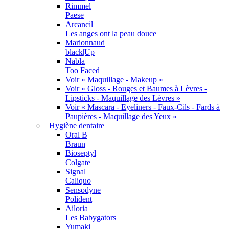
Rimmel
Paese
Arcancil
Les anges ont la peau douce
Marionnaud
black|Up
Nabla
Too Faced
Voir « Maquillage - Makeup »
Voir « Gloss - Rouges et Baumes à Lèvres -
Lipsticks - Maquillage des Lèvres »
Voir « Mascara - Eyeliners - Faux-Cils - Fards à
Paupières - Maquillage des Yeux »
Hygiène dentaire
Oral B
Braun
Bioseptyl
Colgate
Signal
Caliquo
Sensodyne
Polident
Ailoria
Les Babygators
Yumaki