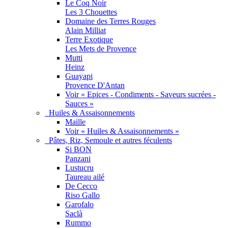
Le Coq Noir
Les 3 Chouettes
Domaine des Terres Rouges
Alain Milliat
Terre Exotique
Les Mets de Provence
Mutti
Heinz
Guayapi
Provence D'Antan
Voir « Epices - Condiments - Saveurs sucrées -
Sauces »
Huiles & Assaisonnements
Maille
Voir « Huiles & Assaisonnements »
Pâtes, Riz, Semoule et autres féculents
Si BON
Panzani
Lustucru
Taureau ailé
De Cecco
Riso Gallo
Garofalo
Saclà
Rummo