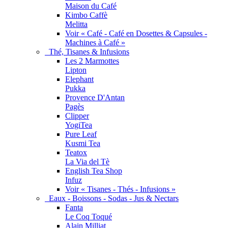
Maison du Café
Kimbo Caffè
Melitta
Voir « Café - Café en Dosettes & Capsules -
Machines à Café »
Thé, Tisanes & Infusions
Les 2 Marmottes
Lipton
Elephant
Pukka
Provence D'Antan
Pagès
Clipper
YogiTea
Pure Leaf
Kusmi Tea
Teatox
La Via del Tè
English Tea Shop
Infuz
Voir « Tisanes - Thés - Infusions »
Eaux - Boissons - Sodas - Jus & Nectars
Fanta
Le Coq Toqué
Alain Milliat