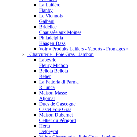
La Laitière
Flanby
Le Viennois
Galbani
Bridélice
Chaussée aux Moines
Philadelphia
Häagen-Dazs
Voir « Produits Laitiers - Yaourts - Fromages »
Charcuterie - Foie Gras - Jambon
Labeyrie
Fleury Michon
Bellota Bellota
Beher
La Fattoria di Parma
R Junca
Maison Masse
Aljomar
Ducs de Gascogne
Castel Foie Gras
Maison Dubernet
Cellier du Périgord
Herta
Delpeyrat
Voir « Charcuterie - Foie Gras - Jambon »