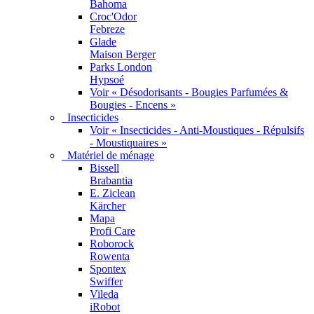
Bahoma
Croc'Odor
Febreze
Glade
Maison Berger
Parks London
Hypsoé
Voir « Désodorisants - Bougies Parfumées &
Bougies - Encens »
Insecticides
Voir « Insecticides - Anti-Moustiques - Répulsifs
- Moustiquaires »
Matériel de ménage
Bissell
Brabantia
E. Ziclean
Kärcher
Mapa
Profi Care
Roborock
Rowenta
Spontex
Swiffer
Vileda
iRobot