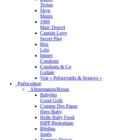
Trojan
Skyn
Manix
1969
Marc Dorcel
Captain Love
Secret Play
Hex
Lelo
Intimy
Condomi
Condoms & Co
Goliate
Voir « Préservatifs & Sextoys »
Puériculture
Alimentation/Repas
Babybio
Good Goût
Comme Des Papas
Hero Baby
Holle Baby Food
HiPP Biologique
Blédina
Junéo
Tommee Tippee