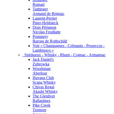
Ruinart
Taittinger
Armand de Brignac
Laurent-Perrier
Piper-Heidsieck
Dom Pérignon
Nicolas Feuillatte
Pommery
Barons de Rothschild
Voir « Champagnes - Crémants - Proseccos -
Lambrusco »
Spiritueux - Whisky - Rhum - Cognac - Armagnac
Jack Daniel's
Zubrowka
Woodsman
Aberlour
Havana Club
Scapa Whisky
Chivas Regal
Akashi Whisky
The Glenlivet
Ballantines
Pike Creek
Tormore