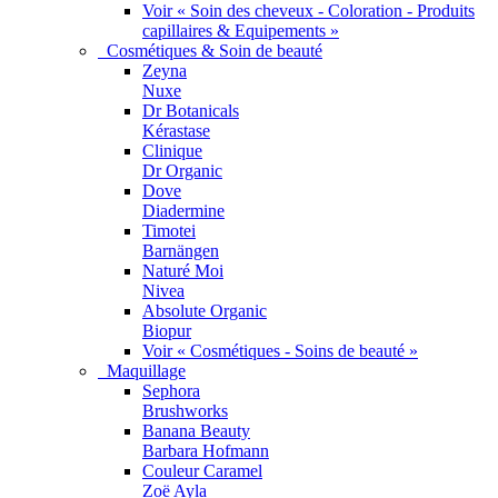
Voir « Soin des cheveux - Coloration - Produits
capillaires & Equipements »
Cosmétiques & Soin de beauté
Zeyna
Nuxe
Dr Botanicals
Kérastase
Clinique
Dr Organic
Dove
Diadermine
Timotei
Barnängen
Naturé Moi
Nivea
Absolute Organic
Biopur
Voir « Cosmétiques - Soins de beauté »
Maquillage
Sephora
Brushworks
Banana Beauty
Barbara Hofmann
Couleur Caramel
Zoë Ayla