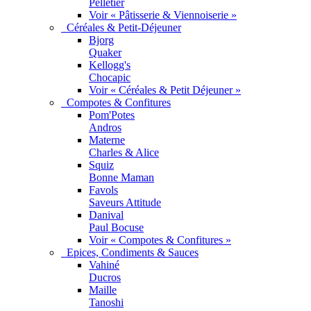
Pelletier
Voir « Pâtisserie & Viennoiserie »
Céréales & Petit-Déjeuner
Bjorg
Quaker
Kellogg's
Chocapic
Voir « Céréales & Petit Déjeuner »
Compotes & Confitures
Pom'Potes
Andros
Materne
Charles & Alice
Squiz
Bonne Maman
Favols
Saveurs Attitude
Danival
Paul Bocuse
Voir « Compotes & Confitures »
Epices, Condiments & Sauces
Vahiné
Ducros
Maille
Tanoshi