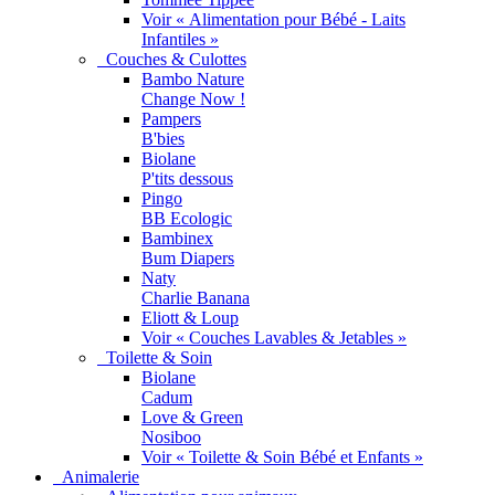
Voir « Alimentation pour Bébé - Laits
Infantiles »
Couches & Culottes
Bambo Nature
Change Now !
Pampers
B'bies
Biolane
P'tits dessous
Pingo
BB Ecologic
Bambinex
Bum Diapers
Naty
Charlie Banana
Eliott & Loup
Voir « Couches Lavables & Jetables »
Toilette & Soin
Biolane
Cadum
Love & Green
Nosiboo
Voir « Toilette & Soin Bébé et Enfants »
Animalerie