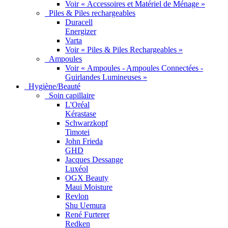
Voir « Accessoires et Matériel de Ménage »
Piles & Piles rechargeables
Duracell
Energizer
Varta
Voir « Piles & Piles Rechargeables »
Ampoules
Voir « Ampoules - Ampoules Connectées -
Guirlandes Lumineuses »
Hygiène/Beauté
Soin capillaire
L'Oréal
Kérastase
Schwarzkopf
Timotei
John Frieda
GHD
Jacques Dessange
Luxéol
OGX Beauty
Maui Moisture
Revlon
Shu Uemura
René Furterer
Redken