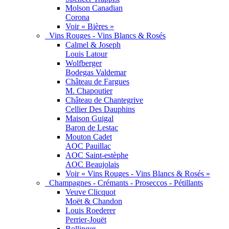
Molson Canadian
Corona
Voir « Bières »
Vins Rouges - Vins Blancs & Rosés
Calmel & Joseph
Louis Latour
Wolfberger
Bodegas Valdemar
Château de Fargues
M. Chapoutier
Château de Chantegrive
Cellier Des Dauphins
Maison Guigal
Baron de Lestac
Mouton Cadet
AOC Pauillac
AOC Saint-estèphe
AOC Beaujolais
Voir « Vins Rouges - Vins Blancs & Rosés »
Champagnes - Crémants - Proseccos - Pétillants
Veuve Clicquot
Moët & Chandon
Louis Roederer
Perrier-Jouët
Bollinger