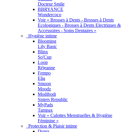
Docteur Smile
BBRYANCE
Wondercoco
Voir « Brosses à Dents - Brosses à Dents
Ecologiques - Brosses à Dents Electriques &
Accessoires - Soins Dentaires »
Hygiène intime
Blooming
Lily Basic
Blinx
So'Cup
Loop
Réjeanne
Fempo
Elia
Smoon
Moodz
Modibodi
Sisters Republic
MyPads
Tampax
Voir « Culottes Menstruelles & Hygiène
Féminine »
Protection & Plaisir intime
Durex