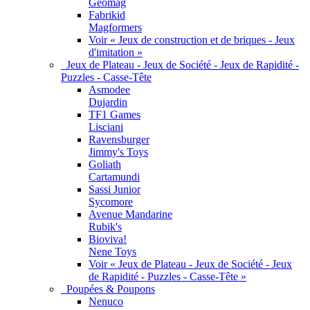
Geomag
Fabrikid
Magformers
Voir « Jeux de construction et de briques - Jeux
d'imitation »
Jeux de Plateau - Jeux de Société - Jeux de Rapidité -
Puzzles - Casse-Tête
Asmodee
Dujardin
TF1 Games
Lisciani
Ravensburger
Jimmy's Toys
Goliath
Cartamundi
Sassi Junior
Sycomore
Avenue Mandarine
Rubik's
Bioviva!
Nene Toys
Voir « Jeux de Plateau - Jeux de Société - Jeux
de Rapidité - Puzzles - Casse-Tête »
Poupées & Poupons
Nenuco