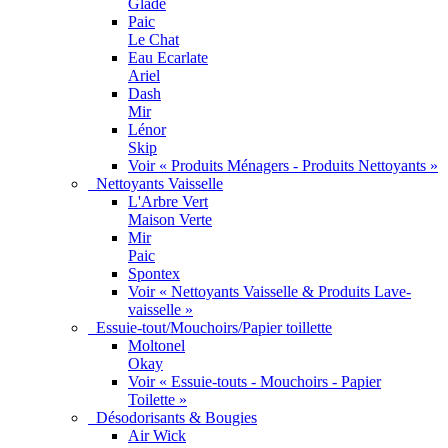
Glade
Paic
Le Chat
Eau Ecarlate
Ariel
Dash
Mir
Lénor
Skip
Voir « Produits Ménagers - Produits Nettoyants »
Nettoyants Vaisselle
L'Arbre Vert
Maison Verte
Mir
Paic
Spontex
Voir « Nettoyants Vaisselle & Produits Lave-
vaisselle »
Essuie-tout/Mouchoirs/Papier toillette
Moltonel
Okay
Voir « Essuie-touts - Mouchoirs - Papier
Toilette »
Désodorisants & Bougies
Air Wick