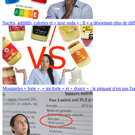
Sucres, additifs, calories et « taxe soda » : Il y a désormais plus de d
Moutardes « forte », « mi-forte » et « douce » : le piquant n'est pas l'