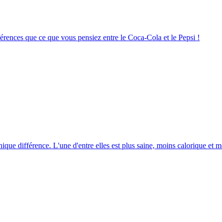
ifférences que ce que vous pensiez entre le Coca-Cola et le Pepsi !
unique différence. L'une d'entre elles est plus saine, moins calorique et m