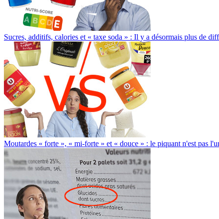
Sucres, additifs, calories et « taxe soda » : Il y a désormais plus de d
Moutardes « forte », « mi-forte » et « douce » : le piquant n'est pas l'