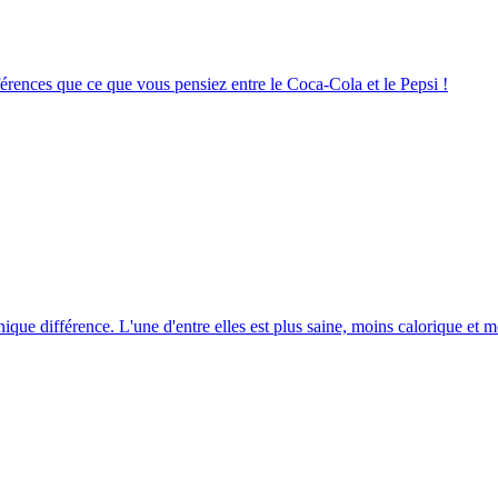
ifférences que ce que vous pensiez entre le Coca-Cola et le Pepsi !
unique différence. L'une d'entre elles est plus saine, moins calorique et m