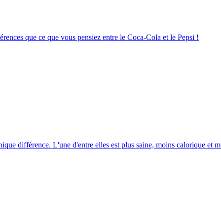
ifférences que ce que vous pensiez entre le Coca-Cola et le Pepsi !
unique différence. L'une d'entre elles est plus saine, moins calorique et m