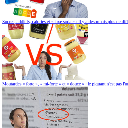
Sucres, additifs, calories et « taxe soda » : Il y a désormais plus de d
Moutardes « forte », « mi-forte » et « douce » : le piquant n'est pas l'