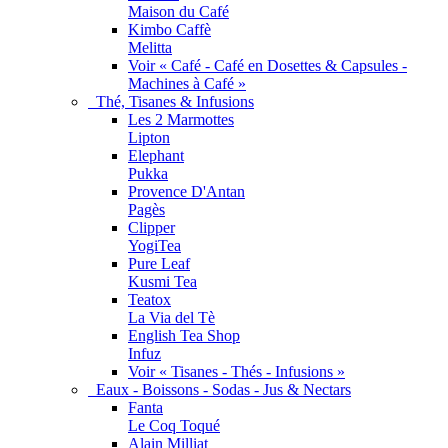
Maison du Café
Kimbo Caffè
Melitta
Voir « Café - Café en Dosettes & Capsules -
Machines à Café »
Thé, Tisanes & Infusions
Les 2 Marmottes
Lipton
Elephant
Pukka
Provence D'Antan
Pagès
Clipper
YogiTea
Pure Leaf
Kusmi Tea
Teatox
La Via del Tè
English Tea Shop
Infuz
Voir « Tisanes - Thés - Infusions »
Eaux - Boissons - Sodas - Jus & Nectars
Fanta
Le Coq Toqué
Alain Milliat