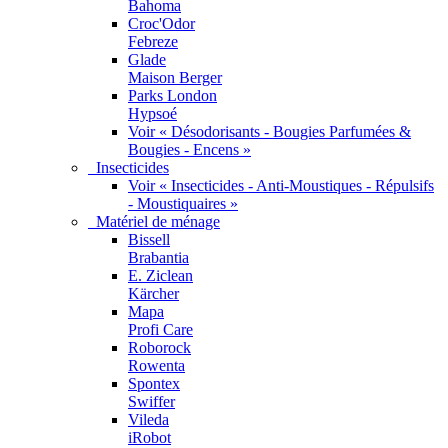
Bahoma
Croc'Odor
Febreze
Glade
Maison Berger
Parks London
Hypsoé
Voir « Désodorisants - Bougies Parfumées &
Bougies - Encens »
Insecticides
Voir « Insecticides - Anti-Moustiques - Répulsifs
- Moustiquaires »
Matériel de ménage
Bissell
Brabantia
E. Ziclean
Kärcher
Mapa
Profi Care
Roborock
Rowenta
Spontex
Swiffer
Vileda
iRobot