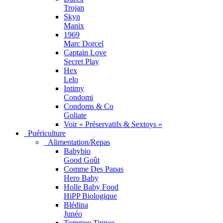
Trojan
Skyn
Manix
1969
Marc Dorcel
Captain Love
Secret Play
Hex
Lelo
Intimy
Condomi
Condoms & Co
Goliate
Voir « Préservatifs & Sextoys »
Puériculture
Alimentation/Repas
Babybio
Good Goût
Comme Des Papas
Hero Baby
Holle Baby Food
HiPP Biologique
Blédina
Junéo
Tommee Tippee