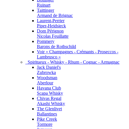
Ruinart
Taittinger
Armand de Brignac
Laurent-Perrier
Piper-Heidsieck
Dom Pérignon
Nicolas Feuillatte
Pommery
Barons de Rothschild
Voir « Champagnes - Crémants - Proseccos -
Lambrusco »
Spiritueux - Whisky - Rhum - Cognac - Armagnac
Jack Daniel's
Zubrowka
Woodsman
Aberlour
Havana Club
Scapa Whisky
Chivas Regal
Akashi Whisky
The Glenlivet
Ballantines
Pike Creek
Tormore