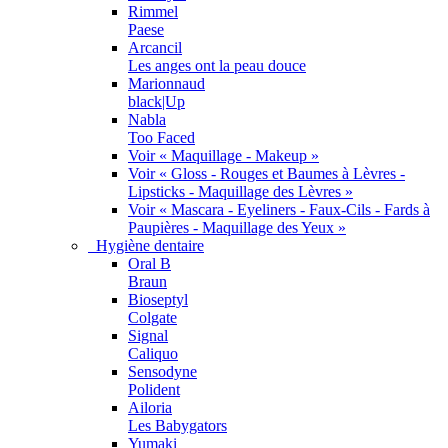
Rimmel
Paese
Arcancil
Les anges ont la peau douce
Marionnaud
black|Up
Nabla
Too Faced
Voir « Maquillage - Makeup »
Voir « Gloss - Rouges et Baumes à Lèvres -
Lipsticks - Maquillage des Lèvres »
Voir « Mascara - Eyeliners - Faux-Cils - Fards à
Paupières - Maquillage des Yeux »
Hygiène dentaire
Oral B
Braun
Bioseptyl
Colgate
Signal
Caliquo
Sensodyne
Polident
Ailoria
Les Babygators
Yumaki