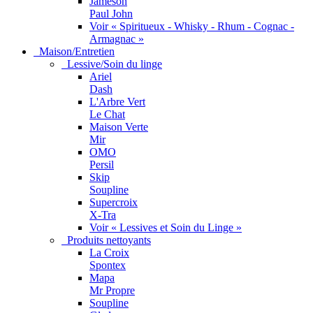
Jameson
Paul John
Voir « Spiritueux - Whisky - Rhum - Cognac -
Armagnac »
Maison/Entretien
Lessive/Soin du linge
Ariel
Dash
L'Arbre Vert
Le Chat
Maison Verte
Mir
OMO
Persil
Skip
Soupline
Supercroix
X-Tra
Voir « Lessives et Soin du Linge »
Produits nettoyants
La Croix
Spontex
Mapa
Mr Propre
Soupline