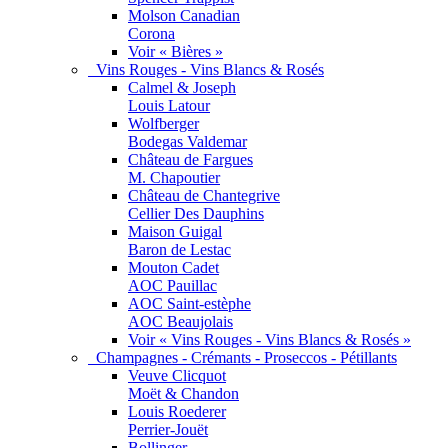
Molson Canadian
Corona
Voir « Bières »
Vins Rouges - Vins Blancs & Rosés
Calmel & Joseph
Louis Latour
Wolfberger
Bodegas Valdemar
Château de Fargues
M. Chapoutier
Château de Chantegrive
Cellier Des Dauphins
Maison Guigal
Baron de Lestac
Mouton Cadet
AOC Pauillac
AOC Saint-estèphe
AOC Beaujolais
Voir « Vins Rouges - Vins Blancs & Rosés »
Champagnes - Crémants - Proseccos - Pétillants
Veuve Clicquot
Moët & Chandon
Louis Roederer
Perrier-Jouët
Bollinger