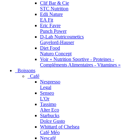
Clif Bar & Cie
STC Nutrition
Edli Nature
EA Fit
Eric Favre
Punch Power
D-Lab Nutricosmetics
Gayelord-Hauser
Diet Food
Naturo Concept
Voir « Nutrition Sportive - Proteines -
Compléments Alimentaires - Vitamines »
Boissons
Café
Nespresso
Legal
Senseo
L'Or
Tassimo
Alter Eco
Starbucks
Dolce Gusto
Whittard of Chelsea
Café Méo
Nescafé