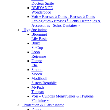
Docteur Smile
BBRYANCE
Wondercoco
Voir « Brosses à Dents - Brosses à Dents
Ecologiques - Brosses à Dents Electriques &
Accessoires - Soins Dentaires »
Hygiène intime
Blooming
Lily Basic
Blinx
So'Cup
Loop
Réjeanne
Fempo
Elia
Smoon
Moodz
Modibodi
Sisters Republic
MyPads
Tampax
Voir « Culottes Menstruelles & Hygiène
Féminine »
Protection & Plaisir intime
Durex