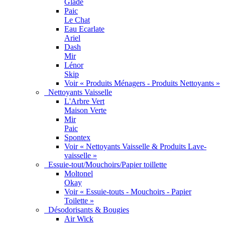
Glade
Paic
Le Chat
Eau Ecarlate
Ariel
Dash
Mir
Lénor
Skip
Voir « Produits Ménagers - Produits Nettoyants »
Nettoyants Vaisselle
L'Arbre Vert
Maison Verte
Mir
Paic
Spontex
Voir « Nettoyants Vaisselle & Produits Lave-
vaisselle »
Essuie-tout/Mouchoirs/Papier toillette
Moltonel
Okay
Voir « Essuie-touts - Mouchoirs - Papier
Toilette »
Désodorisants & Bougies
Air Wick