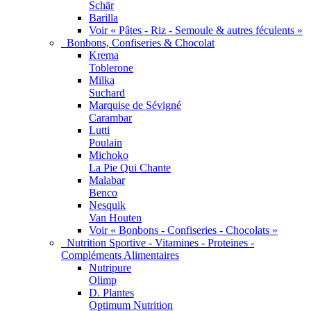
Schär
Barilla
Voir « Pâtes - Riz - Semoule & autres féculents »
Bonbons, Confiseries & Chocolat
Krema
Toblerone
Milka
Suchard
Marquise de Sévigné
Carambar
Lutti
Poulain
Michoko
La Pie Qui Chante
Malabar
Benco
Nesquik
Van Houten
Voir « Bonbons - Confiseries - Chocolats »
Nutrition Sportive - Vitamines - Proteines -
Compléments Alimentaires
Nutripure
Olimp
D. Plantes
Optimum Nutrition