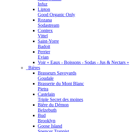
Infuz
Lipton
Good Organic Only
Rozana
Sodastream
Contrex
Vittel
Saint-Yorre
Badoit
Perrier
Evian
Voir « Eaux - Boissons - Sodas - Jus & Nectars »
Bières
Brasseurs Savoyards
Goudale
Brasserie du Mont Blanc
Pietra
Castelain
Triple Secret des moines
Bière du Démon
Belzebuth
Bud
Brooklyn
Goose Island
Spencer Trappist