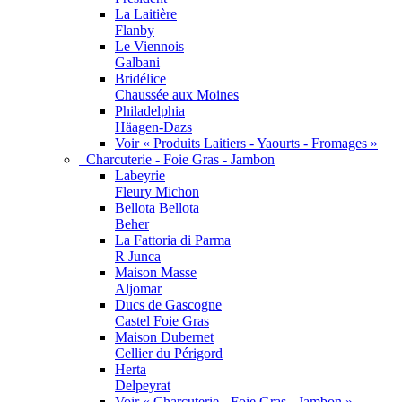
La Laitière
Flanby
Le Viennois
Galbani
Bridélice
Chaussée aux Moines
Philadelphia
Häagen-Dazs
Voir « Produits Laitiers - Yaourts - Fromages »
Charcuterie - Foie Gras - Jambon
Labeyrie
Fleury Michon
Bellota Bellota
Beher
La Fattoria di Parma
R Junca
Maison Masse
Aljomar
Ducs de Gascogne
Castel Foie Gras
Maison Dubernet
Cellier du Périgord
Herta
Delpeyrat
Voir « Charcuterie - Foie Gras - Jambon »