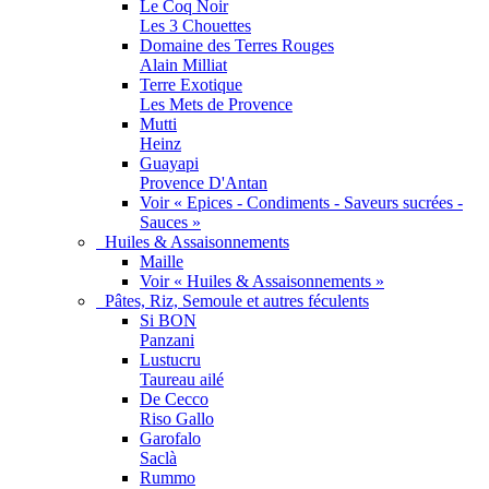
Le Coq Noir
Les 3 Chouettes
Domaine des Terres Rouges
Alain Milliat
Terre Exotique
Les Mets de Provence
Mutti
Heinz
Guayapi
Provence D'Antan
Voir « Epices - Condiments - Saveurs sucrées -
Sauces »
Huiles & Assaisonnements
Maille
Voir « Huiles & Assaisonnements »
Pâtes, Riz, Semoule et autres féculents
Si BON
Panzani
Lustucru
Taureau ailé
De Cecco
Riso Gallo
Garofalo
Saclà
Rummo