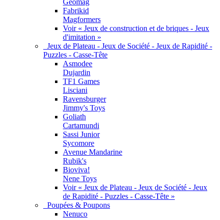
Geomag
Fabrikid
Magformers
Voir « Jeux de construction et de briques - Jeux
d'imitation »
Jeux de Plateau - Jeux de Société - Jeux de Rapidité -
Puzzles - Casse-Tête
Asmodee
Dujardin
TF1 Games
Lisciani
Ravensburger
Jimmy's Toys
Goliath
Cartamundi
Sassi Junior
Sycomore
Avenue Mandarine
Rubik's
Bioviva!
Nene Toys
Voir « Jeux de Plateau - Jeux de Société - Jeux
de Rapidité - Puzzles - Casse-Tête »
Poupées & Poupons
Nenuco