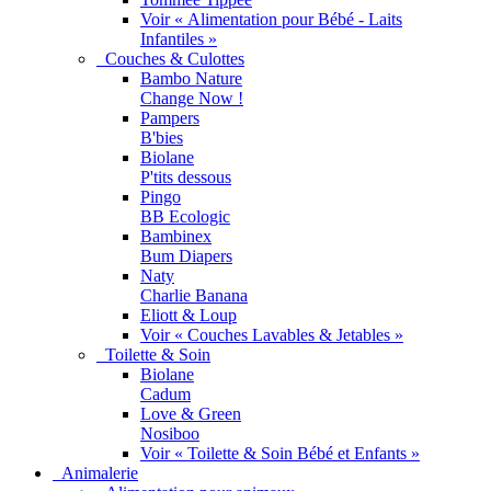
Voir « Alimentation pour Bébé - Laits
Infantiles »
Couches & Culottes
Bambo Nature
Change Now !
Pampers
B'bies
Biolane
P'tits dessous
Pingo
BB Ecologic
Bambinex
Bum Diapers
Naty
Charlie Banana
Eliott & Loup
Voir « Couches Lavables & Jetables »
Toilette & Soin
Biolane
Cadum
Love & Green
Nosiboo
Voir « Toilette & Soin Bébé et Enfants »
Animalerie