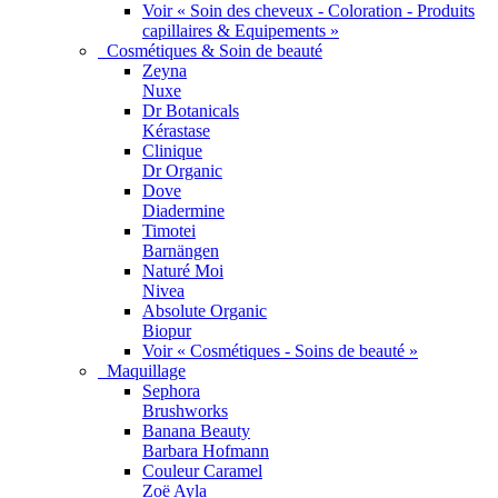
Voir « Soin des cheveux - Coloration - Produits
capillaires & Equipements »
Cosmétiques & Soin de beauté
Zeyna
Nuxe
Dr Botanicals
Kérastase
Clinique
Dr Organic
Dove
Diadermine
Timotei
Barnängen
Naturé Moi
Nivea
Absolute Organic
Biopur
Voir « Cosmétiques - Soins de beauté »
Maquillage
Sephora
Brushworks
Banana Beauty
Barbara Hofmann
Couleur Caramel
Zoë Ayla