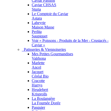
Caviar Passion
Caviar CHSAS
Sturia
Le Comptoir du Caviar
Astara
Labeyrie
Maison Masse
Perlita
Saupiquet
Voir « Poissons - Produits de la Mer - Crustacés -
Caviar »
Patisseries & Viennoiseries
Mes Petites Gourmandises
Valrhona
Marlette
Ancel
Jacquet
Céréal Bio
Cracotte
Harrys
Heudebert
Krisprolls
La Boulangère
La Fournée Dorée
Pasquier