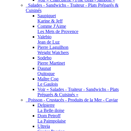
Salades - Sandwichs - Traiteur - Plats Préparés &
Cuisinés
Saupiquet
Karine & Jeff
Comme J'Aime
Les Mets de Provence
Valebio
Jean de Luz
Pierre Laguilhon
Weight Watchers
Sodebo
Pierre Martinet
Daunat
Quitoque
Maître Coq
Le Gaulois
Voir « Salades - Traiteur - Sandwichs - Plats
Préparés & Cuisinés »
Poisson - Crustacés - Produits de la Mer - Caviar
Delpierre
La Belle-iloise
Dom Petroff
La Paimpolaise
Ultreïa