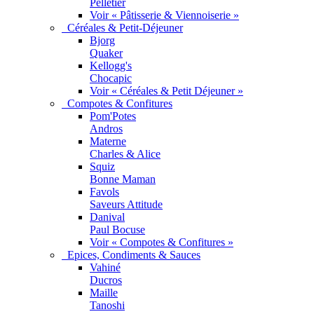
Pelletier
Voir « Pâtisserie & Viennoiserie »
Céréales & Petit-Déjeuner
Bjorg
Quaker
Kellogg's
Chocapic
Voir « Céréales & Petit Déjeuner »
Compotes & Confitures
Pom'Potes
Andros
Materne
Charles & Alice
Squiz
Bonne Maman
Favols
Saveurs Attitude
Danival
Paul Bocuse
Voir « Compotes & Confitures »
Epices, Condiments & Sauces
Vahiné
Ducros
Maille
Tanoshi