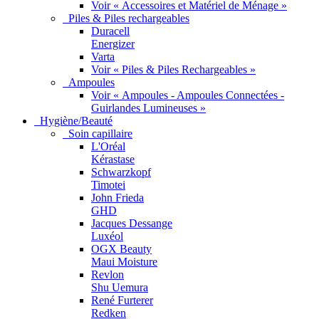
Voir « Accessoires et Matériel de Ménage »
Piles & Piles rechargeables
Duracell
Energizer
Varta
Voir « Piles & Piles Rechargeables »
Ampoules
Voir « Ampoules - Ampoules Connectées -
Guirlandes Lumineuses »
Hygiène/Beauté
Soin capillaire
L'Oréal
Kérastase
Schwarzkopf
Timotei
John Frieda
GHD
Jacques Dessange
Luxéol
OGX Beauty
Maui Moisture
Revlon
Shu Uemura
René Furterer
Redken