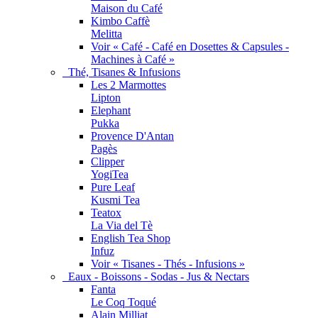
Maison du Café
Kimbo Caffè
Melitta
Voir « Café - Café en Dosettes & Capsules -
Machines à Café »
Thé, Tisanes & Infusions
Les 2 Marmottes
Lipton
Elephant
Pukka
Provence D'Antan
Pagès
Clipper
YogiTea
Pure Leaf
Kusmi Tea
Teatox
La Via del Tè
English Tea Shop
Infuz
Voir « Tisanes - Thés - Infusions »
Eaux - Boissons - Sodas - Jus & Nectars
Fanta
Le Coq Toqué
Alain Milliat