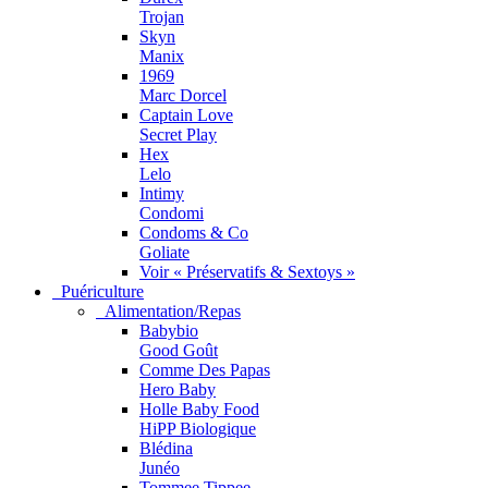
Trojan
Skyn
Manix
1969
Marc Dorcel
Captain Love
Secret Play
Hex
Lelo
Intimy
Condomi
Condoms & Co
Goliate
Voir « Préservatifs & Sextoys »
Puériculture
Alimentation/Repas
Babybio
Good Goût
Comme Des Papas
Hero Baby
Holle Baby Food
HiPP Biologique
Blédina
Junéo
Tommee Tippee