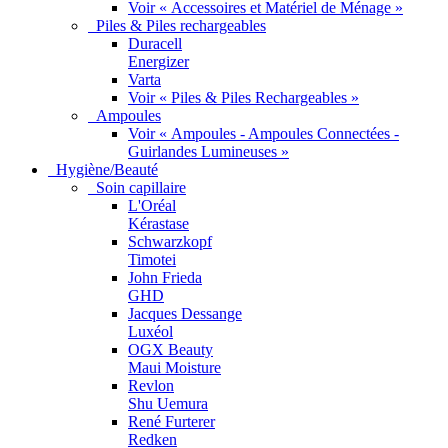
Voir « Accessoires et Matériel de Ménage »
Piles & Piles rechargeables
Duracell
Energizer
Varta
Voir « Piles & Piles Rechargeables »
Ampoules
Voir « Ampoules - Ampoules Connectées -
Guirlandes Lumineuses »
Hygiène/Beauté
Soin capillaire
L'Oréal
Kérastase
Schwarzkopf
Timotei
John Frieda
GHD
Jacques Dessange
Luxéol
OGX Beauty
Maui Moisture
Revlon
Shu Uemura
René Furterer
Redken