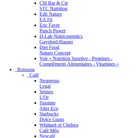
Clif Bar & Cie
STC Nutrition
Edli Nature
EA Fit
Eric Favre
Punch Power
D-Lab Nutricosmetics
Gayelord-Hauser
Diet Food
Naturo Concept
Voir « Nutrition Sportive - Proteines -
Compléments Alimentaires - Vitamines »
Boissons
Café
Nespresso
Legal
Senseo
L'Or
Tassimo
Alter Eco
Starbucks
Dolce Gusto
Whittard of Chelsea
Café Méo
Nescafé