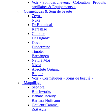
Voir « Soin des cheveux - Coloration - Produits
capillaires & Equipements »
Cosmétiques & Soin de beauté
Zeyna
Nuxe
Dr Botanicals
Kérastase
Clinique
Dr Organic
Dove
Diadermine
Timotei
Barnängen
Naturé Moi
Nivea
Absolute Organic
Biopur
Voir « Cosmétiques - Soins de beauté »
Maquillage
Sephora
Brushworks
Banana Beauty
Barbara Hofmann
Couleur Caramel
Zoë Ayla