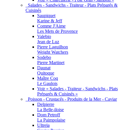
Salades - Sandwichs - Traiteur - Plats Préparés &
Cuisinés
Saupiquet
Karine & Jeff
Comme J'Aime
Les Mets de Provence
Valebio
Jean de Luz
Pierre Laguilhon
Weight Watchers
Sodebo
Pierre Martinet
Daunat
Quitoque
Maître Coq
Le Gaulois
Voir « Salades - Traiteur - Sandwichs - Plats
Préparés & Cuisinés »
Poisson - Crustacés - Produits de la Mer - Caviar
Delpierre
La Belle-iloise
Dom Petroff
La Paimpolaise
Ultreïa