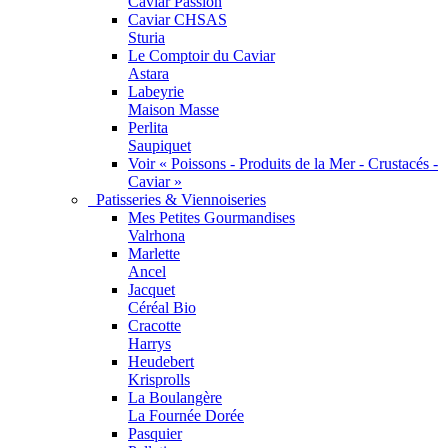
Caviar Passion
Caviar CHSAS
Sturia
Le Comptoir du Caviar
Astara
Labeyrie
Maison Masse
Perlita
Saupiquet
Voir « Poissons - Produits de la Mer - Crustacés -
Caviar »
Patisseries & Viennoiseries
Mes Petites Gourmandises
Valrhona
Marlette
Ancel
Jacquet
Céréal Bio
Cracotte
Harrys
Heudebert
Krisprolls
La Boulangère
La Fournée Dorée
Pasquier