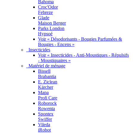
Bahoma
Croc'Odor
Febreze
Glade
Maison Berger
Parks London
Hypsoé
Voir « Désodorisants - Bougies Parfumées &
Bougies - Encens »
Insecticides
Voir « Insecticides - Anti-Moustiques - Répulsifs
- Moustiquaires »
Matériel de ménage
Bissell
Brabantia
E. Ziclean
Kärcher
Mapa
Profi Care
Roborock
Rowenta
Spontex
Swiffer
Vileda
iRobot