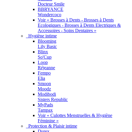
Docteur Smile
BBRYANCE
Wondercoco
Voir « Brosses à Dents - Brosses à Dents
Ecologiques - Brosses à Dents Electriques &
Accessoires - Soins Dentaires »
Hygiène intime
Blooming
Lily Basic
Blinx
So'Cup
Loop
Réjeanne
Fempo
Elia
Smoon
Moodz
Modibodi
Sisters Republic
MyPads
Tampax
Voir « Culottes Menstruelles & Hygiène
Féminine »
Protection & Plaisir intime
Durex