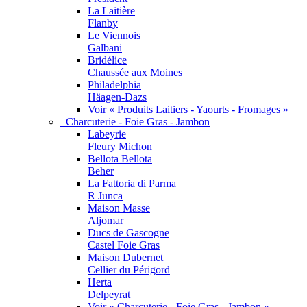
La Laitière
Flanby
Le Viennois
Galbani
Bridélice
Chaussée aux Moines
Philadelphia
Häagen-Dazs
Voir « Produits Laitiers - Yaourts - Fromages »
Charcuterie - Foie Gras - Jambon
Labeyrie
Fleury Michon
Bellota Bellota
Beher
La Fattoria di Parma
R Junca
Maison Masse
Aljomar
Ducs de Gascogne
Castel Foie Gras
Maison Dubernet
Cellier du Périgord
Herta
Delpeyrat
Voir « Charcuterie - Foie Gras - Jambon »