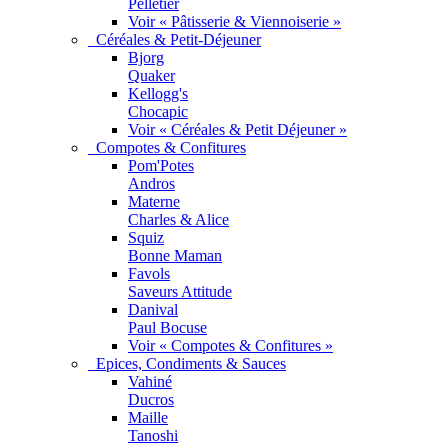
Pelletier
Voir « Pâtisserie & Viennoiserie »
Céréales & Petit-Déjeuner
Bjorg
Quaker
Kellogg's
Chocapic
Voir « Céréales & Petit Déjeuner »
Compotes & Confitures
Pom'Potes
Andros
Materne
Charles & Alice
Squiz
Bonne Maman
Favols
Saveurs Attitude
Danival
Paul Bocuse
Voir « Compotes & Confitures »
Epices, Condiments & Sauces
Vahiné
Ducros
Maille
Tanoshi