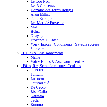
Le Coq Noir
Les 3 Chouettes
Domaine des Terres Rouges
Alain Milliat
Terre Exotique
Les Mets de Provence
Mutti
Heinz
Guayapi
Provence D'Antan
Voir « Epices - Condiments - Saveurs sucrées -
Sauces »
Huiles & Assaisonnements
Maille
Voir « Huiles & Assaisonnements »
Pâtes, Riz, Semoule et autres féculents
Si BON
Panzani
Lustucru
Taureau ailé
De Cecco
Riso Gallo
Garofalo
Saclà
Rummo