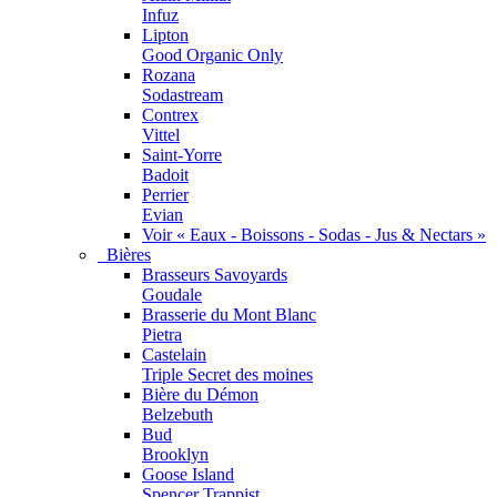
Infuz
Lipton
Good Organic Only
Rozana
Sodastream
Contrex
Vittel
Saint-Yorre
Badoit
Perrier
Evian
Voir « Eaux - Boissons - Sodas - Jus & Nectars »
Bières
Brasseurs Savoyards
Goudale
Brasserie du Mont Blanc
Pietra
Castelain
Triple Secret des moines
Bière du Démon
Belzebuth
Bud
Brooklyn
Goose Island
Spencer Trappist