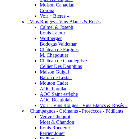
Molson Canadian
Corona
Voir « Bières »
Vins Rouges - Vins Blancs & Rosés
Calmel & Joseph
Louis Latour
Wolfberger
Bodegas Valdemar
Château de Fargues
M. Chapoutier
Château de Chantegrive
Cellier Des Dauphins
Maison Guigal
Baron de Lestac
Mouton Cadet
AOC Pauillac
AOC Saint-estèphe
AOC Beaujolais
Voir « Vins Rouges - Vins Blancs & Rosés »
Champagnes - Crémants - Proseccos - Pétillants
Veuve Clicquot
Moët & Chandon
Louis Roederer
Perrier-Jouët
Bollinger