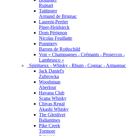
Ruinart
Taittinger
Armand de Brignac
Laurent-Perrier
Piper-Heidsieck
Dom Pérignon
Nicolas Feuillatte
Pommery
Barons de Rothschild
Voir « Champagnes - Crémants - Proseccos -
Lambrusco »
Spiritueux - Whisky - Rhum - Cognac - Armagnac
Jack Daniel's
Zubrowka
Woodsman
Aberlour
Havana Club
Scapa Whisky
Chivas Regal
Akashi Whisky
The Glenlivet
Ballantines
Pike Creek
Tormore