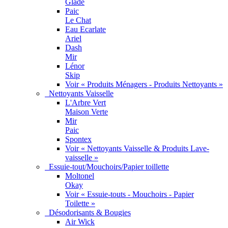
Glade
Paic
Le Chat
Eau Ecarlate
Ariel
Dash
Mir
Lénor
Skip
Voir « Produits Ménagers - Produits Nettoyants »
Nettoyants Vaisselle
L'Arbre Vert
Maison Verte
Mir
Paic
Spontex
Voir « Nettoyants Vaisselle & Produits Lave-
vaisselle »
Essuie-tout/Mouchoirs/Papier toillette
Moltonel
Okay
Voir « Essuie-touts - Mouchoirs - Papier
Toilette »
Désodorisants & Bougies
Air Wick