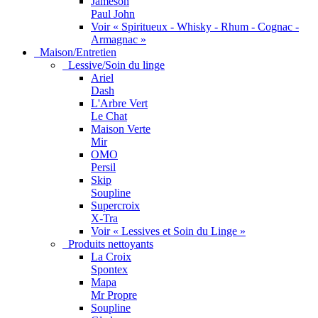
Jameson
Paul John
Voir « Spiritueux - Whisky - Rhum - Cognac -
Armagnac »
Maison/Entretien
Lessive/Soin du linge
Ariel
Dash
L'Arbre Vert
Le Chat
Maison Verte
Mir
OMO
Persil
Skip
Soupline
Supercroix
X-Tra
Voir « Lessives et Soin du Linge »
Produits nettoyants
La Croix
Spontex
Mapa
Mr Propre
Soupline