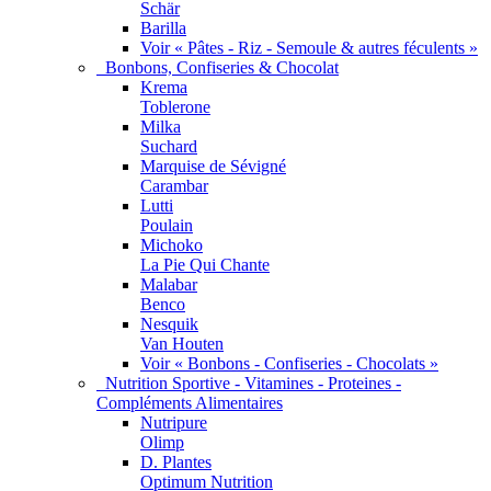
Schär
Barilla
Voir « Pâtes - Riz - Semoule & autres féculents »
Bonbons, Confiseries & Chocolat
Krema
Toblerone
Milka
Suchard
Marquise de Sévigné
Carambar
Lutti
Poulain
Michoko
La Pie Qui Chante
Malabar
Benco
Nesquik
Van Houten
Voir « Bonbons - Confiseries - Chocolats »
Nutrition Sportive - Vitamines - Proteines -
Compléments Alimentaires
Nutripure
Olimp
D. Plantes
Optimum Nutrition