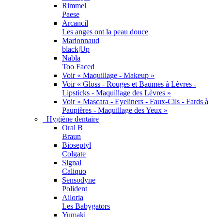
Rimmel
Paese
Arcancil
Les anges ont la peau douce
Marionnaud
black|Up
Nabla
Too Faced
Voir « Maquillage - Makeup »
Voir « Gloss - Rouges et Baumes à Lèvres -
Lipsticks - Maquillage des Lèvres »
Voir « Mascara - Eyeliners - Faux-Cils - Fards à
Paupières - Maquillage des Yeux »
Hygiène dentaire
Oral B
Braun
Bioseptyl
Colgate
Signal
Caliquo
Sensodyne
Polident
Ailoria
Les Babygators
Yumaki