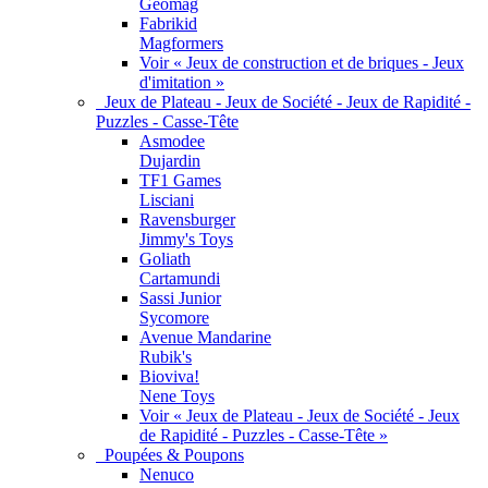
Geomag
Fabrikid
Magformers
Voir « Jeux de construction et de briques - Jeux
d'imitation »
Jeux de Plateau - Jeux de Société - Jeux de Rapidité -
Puzzles - Casse-Tête
Asmodee
Dujardin
TF1 Games
Lisciani
Ravensburger
Jimmy's Toys
Goliath
Cartamundi
Sassi Junior
Sycomore
Avenue Mandarine
Rubik's
Bioviva!
Nene Toys
Voir « Jeux de Plateau - Jeux de Société - Jeux
de Rapidité - Puzzles - Casse-Tête »
Poupées & Poupons
Nenuco