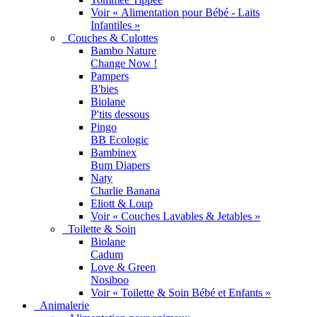
Voir « Alimentation pour Bébé - Laits
Infantiles »
Couches & Culottes
Bambo Nature
Change Now !
Pampers
B'bies
Biolane
P'tits dessous
Pingo
BB Ecologic
Bambinex
Bum Diapers
Naty
Charlie Banana
Eliott & Loup
Voir « Couches Lavables & Jetables »
Toilette & Soin
Biolane
Cadum
Love & Green
Nosiboo
Voir « Toilette & Soin Bébé et Enfants »
Animalerie