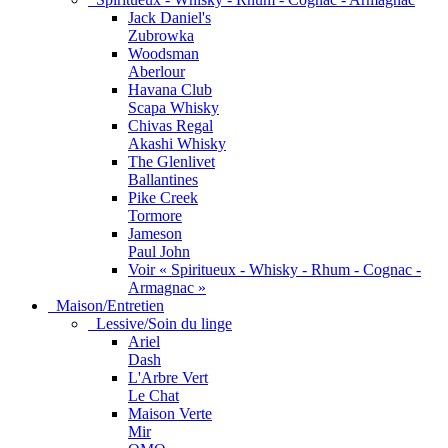
Jack Daniel's
Zubrowka
Woodsman
Aberlour
Havana Club
Scapa Whisky
Chivas Regal
Akashi Whisky
The Glenlivet
Ballantines
Pike Creek
Tormore
Jameson
Paul John
Voir « Spiritueux - Whisky - Rhum - Cognac -
Armagnac »
Maison/Entretien
Lessive/Soin du linge
Ariel
Dash
L'Arbre Vert
Le Chat
Maison Verte
Mir