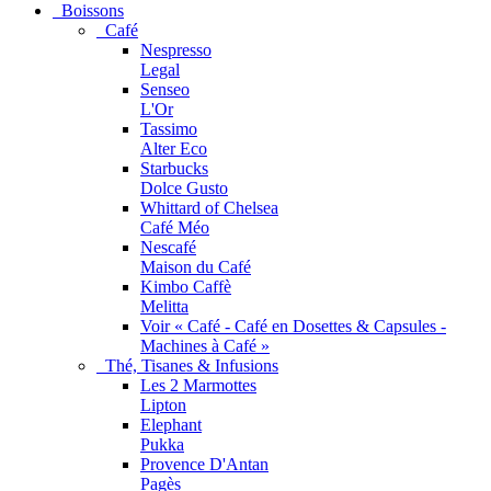
Boissons
Café
Nespresso
Legal
Senseo
L'Or
Tassimo
Alter Eco
Starbucks
Dolce Gusto
Whittard of Chelsea
Café Méo
Nescafé
Maison du Café
Kimbo Caffè
Melitta
Voir « Café - Café en Dosettes & Capsules -
Machines à Café »
Thé, Tisanes & Infusions
Les 2 Marmottes
Lipton
Elephant
Pukka
Provence D'Antan
Pagès