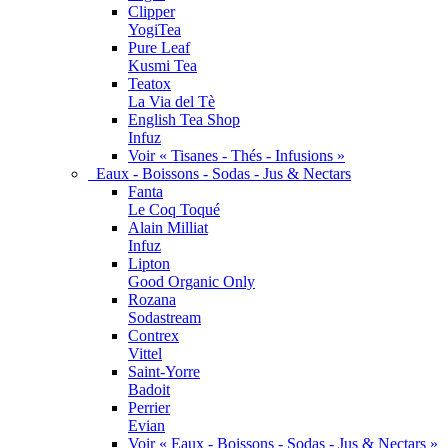
Clipper
YogiTea
Pure Leaf
Kusmi Tea
Teatox
La Via del Tè
English Tea Shop
Infuz
Voir « Tisanes - Thés - Infusions »
Eaux - Boissons - Sodas - Jus & Nectars
Fanta
Le Coq Toqué
Alain Milliat
Infuz
Lipton
Good Organic Only
Rozana
Sodastream
Contrex
Vittel
Saint-Yorre
Badoit
Perrier
Evian
Voir « Eaux - Boissons - Sodas - Jus & Nectars »