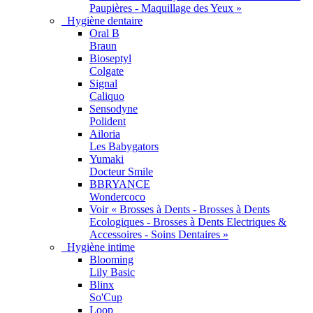
Paupières - Maquillage des Yeux »
Hygiène dentaire
Oral B
Braun
Bioseptyl
Colgate
Signal
Caliquo
Sensodyne
Polident
Ailoria
Les Babygators
Yumaki
Docteur Smile
BBRYANCE
Wondercoco
Voir « Brosses à Dents - Brosses à Dents
Ecologiques - Brosses à Dents Electriques &
Accessoires - Soins Dentaires »
Hygiène intime
Blooming
Lily Basic
Blinx
So'Cup
Loop