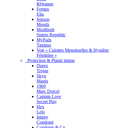
Réjeanne
Fempo
Elia
Smoon
Moodz
Modibodi
Sisters Republic
MyPads
Tampax
Voir « Culottes Menstruelles & Hygiène
Féminine »
Protection & Plaisir intime
Durex
Trojan
Skyn
Manix
1969
Marc Dorcel
Captain Love
Secret Play
Hex
Lelo
Intimy
Condomi
Condoms & Co