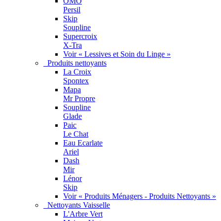
OMO
Persil
Skip
Soupline
Supercroix
X-Tra
Voir « Lessives et Soin du Linge »
Produits nettoyants
La Croix
Spontex
Mapa
Mr Propre
Soupline
Glade
Paic
Le Chat
Eau Ecarlate
Ariel
Dash
Mir
Lénor
Skip
Voir « Produits Ménagers - Produits Nettoyants »
Nettoyants Vaisselle
L'Arbre Vert