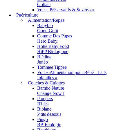
Goliate
Voir « Préservatifs & Sextoys »
Puériculture
Alimentation/Repas
Babybio
Good Goût
Comme Des Papas
Hero Baby
Holle Baby Food
HiPP Biologique
Blédina
Junéo
Tommee Tippee
Voir « Alimentation pour Bébé - Laits
Infantiles »
Couches & Culottes
Bambo Nature
Change Now !
Pampers
B'bies
Biolane
P'tits dessous
Pingo
BB Ecologic
Bambinex