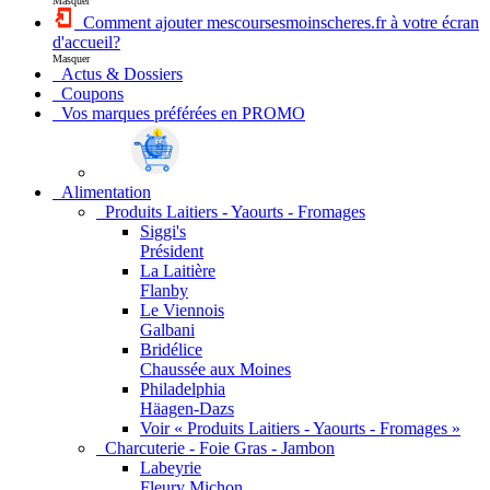
Masquer
Comment ajouter mescoursesmoinscheres.fr à votre écran
d'accueil?
Masquer
Actus & Dossiers
Coupons
Vos marques préférées en PROMO
Alimentation
Produits Laitiers - Yaourts - Fromages
Siggi's
Président
La Laitière
Flanby
Le Viennois
Galbani
Bridélice
Chaussée aux Moines
Philadelphia
Häagen-Dazs
Voir « Produits Laitiers - Yaourts - Fromages »
Charcuterie - Foie Gras - Jambon
Labeyrie
Fleury Michon