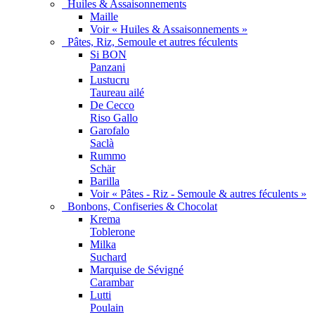
Huiles & Assaisonnements
Maille
Voir « Huiles & Assaisonnements »
Pâtes, Riz, Semoule et autres féculents
Si BON
Panzani
Lustucru
Taureau ailé
De Cecco
Riso Gallo
Garofalo
Saclà
Rummo
Schär
Barilla
Voir « Pâtes - Riz - Semoule & autres féculents »
Bonbons, Confiseries & Chocolat
Krema
Toblerone
Milka
Suchard
Marquise de Sévigné
Carambar
Lutti
Poulain