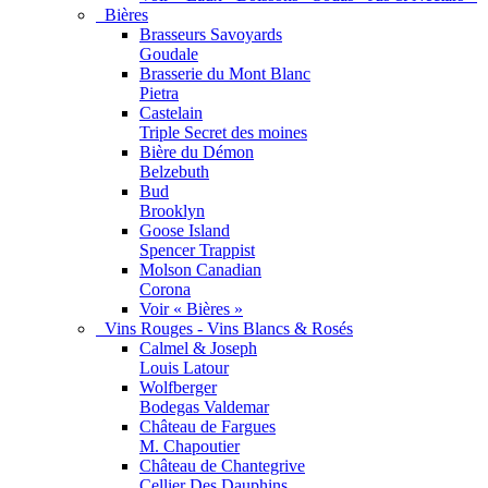
Bières
Brasseurs Savoyards
Goudale
Brasserie du Mont Blanc
Pietra
Castelain
Triple Secret des moines
Bière du Démon
Belzebuth
Bud
Brooklyn
Goose Island
Spencer Trappist
Molson Canadian
Corona
Voir « Bières »
Vins Rouges - Vins Blancs & Rosés
Calmel & Joseph
Louis Latour
Wolfberger
Bodegas Valdemar
Château de Fargues
M. Chapoutier
Château de Chantegrive
Cellier Des Dauphins