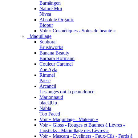
Barnängen
Naturé Moi
Nivea
Absolute Organic
Biopur
Voir « Cosmétiques - Soins de beauté »
Maquillage
Sephora
Brushworks
Banana Beauty
Barbara Hofmann
Couleur Caramel
Zoë Ayla
Rimmel
Paese
Arcancil
Les anges ont la peau douce
Marionnaud
black|Up
Nabla
Too Faced
Voir « Maquillage - Makeup »
Voir « Gloss - Rouges et Baumes à Lèvres -
Lipsticks - Maquillage des Lèvres »
Voir « Mascara - Eyeliners - Faux-Cils - Fards à