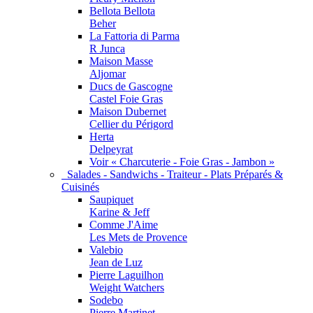
Bellota Bellota
Beher
La Fattoria di Parma
R Junca
Maison Masse
Aljomar
Ducs de Gascogne
Castel Foie Gras
Maison Dubernet
Cellier du Périgord
Herta
Delpeyrat
Voir « Charcuterie - Foie Gras - Jambon »
Salades - Sandwichs - Traiteur - Plats Préparés &
Cuisinés
Saupiquet
Karine & Jeff
Comme J'Aime
Les Mets de Provence
Valebio
Jean de Luz
Pierre Laguilhon
Weight Watchers
Sodebo
Pierre Martinet