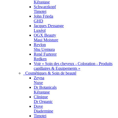
Kérastase
Schwarzkopf
Timotei
John Frieda
GHD
Jacques Dessange
Luxéol
OGX Beauty
Maui Moisture
Revlon
Shu Uemura
René Furterer
Redken
Voir « Soin des cheveux - Coloration - Produits
capillaires & Equipements »
Cosmétiques & Soin de beauté
Zeyna
Nuxe
Dr Botanicals
Kérastase
Clinique
Dr Organic
Dove
Diadermine
Timotei