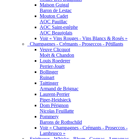
Maison Guigal
Baron de Lestac
Mouton Cadet
AOC Pauillac
AOC Saint-estèphe
AOC Beaujolais
Voir « Vins Rouges - Vins Blancs & Rosés »
Champagnes - Crémants - Proseccos - Pétillants
Veuve Clicquot
Moët & Chandon
Louis Roederer
Perrier-Jouët
Bollinger
Ruinart
Taittinger
Armand de Brignac
Laurent-Perrier
Piper-Heidsieck
Dom Pérignon
Nicolas Feuillatte
Pommery
Barons de Rothschild
Voir « Champagnes - Crémants - Proseccos -
Lambrusco »
Spiritueux - Whisky - Rhum - Cognac - Armagnac