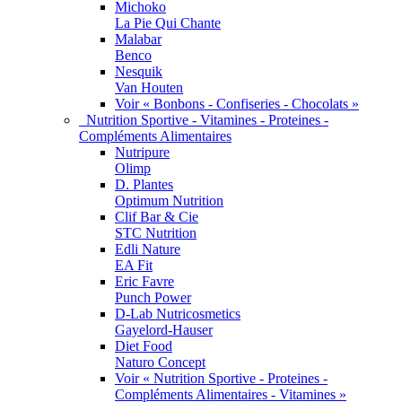
Michoko
La Pie Qui Chante
Malabar
Benco
Nesquik
Van Houten
Voir « Bonbons - Confiseries - Chocolats »
Nutrition Sportive - Vitamines - Proteines -
Compléments Alimentaires
Nutripure
Olimp
D. Plantes
Optimum Nutrition
Clif Bar & Cie
STC Nutrition
Edli Nature
EA Fit
Eric Favre
Punch Power
D-Lab Nutricosmetics
Gayelord-Hauser
Diet Food
Naturo Concept
Voir « Nutrition Sportive - Proteines -
Compléments Alimentaires - Vitamines »