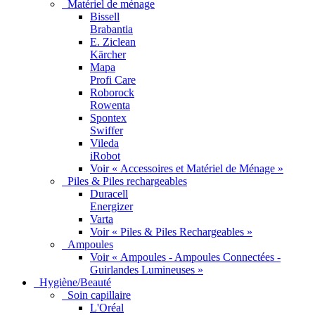
Matériel de ménage
Bissell
Brabantia
E. Ziclean
Kärcher
Mapa
Profi Care
Roborock
Rowenta
Spontex
Swiffer
Vileda
iRobot
Voir « Accessoires et Matériel de Ménage »
Piles & Piles rechargeables
Duracell
Energizer
Varta
Voir « Piles & Piles Rechargeables »
Ampoules
Voir « Ampoules - Ampoules Connectées -
Guirlandes Lumineuses »
Hygiène/Beauté
Soin capillaire
L'Oréal