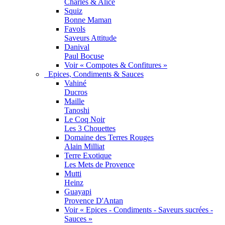
Charles & Alice
Squiz
Bonne Maman
Favols
Saveurs Attitude
Danival
Paul Bocuse
Voir « Compotes & Confitures »
Epices, Condiments & Sauces
Vahiné
Ducros
Maille
Tanoshi
Le Coq Noir
Les 3 Chouettes
Domaine des Terres Rouges
Alain Milliat
Terre Exotique
Les Mets de Provence
Mutti
Heinz
Guayapi
Provence D'Antan
Voir « Epices - Condiments - Saveurs sucrées -
Sauces »