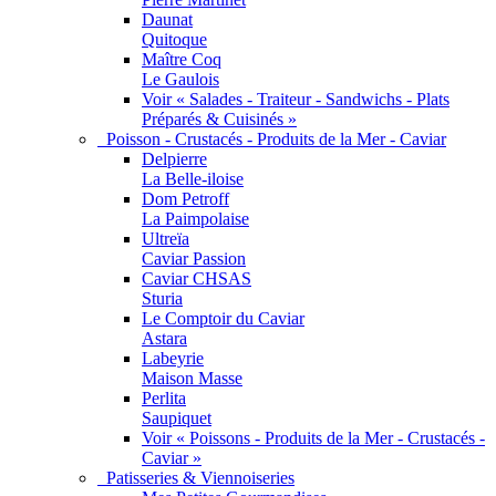
Daunat
Quitoque
Maître Coq
Le Gaulois
Voir « Salades - Traiteur - Sandwichs - Plats
Préparés & Cuisinés »
Poisson - Crustacés - Produits de la Mer - Caviar
Delpierre
La Belle-iloise
Dom Petroff
La Paimpolaise
Ultreïa
Caviar Passion
Caviar CHSAS
Sturia
Le Comptoir du Caviar
Astara
Labeyrie
Maison Masse
Perlita
Saupiquet
Voir « Poissons - Produits de la Mer - Crustacés -
Caviar »
Patisseries & Viennoiseries