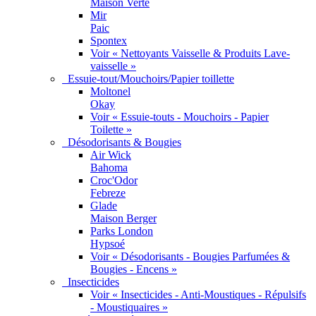
Maison Verte
Mir
Paic
Spontex
Voir « Nettoyants Vaisselle & Produits Lave-
vaisselle »
Essuie-tout/Mouchoirs/Papier toillette
Moltonel
Okay
Voir « Essuie-touts - Mouchoirs - Papier
Toilette »
Désodorisants & Bougies
Air Wick
Bahoma
Croc'Odor
Febreze
Glade
Maison Berger
Parks London
Hypsoé
Voir « Désodorisants - Bougies Parfumées &
Bougies - Encens »
Insecticides
Voir « Insecticides - Anti-Moustiques - Répulsifs
- Moustiquaires »