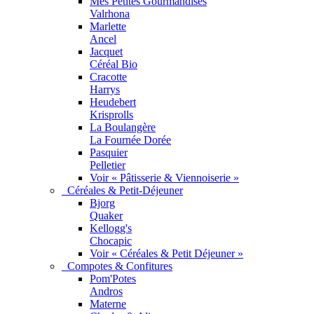
Mes Petites Gourmandises
Valrhona
Marlette
Ancel
Jacquet
Céréal Bio
Cracotte
Harrys
Heudebert
Krisprolls
La Boulangère
La Fournée Dorée
Pasquier
Pelletier
Voir « Pâtisserie & Viennoiserie »
Céréales & Petit-Déjeuner
Bjorg
Quaker
Kellogg's
Chocapic
Voir « Céréales & Petit Déjeuner »
Compotes & Confitures
Pom'Potes
Andros
Materne