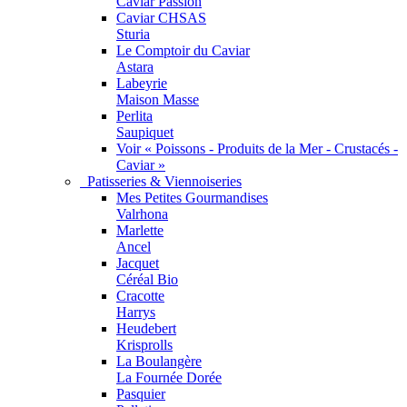
Caviar Passion
Caviar CHSAS
Sturia
Le Comptoir du Caviar
Astara
Labeyrie
Maison Masse
Perlita
Saupiquet
Voir « Poissons - Produits de la Mer - Crustacés -
Caviar »
Patisseries & Viennoiseries
Mes Petites Gourmandises
Valrhona
Marlette
Ancel
Jacquet
Céréal Bio
Cracotte
Harrys
Heudebert
Krisprolls
La Boulangère
La Fournée Dorée
Pasquier