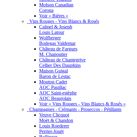
Molson Canadian
Corona
Voir « Bières »
Vins Rouges - Vins Blancs & Rosés
Calmel & Joseph
Louis Latour
Wolfberger
Bodegas Valdemar
Château de Fargues
M. Chapoutier
Château de Chantegrive
Cellier Des Dauphins
Maison Guigal
Baron de Lestac
Mouton Cadet
AOC Pauillac
AOC Saint-estèphe
AOC Beaujolais
Voir « Vins Rouges - Vins Blancs & Rosés »
Champagnes - Crémants - Proseccos - Pétillants
Veuve Clicquot
Moët & Chandon
Louis Roederer
Perrier-Jouët
Bollinger