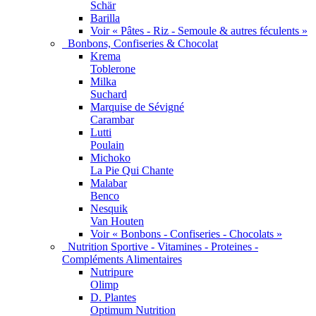
Schär
Barilla
Voir « Pâtes - Riz - Semoule & autres féculents »
Bonbons, Confiseries & Chocolat
Krema
Toblerone
Milka
Suchard
Marquise de Sévigné
Carambar
Lutti
Poulain
Michoko
La Pie Qui Chante
Malabar
Benco
Nesquik
Van Houten
Voir « Bonbons - Confiseries - Chocolats »
Nutrition Sportive - Vitamines - Proteines -
Compléments Alimentaires
Nutripure
Olimp
D. Plantes
Optimum Nutrition