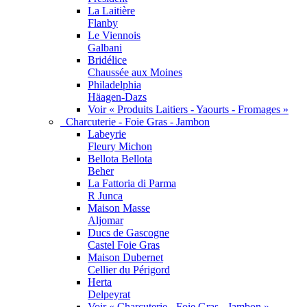
La Laitière
Flanby
Le Viennois
Galbani
Bridélice
Chaussée aux Moines
Philadelphia
Häagen-Dazs
Voir « Produits Laitiers - Yaourts - Fromages »
Charcuterie - Foie Gras - Jambon
Labeyrie
Fleury Michon
Bellota Bellota
Beher
La Fattoria di Parma
R Junca
Maison Masse
Aljomar
Ducs de Gascogne
Castel Foie Gras
Maison Dubernet
Cellier du Périgord
Herta
Delpeyrat
Voir « Charcuterie - Foie Gras - Jambon »