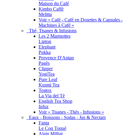
Maison du Café
Kimbo Caffè
Melitta
Voir « Café - Café en Dosettes & Capsules -
Machines à Café »
Thé, Tisanes & Infusions
Les 2 Marmottes
Lipton
Elephant
Pukka
Provence D'Antan
Pagès
Clipper
YogiTea
Pure Leaf
Kusmi Tea
Teatox
La Via del Tè
English Tea Shop
Infuz
Voir « Tisanes - Thés - Infusions »
Eaux - Boissons - Sodas - Jus & Nectars
Fanta
Le Coq Toqué
Alain Milliat