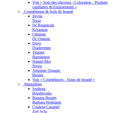
Voir « Soin des cheveux - Coloration - Produits
capillaires & Equipements »
Cosmétiques & Soin de beauté
Zeyna
Nuxe
Dr Botanicals
Kérastase
Clinique
Dr Organic
Dove
Diadermine
Timotei
Barnängen
Naturé Moi
Nivea
Absolute Organic
Biopur
Voir « Cosmétiques - Soins de beauté »
Maquillage
Sephora
Brushworks
Banana Beauty
Barbara Hofmann
Couleur Caramel
Zoë Ayla