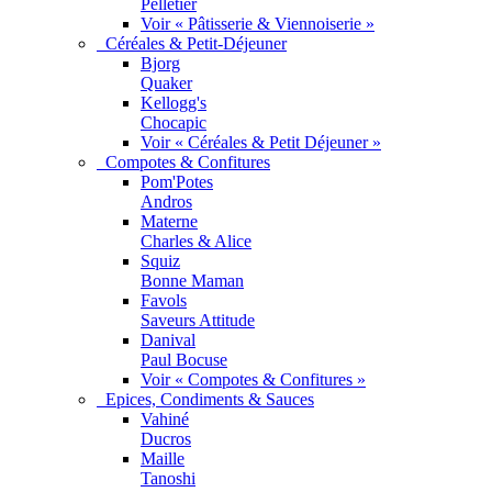
Pelletier
Voir « Pâtisserie & Viennoiserie »
Céréales & Petit-Déjeuner
Bjorg
Quaker
Kellogg's
Chocapic
Voir « Céréales & Petit Déjeuner »
Compotes & Confitures
Pom'Potes
Andros
Materne
Charles & Alice
Squiz
Bonne Maman
Favols
Saveurs Attitude
Danival
Paul Bocuse
Voir « Compotes & Confitures »
Epices, Condiments & Sauces
Vahiné
Ducros
Maille
Tanoshi