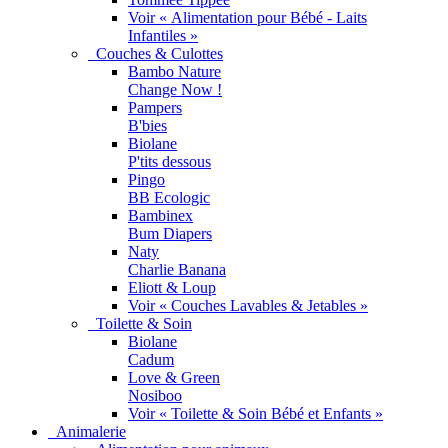
Voir « Alimentation pour Bébé - Laits
Infantiles »
Couches & Culottes
Bambo Nature
Change Now !
Pampers
B'bies
Biolane
P'tits dessous
Pingo
BB Ecologic
Bambinex
Bum Diapers
Naty
Charlie Banana
Eliott & Loup
Voir « Couches Lavables & Jetables »
Toilette & Soin
Biolane
Cadum
Love & Green
Nosiboo
Voir « Toilette & Soin Bébé et Enfants »
Animalerie