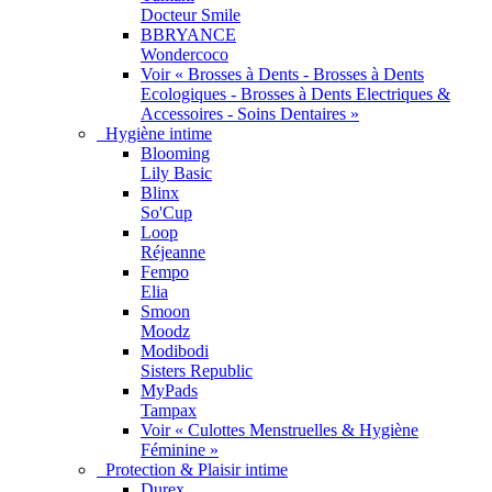
Docteur Smile
BBRYANCE
Wondercoco
Voir « Brosses à Dents - Brosses à Dents
Ecologiques - Brosses à Dents Electriques &
Accessoires - Soins Dentaires »
Hygiène intime
Blooming
Lily Basic
Blinx
So'Cup
Loop
Réjeanne
Fempo
Elia
Smoon
Moodz
Modibodi
Sisters Republic
MyPads
Tampax
Voir « Culottes Menstruelles & Hygiène
Féminine »
Protection & Plaisir intime
Durex