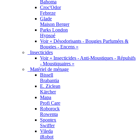
Bahoma
Croc'Odor
Febreze
Glade
Maison Berger
Parks London
Hypsoé
Voir « Désodorisants - Bougies Parfumées &
Bougies - Encens »
Insecticides
Voir « Insecticides - Anti-Moustiques - Répulsifs
- Moustiquaires »
Matériel de ménage
Bissell
Brabantia
E. Ziclean
Kärcher
Mapa
Profi Care
Roborock
Rowenta
Spontex
Swiffer
Vileda
iRobot