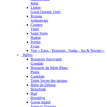
Infuz
Lipton
Good Organic Only
Rozana
Sodastream
Contrex
Vittel
Saint-Yorre
Badoit
Perrier
Evian
Voir « Eaux - Boissons - Sodas - Jus & Nectars »
Bières
Brasseurs Savoyards
Goudale
Brasserie du Mont Blanc
Pietra
Castelain
Triple Secret des moines
Bière du Démon
Belzebuth
Bud
Brooklyn
Goose Island
Spencer Trappist