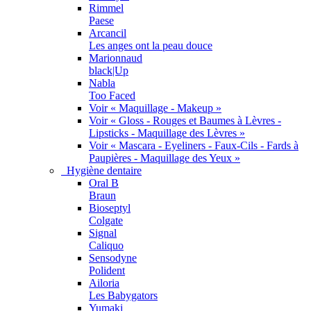
Rimmel
Paese
Arcancil
Les anges ont la peau douce
Marionnaud
black|Up
Nabla
Too Faced
Voir « Maquillage - Makeup »
Voir « Gloss - Rouges et Baumes à Lèvres -
Lipsticks - Maquillage des Lèvres »
Voir « Mascara - Eyeliners - Faux-Cils - Fards à
Paupières - Maquillage des Yeux »
Hygiène dentaire
Oral B
Braun
Bioseptyl
Colgate
Signal
Caliquo
Sensodyne
Polident
Ailoria
Les Babygators
Yumaki