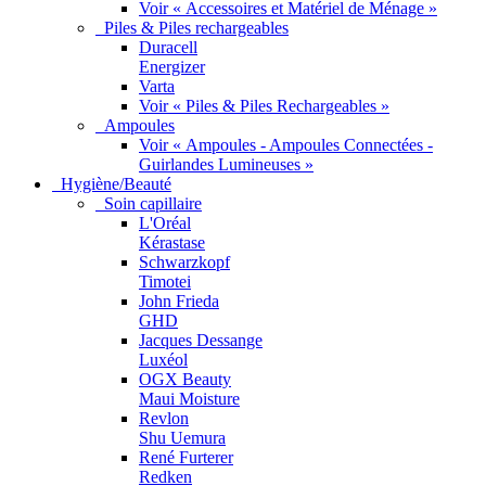
Voir « Accessoires et Matériel de Ménage »
Piles & Piles rechargeables
Duracell
Energizer
Varta
Voir « Piles & Piles Rechargeables »
Ampoules
Voir « Ampoules - Ampoules Connectées -
Guirlandes Lumineuses »
Hygiène/Beauté
Soin capillaire
L'Oréal
Kérastase
Schwarzkopf
Timotei
John Frieda
GHD
Jacques Dessange
Luxéol
OGX Beauty
Maui Moisture
Revlon
Shu Uemura
René Furterer
Redken