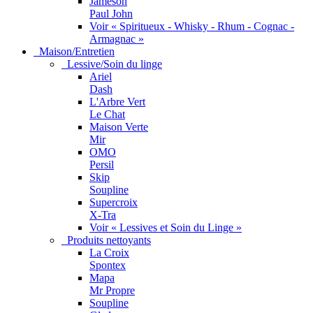
Jameson
Paul John
Voir « Spiritueux - Whisky - Rhum - Cognac -
Armagnac »
Maison/Entretien
Lessive/Soin du linge
Ariel
Dash
L'Arbre Vert
Le Chat
Maison Verte
Mir
OMO
Persil
Skip
Soupline
Supercroix
X-Tra
Voir « Lessives et Soin du Linge »
Produits nettoyants
La Croix
Spontex
Mapa
Mr Propre
Soupline