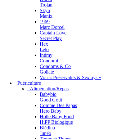
Trojan
Skyn
Manix
1969
Marc Dorcel
Captain Love
Secret Play
Hex
Lelo
Intimy
Condomi
Condoms & Co
Goliate
Voir « Préservatifs & Sextoys »
Puériculture
Alimentation/Repas
Babybio
Good Goût
Comme Des Papas
Hero Baby
Holle Baby Food
HiPP Biologique
Blédina
Junéo
Tommee Tippee