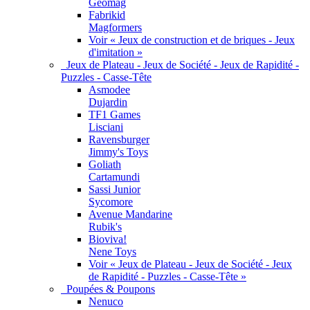
Geomag
Fabrikid
Magformers
Voir « Jeux de construction et de briques - Jeux
d'imitation »
Jeux de Plateau - Jeux de Société - Jeux de Rapidité -
Puzzles - Casse-Tête
Asmodee
Dujardin
TF1 Games
Lisciani
Ravensburger
Jimmy's Toys
Goliath
Cartamundi
Sassi Junior
Sycomore
Avenue Mandarine
Rubik's
Bioviva!
Nene Toys
Voir « Jeux de Plateau - Jeux de Société - Jeux
de Rapidité - Puzzles - Casse-Tête »
Poupées & Poupons
Nenuco