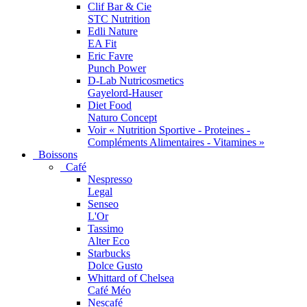
Clif Bar & Cie
STC Nutrition
Edli Nature
EA Fit
Eric Favre
Punch Power
D-Lab Nutricosmetics
Gayelord-Hauser
Diet Food
Naturo Concept
Voir « Nutrition Sportive - Proteines -
Compléments Alimentaires - Vitamines »
Boissons
Café
Nespresso
Legal
Senseo
L'Or
Tassimo
Alter Eco
Starbucks
Dolce Gusto
Whittard of Chelsea
Café Méo
Nescafé