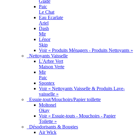
Glade
Paic
Le Chat
Eau Ecarlate
Ariel
Dash
Mir
Lénor
Skip
Voir « Produits Ménagers - Produits Nettoyants »
Nettoyants Vaisselle
L'Arbre Vert
Maison Verte
Mir
Paic
Spontex
Voir « Nettoyants Vaisselle & Produits Lave-
vaisselle »
Essuie-tout/Mouchoirs/Papier toillette
Moltonel
Okay
Voir « Essuie-touts - Mouchoirs - Papier
Toilette »
Désodorisants & Bougies
Air Wick