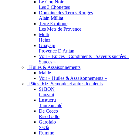
Le Coq Noir
Les 3 Chouettes
Domaine des Terres Rouges
Alain Milliat
Terre Exotique
Les Mets de Provence
Mutti
Heinz
Guayapi
Provence D'Antan
Voir « Epices - Condiments - Saveurs sucrées -
Sauces »
Huiles & Assaisonnements
Maille
Voir « Huiles & Assaisonnements »
Pâtes, Riz, Semoule et autres féculents
Si BON
Panzani
Lustucru
Taureau ailé
De Cecco
Riso Gallo
Garofalo
Saclà
Rummo