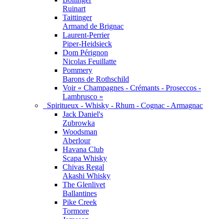
Ruinart
Taittinger
Armand de Brignac
Laurent-Perrier
Piper-Heidsieck
Dom Pérignon
Nicolas Feuillatte
Pommery
Barons de Rothschild
Voir « Champagnes - Crémants - Proseccos -
Lambrusco »
Spiritueux - Whisky - Rhum - Cognac - Armagnac
Jack Daniel's
Zubrowka
Woodsman
Aberlour
Havana Club
Scapa Whisky
Chivas Regal
Akashi Whisky
The Glenlivet
Ballantines
Pike Creek
Tormore