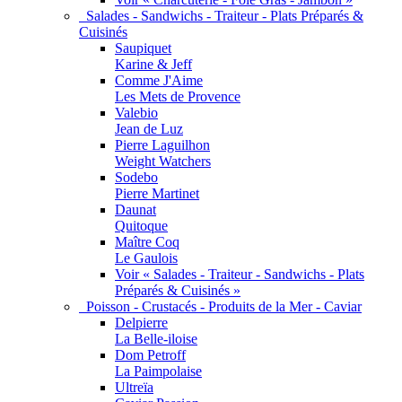
Salades - Sandwichs - Traiteur - Plats Préparés &
Cuisinés
Saupiquet
Karine & Jeff
Comme J'Aime
Les Mets de Provence
Valebio
Jean de Luz
Pierre Laguilhon
Weight Watchers
Sodebo
Pierre Martinet
Daunat
Quitoque
Maître Coq
Le Gaulois
Voir « Salades - Traiteur - Sandwichs - Plats
Préparés & Cuisinés »
Poisson - Crustacés - Produits de la Mer - Caviar
Delpierre
La Belle-iloise
Dom Petroff
La Paimpolaise
Ultreïa