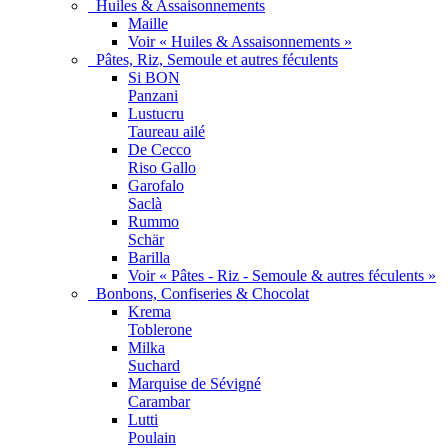
Huiles & Assaisonnements
Maille
Voir « Huiles & Assaisonnements »
Pâtes, Riz, Semoule et autres féculents
Si BON
Panzani
Lustucru
Taureau ailé
De Cecco
Riso Gallo
Garofalo
Saclà
Rummo
Schär
Barilla
Voir « Pâtes - Riz - Semoule & autres féculents »
Bonbons, Confiseries & Chocolat
Krema
Toblerone
Milka
Suchard
Marquise de Sévigné
Carambar
Lutti
Poulain