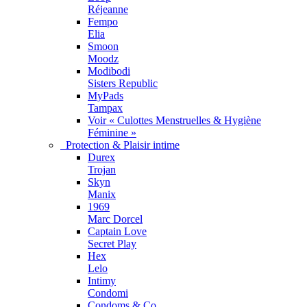
Réjeanne
Fempo
Elia
Smoon
Moodz
Modibodi
Sisters Republic
MyPads
Tampax
Voir « Culottes Menstruelles & Hygiène
Féminine »
Protection & Plaisir intime
Durex
Trojan
Skyn
Manix
1969
Marc Dorcel
Captain Love
Secret Play
Hex
Lelo
Intimy
Condomi
Condoms & Co