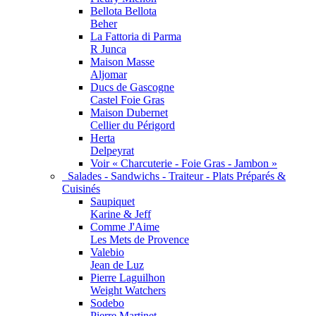
Bellota Bellota
Beher
La Fattoria di Parma
R Junca
Maison Masse
Aljomar
Ducs de Gascogne
Castel Foie Gras
Maison Dubernet
Cellier du Périgord
Herta
Delpeyrat
Voir « Charcuterie - Foie Gras - Jambon »
Salades - Sandwichs - Traiteur - Plats Préparés &
Cuisinés
Saupiquet
Karine & Jeff
Comme J'Aime
Les Mets de Provence
Valebio
Jean de Luz
Pierre Laguilhon
Weight Watchers
Sodebo
Pierre Martinet