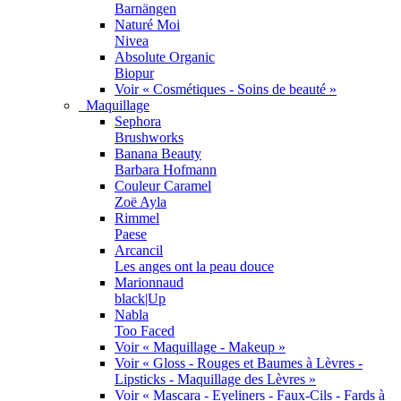
Barnängen
Naturé Moi
Nivea
Absolute Organic
Biopur
Voir « Cosmétiques - Soins de beauté »
Maquillage
Sephora
Brushworks
Banana Beauty
Barbara Hofmann
Couleur Caramel
Zoë Ayla
Rimmel
Paese
Arcancil
Les anges ont la peau douce
Marionnaud
black|Up
Nabla
Too Faced
Voir « Maquillage - Makeup »
Voir « Gloss - Rouges et Baumes à Lèvres -
Lipsticks - Maquillage des Lèvres »
Voir « Mascara - Eyeliners - Faux-Cils - Fards à