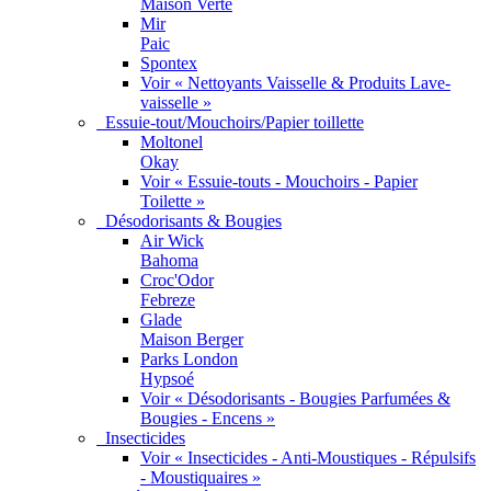
Maison Verte
Mir
Paic
Spontex
Voir « Nettoyants Vaisselle & Produits Lave-
vaisselle »
Essuie-tout/Mouchoirs/Papier toillette
Moltonel
Okay
Voir « Essuie-touts - Mouchoirs - Papier
Toilette »
Désodorisants & Bougies
Air Wick
Bahoma
Croc'Odor
Febreze
Glade
Maison Berger
Parks London
Hypsoé
Voir « Désodorisants - Bougies Parfumées &
Bougies - Encens »
Insecticides
Voir « Insecticides - Anti-Moustiques - Répulsifs
- Moustiquaires »