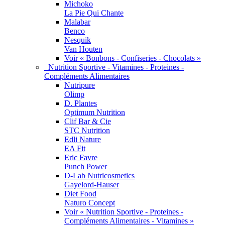
Michoko
La Pie Qui Chante
Malabar
Benco
Nesquik
Van Houten
Voir « Bonbons - Confiseries - Chocolats »
Nutrition Sportive - Vitamines - Proteines -
Compléments Alimentaires
Nutripure
Olimp
D. Plantes
Optimum Nutrition
Clif Bar & Cie
STC Nutrition
Edli Nature
EA Fit
Eric Favre
Punch Power
D-Lab Nutricosmetics
Gayelord-Hauser
Diet Food
Naturo Concept
Voir « Nutrition Sportive - Proteines -
Compléments Alimentaires - Vitamines »