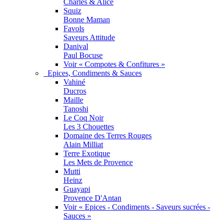
Charles & Alice
Squiz
Bonne Maman
Favols
Saveurs Attitude
Danival
Paul Bocuse
Voir « Compotes & Confitures »
Epices, Condiments & Sauces
Vahiné
Ducros
Maille
Tanoshi
Le Coq Noir
Les 3 Chouettes
Domaine des Terres Rouges
Alain Milliat
Terre Exotique
Les Mets de Provence
Mutti
Heinz
Guayapi
Provence D'Antan
Voir « Epices - Condiments - Saveurs sucrées -
Sauces »