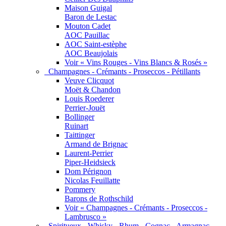
Maison Guigal
Baron de Lestac
Mouton Cadet
AOC Pauillac
AOC Saint-estèphe
AOC Beaujolais
Voir « Vins Rouges - Vins Blancs & Rosés »
Champagnes - Crémants - Proseccos - Pétillants
Veuve Clicquot
Moët & Chandon
Louis Roederer
Perrier-Jouët
Bollinger
Ruinart
Taittinger
Armand de Brignac
Laurent-Perrier
Piper-Heidsieck
Dom Pérignon
Nicolas Feuillatte
Pommery
Barons de Rothschild
Voir « Champagnes - Crémants - Proseccos -
Lambrusco »
Spiritueux - Whisky - Rhum - Cognac - Armagnac