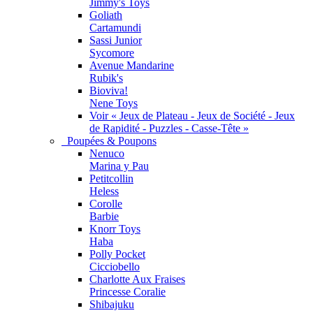
Jimmy's Toys
Goliath
Cartamundi
Sassi Junior
Sycomore
Avenue Mandarine
Rubik's
Bioviva!
Nene Toys
Voir « Jeux de Plateau - Jeux de Société - Jeux
de Rapidité - Puzzles - Casse-Tête »
Poupées & Poupons
Nenuco
Marina y Pau
Petitcollin
Heless
Corolle
Barbie
Knorr Toys
Haba
Polly Pocket
Cicciobello
Charlotte Aux Fraises
Princesse Coralie
Shibajuku