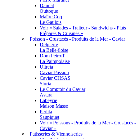
Daunat
Quitoque
Maître Coq
Le Gaulois
Voir « Salades - Traiteur - Sandwichs - Plats
Préparés & Cuisinés »
Poisson - Crustacés - Produits de la Mer - Caviar
Delpierre
La Belle-iloise
Dom Petroff
La Paimpolaise
Ultreïa
Caviar Passion
Caviar CHSAS
Sturia
Le Comptoir du Caviar
Astara
Labeyrie
Maison Masse
Perlita
Saupiquet
Voir « Poissons - Produits de la Mer - Crustacés -
Caviar »
Patisseries & Viennoiseries