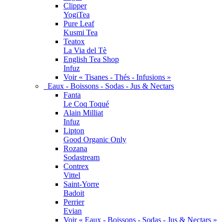
Clipper
YogiTea
Pure Leaf
Kusmi Tea
Teatox
La Via del Tè
English Tea Shop
Infuz
Voir « Tisanes - Thés - Infusions »
Eaux - Boissons - Sodas - Jus & Nectars
Fanta
Le Coq Toqué
Alain Milliat
Infuz
Lipton
Good Organic Only
Rozana
Sodastream
Contrex
Vittel
Saint-Yorre
Badoit
Perrier
Evian
Voir « Eaux - Boissons - Sodas - Jus & Nectars »