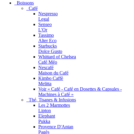
Boissons
Café
Nespresso
Legal
Senseo
L'Or
Tassimo
Alter Eco
Starbucks
Dolce Gusto
Whittard of Chelsea
Café Méo
Nescafé
Maison du Café
Kimbo Caffè
Melitta
Voir « Café - Café en Dosettes & Capsules -
Machines à Café »
Thé, Tisanes & Infusions
Les 2 Marmottes
Lipton
Elephant
Pukka
Provence D'Antan
Pagès