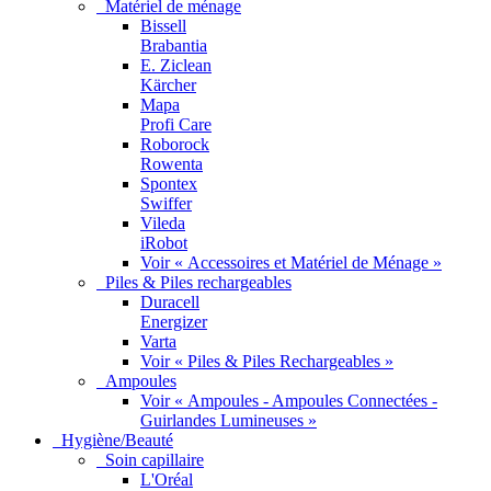
Matériel de ménage
Bissell
Brabantia
E. Ziclean
Kärcher
Mapa
Profi Care
Roborock
Rowenta
Spontex
Swiffer
Vileda
iRobot
Voir « Accessoires et Matériel de Ménage »
Piles & Piles rechargeables
Duracell
Energizer
Varta
Voir « Piles & Piles Rechargeables »
Ampoules
Voir « Ampoules - Ampoules Connectées -
Guirlandes Lumineuses »
Hygiène/Beauté
Soin capillaire
L'Oréal