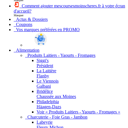
Masquer
Comment ajouter mescoursesmoinscheres.fr à votre écran
d'accueil?
Masquer
Actus & Dossiers
Coupons
Vos marques préférées en PROMO
Alimentation
Produits Laitiers - Yaourts - Fromages
Siggi's
Président
La Laitière
Flanby
Le Viennois
Galbani
Bridélice
Chaussée aux Moines
Philadelphia
Häagen-Dazs
Voir « Produits Laitiers - Yaourts - Fromages »
Charcuterie - Foie Gras - Jambon
Labeyrie
Fleury Michon