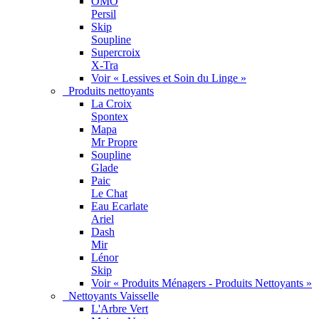
OMO
Persil
Skip
Soupline
Supercroix
X-Tra
Voir « Lessives et Soin du Linge »
Produits nettoyants
La Croix
Spontex
Mapa
Mr Propre
Soupline
Glade
Paic
Le Chat
Eau Ecarlate
Ariel
Dash
Mir
Lénor
Skip
Voir « Produits Ménagers - Produits Nettoyants »
Nettoyants Vaisselle
L'Arbre Vert