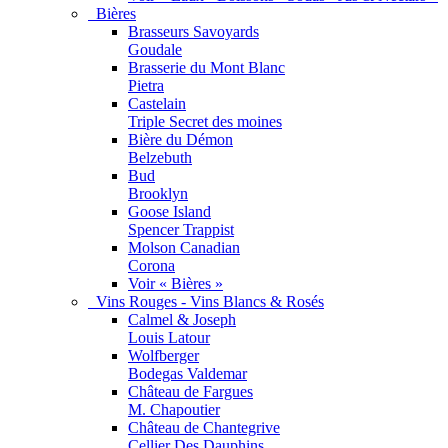
Bières
Brasseurs Savoyards
Goudale
Brasserie du Mont Blanc
Pietra
Castelain
Triple Secret des moines
Bière du Démon
Belzebuth
Bud
Brooklyn
Goose Island
Spencer Trappist
Molson Canadian
Corona
Voir « Bières »
Vins Rouges - Vins Blancs & Rosés
Calmel & Joseph
Louis Latour
Wolfberger
Bodegas Valdemar
Château de Fargues
M. Chapoutier
Château de Chantegrive
Cellier Des Dauphins