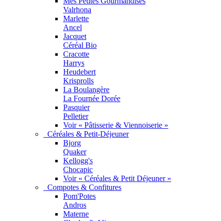
Mes Petites Gourmandises
Valrhona
Marlette
Ancel
Jacquet
Céréal Bio
Cracotte
Harrys
Heudebert
Krisprolls
La Boulangère
La Fournée Dorée
Pasquier
Pelletier
Voir « Pâtisserie & Viennoiserie »
Céréales & Petit-Déjeuner
Bjorg
Quaker
Kellogg's
Chocapic
Voir « Céréales & Petit Déjeuner »
Compotes & Confitures
Pom'Potes
Andros
Materne