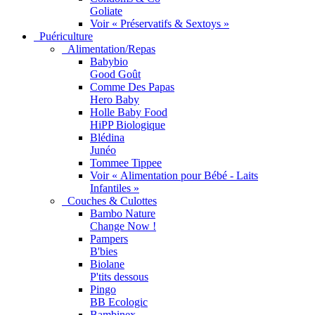
Goliate
Voir « Préservatifs & Sextoys »
Puériculture
Alimentation/Repas
Babybio
Good Goût
Comme Des Papas
Hero Baby
Holle Baby Food
HiPP Biologique
Blédina
Junéo
Tommee Tippee
Voir « Alimentation pour Bébé - Laits
Infantiles »
Couches & Culottes
Bambo Nature
Change Now !
Pampers
B'bies
Biolane
P'tits dessous
Pingo
BB Ecologic
Bambinex