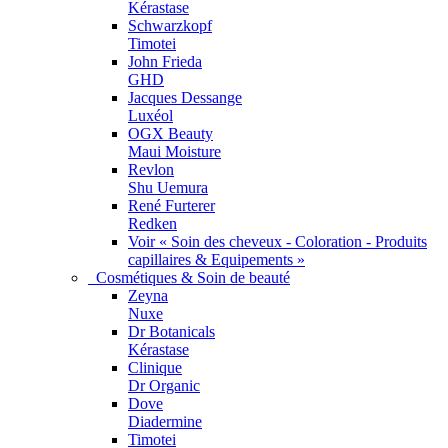
Kérastase
Schwarzkopf
Timotei
John Frieda
GHD
Jacques Dessange
Luxéol
OGX Beauty
Maui Moisture
Revlon
Shu Uemura
René Furterer
Redken
Voir « Soin des cheveux - Coloration - Produits
capillaires & Equipements »
Cosmétiques & Soin de beauté
Zeyna
Nuxe
Dr Botanicals
Kérastase
Clinique
Dr Organic
Dove
Diadermine
Timotei