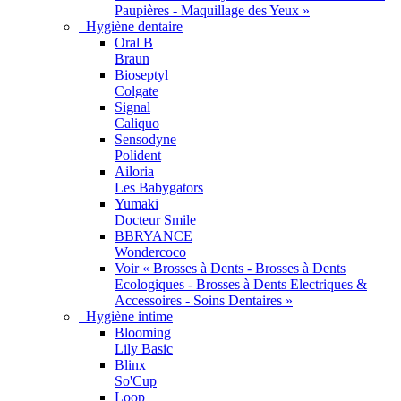
Paupières - Maquillage des Yeux »
Hygiène dentaire
Oral B
Braun
Bioseptyl
Colgate
Signal
Caliquo
Sensodyne
Polident
Ailoria
Les Babygators
Yumaki
Docteur Smile
BBRYANCE
Wondercoco
Voir « Brosses à Dents - Brosses à Dents
Ecologiques - Brosses à Dents Electriques &
Accessoires - Soins Dentaires »
Hygiène intime
Blooming
Lily Basic
Blinx
So'Cup
Loop