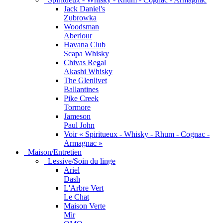
Jack Daniel's
Zubrowka
Woodsman
Aberlour
Havana Club
Scapa Whisky
Chivas Regal
Akashi Whisky
The Glenlivet
Ballantines
Pike Creek
Tormore
Jameson
Paul John
Voir « Spiritueux - Whisky - Rhum - Cognac -
Armagnac »
Maison/Entretien
Lessive/Soin du linge
Ariel
Dash
L'Arbre Vert
Le Chat
Maison Verte
Mir