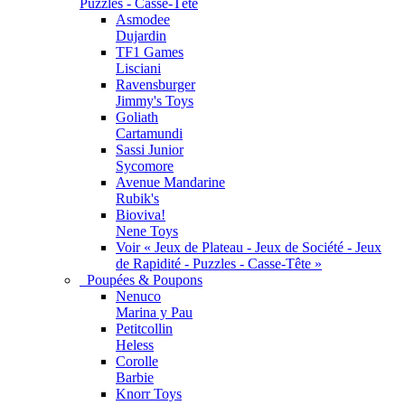
Puzzles - Casse-Tête
Asmodee
Dujardin
TF1 Games
Lisciani
Ravensburger
Jimmy's Toys
Goliath
Cartamundi
Sassi Junior
Sycomore
Avenue Mandarine
Rubik's
Bioviva!
Nene Toys
Voir « Jeux de Plateau - Jeux de Société - Jeux
de Rapidité - Puzzles - Casse-Tête »
Poupées & Poupons
Nenuco
Marina y Pau
Petitcollin
Heless
Corolle
Barbie
Knorr Toys