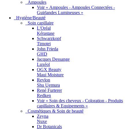
Ampoules
Voir « Ampoules - Ampoules Connectées -
Guirlandes Lumineuses »
Hygiène/Beauté
Soin capillaire
L'Oréal
Kérastase
Schwarzkopf
Timotei
John Frieda
GHD
Jacques Dessange
Luxéol
OGX Beauty
Maui Moisture
Revlon
Shu Uemura
René Furterer
Redken
Voir « Soin des cheveux - Coloration - Produits
capillaires & Equipements »
Cosmétiques & Soin de beauté
Zeyna
Nuxe
Dr Botanicals