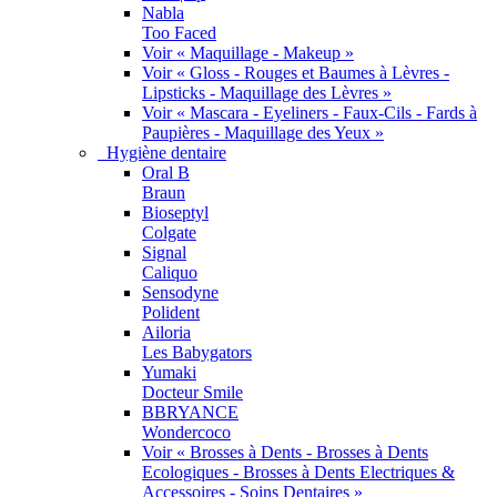
Nabla
Too Faced
Voir « Maquillage - Makeup »
Voir « Gloss - Rouges et Baumes à Lèvres -
Lipsticks - Maquillage des Lèvres »
Voir « Mascara - Eyeliners - Faux-Cils - Fards à
Paupières - Maquillage des Yeux »
Hygiène dentaire
Oral B
Braun
Bioseptyl
Colgate
Signal
Caliquo
Sensodyne
Polident
Ailoria
Les Babygators
Yumaki
Docteur Smile
BBRYANCE
Wondercoco
Voir « Brosses à Dents - Brosses à Dents
Ecologiques - Brosses à Dents Electriques &
Accessoires - Soins Dentaires »