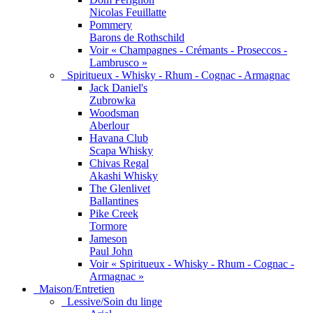
Nicolas Feuillatte
Pommery
Barons de Rothschild
Voir « Champagnes - Crémants - Proseccos -
Lambrusco »
Spiritueux - Whisky - Rhum - Cognac - Armagnac
Jack Daniel's
Zubrowka
Woodsman
Aberlour
Havana Club
Scapa Whisky
Chivas Regal
Akashi Whisky
The Glenlivet
Ballantines
Pike Creek
Tormore
Jameson
Paul John
Voir « Spiritueux - Whisky - Rhum - Cognac -
Armagnac »
Maison/Entretien
Lessive/Soin du linge