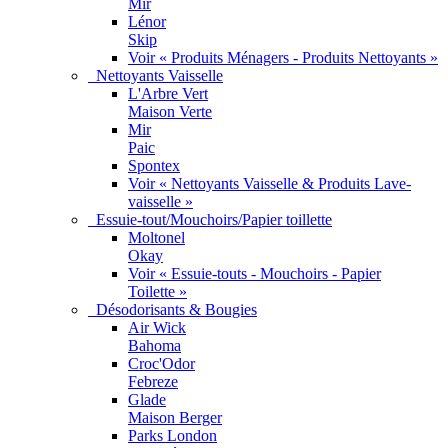
Mir
Lénor
Skip
Voir « Produits Ménagers - Produits Nettoyants »
Nettoyants Vaisselle
L'Arbre Vert
Maison Verte
Mir
Paic
Spontex
Voir « Nettoyants Vaisselle & Produits Lave-
vaisselle »
Essuie-tout/Mouchoirs/Papier toillette
Moltonel
Okay
Voir « Essuie-touts - Mouchoirs - Papier
Toilette »
Désodorisants & Bougies
Air Wick
Bahoma
Croc'Odor
Febreze
Glade
Maison Berger
Parks London