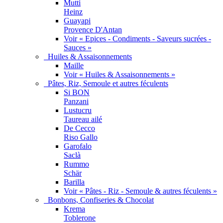
Mutti
Heinz
Guayapi
Provence D'Antan
Voir « Epices - Condiments - Saveurs sucrées -
Sauces »
Huiles & Assaisonnements
Maille
Voir « Huiles & Assaisonnements »
Pâtes, Riz, Semoule et autres féculents
Si BON
Panzani
Lustucru
Taureau ailé
De Cecco
Riso Gallo
Garofalo
Saclà
Rummo
Schär
Barilla
Voir « Pâtes - Riz - Semoule & autres féculents »
Bonbons, Confiseries & Chocolat
Krema
Toblerone