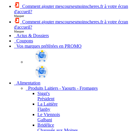
Comment ajouter mescoursesmoinscheres.fr à votre écran
d'accueil?
Masquer
Comment ajouter mescoursesmoinscheres.fr à votre écran
d'accueil?
Masquer
Actus & Dossiers
Coupons
Vos marques préférées en PROMO
Alimentation
Produits Laitiers - Yaourts - Fromages
Siggi's
Président
La Laitière
Flanby
Le Viennois
Galbani
Bridélice
Chaussée aux Moines