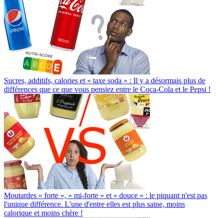
Sucres, additifs, calories et « taxe soda » : Il y a désormais plus de
différences que ce que vous pensiez entre le Coca-Cola et le Pepsi !
Moutardes « forte », « mi-forte » et « douce » : le piquant n'est pas
l'unique différence. L'une d'entre elles est plus saine, moins
calorique et moins chère !