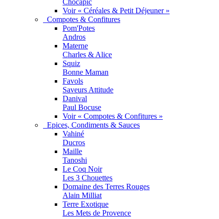
Chocapic
Voir « Céréales & Petit Déjeuner »
Compotes & Confitures
Pom'Potes
Andros
Materne
Charles & Alice
Squiz
Bonne Maman
Favols
Saveurs Attitude
Danival
Paul Bocuse
Voir « Compotes & Confitures »
Epices, Condiments & Sauces
Vahiné
Ducros
Maille
Tanoshi
Le Coq Noir
Les 3 Chouettes
Domaine des Terres Rouges
Alain Milliat
Terre Exotique
Les Mets de Provence