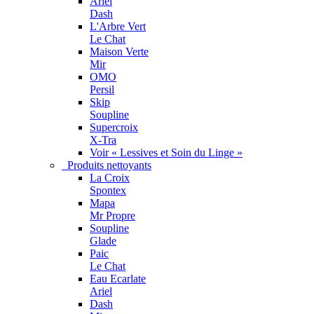
Ariel
Dash
L'Arbre Vert
Le Chat
Maison Verte
Mir
OMO
Persil
Skip
Soupline
Supercroix
X-Tra
Voir « Lessives et Soin du Linge »
Produits nettoyants
La Croix
Spontex
Mapa
Mr Propre
Soupline
Glade
Paic
Le Chat
Eau Ecarlate
Ariel
Dash