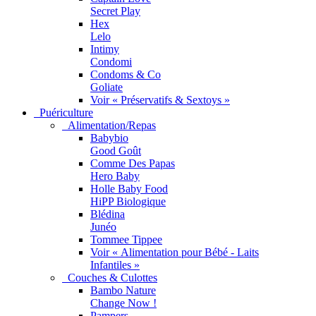
Secret Play
Hex
Lelo
Intimy
Condomi
Condoms & Co
Goliate
Voir « Préservatifs & Sextoys »
Puériculture
Alimentation/Repas
Babybio
Good Goût
Comme Des Papas
Hero Baby
Holle Baby Food
HiPP Biologique
Blédina
Junéo
Tommee Tippee
Voir « Alimentation pour Bébé - Laits
Infantiles »
Couches & Culottes
Bambo Nature
Change Now !
Pampers