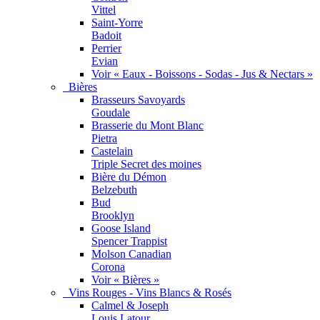
Vittel
Saint-Yorre
Badoit
Perrier
Evian
Voir « Eaux - Boissons - Sodas - Jus & Nectars »
Bières
Brasseurs Savoyards
Goudale
Brasserie du Mont Blanc
Pietra
Castelain
Triple Secret des moines
Bière du Démon
Belzebuth
Bud
Brooklyn
Goose Island
Spencer Trappist
Molson Canadian
Corona
Voir « Bières »
Vins Rouges - Vins Blancs & Rosés
Calmel & Joseph
Louis Latour