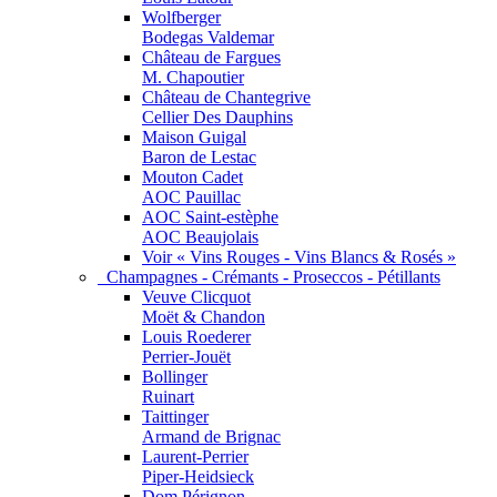
Wolfberger
Bodegas Valdemar
Château de Fargues
M. Chapoutier
Château de Chantegrive
Cellier Des Dauphins
Maison Guigal
Baron de Lestac
Mouton Cadet
AOC Pauillac
AOC Saint-estèphe
AOC Beaujolais
Voir « Vins Rouges - Vins Blancs & Rosés »
Champagnes - Crémants - Proseccos - Pétillants
Veuve Clicquot
Moët & Chandon
Louis Roederer
Perrier-Jouët
Bollinger
Ruinart
Taittinger
Armand de Brignac
Laurent-Perrier
Piper-Heidsieck
Dom Pérignon