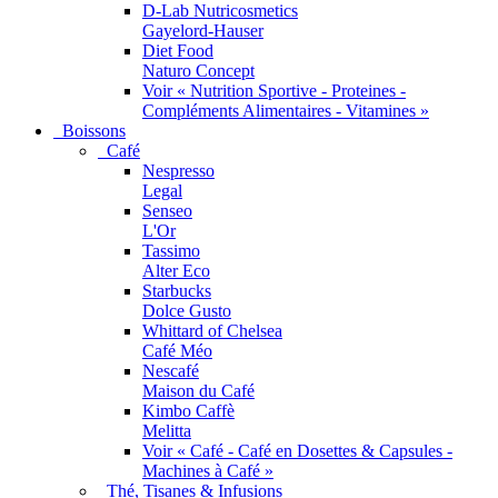
D-Lab Nutricosmetics
Gayelord-Hauser
Diet Food
Naturo Concept
Voir « Nutrition Sportive - Proteines -
Compléments Alimentaires - Vitamines »
Boissons
Café
Nespresso
Legal
Senseo
L'Or
Tassimo
Alter Eco
Starbucks
Dolce Gusto
Whittard of Chelsea
Café Méo
Nescafé
Maison du Café
Kimbo Caffè
Melitta
Voir « Café - Café en Dosettes & Capsules -
Machines à Café »
Thé, Tisanes & Infusions