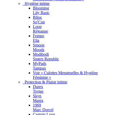
Hygiène intime
Blooming
Lily Basic
Blinx
So'Cup
Loop
Réjeanne
Fempo
Elia
Smoon
Moodz
Modibodi
Sisters Republic
MyPads
Tampax
Voir « Culottes Menstruelles & Hygiène
Féminine »
Protection & Plaisir intime
Durex
Trojan
Skyn
Manix
1969
Marc Dorcel
Captain Love