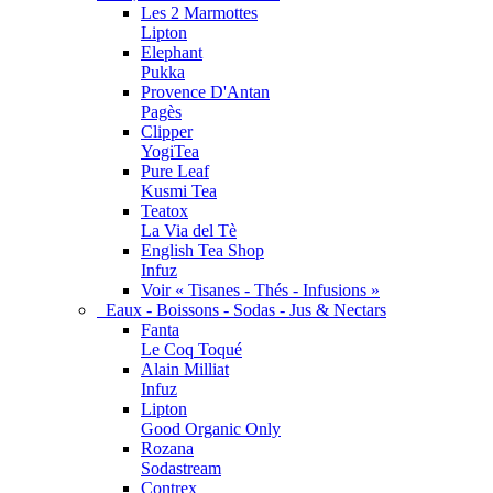
Les 2 Marmottes
Lipton
Elephant
Pukka
Provence D'Antan
Pagès
Clipper
YogiTea
Pure Leaf
Kusmi Tea
Teatox
La Via del Tè
English Tea Shop
Infuz
Voir « Tisanes - Thés - Infusions »
Eaux - Boissons - Sodas - Jus & Nectars
Fanta
Le Coq Toqué
Alain Milliat
Infuz
Lipton
Good Organic Only
Rozana
Sodastream
Contrex