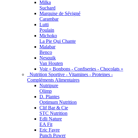
Milka
Suchard
Marquise de Sévigné
Carambar
Lutti
Poulain
Michoko
La Pie Qui Chante
Malabar
Benco
Nesquik
Van Houten
Voir « Bonbons - Confiseries - Chocolats »
Nutrition Sportive - Vitamines - Proteines -
Compléments Alimentaires
Nutripure
Olimp
D. Plantes
Optimum Nutrition
Clif Bar & Cie
STC Nutrition
Edli Nature
EA Fit
Eric Favre
Punch Power