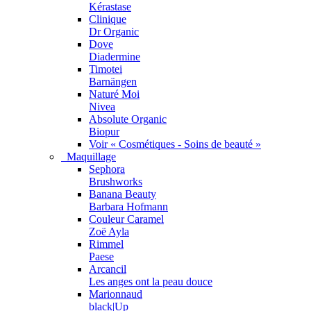
Kérastase
Clinique
Dr Organic
Dove
Diadermine
Timotei
Barnängen
Naturé Moi
Nivea
Absolute Organic
Biopur
Voir « Cosmétiques - Soins de beauté »
Maquillage
Sephora
Brushworks
Banana Beauty
Barbara Hofmann
Couleur Caramel
Zoë Ayla
Rimmel
Paese
Arcancil
Les anges ont la peau douce
Marionnaud
black|Up