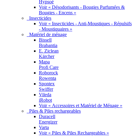
Hypsoé
Voir « Désodorisants - Bougies Parfumées &
Bougies - Encens »
Insecticides
Voir « Insecticides - Anti-Moustiques - Répulsifs
- Moustiquaires »
Matériel de ménage
Bissell
Brabantia
E. Ziclean
Kärcher
Mapa
Profi Care
Roborock
Rowenta
Spontex
Swiffer
Vileda
iRobot
Voir « Accessoires et Matériel de Ménage »
Piles & Piles rechargeables
Duracell
Energizer
Varta
Voir « Piles & Piles Rechargeables »