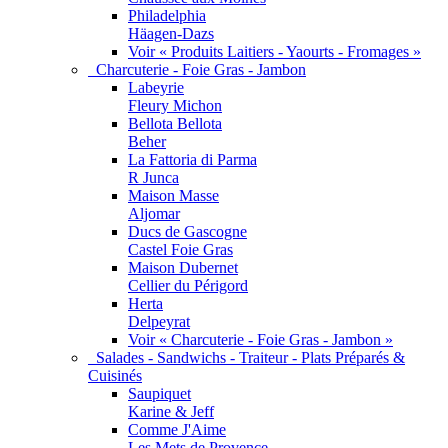
Philadelphia
Häagen-Dazs
Voir « Produits Laitiers - Yaourts - Fromages »
Charcuterie - Foie Gras - Jambon
Labeyrie
Fleury Michon
Bellota Bellota
Beher
La Fattoria di Parma
R Junca
Maison Masse
Aljomar
Ducs de Gascogne
Castel Foie Gras
Maison Dubernet
Cellier du Périgord
Herta
Delpeyrat
Voir « Charcuterie - Foie Gras - Jambon »
Salades - Sandwichs - Traiteur - Plats Préparés &
Cuisinés
Saupiquet
Karine & Jeff
Comme J'Aime
Les Mets de Provence