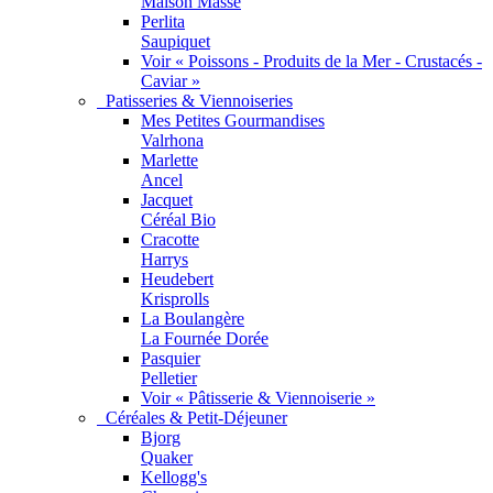
Maison Masse
Perlita
Saupiquet
Voir « Poissons - Produits de la Mer - Crustacés -
Caviar »
Patisseries & Viennoiseries
Mes Petites Gourmandises
Valrhona
Marlette
Ancel
Jacquet
Céréal Bio
Cracotte
Harrys
Heudebert
Krisprolls
La Boulangère
La Fournée Dorée
Pasquier
Pelletier
Voir « Pâtisserie & Viennoiserie »
Céréales & Petit-Déjeuner
Bjorg
Quaker
Kellogg's