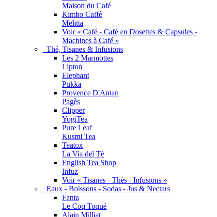
Maison du Café
Kimbo Caffè
Melitta
Voir « Café - Café en Dosettes & Capsules -
Machines à Café »
Thé, Tisanes & Infusions
Les 2 Marmottes
Lipton
Elephant
Pukka
Provence D'Antan
Pagès
Clipper
YogiTea
Pure Leaf
Kusmi Tea
Teatox
La Via del Tè
English Tea Shop
Infuz
Voir « Tisanes - Thés - Infusions »
Eaux - Boissons - Sodas - Jus & Nectars
Fanta
Le Coq Toqué
Alain Milliat