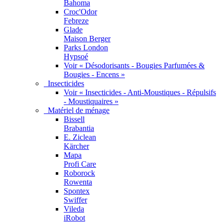
Bahoma
Croc'Odor
Febreze
Glade
Maison Berger
Parks London
Hypsoé
Voir « Désodorisants - Bougies Parfumées &
Bougies - Encens »
Insecticides
Voir « Insecticides - Anti-Moustiques - Répulsifs
- Moustiquaires »
Matériel de ménage
Bissell
Brabantia
E. Ziclean
Kärcher
Mapa
Profi Care
Roborock
Rowenta
Spontex
Swiffer
Vileda
iRobot