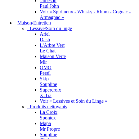
Jameson
Paul John
Voir « Spiritueux - Whisky - Rhum - Cognac -
Armagnac »
Maison/Entretien
Lessive/Soin du linge
Ariel
Dash
L'Arbre Vert
Le Chat
Maison Verte
Mir
OMO
Persil
Skip
Soupline
Supercroix
X-Tra
Voir « Lessives et Soin du Linge »
Produits nettoyants
La Croix
Spontex
Mapa
Mr Propre
Soupline