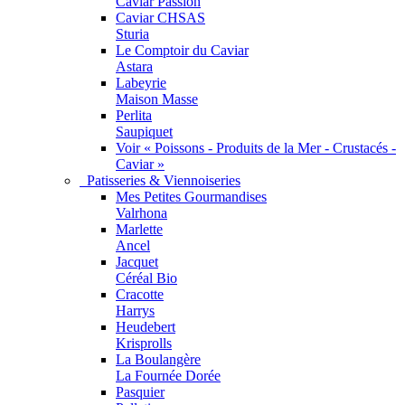
Caviar Passion
Caviar CHSAS
Sturia
Le Comptoir du Caviar
Astara
Labeyrie
Maison Masse
Perlita
Saupiquet
Voir « Poissons - Produits de la Mer - Crustacés -
Caviar »
Patisseries & Viennoiseries
Mes Petites Gourmandises
Valrhona
Marlette
Ancel
Jacquet
Céréal Bio
Cracotte
Harrys
Heudebert
Krisprolls
La Boulangère
La Fournée Dorée
Pasquier