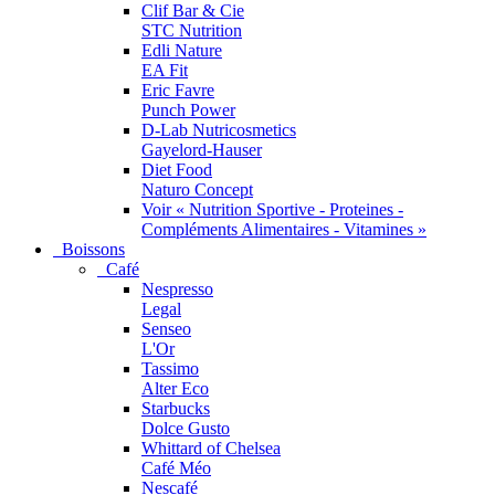
Clif Bar & Cie
STC Nutrition
Edli Nature
EA Fit
Eric Favre
Punch Power
D-Lab Nutricosmetics
Gayelord-Hauser
Diet Food
Naturo Concept
Voir « Nutrition Sportive - Proteines -
Compléments Alimentaires - Vitamines »
Boissons
Café
Nespresso
Legal
Senseo
L'Or
Tassimo
Alter Eco
Starbucks
Dolce Gusto
Whittard of Chelsea
Café Méo
Nescafé