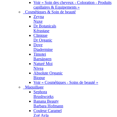
Voir « Soin des cheveux - Coloration - Produits
capillaires & Equipements »
Cosmétiques & Soin de beauté
Zeyna
Nuxe
Dr Botanicals
Kérastase
Clinique
Dr Organic
Dove
Diadermine
Timotei
Barnängen
Naturé Moi
Nivea
Absolute Organic
Biopur
Voir « Cosmétiques - Soins de beauté »
Maquillage
Sephora
Brushworks
Banana Beauty
Barbara Hofmann
Couleur Caramel
Zoë Ayla