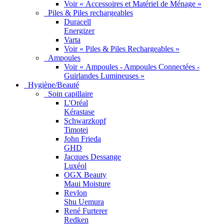
Voir « Accessoires et Matériel de Ménage »
Piles & Piles rechargeables
Duracell
Energizer
Varta
Voir « Piles & Piles Rechargeables »
Ampoules
Voir « Ampoules - Ampoules Connectées -
Guirlandes Lumineuses »
Hygiène/Beauté
Soin capillaire
L'Oréal
Kérastase
Schwarzkopf
Timotei
John Frieda
GHD
Jacques Dessange
Luxéol
OGX Beauty
Maui Moisture
Revlon
Shu Uemura
René Furterer
Redken