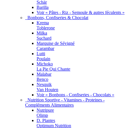
Schär
Barilla
Voir « Pâtes - Riz - Semoule & autres féculents »
Bonbons, Confiseries & Chocolat
Krema
Toblerone
Milka
Suchard
Marquise de Sévigné
Carambar
Lutti
Poulain
Michoko
La Pie Qui Chante
Malabar
Benco
Nesquik
Van Houten
Voir « Bonbons - Confiseries - Chocolats »
Nutrition Sportive - Vitamines - Proteines -
Compléments Alimentaires
Nutripure
Olimp
D. Plantes
Optimum Nutrition