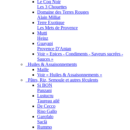
Le Coq Noir
Les 3 Chouettes
Domaine des Terres Rouges
Alain Milliat
Terre Exotique
Les Mets de Provence
Mutti
Heinz
Guayapi
Provence D'Antan
Voir « Epices - Condiments - Saveurs sucrées -
Sauces »
Huiles & Assaisonnements
Maille
Voir « Huiles & Assaisonnements »
Pâtes, Riz, Semoule et autres féculents
Si BON
Panzani
Lustucru
Taureau ailé
De Cecco
Riso Gallo
Garofalo
Saclà
Rummo