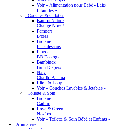
Voir « Alimentation pour Bébé - Laits
Infantiles »
Couches & Culottes
Bambo Nature
Change Now !
Pampers
B'bies
Biolane
P'tits dessous
Pingo
BB Ecologic
Bambinex
Bum Diapers
Naty
Charlie Banana
Eliott & Loup
Voir « Couches Lavables & Jetables »
Toilette & Soin
Biolane
Cadum
Love & Green
Nosiboo
Voir « Toilette & Soin Bébé et Enfants »
Animalerie