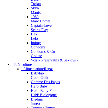
Trojan
Skyn
Manix
1969
Marc Dorcel
Captain Love
Secret Play
Hex
Lelo
Intimy
Condomi
Condoms & Co
Goliate
Voir « Préservatifs & Sextoys »
Puériculture
Alimentation/Repas
Babybio
Good Goût
Comme Des Papas
Hero Baby
Holle Baby Food
HiPP Biologique
Blédina
Junéo
Tommee Tippee