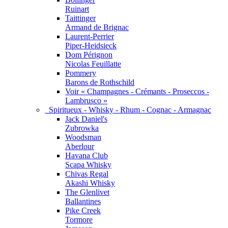
Ruinart
Taittinger
Armand de Brignac
Laurent-Perrier
Piper-Heidsieck
Dom Pérignon
Nicolas Feuillatte
Pommery
Barons de Rothschild
Voir « Champagnes - Crémants - Proseccos -
Lambrusco »
Spiritueux - Whisky - Rhum - Cognac - Armagnac
Jack Daniel's
Zubrowka
Woodsman
Aberlour
Havana Club
Scapa Whisky
Chivas Regal
Akashi Whisky
The Glenlivet
Ballantines
Pike Creek
Tormore