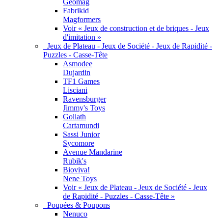
Geomag
Fabrikid
Magformers
Voir « Jeux de construction et de briques - Jeux
d'imitation »
Jeux de Plateau - Jeux de Société - Jeux de Rapidité -
Puzzles - Casse-Tête
Asmodee
Dujardin
TF1 Games
Lisciani
Ravensburger
Jimmy's Toys
Goliath
Cartamundi
Sassi Junior
Sycomore
Avenue Mandarine
Rubik's
Bioviva!
Nene Toys
Voir « Jeux de Plateau - Jeux de Société - Jeux
de Rapidité - Puzzles - Casse-Tête »
Poupées & Poupons
Nenuco