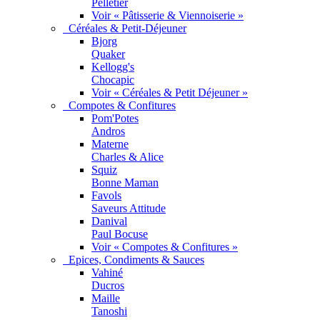
Pelletier
Voir « Pâtisserie & Viennoiserie »
Céréales & Petit-Déjeuner
Bjorg
Quaker
Kellogg's
Chocapic
Voir « Céréales & Petit Déjeuner »
Compotes & Confitures
Pom'Potes
Andros
Materne
Charles & Alice
Squiz
Bonne Maman
Favols
Saveurs Attitude
Danival
Paul Bocuse
Voir « Compotes & Confitures »
Epices, Condiments & Sauces
Vahiné
Ducros
Maille
Tanoshi