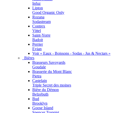
Infuz
Lipton
Good Organic Only
Rozana
Sodastream
Contrex
Vittel
Saint-Yorre
Badoit
Perrier
Evian
Voir « Eaux - Boissons - Sodas - Jus & Nectars »
Bières
Brasseurs Savoyards
Goudale
Brasserie du Mont Blanc
Pietra
Castelain
Triple Secret des moines
Bière du Démon
Belzebuth
Bud
Brooklyn
Goose Island
Spencer Trappist