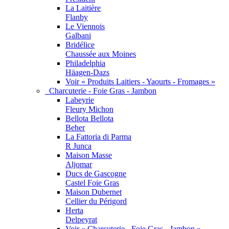
La Laitière
Flanby
Le Viennois
Galbani
Bridélice
Chaussée aux Moines
Philadelphia
Häagen-Dazs
Voir « Produits Laitiers - Yaourts - Fromages »
Charcuterie - Foie Gras - Jambon
Labeyrie
Fleury Michon
Bellota Bellota
Beher
La Fattoria di Parma
R Junca
Maison Masse
Aljomar
Ducs de Gascogne
Castel Foie Gras
Maison Dubernet
Cellier du Périgord
Herta
Delpeyrat
Voir « Charcuterie - Foie Gras - Jambon »