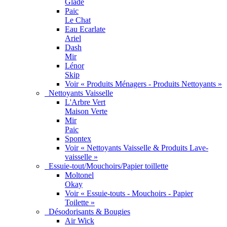
Glade
Paic
Le Chat
Eau Ecarlate
Ariel
Dash
Mir
Lénor
Skip
Voir « Produits Ménagers - Produits Nettoyants »
Nettoyants Vaisselle
L'Arbre Vert
Maison Verte
Mir
Paic
Spontex
Voir « Nettoyants Vaisselle & Produits Lave-
vaisselle »
Essuie-tout/Mouchoirs/Papier toillette
Moltonel
Okay
Voir « Essuie-touts - Mouchoirs - Papier
Toilette »
Désodorisants & Bougies
Air Wick