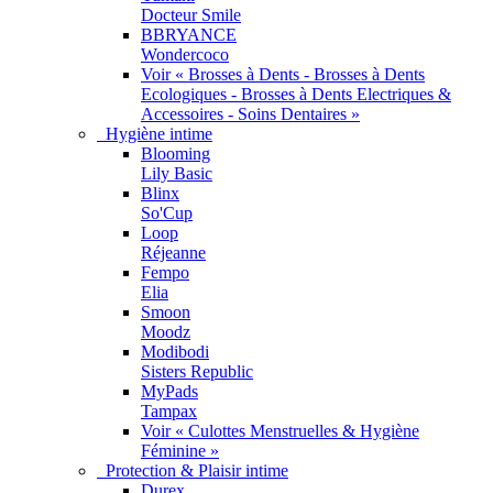
Docteur Smile
BBRYANCE
Wondercoco
Voir « Brosses à Dents - Brosses à Dents
Ecologiques - Brosses à Dents Electriques &
Accessoires - Soins Dentaires »
Hygiène intime
Blooming
Lily Basic
Blinx
So'Cup
Loop
Réjeanne
Fempo
Elia
Smoon
Moodz
Modibodi
Sisters Republic
MyPads
Tampax
Voir « Culottes Menstruelles & Hygiène
Féminine »
Protection & Plaisir intime
Durex