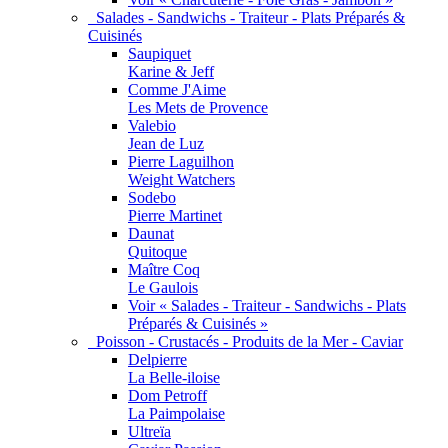
Salades - Sandwichs - Traiteur - Plats Préparés &
Cuisinés
Saupiquet
Karine & Jeff
Comme J'Aime
Les Mets de Provence
Valebio
Jean de Luz
Pierre Laguilhon
Weight Watchers
Sodebo
Pierre Martinet
Daunat
Quitoque
Maître Coq
Le Gaulois
Voir « Salades - Traiteur - Sandwichs - Plats
Préparés & Cuisinés »
Poisson - Crustacés - Produits de la Mer - Caviar
Delpierre
La Belle-iloise
Dom Petroff
La Paimpolaise
Ultreïa