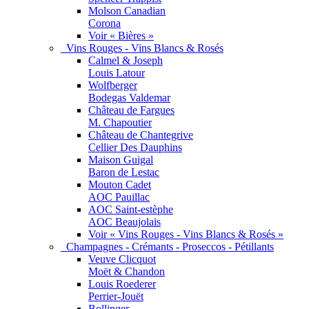
Molson Canadian
Corona
Voir « Bières »
Vins Rouges - Vins Blancs & Rosés
Calmel & Joseph
Louis Latour
Wolfberger
Bodegas Valdemar
Château de Fargues
M. Chapoutier
Château de Chantegrive
Cellier Des Dauphins
Maison Guigal
Baron de Lestac
Mouton Cadet
AOC Pauillac
AOC Saint-estèphe
AOC Beaujolais
Voir « Vins Rouges - Vins Blancs & Rosés »
Champagnes - Crémants - Proseccos - Pétillants
Veuve Clicquot
Moët & Chandon
Louis Roederer
Perrier-Jouët
Bollinger