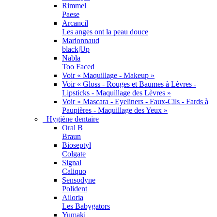
Rimmel
Paese
Arcancil
Les anges ont la peau douce
Marionnaud
black|Up
Nabla
Too Faced
Voir « Maquillage - Makeup »
Voir « Gloss - Rouges et Baumes à Lèvres -
Lipsticks - Maquillage des Lèvres »
Voir « Mascara - Eyeliners - Faux-Cils - Fards à
Paupières - Maquillage des Yeux »
Hygiène dentaire
Oral B
Braun
Bioseptyl
Colgate
Signal
Caliquo
Sensodyne
Polident
Ailoria
Les Babygators
Yumaki