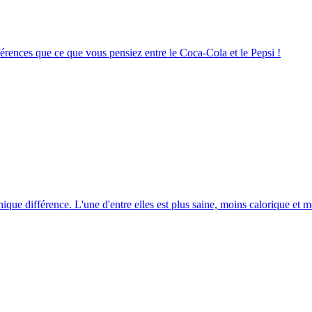
ifférences que ce que vous pensiez entre le Coca-Cola et le Pepsi !
unique différence. L'une d'entre elles est plus saine, moins calorique et m