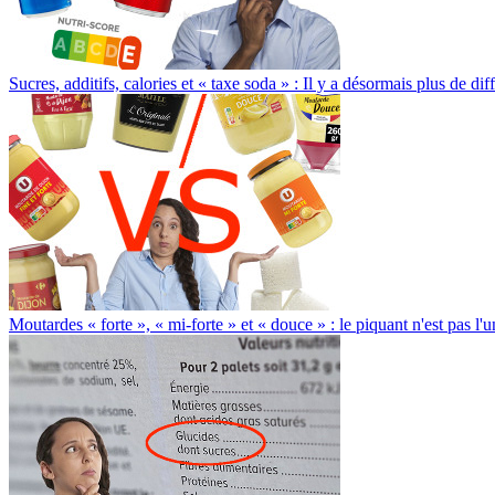
Sucres, additifs, calories et « taxe soda » : Il y a désormais plus de d
Moutardes « forte », « mi-forte » et « douce » : le piquant n'est pas l'