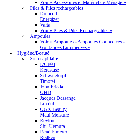
Voir « Accessoires et Matériel de Ménage »
Piles & Piles rechargeables
Duracell
Energizer
Varta
Voir « Piles & Piles Rechargeables »
Ampoules
Voir « Ampoules - Ampoules Connectées -
Guirlandes Lumineuses »
Hygiène/Beauté
Soin capillaire
L'Oréal
Kérastase
Schwarzkopf
Timotei
John Frieda
GHD
Jacques Dessange
Luxéol
OGX Beauty
Maui Moisture
Revlon
Shu Uemura
René Furterer
Redken