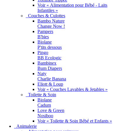
Voir « Alimentation pour Bébé - Laits
Infantiles »
Couches & Culottes
Bambo Nature
Change Now !
Pampers
B'bies
Biolane
P'tits dessous
Pingo
BB Ecologic
Bambinex
Bum Diapers
Naty
Charlie Banana
Eliott & Loup
Voir « Couches Lavables & Jetables »
Toilette & Soin
Biolane
Cadum
Love & Green
Nosiboo
Voir « Toilette & Soin Bébé et Enfants »
Animalerie