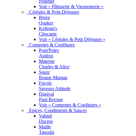
Pelletier
Voir « Pâtisserie & Viennoiserie »
Céréales & Petit-Déjeuner
Bjorg
Quaker
Kellogg's
Chocapic
Voir « Céréales & Petit Déjeuner »
Compotes & Confitures
Pom'Potes
Andros
Materne
Charles & Alice
Squiz
Bonne Maman
Favols
Saveurs Attitude
Danival
Paul Bocuse
Voir « Compotes & Confitures »
Epices, Condiments & Sauces
Vahiné
Ducros
Maille
Tanoshi