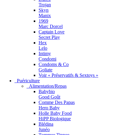
Trojan
Skyn
Manix
1969
Marc Dorcel
Captain Love
Secret Play
Hex
Lelo
Intimy
Condomi
Condoms & Co
Goliate
Voir « Préservatifs & Sextoys »
Puériculture
Alimentation/Repas
Babybio
Good Goût
Comme Des Papas
Hero Baby
Holle Baby Food
HiPP Biologique
Blédina
Junéo
Tommee Tippee