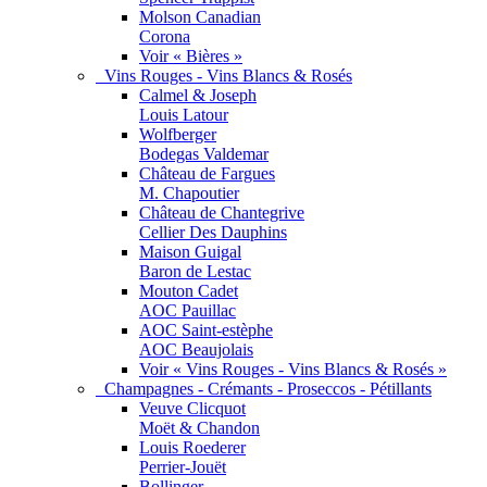
Molson Canadian
Corona
Voir « Bières »
Vins Rouges - Vins Blancs & Rosés
Calmel & Joseph
Louis Latour
Wolfberger
Bodegas Valdemar
Château de Fargues
M. Chapoutier
Château de Chantegrive
Cellier Des Dauphins
Maison Guigal
Baron de Lestac
Mouton Cadet
AOC Pauillac
AOC Saint-estèphe
AOC Beaujolais
Voir « Vins Rouges - Vins Blancs & Rosés »
Champagnes - Crémants - Proseccos - Pétillants
Veuve Clicquot
Moët & Chandon
Louis Roederer
Perrier-Jouët
Bollinger