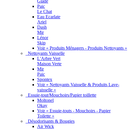
Glade
Paic
Le Chat
Eau Ecarlate
Ariel
Dash
Mir
Lénor
Skip
Voir « Produits Ménagers - Produits Nettoyants »
Nettoyants Vaisselle
L'Arbre Vert
Maison Verte
Mir
Paic
Spontex
Voir « Nettoyants Vaisselle & Produits Lave-
vaisselle »
Essuie-tout/Mouchoirs/Papier toillette
Moltonel
Okay
Voir « Essuie-touts - Mouchoirs - Papier
Toilette »
Désodorisants & Bougies
Air Wick