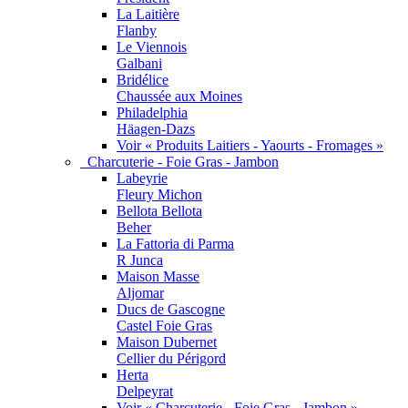
La Laitière
Flanby
Le Viennois
Galbani
Bridélice
Chaussée aux Moines
Philadelphia
Häagen-Dazs
Voir « Produits Laitiers - Yaourts - Fromages »
Charcuterie - Foie Gras - Jambon
Labeyrie
Fleury Michon
Bellota Bellota
Beher
La Fattoria di Parma
R Junca
Maison Masse
Aljomar
Ducs de Gascogne
Castel Foie Gras
Maison Dubernet
Cellier du Périgord
Herta
Delpeyrat
Voir « Charcuterie - Foie Gras - Jambon »