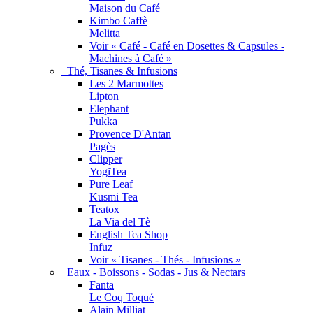
Maison du Café
Kimbo Caffè
Melitta
Voir « Café - Café en Dosettes & Capsules -
Machines à Café »
Thé, Tisanes & Infusions
Les 2 Marmottes
Lipton
Elephant
Pukka
Provence D'Antan
Pagès
Clipper
YogiTea
Pure Leaf
Kusmi Tea
Teatox
La Via del Tè
English Tea Shop
Infuz
Voir « Tisanes - Thés - Infusions »
Eaux - Boissons - Sodas - Jus & Nectars
Fanta
Le Coq Toqué
Alain Milliat