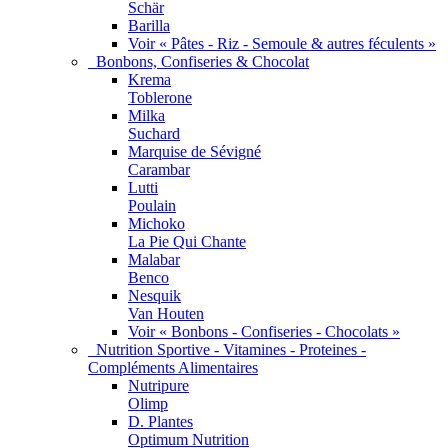
Schär
Barilla
Voir « Pâtes - Riz - Semoule & autres féculents »
Bonbons, Confiseries & Chocolat
Krema
Toblerone
Milka
Suchard
Marquise de Sévigné
Carambar
Lutti
Poulain
Michoko
La Pie Qui Chante
Malabar
Benco
Nesquik
Van Houten
Voir « Bonbons - Confiseries - Chocolats »
Nutrition Sportive - Vitamines - Proteines -
Compléments Alimentaires
Nutripure
Olimp
D. Plantes
Optimum Nutrition