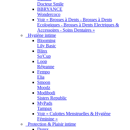
Docteur Smile
BBRYANCE
Wondercoco
Voir « Brosses à Dents - Brosses à Dents
Ecologiques - Brosses à Dents Electriques &
Accessoires - Soins Dentaires »
Hygiène intime
Blooming
Lily Basic
Blinx
So'Cup
Loop
Réjeanne
Fempo
Elia
Smoon
Moodz
Modibodi
Sisters Republic
MyPads
Tampax
Voir « Culottes Menstruelles & Hygiène
Féminine »
Protection & Plaisir intime
Durex