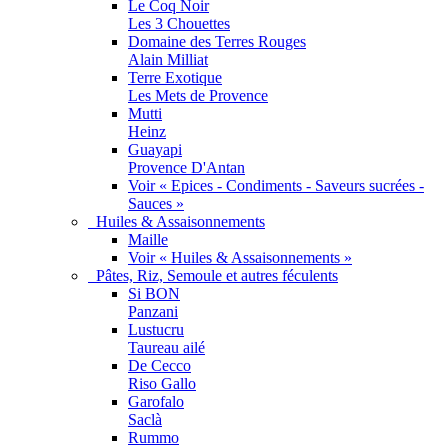
Le Coq Noir
Les 3 Chouettes
Domaine des Terres Rouges
Alain Milliat
Terre Exotique
Les Mets de Provence
Mutti
Heinz
Guayapi
Provence D'Antan
Voir « Epices - Condiments - Saveurs sucrées -
Sauces »
Huiles & Assaisonnements
Maille
Voir « Huiles & Assaisonnements »
Pâtes, Riz, Semoule et autres féculents
Si BON
Panzani
Lustucru
Taureau ailé
De Cecco
Riso Gallo
Garofalo
Saclà
Rummo