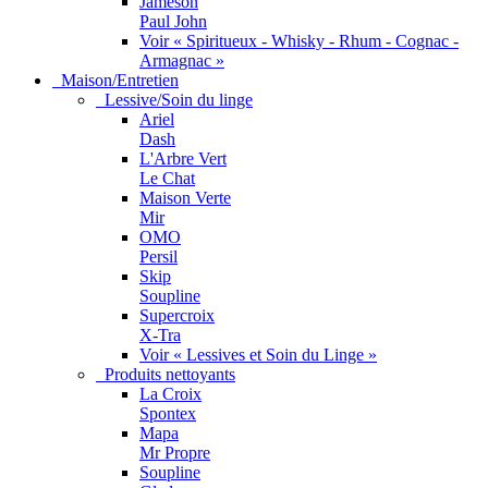
Jameson
Paul John
Voir « Spiritueux - Whisky - Rhum - Cognac -
Armagnac »
Maison/Entretien
Lessive/Soin du linge
Ariel
Dash
L'Arbre Vert
Le Chat
Maison Verte
Mir
OMO
Persil
Skip
Soupline
Supercroix
X-Tra
Voir « Lessives et Soin du Linge »
Produits nettoyants
La Croix
Spontex
Mapa
Mr Propre
Soupline