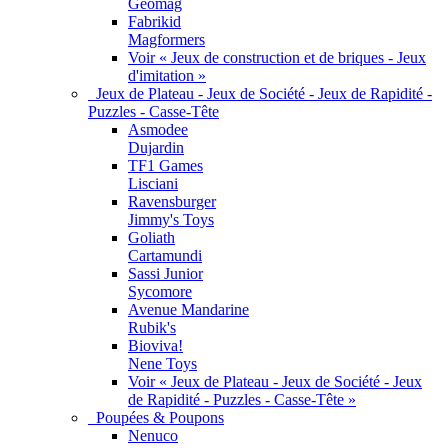
Geomag
Fabrikid
Magformers
Voir « Jeux de construction et de briques - Jeux
d'imitation »
Jeux de Plateau - Jeux de Société - Jeux de Rapidité -
Puzzles - Casse-Tête
Asmodee
Dujardin
TF1 Games
Lisciani
Ravensburger
Jimmy's Toys
Goliath
Cartamundi
Sassi Junior
Sycomore
Avenue Mandarine
Rubik's
Bioviva!
Nene Toys
Voir « Jeux de Plateau - Jeux de Société - Jeux
de Rapidité - Puzzles - Casse-Tête »
Poupées & Poupons
Nenuco