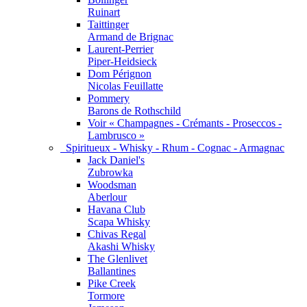
Ruinart
Taittinger
Armand de Brignac
Laurent-Perrier
Piper-Heidsieck
Dom Pérignon
Nicolas Feuillatte
Pommery
Barons de Rothschild
Voir « Champagnes - Crémants - Proseccos -
Lambrusco »
Spiritueux - Whisky - Rhum - Cognac - Armagnac
Jack Daniel's
Zubrowka
Woodsman
Aberlour
Havana Club
Scapa Whisky
Chivas Regal
Akashi Whisky
The Glenlivet
Ballantines
Pike Creek
Tormore