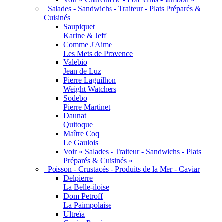
Salades - Sandwichs - Traiteur - Plats Préparés &
Cuisinés
Saupiquet
Karine & Jeff
Comme J'Aime
Les Mets de Provence
Valebio
Jean de Luz
Pierre Laguilhon
Weight Watchers
Sodebo
Pierre Martinet
Daunat
Quitoque
Maître Coq
Le Gaulois
Voir « Salades - Traiteur - Sandwichs - Plats
Préparés & Cuisinés »
Poisson - Crustacés - Produits de la Mer - Caviar
Delpierre
La Belle-iloise
Dom Petroff
La Paimpolaise
Ultreïa