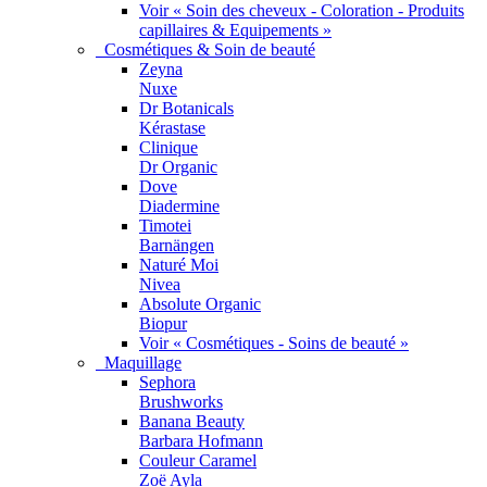
Voir « Soin des cheveux - Coloration - Produits
capillaires & Equipements »
Cosmétiques & Soin de beauté
Zeyna
Nuxe
Dr Botanicals
Kérastase
Clinique
Dr Organic
Dove
Diadermine
Timotei
Barnängen
Naturé Moi
Nivea
Absolute Organic
Biopur
Voir « Cosmétiques - Soins de beauté »
Maquillage
Sephora
Brushworks
Banana Beauty
Barbara Hofmann
Couleur Caramel
Zoë Ayla