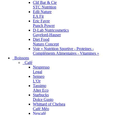
Clif Bar & Cie
STC Nutrition
Edli Nature
EA Fit
Eric Favre
Punch Power
D-Lab Nutricosmetics
Gayelord-Hauser
Diet Food
Naturo Concept
Voir « Nutrition Sportive - Proteines -
Compléments Alimentaires - Vitamines »
Boissons
Café
Nespresso
Legal
Senseo
L'Or
Tassimo
Alter Eco
Starbucks
Dolce Gusto
Whittard of Chelsea
Café Méo
Nescafé