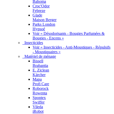
Bahoma
Croc'Odor
Febreze
Glade
Maison Berger
Parks London
Hypsoé
Voir « Désodorisants - Bougies Parfumées &
Bougies - Encens »
Insecticides
Voir « Insecticides - Anti-Moustiques - Répulsifs
- Moustiquaires »
Matériel de ménage
Bissell
Brabantia
E. Ziclean
Kärcher
Mapa
Profi Care
Roborock
Rowenta
Spontex
Swiffer
Vileda
iRobot