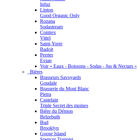
Infuz
Lipton
Good Organic Only
Rozana
Sodastream
Contrex
Vittel
Saint-Yorre
Badoit
Perrier
Evian
Voir « Eaux - Boissons - Sodas - Jus & Nectars »
Bières
Brasseurs Savoyards
Goudale
Brasserie du Mont Blanc
Pietra
Castelain
Triple Secret des moines
Bière du Démon
Belzebuth
Bud
Brooklyn
Goose Island
Spencer Trappist