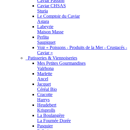
Caviar Passion
Caviar CHSAS
Sturia
Le Comptoir du Caviar
Astara
Labeyrie
Maison Masse
Perlita
Saupiquet
Voir « Poissons - Produits de la Mer - Crustacés -
Caviar »
Patisseries & Viennoiseries
Mes Petites Gourmandises
Valrhona
Marlette
Ancel
Jacquet
Céréal Bio
Cracotte
Harrys
Heudebert
Krisprolls
La Boulangère
La Fournée Dorée
Pasquier