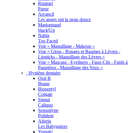
Rimmel
Paese
Arcancil
Les anges ont la peau douce
Marionnaud
black|Up
Nabla
Too Faced
Voir « Maquillage - Makeup »
Voir « Gloss - Rouges et Baumes à Lèvres -
Lipsticks - Maquillage des Lèvres »
Voir « Mascara - Eyeliners - Faux-Cils - Fards à
Paupières - Maquillage des Yeux »
Hygiène dentaire
Oral B
Braun
Bioseptyl
Colgate
Signal
Caliquo
Sensodyne
Polident
Ailoria
Les Babygators
Yumaki